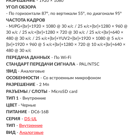
РАЗРЕШЕНИЕ
- 1920 × 1080
УГОЛ ОБЗОРА
- По горизонтали 87°, по вертикали 55°, по диагонали 95°
ЧАСТОТА КАДРОВ
- MJPG+[br]+1920 × 1080 @ 30 к/с / 25 к/с+[br]+1280 × 960 @
30 к/с / 25 к/с+[br]+1280 × 720 @ 30 к/с / 25 к/с+[br]+640 ×
480 @ 30 к/с / 25 к/с+[br]+YUV2+[br]+1920 × 1080 @ 5 к/с+
[br]+1920 × 960 @ 5 к/с+[br]+1280 × 720 @ 10 к/с+[br]+640 ×
480 @ 30 к/с
ПЕРЕДАЧА ДАННЫХ
- По Wi-Fi
СТАНДАРТ ПЕРЕДАЧИ СИГНАЛА
- PAL/NTSC
!ВИД
- Аналоговые
ОСОБЕННОСТИ
- Со встроенным микрофоном
РАЗРЕШЕНИЕ
- 2 Мп
РАЗЪЕМЫ / СЛОТЫ
- MicroSD card
ТИП 1
- Внутренние
ЦВЕТ
- Черные
ПИТАНИЕ
- DC6-16В
СЕРИЯ
-
DS-UL
ТИП
-
Внутренние
ВИД
-
Аналоговые