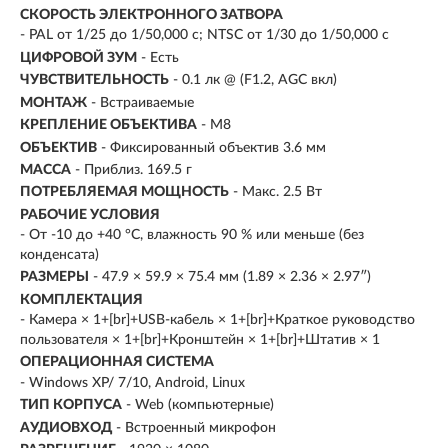
СКОРОСТЬ ЭЛЕКТРОННОГО ЗАТВОРА
- PAL от 1/25 до 1/50,000 с; NTSC от 1/30 до 1/50,000 с
ЦИФРОВОЙ ЗУМ
- Есть
ЧУВСТВИТЕЛЬНОСТЬ
- 0.1 лк @ (F1.2, AGC вкл)
МОНТАЖ
- Встраиваемые
КРЕПЛЕНИЕ ОБЪЕКТИВА
- M8
ОБЪЕКТИВ
- Фиксированный объектив 3.6 мм
МАССА
- Приблиз. 169.5 г
ПОТРЕБЛЯЕМАЯ МОЩНОСТЬ
- Макс. 2.5 Вт
РАБОЧИЕ УСЛОВИЯ
- От -10 до +40 °C, влажность 90 % или меньше (без
конденсата)
РАЗМЕРЫ
- 47.9 × 59.9 × 75.4 мм (1.89 × 2.36 × 2.97″)
КОМПЛЕКТАЦИЯ
- Камера × 1+[br]+USB-кабель × 1+[br]+Краткое руководство
пользователя × 1+[br]+Кронштейн × 1+[br]+Штатив × 1
ОПЕРАЦИОННАЯ СИСТЕМА
- Windows XP/ 7/10, Android, Linux
ТИП КОРПУСА
- Web (компьютерные)
АУДИОВХОД
- Встроенный микрофон