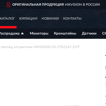
ЬНАЯ ПРОДУКЦИЯ
HIKVISION В РОССИИ
КАТАЛОГ
ЮРЛИЦАМ
НОВИНКИ
КОНТАКТЫ
Распродажа 🔥
Мониторы
Кронштейны
Датчики
С
p learning алгоритмом HIKVISION DS-2TD2167-25/P