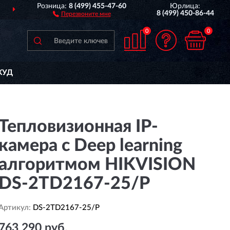
Розница:
8 (499) 455-47-60
Юрлица:
ДОСТАВИМ
ПО ВСЕЙ РОССИИ
8 (499) 450-86-44
Перезвоните мне
0
0
КУД
Тепловизионная IP-
камера с Deep learning
алгоритмом HIKVISION
DS-2TD2167-25/P
Артикул:
DS-2TD2167-25/P
763 290 руб.