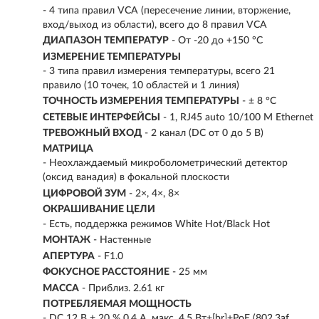
- 4 типа правил VCA (пересечение линии, вторжение,
вход/выход из области), всего до 8 правил VCA
ДИАПАЗОН ТЕМПЕРАТУР
- От -20 до +150 °C
ИЗМЕРЕНИЕ ТЕМПЕРАТУРЫ
- 3 типа правил измерения температуры, всего 21
правило (10 точек, 10 областей и 1 линия)
ТОЧНОСТЬ ИЗМЕРЕНИЯ ТЕМПЕРАТУРЫ
- ± 8 °C
СЕТЕВЫЕ ИНТЕРФЕЙСЫ
- 1, RJ45 auto 10/100 М Ethernet
ТРЕВОЖНЫЙ ВХОД
- 2 канал (DC от 0 до 5 В)
МАТРИЦА
- Неохлаждаемый микроболометрический детектор
(оксид ванадия) в фокальной плоскости
ЦИФРОВОЙ ЗУМ
- 2×, 4×, 8×
ОКРАШИВАНИЕ ЦЕЛИ
- Есть, поддержка режимов White Hot/Black Hot
МОНТАЖ
- Настенные
АПЕРТУРА
- F1.0
ФОКУСНОЕ РАССТОЯНИЕ
- 25 мм
МАССА
- Приблиз. 2.61 кг
ПОТРЕБЛЯЕМАЯ МОЩНОСТЬ
- DC 12 В ± 20 % 0.4 А, макс. 4.5 Вт+[br]+PoE (802.3af,