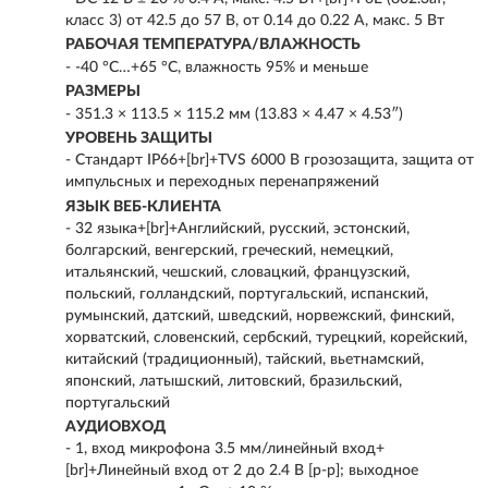
класс 3) от 42.5 до 57 В, от 0.14 до 0.22 А, макс. 5 Вт
РАБОЧАЯ ТЕМПЕРАТУРА/ВЛАЖНОСТЬ
- -40 °C…+65 °C, влажность 95% и меньше
РАЗМЕРЫ
- 351.3 × 113.5 × 115.2 мм (13.83 × 4.47 × 4.53″)
УРОВЕНЬ ЗАЩИТЫ
- Стандарт IP66+[br]+TVS 6000 В грозозащита, защита от
импульсных и переходных перенапряжений
ЯЗЫК ВЕБ-КЛИЕНТА
- 32 языка+[br]+Английский, русский, эстонский,
болгарский, венгерский, греческий, немецкий,
итальянский, чешский, словацкий, французский,
польский, голландский, португальский, испанский,
румынский, датский, шведский, норвежский, финский,
хорватский, словенский, сербский, турецкий, корейский,
китайский (традиционный), тайский, вьетнамский,
японский, латышский, литовский, бразильский,
португальский
АУДИОВХОД
- 1, вход микрофона 3.5 мм/линейный вход+
[br]+Линейный вход от 2 до 2.4 В [p-p]; выходное