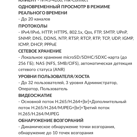
КЛИЕНТ
- iVMS-4200, Hik-Connect
ОДНОВРЕМЕННЫЙ ПРОСМОТР В РЕЖИМЕ
РЕАЛЬНОГО ВРЕМЕНИ
- До 20 каналов
ПРОТОКОЛЫ
- IPv4/IPv6, HTTP, HTTPS, 802.1x, Qos, FTP, SMTP, UPnP,
SNMP, DNS, DDNS, NTP, RTSP, RTCP, RTP, TCP, UDP, IGMP,
ICMP, DHCP, PPPoE
СЕТЕВОЕ ХРАНЕНИЕ
- Локальное хранение microSD/SDHC/SDXC-карта (до
256 ГБ); NAS (NFS, SMB/CIFS), автоматическая детекция
сетевого статуса (ANR)
УРОВНИ ПОЛЬЗОВАТЕЛЯ/ХОСТА
- До 32 пользователей, 3 уровня Администратор,
Оператор, Пользователь
ВИДЕОСЖАТИЕ
- Основной поток H.265/H.264+[br]+Дополнительный
поток H.265/H.264/MJPEG+[br]+Третий поток
H.265/H.264/MJPEG
ОБНАРУЖЕНИЕ ВОЗГОРАНИЙ
- Динамическое обнаружение точки возгорания,
обнаружение до 10 точек возгорания