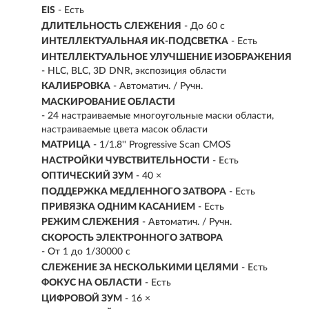
EIS
- Есть
ДЛИТЕЛЬНОСТЬ СЛЕЖЕНИЯ
- До 60 с
ИНТЕЛЛЕКТУАЛЬНАЯ ИК-ПОДСВЕТКА
- Есть
ИНТЕЛЛЕКТУАЛЬНОЕ УЛУЧШЕНИЕ ИЗОБРАЖЕНИЯ
- HLC, BLC, 3D DNR, экспозиция области
КАЛИБРОВКА
- Автоматич. / Ручн.
МАСКИРОВАНИЕ ОБЛАСТИ
- 24 настраиваемые многоугольные маски области,
настраиваемые цвета масок области
МАТРИЦА
- 1/1.8'' Progressive Scan CMOS
НАСТРОЙКИ ЧУВСТВИТЕЛЬНОСТИ
- Есть
ОПТИЧЕСКИЙ ЗУМ
- 40 ×
ПОДДЕРЖКА МЕДЛЕННОГО ЗАТВОРА
- Есть
ПРИВЯЗКА ОДНИМ КАСАНИЕМ
- Есть
РЕЖИМ СЛЕЖЕНИЯ
- Автоматич. / Ручн.
СКОРОСТЬ ЭЛЕКТРОННОГО ЗАТВОРА
- От 1 до 1/30000 с
СЛЕЖЕНИЕ ЗА НЕСКОЛЬКИМИ ЦЕЛЯМИ
- Есть
ФОКУС НА ОБЛАСТИ
- Есть
ЦИФРОВОЙ ЗУМ
- 16 ×