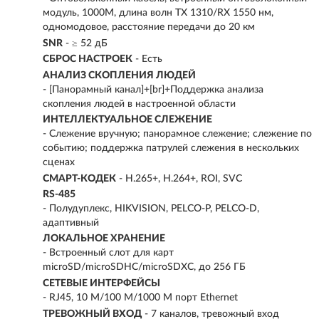
модуль, 1000M, длина волн TX 1310/RX 1550 нм,
одномодовое, расстояние передачи до 20 км
SNR
- ≥ 52 дБ
СБРОС НАСТРОЕК
- Есть
АНАЛИЗ СКОПЛЕНИЯ ЛЮДЕЙ
- [Панорамный канал]+[br]+Поддержка анализа
скопления людей в настроенной области
ИНТЕЛЛЕКТУАЛЬНОЕ СЛЕЖЕНИЕ
- Слежение вручную; панорамное слежение; слежение по
событию; поддержка патрулей слежения в нескольких
сценах
СМАРТ-КОДЕК
- H.265+, H.264+, ROI, SVC
RS-485
- Полудуплекс, HIKVISION, PELCO-P, PELCO-D,
адаптивный
ЛОКАЛЬНОЕ ХРАНЕНИЕ
- Встроенный слот для карт
microSD/microSDHC/microSDXC, до 256 ГБ
СЕТЕВЫЕ ИНТЕРФЕЙСЫ
- RJ45, 10 M/100 M/1000 M порт Ethernet
ТРЕВОЖНЫЙ ВХОД
- 7 каналов, тревожный вход