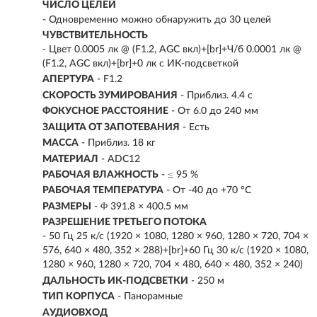
ЧИСЛО ЦЕЛЕЙ
- Одновременно можно обнаружить до 30 целей
ЧУВСТВИТЕЛЬНОСТЬ
- Цвет 0.0005 лк @ (F1.2, AGC вкл)+[br]+Ч/б 0.0001 лк @
(F1.2, AGC вкл)+[br]+0 лк с ИК-подсветкой
АПЕРТУРА
- F1.2
СКОРОСТЬ ЗУМИРОВАНИЯ
- Приблиз. 4.4 с
ФОКУСНОЕ РАССТОЯНИЕ
- От 6.0 до 240 мм
ЗАЩИТА ОТ ЗАПОТЕВАНИЯ
- Есть
МАССА
- Приблиз. 18 кг
МАТЕРИАЛ
- ADC12
РАБОЧАЯ ВЛАЖНОСТЬ
- ≤ 95 %
РАБОЧАЯ ТЕМПЕРАТУРА
- От -40 до +70 °C
РАЗМЕРЫ
- Φ 391.8 × 400.5 мм
РАЗРЕШЕНИЕ ТРЕТЬЕГО ПОТОКА
- 50 Гц 25 к/с (1920 × 1080, 1280 × 960, 1280 × 720, 704 ×
576, 640 × 480, 352 × 288)+[br]+60 Гц 30 к/с (1920 × 1080,
1280 × 960, 1280 × 720, 704 × 480, 640 × 480, 352 × 240)
ДАЛЬНОСТЬ ИК-ПОДСВЕТКИ
- 250 м
ТИП КОРПУСА
- Панорамные
АУДИОВХОД