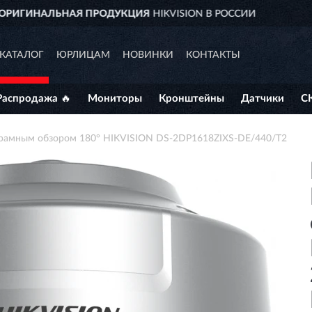
И
ДОСТАВИМ
ПО ВСЕЙ РОССИИ
КАТАЛОГ
ЮРЛИЦАМ
НОВИНКИ
КОНТАКТЫ
Распродажа 🔥
Мониторы
Кронштейны
Датчики
С
норамным обзором 180° HIKVISION DS-2DP1618ZIXS-DE/440/T2