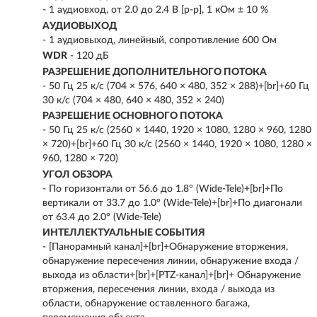
- 1 аудиовход, от 2.0 до 2.4 В [p-p], 1 кОм ± 10 %
АУДИОВЫХОД
- 1 аудиовыход, линейный, сопротивление 600 Ом
WDR
- 120 дБ
РАЗРЕШЕНИЕ ДОПОЛНИТЕЛЬНОГО ПОТОКА
- 50 Гц 25 к/с (704 × 576, 640 × 480, 352 × 288)+[br]+60 Гц
30 к/с (704 × 480, 640 × 480, 352 × 240)
РАЗРЕШЕНИЕ ОСНОВНОГО ПОТОКА
- 50 Гц 25 к/с (2560 × 1440, 1920 × 1080, 1280 × 960, 1280
× 720)+[br]+60 Гц 30 к/с (2560 × 1440, 1920 × 1080, 1280 ×
960, 1280 × 720)
УГОЛ ОБЗОРА
- По горизонтали от 56.6 до 1.8° (Wide-Tele)+[br]+По
вертикали от 33.7 до 1.0° (Wide-Tele)+[br]+По диагонали
от 63.4 до 2.0° (Wide-Tele)
ИНТЕЛЛЕКТУАЛЬНЫЕ СОБЫТИЯ
- [Панорамный канал]+[br]+Обнаружение вторжения,
обнаружение пересечения линии, обнаружение входа /
выхода из области+[br]+[PTZ-канал]+[br]+ Обнаружение
вторжения, пересечения линии, входа / выхода из
области, обнаружение оставленного багажа,