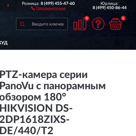
Розница:
8 (499) 455-47-60
Юрлица:
ПОЛНЫЙ
АССОРТИМЕ
8 (499) 450-86-44
Перезвоните мне
0
0
КУД
PTZ-камера серии
PanoVu с панорамным
обзором 180°
HIKVISION DS-
2DP1618ZIXS-
DE/440/T2