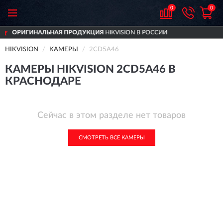
0
0
ИНАЛЬНАЯ ПРОДУКЦИЯ
HIKVISION В РОССИИ
HIKVISION
КАМЕРЫ
2CD5A46
КАМЕРЫ HIKVISION 2CD5A46 В
КРАСНОДАРЕ
Сейчас в этом разделе нет товаров
СМОТРЕТЬ ВСЕ КАМЕРЫ