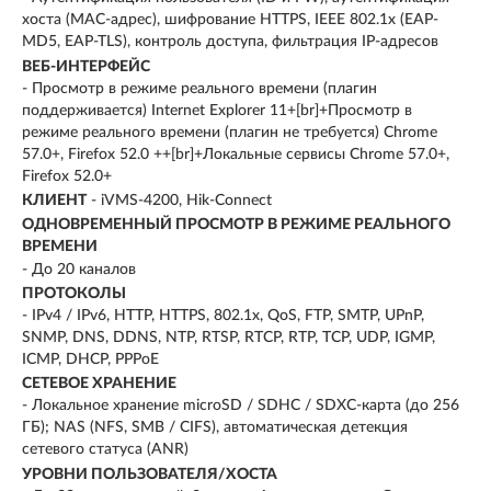
хоста (MAC-адрес), шифрование HTTPS, IEEE 802.1x (EAP-
MD5, EAP-TLS), контроль доступа, фильтрация IP-адресов
ВЕБ-ИНТЕРФЕЙС
- Просмотр в режиме реального времени (плагин
поддерживается) Internet Explorer 11+[br]+Просмотр в
режиме реального времени (плагин не требуется) Chrome
57.0+, Firefox 52.0 ++[br]+Локальные сервисы Chrome 57.0+,
Firefox 52.0+
КЛИЕНТ
- iVMS-4200, Hik-Connect
ОДНОВРЕМЕННЫЙ ПРОСМОТР В РЕЖИМЕ РЕАЛЬНОГО
ВРЕМЕНИ
- До 20 каналов
ПРОТОКОЛЫ
- IPv4 / IPv6, HTTP, HTTPS, 802.1x, QoS, FTP, SMTP, UPnP,
SNMP, DNS, DDNS, NTP, RTSP, RTCP, RTP, TCP, UDP, IGMP,
ICMP, DHCP, PPPoE
СЕТЕВОЕ ХРАНЕНИЕ
- Локальное хранение microSD / SDHC / SDXC-карта (до 256
ГБ); NAS (NFS, SMB / CIFS), автоматическая детекция
сетевого статуса (ANR)
УРОВНИ ПОЛЬЗОВАТЕЛЯ/ХОСТА