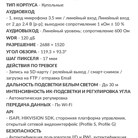
ТИП КОРПУСА
- Купольные
АУДИОВХОД
- 1, вход микрофона 3.5 мм / линейный вход Линейный вход
от 2 до 2.4 В [p-p]; выходное сопротивление 1 кОм ± 10 %
АУДИОВЫХОД
- Линейный уровень; сопротивление 600 Ом
WDR
- 120 дБ
РАЗРЕШЕНИЕ
- 2688 × 1520
УГОЛ ОБЗОРА
- 119.3 × 93.3°
ШАГ ПИКСЕЛЯ
- 17 мкм
ДЕЙСТВИЯ ПО ТРЕВОГЕ
- Запись на SD-карту / релейный выход / смарт-снимок /
загрузка на FTP / отправка Email
ДАЛЬНОСТЬ ПОДСВЕТКИ БЕЛЫМ СВЕТОМ
- До 30 м
ИНТЕНСИВНОСТЬ ИК-ПОДСВЕТКИ И РЕГУЛИРОВКА УГЛА
- Автоматическая регулировка
ПЕРЕДАЧА ДАННЫХ
- По Wi-Fi
API
- ISAPI, HIKVISION SDK, сторонняя платформа управления,
открытый сетевой видеоинтерфейс (Profile S, Profile G)
БЕЗОПАСНОСТЬ
- Аутентификация пользователя (ID и PW), аутентификация