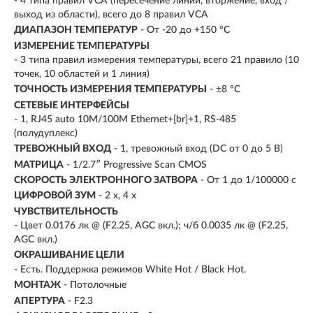
- 4 типа правил VCA (пересечение линии, вторжение, вход /
выход из области), всего до 8 правил VCA
ДИАПАЗОН ТЕМПЕРАТУР
- От -20 до +150 °C
ИЗМЕРЕНИЕ ТЕМПЕРАТУРЫ
- 3 типа правил измерения температуры, всего 21 правило (10
точек, 10 областей и 1 линия)
ТОЧНОСТЬ ИЗМЕРЕНИЯ ТЕМПЕРАТУРЫ
- ±8 °C
СЕТЕВЫЕ ИНТЕРФЕЙСЫ
- 1, RJ45 auto 10M/100M Ethernet+[br]+1, RS-485
(полудуплекс)
ТРЕВОЖНЫЙ ВХОД
- 1, тревожный вход (DC от 0 до 5 В)
МАТРИЦА
- 1/2.7″ Progressive Scan CMOS
СКОРОСТЬ ЭЛЕКТРОННОГО ЗАТВОРА
- От 1 до 1/100000 с
ЦИФРОВОЙ ЗУМ
- 2 х, 4 х
ЧУВСТВИТЕЛЬНОСТЬ
- Цвет 0.0176 лк @ (F2.25, AGC вкл.); ч/б 0.0035 лк @ (F2.25,
AGC вкл.)
ОКРАШИВАНИЕ ЦЕЛИ
- Есть. Поддержка режимов White Hot / Black Hot.
МОНТАЖ
- Потолочные
АПЕРТУРА
- F2.3