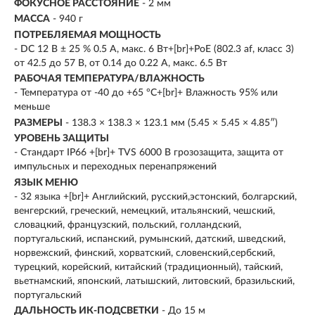
ФОКУСНОЕ РАССТОЯНИЕ
- 2 мм
МАССА
- 940 г
ПОТРЕБЛЯЕМАЯ МОЩНОСТЬ
- DС 12 В ± 25 % 0.5 A, макс. 6 Вт+[br]+PoE (802.3 af, класс 3)
от 42.5 до 57 В, от 0.14 до 0.22 A, макс. 6.5 Вт
РАБОЧАЯ ТЕМПЕРАТУРА/ВЛАЖНОСТЬ
- Температура от -40 до +65 °C+[br]+ Влажность 95% или
меньше
РАЗМЕРЫ
- 138.3 × 138.3 × 123.1 мм (5.45 × 5.45 × 4.85″)
УРОВЕНЬ ЗАЩИТЫ
- Стандарт IP66 +[br]+ TVS 6000 В грозозащита, защита от
импульсных и переходных перенапряжений
ЯЗЫК МЕНЮ
- 32 языка +[br]+ Английский, русский,эстонский, болгарский,
венгерский, греческий, немецкий, итальянский, чешский,
словацкий, французский, польский, голландский,
португальский, испанский, румынский, датский, шведский,
норвежский, финский, хорватский, словенский,сербский,
турецкий, корейский, китайский (традиционный), тайский,
вьетнамский, японский, латышский, литовский, бразильский,
португальский
ДАЛЬНОСТЬ ИК-ПОДСВЕТКИ
- До 15 м