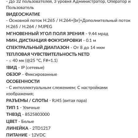
- До 32 пользователей, 3 уровня Администратор, Оператор и
Пользователь
ВИДЕОСЖАТИЕ
- Основной поток H.265 / H.264+[br]+Дополнительный поток
H.265 / H.264 / MJPEG
МГНОВЕННЫЙ УГОЛ ПОЛЯ ЗРЕНИЯ
- 9.44 мрад
МИН. ДИСТАНЦИЯ ФОКУСИРОВКИ
- 0.1 м
СПЕКТРАЛЬНЫЙ ДИАПАЗОН
- От 8 до 14 мкм
ТЕПЛОВАЯ ЧУВСТВИТЕЛЬНОСТЬ NETD
- ≤ 40 мк (@25 °C, F#=1.1)
!ВИД
- IP (сетевые)
ОБЗОР
- Фиксированные
ОСОБЕННОСТИ
- С интеллектуальным слежением; С настройками
изображения;
РАЗЪЕМЫ / СЛОТЫ
- RJ45 (витая пара)
ТИП 1
- Уличные
ТНВЭД
- 8525803000
ЦВЕТ
- Белые
ЛИНЕЙКА
- 2TD1217
ПИТАНИЕ
- 12VDC