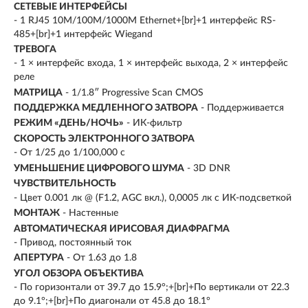
СЕТЕВЫЕ ИНТЕРФЕЙСЫ
- 1 RJ45 10M/100M/1000M Ethernet+[br]+1 интерфейс RS-
485+[br]+1 интерфейс Wiegand
ТРЕВОГА
- 1 × интерфейс входа, 1 × интерфейс выхода, 2 × интерфейс
реле
МАТРИЦА
- 1/1.8″ Progressive Scan CMOS
ПОДДЕРЖКА МЕДЛЕННОГО ЗАТВОРА
- Поддерживается
РЕЖИМ «ДЕНЬ/НОЧЬ»
- ИК-фильтр
СКОРОСТЬ ЭЛЕКТРОННОГО ЗАТВОРА
- От 1/25 до 1/100,000 с
УМЕНЬШЕНИЕ ЦИФРОВОГО ШУМА
- 3D DNR
ЧУВСТВИТЕЛЬНОСТЬ
- Цвет 0.001 лк @ (F1.2, AGC вкл.), 0,0005 лк с ИК-подсветкой
МОНТАЖ
- Настенные
АВТОМАТИЧЕСКАЯ ИРИСОВАЯ ДИАФРАГМА
- Привод, постоянный ток
АПЕРТУРА
- От 1.63 до 1.8
УГОЛ ОБЗОРА ОБЪЕКТИВА
- По горизонтали от 39.7 до 15.9°;+[br]+По вертикали от 22.3
до 9.1°;+[br]+По диагонали от 45.8 до 18.1°