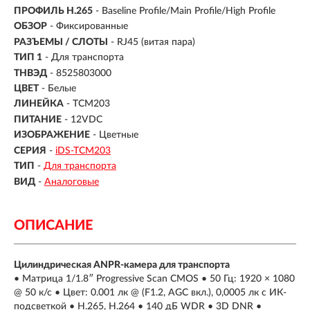
ПРОФИЛЬ H.265
- Baseline Profile/Main Profile/High Profile
ОБЗОР
- Фиксированные
РАЗЪЕМЫ / СЛОТЫ
- RJ45 (витая пара)
ТИП 1
- Для транспорта
ТНВЭД
- 8525803000
ЦВЕТ
- Белые
ЛИНЕЙКА
- TCM203
ПИТАНИЕ
- 12VDC
ИЗОБРАЖЕНИЕ
- Цветные
СЕРИЯ
-
iDS-TCM203
ТИП
-
Для транспорта
ВИД
-
Аналоговые
ОПИСАНИЕ
Цилиндрическая ANPR-камера для транспорта
• Матрица 1/1.8″ Progressive Scan CMOS • 50 Гц: 1920 × 1080
@ 50 к/с • Цвет: 0.001 лк @ (F1.2, AGC вкл.), 0,0005 лк с ИК-
подсветкой • H.265, H.264 • 140 дБ WDR • 3D DNR •