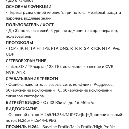
- До 6 каналов
ОСНОВНЫЕ ФУНКЦИИ
- Перезагрузка одной кнопкой, три потока, Heartbeat, защита
паролем, водяные знаки
ПОЛЬЗОВАТЕЛЬ / ХОСТ
- До 32 пользователей, 3 уровня администратор, оператор,
пользователь
ПРОТОКОЛЫ
- TCP / IP, HTTP, HTTPS, FTP, DNS, RTP, RTSP, RTCP, NTP, IPv6,
UDP
СЕТЕВОЕ ХРАНЕНИЕ
- microSD / TF-карта (128 ГБ), локальное хранение и CVR,
NVR, ANR
СРАБАТЫВАНИЕ ТРЕВОГИ
- Ошибка накопителя, разрыв сети, конфликт IP-адресов,
обнаружение исключений ТС, обнаружение исключений
сигналов светофора
БИТРЕЙТ ВИДЕО
- От 32 Кбит/с до 16 Мбит/с
ВИДЕОСЖАТИЕ
- Основной поток H.265/H.264/MJPEG+[br]+Дополнительный
поток H.265/H.264/MJPEG
ПРОФИЛЬ H.264
- Baseline Profile/Main Profile/High Profile