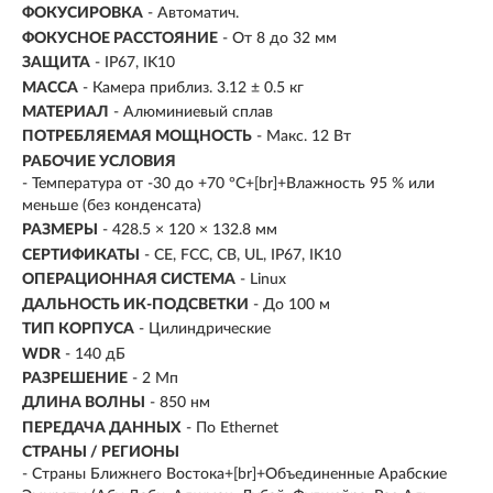
ФОКУСИРОВКА
- Автоматич.
ФОКУСНОЕ РАССТОЯНИЕ
- От 8 до 32 мм
ЗАЩИТА
- IP67, IK10
МАССА
- Камера приблиз. 3.12 ± 0.5 кг
МАТЕРИАЛ
- Алюминиевый сплав
ПОТРЕБЛЯЕМАЯ МОЩНОСТЬ
- Макс. 12 Вт
РАБОЧИЕ УСЛОВИЯ
- Температура от -30 до +70 °C+[br]+Влажность 95 % или
меньше (без конденсата)
РАЗМЕРЫ
- 428.5 × 120 × 132.8 мм
СЕРТИФИКАТЫ
- CE, FCC, CB, UL, IP67, IK10
ОПЕРАЦИОННАЯ СИСТЕМА
- Linux
ДАЛЬНОСТЬ ИК-ПОДСВЕТКИ
- До 100 м
ТИП КОРПУСА
- Цилиндрические
WDR
- 140 дБ
РАЗРЕШЕНИЕ
- 2 Мп
ДЛИНА ВОЛНЫ
- 850 нм
ПЕРЕДАЧА ДАННЫХ
- По Ethernet
СТРАНЫ / РЕГИОНЫ
- Страны Ближнего Востока+[br]+Объединенные Арабские