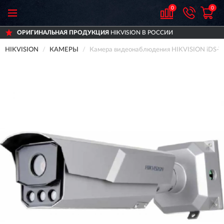
0
0
УКЦИЯ
HIKVISION В РОССИИ
ДОСТАВИМ
ПО 
HIKVISION
КАМЕРЫ
Камера видеонаблюдения HIKVISION iDS-