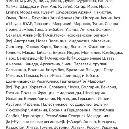
Эмираты (Абу-Даби, Аджман, Дубай, Фуджейра, Рас Аль
Хайма, Шарджа и Умм Аль Кувейн), Катар, Иран, Ирак,
Египет, Иордания, Кувейт, Саудовская Аравия, Пакистан,
Оман, Ливан, Бахрейн+[br]+Африка+[br]+Нигерия, Кения, Кот-
д'Ивуар, ЮАР, Танзания, Маврикий, Марокко, Тунис, Сьерра-
Леоне, Замбия, Гана, Зимбабве, Уганда, Ангола, Эфиопия,
Сенегал, Алжир+[br]+Азиатско-Тихоокеанский регион+
[br]+Австралия, Новая Зеландия, Индонезия, Малайзия,
Сингапур, Южная Корея, Таиланд, Вьетнам, Филиппины,
Гонконг, Макао, Тайвань, Бирма, Индия, Монголия, Камбоджа,
Лаос, Бангладеш+[br]+Америка+[br]+Соединенные Штаты
Америки, Канада, Аргентина, Чили, Парагвай, Уругвай,
Сальвадор, Боливия, Колумбия, Бразилия, Эквадор, Перу,
Мексика, Панама, Коста-Рика, Тринидад и Тобаго,
Доминиканская Республика, Гватемала+[br]+Европа+
[br]+Турция, Хорватия, Словакия, Чехия, Болгария, Венгрия,
Греция, Польша, Франция, Нидерланды, Швейцария,
Испания, Великобритания, Ирландия, Германия, Италия,
Австрия, Израиль, Палестинское государство, Бельгия,
Люксембург, Албания, Босния и Герцеговина, Республика
Сербия, Черногория, Республика Северная Македония+
[br]+Русскоязычные регионы+[br]+Азербайджан, Беларусь,
Казахстан, Литва, Грузия, Эстония, Латвия, Россия, Украина,