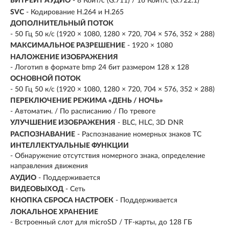
БИТРЕЙТ АУДИО
- 8 Кбит/с (G.711) / 16 Кбит/с (G.722.1)
SVC
- Кодирование H.264 и H.265
ДОПОЛНИТЕЛЬНЫЙ ПОТОК
- 50 Гц 50 к/с (1920 × 1080, 1280 × 720, 704 × 576, 352 × 288)
МАКСИМАЛЬНОЕ РАЗРЕШЕНИЕ
- 1920 × 1080
НАЛОЖЕНИЕ ИЗОБРАЖЕНИЯ
- Логотип в формате bmp 24 бит размером 128 х 128
ОСНОВНОЙ ПОТОК
- 50 Гц 50 к/с (1920 × 1080, 1280 × 720, 704 × 576, 352 × 288)
ПЕРЕКЛЮЧЕНИЕ РЕЖИМА «ДЕНЬ / НОЧЬ»
- Автоматич. / По расписанию / По тревоге
УЛУЧШЕНИЕ ИЗОБРАЖЕНИЯ
- BLC, HLC, 3D DNR
РАСПОЗНАВАНИЕ
- Распознавание номерных знаков ТС
ИНТЕЛЛЕКТУАЛЬНЫЕ ФУНКЦИИ
- Обнаружение отсутствия номерного знака, определение
направления движения
АУДИО
- Поддерживается
ВИДЕОВЫХОД
- Сеть
КНОПКА СБРОСА НАСТРОЕК
- Поддерживается
ЛОКАЛЬНОЕ ХРАНЕНИЕ
- Встроенный слот для microSD / TF-карты, до 128 ГБ