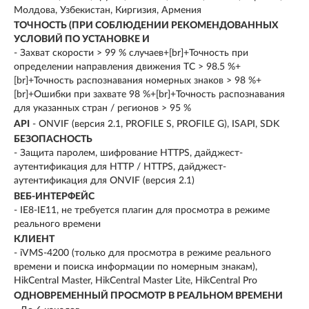
Молдова, Узбекистан, Киргизия, Армения
ТОЧНОСТЬ (ПРИ СОБЛЮДЕНИИ РЕКОМЕНДОВАННЫХ
УСЛОВИЙ ПО УСТАНОВКЕ И
- Захват скорости > 99 % случаев+[br]+Точность при
определении направления движения ТС > 98.5 %+
[br]+Точность распознавания номерных знаков > 98 %+
[br]+Ошибки при захвате 98 %+[br]+Точность распознавания
для указанных стран / регионов > 95 %
API
- ONVIF (версия 2.1, PROFILE S, PROFILE G), ISAPI, SDK
БЕЗОПАСНОСТЬ
- Защита паролем, шифрование HTTPS, дайджест-
аутентификация для HTTP / HTTPS, дайджест-
аутентификация для ONVIF (версия 2.1)
ВЕБ-ИНТЕРФЕЙС
- IE8-IE11, не требуется плагин для просмотра в режиме
реального времени
КЛИЕНТ
- iVMS-4200 (только для просмотра в режиме реального
времени и поиска информации по номерным знакам),
HikCentral Master, HikCentral Master Lite, HikCentral Pro
ОДНОВРЕМЕННЫЙ ПРОСМОТР В РЕАЛЬНОМ ВРЕМЕНИ