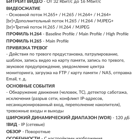
БИТРЕЙТ ВИДЕО
- От 32 Кбит/с до 16 Мбит/с
ВИДЕОСЖАТИЕ
- Основной поток H.265+ / H.265 / H.264+ / H.264+
[br]+Дополнительный поток H.265 / H.264 / MJPEG+
[br]+Третий поток H.265 / H.264 / MJPEG
ПРОФИЛЬ H.264
- Baseline Profile / Main Profile / High Profile
ПРОФИЛЬ H.265
- Main Profile
ПРИВЯЗКА ТРЕВОГ
- Действия по тревоге предустановка, патрулирование,
шаблон, запись видео на карту памяти, запись по тревоге,
звуковое предупреждение, уведомление центра
мониторинга, загрузка на FTP / карту памяти / NAS, отправка
Email, т. д.
ОСНОВНЫЕ СОБЫТИЯ
- Обнаружение движения (человек, ТС), детектор саботажа,
исключения (разрыв сети, конфликт IP-адресов,
несанкционированный вход, переполнение накопителя),
тревожные входы и выходы
ШИРОКИЙ ДИНАМИЧЕСКИЙ ДИАПАЗОН (WDR)
- 120 дБ
!ВИД
- IP (сетевые)
ОБЗОР
- Поворотные
ОСОБЕННОСТИ
- С настройками изображения