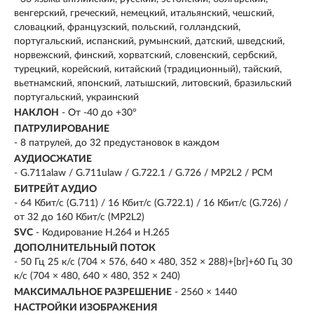
венгерский, греческий, немецкий, итальянский, чешский,
словацкий, французский, польский, голландский,
португальский, испанский, румынский, датский, шведский,
норвежский, финский, хорватский, словенский, сербский,
турецкий, корейский, китайский (традиционный), тайский,
вьетнамский, японский, латышский, литовский, бразильский
португальский, украинский
НАКЛОН
- От -40 до +30°
ПАТРУЛИРОВАНИЕ
- 8 патрулей, до 32 предустановок в каждом
АУДИОСЖАТИЕ
- G.711alaw / G.711ulaw / G.722.1 / G.726 / MP2L2 / PCM
БИТРЕЙТ АУДИО
- 64 Кбит/с (G.711) / 16 Кбит/с (G.722.1) / 16 Кбит/с (G.726) /
от 32 до 160 Кбит/с (MP2L2)
SVC
- Кодирование H.264 и H.265
ДОПОЛНИТЕЛЬНЫЙ ПОТОК
- 50 Гц 25 к/с (704 × 576, 640 × 480, 352 × 288)+[br]+60 Гц 30
к/с (704 × 480, 640 × 480, 352 × 240)
МАКСИМАЛЬНОЕ РАЗРЕШЕНИЕ
- 2560 × 1440
НАСТРОЙКИ ИЗОБРАЖЕНИЯ