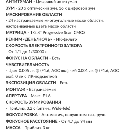
АНТИТУМАН
- Цифровой антитуман
ЗУМ
- 20 х оптический зум, 16 х цифровой зум
МАСКИРОВАНИЕ ОБЛАСТИ
- 24 настраиваемые многоугольные маски области,
настраиваемые цвета масок области
МАТРИЦА
- 1/2.8’’ Progressive Scan CMOS
РЕЖИМ «ДЕНЬ/НОЧЬ»
- ИК-фильтр
СКОРОСТЬ ЭЛЕКТРОННОГО ЗАТВОРА
- От 1/1 до 1/30000 с
ФОКУС НА ОБЛАСТИ
- Есть
ЧУВСТВИТЕЛЬНОСТЬ
- Цвет 0.005 лк @ (F1.6, AGC вкл), ч/б 0.001 лк @ (F1.6, AGC
вкл), 0 лк с ИК-подсветкой
ЭКСПОЗИЦИЯ ОБЛАСТИ
- Есть
МОНТАЖ
- Встраиваемые
АПЕРТУРА
- Макс. F1.6
СКОРОСТЬ ЗУМИРОВАНИЯ
- Приблиз. 3.2 с (оптич., Wide-Tele)
ФОКУСИРОВКА
- Автоматич., полуавтоматич., ручн.
ФОКУСНОЕ РАССТОЯНИЕ
- От 4.7 до 94 мм
МАССА
- Приблиз. 3 кг