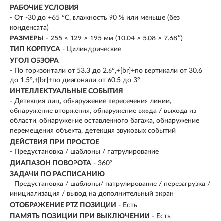
РАБОЧИЕ УСЛОВИЯ
- От -30 до +65 °C, влажность 90 % или меньше (без
конденсата)
РАЗМЕРЫ
- 255 × 129 × 195 мм (10.04 × 5.08 × 7.68″)
ТИП КОРПУСА
- Цилиндрические
УГОЛ ОБЗОРА
- По горизонтали от 53.3 до 2.6°,+[br]+по вертикали от 30.6
до 1.5°,+[br]+по диагонали от 60.5 до 3°
ИНТЕЛЛЕКТУАЛЬНЫЕ СОБЫТИЯ
- Детекция лиц, обнаружение пересечения линии,
обнаружение вторжения, обнаружение входа / выхода из
области, обнаружение оставленного багажа, обнаружение
перемещения объекта, детекция звуковых событий
ДЕЙСТВИЯ ПРИ ПРОСТОЕ
- Предустановка / шаблоны / патрулирование
ДИАПАЗОН ПОВОРОТА
- 360°
ЗАДАЧИ ПО РАСПИСАНИЮ
- Предустановка / шаблоны/ патрулирование / перезагрузка /
инициализация / вывод на дополнительный экран
ОТОБРАЖЕНИЕ PTZ ПОЗИЦИИ
- Есть
ПАМЯТЬ ПОЗИЦИИ ПРИ ВЫКЛЮЧЕНИИ
- Есть