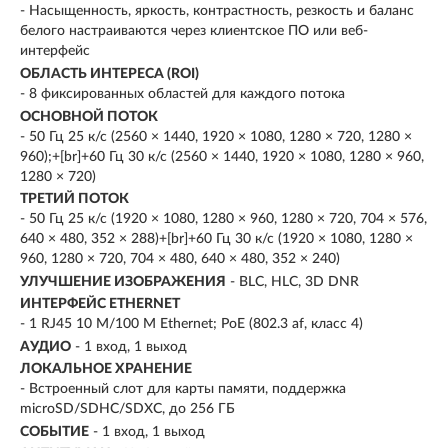
- Насыщенность, яркость, контрастность, резкость и баланс
белого настраиваются через клиентское ПО или веб-
интерфейс
ОБЛАСТЬ ИНТЕРЕСА (ROI)
- 8 фиксированных областей для каждого потока
ОСНОВНОЙ ПОТОК
- 50 Гц 25 к/с (2560 × 1440, 1920 × 1080, 1280 × 720, 1280 ×
960);+[br]+60 Гц 30 к/с (2560 × 1440, 1920 × 1080, 1280 × 960,
1280 × 720)
ТРЕТИЙ ПОТОК
- 50 Гц 25 к/с (1920 × 1080, 1280 × 960, 1280 × 720, 704 × 576,
640 × 480, 352 × 288)+[br]+60 Гц 30 к/с (1920 × 1080, 1280 ×
960, 1280 × 720, 704 × 480, 640 × 480, 352 × 240)
УЛУЧШЕНИЕ ИЗОБРАЖЕНИЯ
- BLC, HLC, 3D DNR
ИНТЕРФЕЙС ETHERNET
- 1 RJ45 10 M/100 M Ethernet; PoE (802.3 af, класс 4)
АУДИО
- 1 вход, 1 выход
ЛОКАЛЬНОЕ ХРАНЕНИЕ
- Встроенный слот для карты памяти, поддержка
microSD/SDHC/SDXC, до 256 ГБ
СОБЫТИЕ
- 1 вход, 1 выход