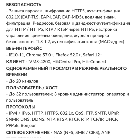
БЕЗОПАСНОСТЬ
- Защита паролем, шифрование HTTPS, аутентификация
802.1X (EAP-TLS, EAP-LEAP, EAP-MD5), водяные знаки,
фильтрация IP-адресов, базовая и дайджест-аутентификация
для HTTP / HTTPS, RTP / RTSP через HTTPS, настройки
управления временем ожидания, журнал проверки
безопасности, TLS 1.2, аутентификация хоста (MAC-адрес)
ВЕБ-ИНТЕРФЕЙС
- IE10-11, Chrome 57.0+, Firefox 52.0+, Safari 12+
КЛИЕНТ
- iVMS-4200, HikCentral Pro, Hik-Connect
ОДНОВРЕМЕННЫЙ ПРОСМОТР В РЕЖИМЕ РЕАЛЬНОГО
ВРЕМЕНИ
- До 20 каналов
ПОЛЬЗОВАТЕЛЬ / ХОСТ
- До 32 пользователей; 3 уровня администратор, оператор и
пользователь
ПРОТОКОЛЫ
- IPv4 / IPv6, HTTP, HTTPS, 802.1x, QoS, FTP, SMTP, UPnP,
SNMP, DNS, DDNS, NTP, RTSP, RTCP, RTP, TCP/IP, DHCP,
PPPoE, Bonjour
СЕТЕВОЕ ХРАНЕНИЕ
- NAS (NFS, SMB / CIFS), ANR