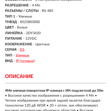
РАЗРЕШЕНИЕ
- 4 Мп
РАЗЪЕМЫ / СЛОТЫ
- RS-485
ТИП 1
- Уличные
ТНВЭД
- 8525803000
ЦВЕТ
- Белые
ЛИНЕЙКА
- 2DY3420
ПИТАНИЕ
- 12VDC
ИЗОБРАЖЕНИЕ
- Цветные
СЕРИЯ
-
DS
ТИП
-
Уличные
ВИД
-
IP (сетевые)
ОПИСАНИЕ
4Мп уличная поворотная IP-камера c ИК-подсветкой до 50м
• Высокое качество изображения с разрешением 4 Мп •
Четкое изображение при яркой задней засветке благодаря
технологии 120 дБ WDR • 20 × оптич. зум обеспечивают
высокую детализацию обширных областей • Высокая