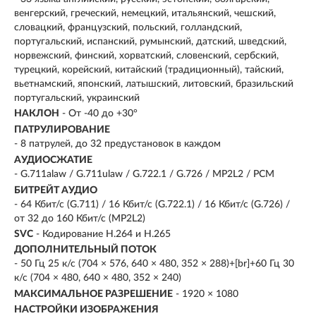
венгерский, греческий, немецкий, итальянский, чешский,
словацкий, французский, польский, голландский,
португальский, испанский, румынский, датский, шведский,
норвежский, финский, хорватский, словенский, сербский,
турецкий, корейский, китайский (традиционный), тайский,
вьетнамский, японский, латышский, литовский, бразильский
португальский, украинский
НАКЛОН
- От -40 до +30°
ПАТРУЛИРОВАНИЕ
- 8 патрулей, до 32 предустановок в каждом
АУДИОСЖАТИЕ
- G.711alaw / G.711ulaw / G.722.1 / G.726 / MP2L2 / PCM
БИТРЕЙТ АУДИО
- 64 Кбит/с (G.711) / 16 Кбит/с (G.722.1) / 16 Кбит/с (G.726) /
от 32 до 160 Кбит/с (MP2L2)
SVC
- Кодирование H.264 и H.265
ДОПОЛНИТЕЛЬНЫЙ ПОТОК
- 50 Гц 25 к/с (704 × 576, 640 × 480, 352 × 288)+[br]+60 Гц 30
к/с (704 × 480, 640 × 480, 352 × 240)
МАКСИМАЛЬНОЕ РАЗРЕШЕНИЕ
- 1920 × 1080
НАСТРОЙКИ ИЗОБРАЖЕНИЯ