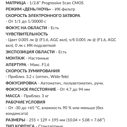
МАТРИЦА
- 1/2.8’’ Progressive Scan CMOS
РЕЖИМ «ДЕНЬ/НОЧЬ»
- ИК-фильтр
СКОРОСТЬ ЭЛЕКТРОННОГО ЗАТВОРА
- От 1/1 до 1/30000 с
ФОКУС НА ОБЛАСТИ
- Есть
ЧУВСТВИТЕЛЬНОСТЬ
- Цвет 0.005 лк @ (F1.6, AGC вкл), ч/б 0.001 лк @ (F1.6, AGC
вкл), 0 лк с ИК-подсветкой
ЭКСПОЗИЦИЯ ОБЛАСТИ
- Есть
МОНТАЖ
- Настенные
АПЕРТУРА
- Макс. F1.6
СКОРОСТЬ ЗУМИРОВАНИЯ
- Приблиз. 3.2 с (оптич., Wide-Tele)
ФОКУСИРОВКА
- Автоматич., полуавтоматич., ручн.
ФОКУСНОЕ РАССТОЯНИЕ
- От 4.7 до 94 мм
МАССА
- Приблиз. 3 кг
РАБОЧИЕ УСЛОВИЯ
- От -30 до +65 °C, влажность 90 % или меньше (без
конденсата)
РАЗМЕРЫ
- 255 × 129 × 195 мм (10.04 × 5.08 × 7.68″)
ТИП КОРПУСА
- Стандартные