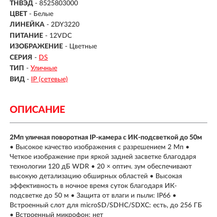
ТНВЭД
- 8525803000
ЦВЕТ
- Белые
ЛИНЕЙКА
- 2DY3220
ПИТАНИЕ
- 12VDC
ИЗОБРАЖЕНИЕ
- Цветные
СЕРИЯ
-
DS
ТИП
-
Уличные
ВИД
-
IP (сетевые)
ОПИСАНИЕ
2Мп уличная поворотная IP-камера c ИК-подсветкой до 50м
• Высокое качество изображения с разрешением 2 Мп •
Четкое изображение при яркой задней засветке благодаря
технологии 120 дБ WDR • 20 × оптич. зум обеспечивают
высокую детализацию обширных областей • Высокая
эффективность в ночное время суток благодаря ИК-
подсветке до 50 м • Защита от влаги и пыли: IP66 •
Встроенный слот для microSD/SDHC/SDXC: есть, до 256 ГБ
• Встроенный микрофон: нет