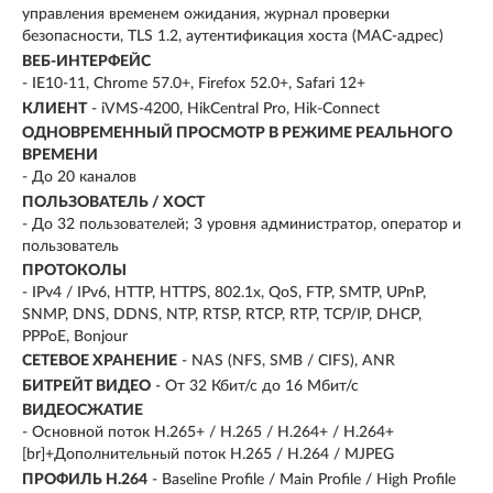
управления временем ожидания, журнал проверки
безопасности, TLS 1.2, аутентификация хоста (MAC-адрес)
ВЕБ-ИНТЕРФЕЙС
- IE10-11, Chrome 57.0+, Firefox 52.0+, Safari 12+
КЛИЕНТ
- iVMS-4200, HikCentral Pro, Hik-Connect
ОДНОВРЕМЕННЫЙ ПРОСМОТР В РЕЖИМЕ РЕАЛЬНОГО
ВРЕМЕНИ
- До 20 каналов
ПОЛЬЗОВАТЕЛЬ / ХОСТ
- До 32 пользователей; 3 уровня администратор, оператор и
пользователь
ПРОТОКОЛЫ
- IPv4 / IPv6, HTTP, HTTPS, 802.1x, QoS, FTP, SMTP, UPnP,
SNMP, DNS, DDNS, NTP, RTSP, RTCP, RTP, TCP/IP, DHCP,
PPPoE, Bonjour
СЕТЕВОЕ ХРАНЕНИЕ
- NAS (NFS, SMB / CIFS), ANR
БИТРЕЙТ ВИДЕО
- От 32 Кбит/с до 16 Мбит/с
ВИДЕОСЖАТИЕ
- Основной поток H.265+ / H.265 / H.264+ / H.264+
[br]+Дополнительный поток H.265 / H.264 / MJPEG
ПРОФИЛЬ H.264
- Baseline Profile / Main Profile / High Profile