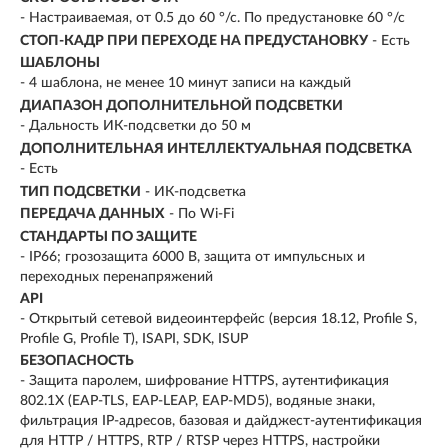
- Настраиваемая, от 0.5 до 60 °/с. По предустановке 60 °/с
СТОП-КАДР ПРИ ПЕРЕХОДЕ НА ПРЕДУСТАНОВКУ
- Есть
ШАБЛОНЫ
- 4 шаблона, не менее 10 минут записи на каждый
ДИАПАЗОН ДОПОЛНИТЕЛЬНОЙ ПОДСВЕТКИ
- Дальность ИК-подсветки до 50 м
ДОПОЛНИТЕЛЬНАЯ ИНТЕЛЛЕКТУАЛЬНАЯ ПОДСВЕТКА
- Есть
ТИП ПОДСВЕТКИ
- ИК-подсветка
ПЕРЕДАЧА ДАННЫХ
- По Wi-Fi
СТАНДАРТЫ ПО ЗАЩИТЕ
- IP66; грозозащита 6000 В, защита от импульсных и
переходных перенапряжений
API
- Открытый сетевой видеоинтерфейс (версия 18.12, Profile S,
Profile G, Profile T), ISAPI, SDK, ISUP
БЕЗОПАСНОСТЬ
- Защита паролем, шифрование HTTPS, аутентификация
802.1X (EAP-TLS, EAP-LEAP, EAP-MD5), водяные знаки,
фильтрация IP-адресов, базовая и дайджест-аутентификация
для HTTP / HTTPS, RTP / RTSP через HTTPS, настройки