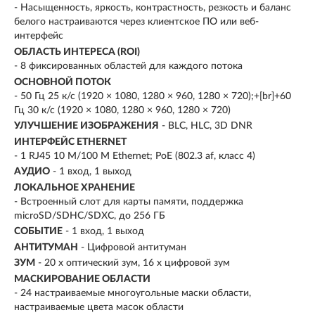
- Насыщенность, яркость, контрастность, резкость и баланс
белого настраиваются через клиентское ПО или веб-
интерфейс
ОБЛАСТЬ ИНТЕРЕСА (ROI)
- 8 фиксированных областей для каждого потока
ОСНОВНОЙ ПОТОК
- 50 Гц 25 к/с (1920 × 1080, 1280 × 960, 1280 × 720);+[br]+60
Гц 30 к/с (1920 × 1080, 1280 × 960, 1280 × 720)
УЛУЧШЕНИЕ ИЗОБРАЖЕНИЯ
- BLC, HLC, 3D DNR
ИНТЕРФЕЙС ETHERNET
- 1 RJ45 10 M/100 M Ethernet; PoE (802.3 af, класс 4)
АУДИО
- 1 вход, 1 выход
ЛОКАЛЬНОЕ ХРАНЕНИЕ
- Встроенный слот для карты памяти, поддержка
microSD/SDHC/SDXC, до 256 ГБ
СОБЫТИЕ
- 1 вход, 1 выход
АНТИТУМАН
- Цифровой антитуман
ЗУМ
- 20 х оптический зум, 16 х цифровой зум
МАСКИРОВАНИЕ ОБЛАСТИ
- 24 настраиваемые многоугольные маски области,
настраиваемые цвета масок области