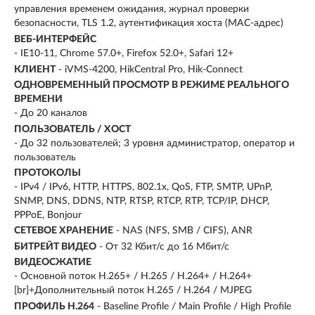
управления временем ожидания, журнал проверки
безопасности, TLS 1.2, аутентификация хоста (MAC-адрес)
ВЕБ-ИНТЕРФЕЙС
- IE10-11, Chrome 57.0+, Firefox 52.0+, Safari 12+
КЛИЕНТ
- iVMS-4200, HikCentral Pro, Hik-Connect
ОДНОВРЕМЕННЫЙ ПРОСМОТР В РЕЖИМЕ РЕАЛЬНОГО
ВРЕМЕНИ
- До 20 каналов
ПОЛЬЗОВАТЕЛЬ / ХОСТ
- До 32 пользователей; 3 уровня администратор, оператор и
пользователь
ПРОТОКОЛЫ
- IPv4 / IPv6, HTTP, HTTPS, 802.1x, QoS, FTP, SMTP, UPnP,
SNMP, DNS, DDNS, NTP, RTSP, RTCP, RTP, TCP/IP, DHCP,
PPPoE, Bonjour
СЕТЕВОЕ ХРАНЕНИЕ
- NAS (NFS, SMB / CIFS), ANR
БИТРЕЙТ ВИДЕО
- От 32 Кбит/с до 16 Мбит/с
ВИДЕОСЖАТИЕ
- Основной поток H.265+ / H.265 / H.264+ / H.264+
[br]+Дополнительный поток H.265 / H.264 / MJPEG
ПРОФИЛЬ H.264
- Baseline Profile / Main Profile / High Profile