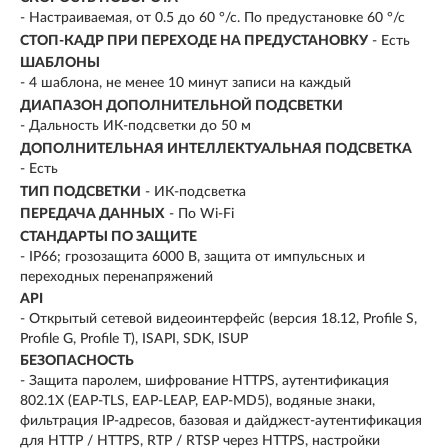
- Настраиваемая, от 0.5 до 60 °/с. По предустановке 60 °/с
СТОП-КАДР ПРИ ПЕРЕХОДЕ НА ПРЕДУСТАНОВКУ
- Есть
ШАБЛОНЫ
- 4 шаблона, не менее 10 минут записи на каждый
ДИАПАЗОН ДОПОЛНИТЕЛЬНОЙ ПОДСВЕТКИ
- Дальность ИК-подсветки до 50 м
ДОПОЛНИТЕЛЬНАЯ ИНТЕЛЛЕКТУАЛЬНАЯ ПОДСВЕТКА
- Есть
ТИП ПОДСВЕТКИ
- ИК-подсветка
ПЕРЕДАЧА ДАННЫХ
- По Wi-Fi
СТАНДАРТЫ ПО ЗАЩИТЕ
- IP66; грозозащита 6000 В, защита от импульсных и
переходных перенапряжений
API
- Открытый сетевой видеоинтерфейс (версия 18.12, Profile S,
Profile G, Profile T), ISAPI, SDK, ISUP
БЕЗОПАСНОСТЬ
- Защита паролем, шифрование HTTPS, аутентификация
802.1X (EAP-TLS, EAP-LEAP, EAP-MD5), водяные знаки,
фильтрация IP-адресов, базовая и дайджест-аутентификация
для HTTP / HTTPS, RTP / RTSP через HTTPS, настройки