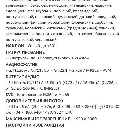
венгерский, греческий, немецкий, итальянский, чешский,
словацкий, французский, польский, голландский,
португальский, испанский, румынский, датский, шведский,
норвежский, финский, хорватский, словенский, сербский,
турецкий, корейский, китайский (традиционный), тайский,
вьетнамский, японский, латышский, литовский, бразильский
португальский, украинский
НАКЛОН
- От -40 до +30°
ПАТРУЛИРОВАНИЕ
- 8 патрулей, до 32 предустановок в каждом
АУДИОСЖАТИЕ
- G.711alaw / G.711ulaw / G.722.1 / G.726 / MP2L2 / PCM
БИТРЕЙТ АУДИО
- 64 Кбит/с (G.711) / 16 Кбит/с (G.722.1) / 16 Кбит/с (G.726) /
от 32 до 160 Кбит/с (MP2L2)
SVC
- Кодирование H.264 и H.265
ДОПОЛНИТЕЛЬНЫЙ ПОТОК
- 50 Гц 25 к/с (704 × 576, 640 × 480, 352 × 288)+[br]+60 Гц 30
к/с (704 × 480, 640 × 480, 352 × 240)
МАКСИМАЛЬНОЕ РАЗРЕШЕНИЕ
- 1920 × 1080
НАСТРОЙКИ ИЗОБРАЖЕНИЯ