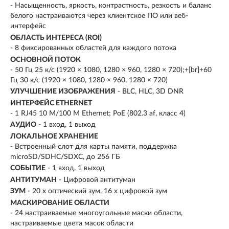
- Насыщенность, яркость, контрастность, резкость и баланс
белого настраиваются через клиентское ПО или веб-
интерфейс
ОБЛАСТЬ ИНТЕРЕСА (ROI)
- 8 фиксированных областей для каждого потока
ОСНОВНОЙ ПОТОК
- 50 Гц 25 к/с (1920 × 1080, 1280 × 960, 1280 × 720);+[br]+60
Гц 30 к/с (1920 × 1080, 1280 × 960, 1280 × 720)
УЛУЧШЕНИЕ ИЗОБРАЖЕНИЯ
- BLC, HLC, 3D DNR
ИНТЕРФЕЙС ETHERNET
- 1 RJ45 10 M/100 M Ethernet; PoE (802.3 af, класс 4)
АУДИО
- 1 вход, 1 выход
ЛОКАЛЬНОЕ ХРАНЕНИЕ
- Встроенный слот для карты памяти, поддержка
microSD/SDHC/SDXC, до 256 ГБ
СОБЫТИЕ
- 1 вход, 1 выход
АНТИТУМАН
- Цифровой антитуман
ЗУМ
- 20 х оптический зум, 16 х цифровой зум
МАСКИРОВАНИЕ ОБЛАСТИ
- 24 настраиваемые многоугольные маски области,
настраиваемые цвета масок области