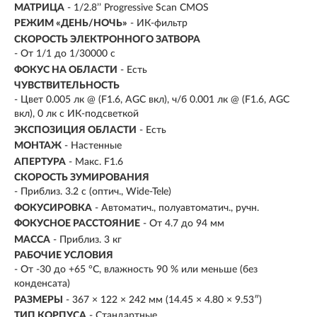
МАТРИЦА
- 1/2.8’’ Progressive Scan CMOS
РЕЖИМ «ДЕНЬ/НОЧЬ»
- ИК-фильтр
СКОРОСТЬ ЭЛЕКТРОННОГО ЗАТВОРА
- От 1/1 до 1/30000 с
ФОКУС НА ОБЛАСТИ
- Есть
ЧУВСТВИТЕЛЬНОСТЬ
- Цвет 0.005 лк @ (F1.6, AGC вкл), ч/б 0.001 лк @ (F1.6, AGC
вкл), 0 лк с ИК-подсветкой
ЭКСПОЗИЦИЯ ОБЛАСТИ
- Есть
МОНТАЖ
- Настенные
АПЕРТУРА
- Макс. F1.6
СКОРОСТЬ ЗУМИРОВАНИЯ
- Приблиз. 3.2 с (оптич., Wide-Tele)
ФОКУСИРОВКА
- Автоматич., полуавтоматич., ручн.
ФОКУСНОЕ РАССТОЯНИЕ
- От 4.7 до 94 мм
МАССА
- Приблиз. 3 кг
РАБОЧИЕ УСЛОВИЯ
- От -30 до +65 °C, влажность 90 % или меньше (без
конденсата)
РАЗМЕРЫ
- 367 × 122 × 242 мм (14.45 × 4.80 × 9.53″)
ТИП КОРПУСА
- Стандартные