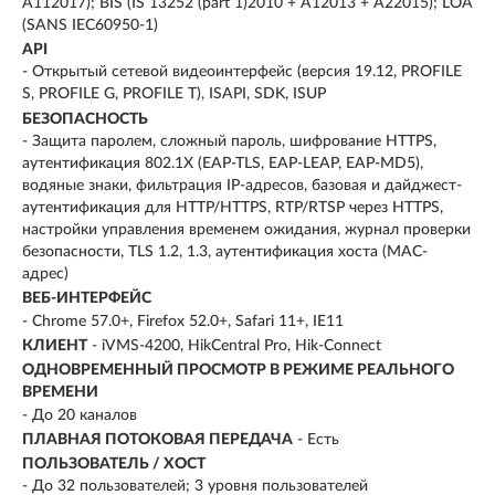
A112017); BIS (IS 13252 (part 1)2010 + A12013 + A22015); LOA
(SANS IEC60950-1)
API
- Открытый сетевой видеоинтерфейс (версия 19.12, PROFILE
S, PROFILE G, PROFILE T), ISAPI, SDK, ISUP
БЕЗОПАСНОСТЬ
- Защита паролем, сложный пароль, шифрование HTTPS,
аутентификация 802.1X (EAP-TLS, EAP-LEAP, EAP-MD5),
водяные знаки, фильтрация IP-адресов, базовая и дайджест-
аутентификация для HTTP/HTTPS, RTP/RTSP через HTTPS,
настройки управления временем ожидания, журнал проверки
безопасности, TLS 1.2, 1.3, аутентификация хоста (MAC-
адрес)
ВЕБ-ИНТЕРФЕЙС
- Chrome 57.0+, Firefox 52.0+, Safari 11+, IE11
КЛИЕНТ
- iVMS-4200, HikCentral Pro, Hik-Connect
ОДНОВРЕМЕННЫЙ ПРОСМОТР В РЕЖИМЕ РЕАЛЬНОГО
ВРЕМЕНИ
- До 20 каналов
ПЛАВНАЯ ПОТОКОВАЯ ПЕРЕДАЧА
- Есть
ПОЛЬЗОВАТЕЛЬ / ХОСТ
- До 32 пользователей; 3 уровня пользователей