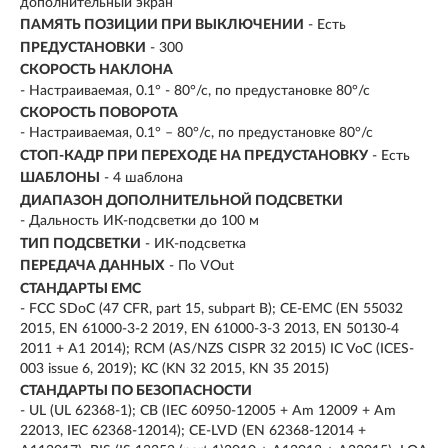
дополнительный экран
ПАМЯТЬ ПОЗИЦИИ ПРИ ВЫКЛЮЧЕНИИ
- Есть
ПРЕДУСТАНОВКИ
- 300
СКОРОСТЬ НАКЛОНА
- Настраиваемая, 0.1° - 80°/с, по предустановке 80°/с
СКОРОСТЬ ПОВОРОТА
- Настраиваемая, 0.1° – 80°/с, по предустановке 80°/с
СТОП-КАДР ПРИ ПЕРЕХОДЕ НА ПРЕДУСТАНОВКУ
- Есть
ШАБЛОНЫ
- 4 шаблона
ДИАПАЗОН ДОПОЛНИТЕЛЬНОЙ ПОДСВЕТКИ
- Дальность ИК-подсветки до 100 м
ТИП ПОДСВЕТКИ
- ИК-подсветка
ПЕРЕДАЧА ДАННЫХ
- По VOut
СТАНДАРТЫ EMC
- FCC SDoC (47 CFR, part 15, subpart B); CE-EMC (EN 55032
2015, EN 61000-3-2 2019, EN 61000-3-3 2013, EN 50130-4
2011 + A1 2014); RCM (AS/NZS CISPR 32 2015) IC VoC (ICES-
003 issue 6, 2019); KC (KN 32 2015, KN 35 2015)
СТАНДАРТЫ ПО БЕЗОПАСНОСТИ
- UL (UL 62368-1); CB (IEC 60950-12005 + Am 12009 + Am
22013, IEC 62368-12014); CE-LVD (EN 62368-12014 +