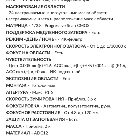
ЗУМ
- 25 x оптич. зум, 16 x цифровой зум
МАСКИРОВАНИЕ ОБЛАСТИ
- 24 настраиваемые многоугольные маски области,
настраиваемые цвета и расположение масок области
МАТРИЦА
- 1/2.8’’ Progressive Scan CMOS
ПОДДЕРЖКА МЕДЛЕННОГО ЗАТВОРА
- Есть
РЕЖИМ «ДЕНЬ / НОЧЬ»
- ИК-фильтр
СКОРОСТЬ ЭЛЕКТРОННОГО ЗАТВОРА
- От 1 до 1/30000 с
ФОКУС НА ОБЛАСТИ
- Есть
ЧУВСТВИТЕЛЬНОСТЬ
- Цвет 0.005 лк @ (F1.6, AGC вкл.),+[br]+Ч/Б 0.001 лк @ (F1.6,
AGC вкл.),+[br]+0 лк с ИК-подсветкой
ЭКСПОЗИЦИЯ ОБЛАСТИ
- Есть
МОНТАЖ
- Потолочные
АПЕРТУРА
- Макс. F1.6
СКОРОСТЬ ЗУМИРОВАНИЯ
- Приблиз. 3.6 с
ФОКУСИРОВКА
- Автоматич., полуавтоматич., ручн.
ФОКУСНОЕ РАССТОЯНИЕ
- От 4.8 до 120 мм
ЗАЩИТА ОТ ЗАПОТЕВАНИЯ
- Есть
МАССА
- Приблиз. 2 кг
МАТЕРИАЛ
- ADC12