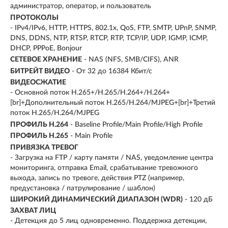
администратор, оператор, и пользователь
ПРОТОКОЛЫ
- IPv4/IPv6, HTTP, HTTPS, 802.1x, QoS, FTP, SMTP, UPnP, SNMP,
DNS, DDNS, NTP, RTSP, RTCP, RTP, TCP/IP, UDP, IGMP, ICMP,
DHCP, PPPoE, Bonjour
СЕТЕВОЕ ХРАНЕНИЕ
- NAS (NFS, SMB/CIFS), ANR
БИТРЕЙТ ВИДЕО
- От 32 до 16384 Кбит/с
ВИДЕОСЖАТИЕ
- Основной поток H.265+/H.265/H.264+/H.264+
[br]+Дополнительный поток H.265/H.264/MJPEG+[br]+Третий
поток H.265/H.264/MJPEG
ПРОФИЛЬ H.264
- Baseline Profile/Main Profile/High Profile
ПРОФИЛЬ H.265
- Main Profile
ПРИВЯЗКА ТРЕВОГ
- Загрузка на FTP / карту памяти / NAS, уведомление центра
мониторинга, отправка Email, срабатывание тревожного
выхода, запись по тревоге, действия PTZ (например,
предустановка / патрулирование / шаблон)
ШИРОКИЙ ДИНАМИЧЕСКИЙ ДИАПАЗОН (WDR)
- 120 дБ
ЗАХВАТ ЛИЦ
- Детекция до 5 лиц одновременно. Поддержка детекции,