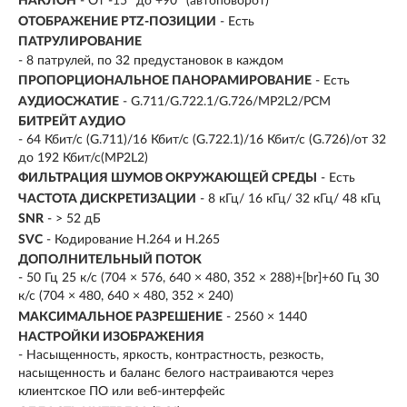
НАКЛОН
- От -15° до +90° (автоповорот)
ОТОБРАЖЕНИЕ PTZ-ПОЗИЦИИ
- Есть
ПАТРУЛИРОВАНИЕ
- 8 патрулей, по 32 предустановок в каждом
ПРОПОРЦИОНАЛЬНОЕ ПАНОРАМИРОВАНИЕ
- Есть
АУДИОСЖАТИЕ
- G.711/G.722.1/G.726/MP2L2/PCM
БИТРЕЙТ АУДИО
- 64 Кбит/с (G.711)/16 Кбит/с (G.722.1)/16 Кбит/с (G.726)/от 32
до 192 Кбит/с(MP2L2)
ФИЛЬТРАЦИЯ ШУМОВ ОКРУЖАЮЩЕЙ СРЕДЫ
- Есть
ЧАСТОТА ДИСКРЕТИЗАЦИИ
- 8 кГц/ 16 кГц/ 32 кГц/ 48 кГц
SNR
- > 52 дБ
SVC
- Кодирование H.264 и H.265
ДОПОЛНИТЕЛЬНЫЙ ПОТОК
- 50 Гц 25 к/с (704 × 576, 640 × 480, 352 × 288)+[br]+60 Гц 30
к/с (704 × 480, 640 × 480, 352 × 240)
МАКСИМАЛЬНОЕ РАЗРЕШЕНИЕ
- 2560 × 1440
НАСТРОЙКИ ИЗОБРАЖЕНИЯ
- Насыщенность, яркость, контрастность, резкость,
насыщенность и баланс белого настраиваются через
клиентское ПО или веб-интерфейс