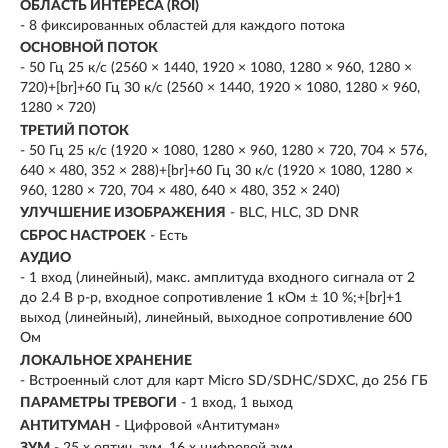
ОБЛАСТЬ ИНТЕРЕСА (ROI)
- 8 фиксированных областей для каждого потока
ОСНОВНОЙ ПОТОК
- 50 Гц 25 к/с (2560 × 1440, 1920 × 1080, 1280 × 960, 1280 ×
720)+[br]+60 Гц 30 к/с (2560 × 1440, 1920 × 1080, 1280 × 960,
1280 × 720)
ТРЕТИЙ ПОТОК
- 50 Гц 25 к/с (1920 × 1080, 1280 × 960, 1280 × 720, 704 × 576,
640 × 480, 352 × 288)+[br]+60 Гц 30 к/с (1920 × 1080, 1280 ×
960, 1280 × 720, 704 × 480, 640 × 480, 352 × 240)
УЛУЧШЕНИЕ ИЗОБРАЖЕНИЯ
- BLC, HLC, 3D DNR
СБРОС НАСТРОЕК
- Есть
АУДИО
- 1 вход (линейный), макс. амплитуда входного сигнала от 2
до 2.4 В p-p, входное сопротивление 1 кОм ± 10 %;+[br]+1
выход (линейный), линейный, выходное сопротивление 600
Ом
ЛОКАЛЬНОЕ ХРАНЕНИЕ
- Встроенный слот для карт Micro SD/SDHC/SDXC, до 256 ГБ
ПАРАМЕТРЫ ТРЕВОГИ
- 1 вход, 1 выход
АНТИТУМАН
- Цифровой «Антитуман»