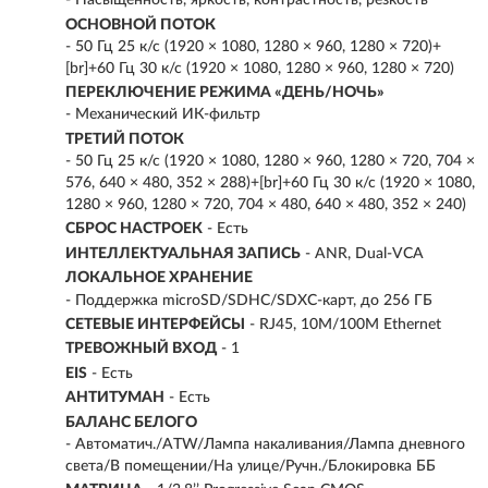
- Насыщенность, яркость, контрастность, резкость
ОСНОВНОЙ ПОТОК
- 50 Гц 25 к/с (1920 × 1080, 1280 × 960, 1280 × 720)+
[br]+60 Гц 30 к/с (1920 × 1080, 1280 × 960, 1280 × 720)
ПЕРЕКЛЮЧЕНИЕ РЕЖИМА «ДЕНЬ/НОЧЬ»
- Механический ИК-фильтр
ТРЕТИЙ ПОТОК
- 50 Гц 25 к/с (1920 × 1080, 1280 × 960, 1280 × 720, 704 ×
576, 640 × 480, 352 × 288)+[br]+60 Гц 30 к/с (1920 × 1080,
1280 × 960, 1280 × 720, 704 × 480, 640 × 480, 352 × 240)
СБРОС НАСТРОЕК
- Есть
ИНТЕЛЛЕКТУАЛЬНАЯ ЗАПИСЬ
- ANR, Dual-VCA
ЛОКАЛЬНОЕ ХРАНЕНИЕ
- Поддержка microSD/SDHC/SDXC-карт, до 256 ГБ
СЕТЕВЫЕ ИНТЕРФЕЙСЫ
- RJ45, 10M/100M Ethernet
ТРЕВОЖНЫЙ ВХОД
- 1
EIS
- Есть
АНТИТУМАН
- Есть
БАЛАНС БЕЛОГО
- Автоматич./ATW/Лампа накаливания/Лампа дневного
света/В помещении/На улице/Ручн./Блокировка ББ