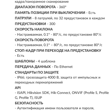
кадра/панорамное сканирование
ДИАПАЗОН ПОВОРОТА
- 360°
ПАМЯТЬ ПОЗИЦИИ ПРИ ВЫКЛЮЧЕНИИ
- Есть
ПАТРУЛИ
- 8 патрулей, по 32 предустановок в каждом
ПРЕДУСТАНОВКИ
- 300
СКОРОСТЬ НАКЛОНА
- Настраиваемая, 0.1° - 80°/с, по предустановке 80°/с
СКОРОСТЬ ПОВОРОТА
- Настраиваемая, 0.1° – 80°/с, по предустановке 80°/с
СТОП-КАДР ПРИ ПЕРЕХОДЕ НА ПРЕДУСТАНОВКУ
- Есть
ШАБЛОНЫ
- 4 шаблона
ПЕРЕДАЧА ДАННЫХ
- По Ethernet
СТАНДАРТЫ ПО ЗАЩИТЕ
- IP66; грозозащита 4000 В, защита от импульсных и
переходных перенапряжений
API
- ISAPI, Hikvision SDK, Hik-Connect, ONVIF (Profile S, Profile
G, Profile T), ISUP
БЕЗОПАСНОСТЬ
- Аутентификация имени пользователя и пароля,