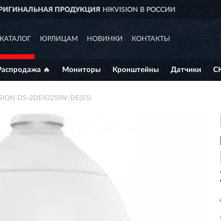
ДОСТАВИМ
ПО ВСЕЙ РОССИИ
КАТАЛОГ
ЮРЛИЦАМ
НОВИНКИ
КОНТАКТЫ
Распродажа 🔥
Мониторы
Кронштейны
Датчики
С
SION DS-2DE4225IW-DE(S5)