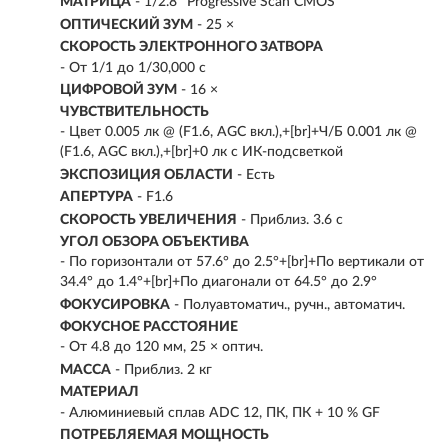
МАТРИЦА
- 1/2.8’’ Progressive Scan CMOS
ОПТИЧЕСКИЙ ЗУМ
- 25 ×
СКОРОСТЬ ЭЛЕКТРОННОГО ЗАТВОРА
- От 1/1 до 1/30,000 с
ЦИФРОВОЙ ЗУМ
- 16 ×
ЧУВСТВИТЕЛЬНОСТЬ
- Цвет 0.005 лк @ (F1.6, AGC вкл.),+[br]+Ч/Б 0.001 лк @
(F1.6, AGC вкл.),+[br]+0 лк с ИК-подсветкой
ЭКСПОЗИЦИЯ ОБЛАСТИ
- Есть
АПЕРТУРА
- F1.6
СКОРОСТЬ УВЕЛИЧЕНИЯ
- Приблиз. 3.6 с
УГОЛ ОБЗОРА ОБЪЕКТИВА
- По горизонтали от 57.6° до 2.5°+[br]+По вертикали от
34.4° до 1.4°+[br]+По диагонали от 64.5° до 2.9°
ФОКУСИРОВКА
- Полуавтоматич., ручн., автоматич.
ФОКУСНОЕ РАССТОЯНИЕ
- От 4.8 до 120 мм, 25 × оптич.
МАССА
- Приблиз. 2 кг
МАТЕРИАЛ
- Алюминиевый сплав ADC 12, ПК, ПК + 10 % GF
ПОТРЕБЛЯЕМАЯ МОЩНОСТЬ