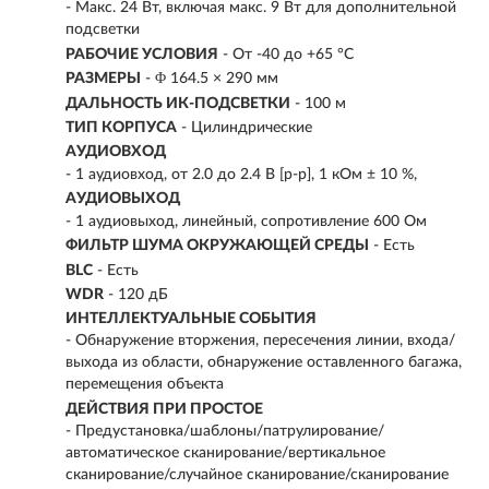
- Макс. 24 Вт, включая макс. 9 Вт для дополнительной
подсветки
РАБОЧИЕ УСЛОВИЯ
- От -40 до +65 °C
РАЗМЕРЫ
- Φ 164.5 × 290 мм
ДАЛЬНОСТЬ ИК-ПОДСВЕТКИ
- 100 м
ТИП КОРПУСА
- Цилиндрические
АУДИОВХОД
- 1 аудиовход, от 2.0 до 2.4 В [p-p], 1 кОм ± 10 %,
АУДИОВЫХОД
- 1 аудиовыход, линейный, сопротивление 600 Ом
ФИЛЬТР ШУМА ОКРУЖАЮЩЕЙ СРЕДЫ
- Есть
BLC
- Есть
WDR
- 120 дБ
ИНТЕЛЛЕКТУАЛЬНЫЕ СОБЫТИЯ
- Обнаружение вторжения, пересечения линии, входа/
выхода из области, обнаружение оставленного багажа,
перемещения объекта
ДЕЙСТВИЯ ПРИ ПРОСТОЕ
- Предустановка/шаблоны/патрулирование/
автоматическое сканирование/вертикальное
сканирование/случайное сканирование/сканирование