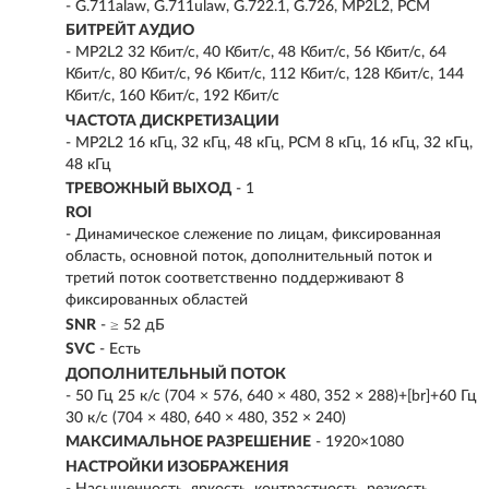
- G.711alaw, G.711ulaw, G.722.1, G.726, MP2L2, PCM
БИТРЕЙТ АУДИО
- MP2L2 32 Кбит/с, 40 Кбит/с, 48 Кбит/с, 56 Кбит/с, 64
Кбит/с, 80 Кбит/с, 96 Кбит/с, 112 Кбит/с, 128 Кбит/с, 144
Кбит/с, 160 Кбит/с, 192 Кбит/с
ЧАСТОТА ДИСКРЕТИЗАЦИИ
- MP2L2 16 кГц, 32 кГц, 48 кГц, PCM 8 кГц, 16 кГц, 32 кГц,
48 кГц
ТРЕВОЖНЫЙ ВЫХОД
- 1
ROI
- Динамическое слежение по лицам, фиксированная
область, основной поток, дополнительный поток и
третий поток соответственно поддерживают 8
фиксированных областей
SNR
- ≥ 52 дБ
SVC
- Есть
ДОПОЛНИТЕЛЬНЫЙ ПОТОК
- 50 Гц 25 к/с (704 × 576, 640 × 480, 352 × 288)+[br]+60 Гц
30 к/с (704 × 480, 640 × 480, 352 × 240)
МАКСИМАЛЬНОЕ РАЗРЕШЕНИЕ
- 1920×1080
НАСТРОЙКИ ИЗОБРАЖЕНИЯ