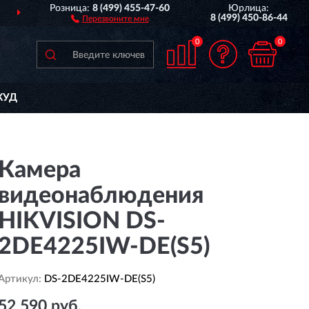
Розница:
8 (499) 455-47-60
Юрлица:
ПОЛНЫЙ
АССОРТИМЕНТ 
8 (499) 450-86-44
Перезвоните мне
0
0
КУД
Камера
видеонаблюдения
HIKVISION DS-
2DE4225IW-DE(S5)
Артикул:
DS-2DE4225IW-DE(S5)
52 590 руб.