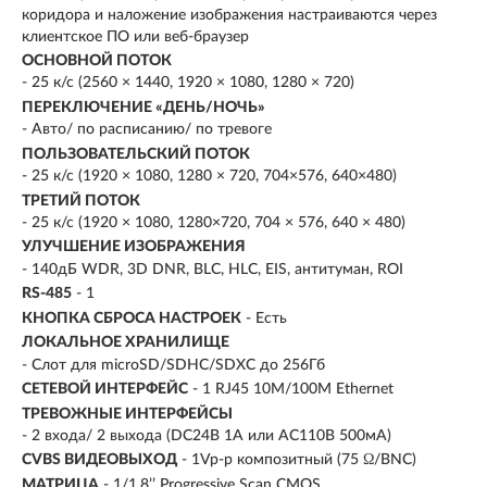
коридора и наложение изображения настраиваются через
клиентское ПО или веб-браузер
ОСНОВНОЙ ПОТОК
- 25 к/с (2560 × 1440, 1920 × 1080, 1280 × 720)
ПЕРЕКЛЮЧЕНИЕ «ДЕНЬ/НОЧЬ»
- Авто/ по расписанию/ по тревоге
ПОЛЬЗОВАТЕЛЬСКИЙ ПОТОК
- 25 к/с (1920 × 1080, 1280 × 720, 704×576, 640×480)
ТРЕТИЙ ПОТОК
- 25 к/с (1920 × 1080, 1280×720, 704 × 576, 640 × 480)
УЛУЧШЕНИЕ ИЗОБРАЖЕНИЯ
- 140дБ WDR, 3D DNR, BLC, HLC, EIS, антитуман, ROI
RS-485
- 1
КНОПКА СБРОСА НАСТРОЕК
- Есть
ЛОКАЛЬНОЕ ХРАНИЛИЩЕ
- Слот для microSD/SDHC/SDXC до 256Гб
СЕТЕВОЙ ИНТЕРФЕЙС
- 1 RJ45 10M/100M Ethernet
ТРЕВОЖНЫЕ ИНТЕРФЕЙСЫ
- 2 входа/ 2 выхода (DC24В 1A или AC110В 500мA)
CVBS ВИДЕОВЫХОД
- 1Vp-p композитный (75 Ω/BNC)
МАТРИЦА
- 1/1.8’’ Progressive Scan CMOS