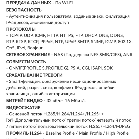
ПЕРЕДАЧА ДАННЫХ
- По Wi-Fi
БЕЗОПАСНОСТЬ
- Аутентификация пользователя, водяные знаки, фильтрация
IP-адресов, анонимный доступ
ПРОТОКОЛЫ
- TCP/IP, UDP, ICMP, HTTP, HTTPS, FTP, DHCP, DNS, DDNS,
RTP, RTSP, RTCP, PPPoE, NTP, UPnP, SMTP, SNMP, IGMP, 802.1X,
QoS, IPv6, Bonjour
СЕТЕВОЕ ХРАНЕНИЕ
- NAS (Поддержка NFS,SMB/CIFS), ANR
СОВМЕСТИМОСТЬ
- ONVIF(PROFILE S,PROFILE G), PSIA, CGI, ISAPI, SDK
СРАБАТЫВАНИЕ ТРЕВОГИ
- Smart-функции, обнаружение несанкционированных
действий, разрыв сети, конфликт IP-адресов, ошибки
хранилища , ошибка авторизации
БИТРЕЙТ ВИДЕО
- 32 кб/с– 16 Мбит/с
ВИДЕОСЖАТИЕ
- Основной поток H.265/H.264/H.264+/H.265++
[br]+Дополнительный поток/ третий поток/ четвертый поток
/ пятый поток/ пользовательский поток H.265/H.264/MJPEG
ПРОФИЛЬ H.264
- Baseline Profile / Main Profile / High Profile