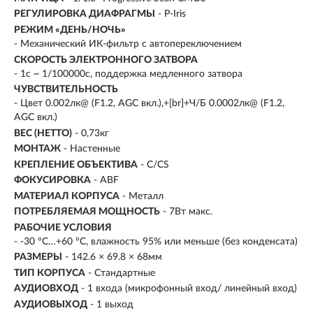
РЕГУЛИРОВКА ДИАФРАГМЫ
- P-Iris
РЕЖИМ «ДЕНЬ/НОЧЬ»
- Механический ИК-фильтр с автопереключением
СКОРОСТЬ ЭЛЕКТРОННОГО ЗАТВОРА
- 1с ~ 1/100000с, поддержка медленного затвора
ЧУВСТВИТЕЛЬНОСТЬ
- Цвет 0.002лк@ (F1.2, AGC вкл.),+[br]+Ч/Б 0.0002лк@ (F1.2,
AGC вкл.)
ВЕС (НЕТТО)
- 0,73кг
МОНТАЖ
- Настенные
КРЕПЛЕНИЕ ОБЪЕКТИВА
- C/CS
ФОКУСИРОВКА
- ABF
МАТЕРИАЛ КОРПУСА
- Металл
ПОТРЕБЛЯЕМАЯ МОЩНОСТЬ
- 7Вт макс.
РАБОЧИЕ УСЛОВИЯ
- -30 °C…+60 °C, влажность 95% или меньше (без конденсата)
РАЗМЕРЫ
- 142.6 × 69.8 × 68мм
ТИП КОРПУСА
- Стандартные
АУДИОВХОД
- 1 входа (микрофонный вход/ линейный вход)
АУДИОВЫХОД
- 1 выход