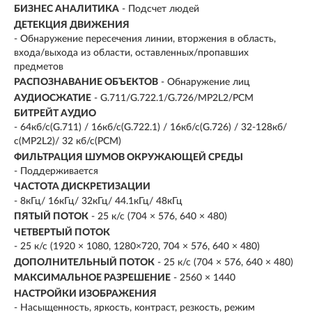
БИЗНЕС АНАЛИТИКА
- Подсчет людей
ДЕТЕКЦИЯ ДВИЖЕНИЯ
- Обнаружение пересечения линии, вторжения в область,
входа/выхода из области, оставленных/пропавших
предметов
РАСПОЗНАВАНИЕ ОБЪЕКТОВ
- Обнаружение лиц
АУДИОСЖАТИЕ
- G.711/G.722.1/G.726/MP2L2/PCM
БИТРЕЙТ АУДИО
- 64кб/с(G.711) / 16кб/с(G.722.1) / 16кб/с(G.726) / 32-128кб/
с(MP2L2)/ 32 кб/с(PCM)
ФИЛЬТРАЦИЯ ШУМОВ ОКРУЖАЮЩЕЙ СРЕДЫ
- Поддерживается
ЧАСТОТА ДИСКРЕТИЗАЦИИ
- 8кГц/ 16кГц/ 32кГц/ 44.1кГц/ 48кГц
ПЯТЫЙ ПОТОК
- 25 к/с (704 × 576, 640 × 480)
ЧЕТВЕРТЫЙ ПОТОК
- 25 к/с (1920 × 1080, 1280×720, 704 × 576, 640 × 480)
ДОПОЛНИТЕЛЬНЫЙ ПОТОК
- 25 к/с (704 × 576, 640 × 480)
МАКСИМАЛЬНОЕ РАЗРЕШЕНИЕ
- 2560 × 1440
НАСТРОЙКИ ИЗОБРАЖЕНИЯ
- Насыщенность, яркость, контраст, резкость, режим