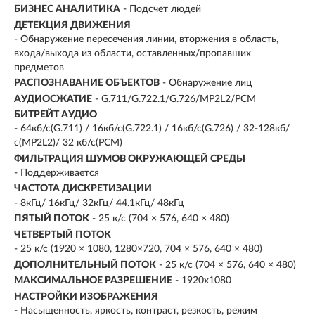
БИЗНЕС АНАЛИТИКА
- Подсчет людей
ДЕТЕКЦИЯ ДВИЖЕНИЯ
- Обнаружение пересечения линии, вторжения в область,
входа/выхода из области, оставленных/пропавших
предметов
РАСПОЗНАВАНИЕ ОБЪЕКТОВ
- Обнаружение лиц
АУДИОСЖАТИЕ
- G.711/G.722.1/G.726/MP2L2/PCM
БИТРЕЙТ АУДИО
- 64кб/с(G.711) / 16кб/с(G.722.1) / 16кб/с(G.726) / 32-128кб/
с(MP2L2)/ 32 кб/с(PCM)
ФИЛЬТРАЦИЯ ШУМОВ ОКРУЖАЮЩЕЙ СРЕДЫ
- Поддерживается
ЧАСТОТА ДИСКРЕТИЗАЦИИ
- 8кГц/ 16кГц/ 32кГц/ 44.1кГц/ 48кГц
ПЯТЫЙ ПОТОК
- 25 к/с (704 × 576, 640 × 480)
ЧЕТВЕРТЫЙ ПОТОК
- 25 к/с (1920 × 1080, 1280×720, 704 × 576, 640 × 480)
ДОПОЛНИТЕЛЬНЫЙ ПОТОК
- 25 к/с (704 × 576, 640 × 480)
МАКСИМАЛЬНОЕ РАЗРЕШЕНИЕ
- 1920х1080
НАСТРОЙКИ ИЗОБРАЖЕНИЯ
- Насыщенность, яркость, контраст, резкость, режим