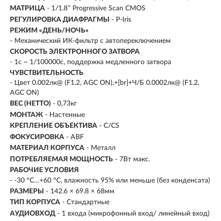
МАТРИЦА
- 1/1.8’’ Progressive Scan CMOS
РЕГУЛИРОВКА ДИАФРАГМЫ
- P-Iris
РЕЖИМ «ДЕНЬ/НОЧЬ»
- Механический ИК-фильтр с автопереключением
СКОРОСТЬ ЭЛЕКТРОННОГО ЗАТВОРА
- 1с ~ 1/100000с, поддержка медленного затвора
ЧУВСТВИТЕЛЬНОСТЬ
- Цвет 0.002лк@ (F1.2, AGC ON),+[br]+Ч/Б 0.0002лк@ (F1.2,
AGC ON)
ВЕС (НЕТТО)
- 0,73кг
МОНТАЖ
- Настенные
КРЕПЛЕНИЕ ОБЪЕКТИВА
- C/CS
ФОКУСИРОВКА
- ABF
МАТЕРИАЛ КОРПУСА
- Металл
ПОТРЕБЛЯЕМАЯ МОЩНОСТЬ
- 7Вт макс.
РАБОЧИЕ УСЛОВИЯ
- -30 °C…+60 °C, влажность 95% или меньше (без конденсата)
РАЗМЕРЫ
- 142.6 × 69.8 × 68мм
ТИП КОРПУСА
- Стандартные
АУДИОВХОД
- 1 входа (микрофонный вход/ линейный вход)