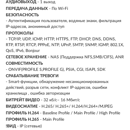
АУДИОВЫХОД
- 1 выход
ПЕРЕДАЧА ДАННЫХ
- По Wi-Fi
БЕЗОПАСНОСТЬ
- Аутентификация пользователя, водяные знаки, фильтрация
IP-адресов, анонимный доступ
ПРОТОКОЛЫ
- TCP/IP, UDP, ICMP, HTTP, HTTPS, FTP, DHCP, DNS, DDNS,
RTP, RTSP, RTCP, PPPoE, NTP, UPnP, SMTP, SNMP, IGMP, 802.1X,
QoS, IPv6, Bonjour
СЕТЕВОЕ ХРАНЕНИЕ
- NAS (Поддержка NFS,SMB/CIFS), ANR
СОВМЕСТИМОСТЬ
- ONVIF(PROFILE S,PROFILE G), PSIA, CGI, ISAPI, SDK
СРАБАТЫВАНИЕ ТРЕВОГИ
- Smart-функции, обнаружение несанкционированных
действий, разрыв сети, конфликт IP-адресов, ошибки
хранилища , ошибка авторизации
БИТРЕЙТ ВИДЕО
- 32 кб/с– 16 Мбит/с
ВИДЕОСЖАТИЕ
- H.265/ H.265+/ H.264/H.264+/MJPEG
ПРОФИЛЬ H.264
- Baseline Profile / Main Profile / High Profile
ПРОФИЛЬ H.265
- Main Profile
!ВИД
- IP (сетевые)