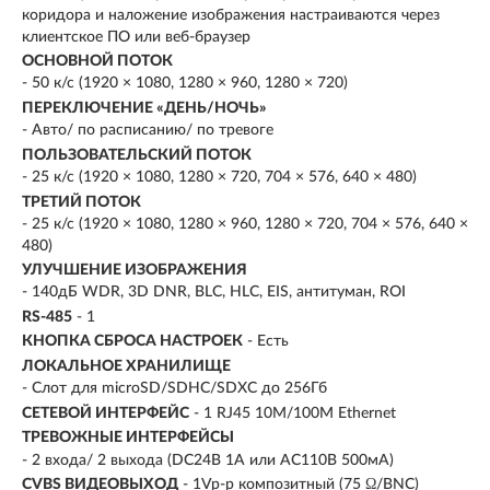
коридора и наложение изображения настраиваются через
клиентское ПО или веб-браузер
ОСНОВНОЙ ПОТОК
- 50 к/с (1920 × 1080, 1280 × 960, 1280 × 720)
ПЕРЕКЛЮЧЕНИЕ «ДЕНЬ/НОЧЬ»
- Авто/ по расписанию/ по тревоге
ПОЛЬЗОВАТЕЛЬСКИЙ ПОТОК
- 25 к/с (1920 × 1080, 1280 × 720, 704 × 576, 640 × 480)
ТРЕТИЙ ПОТОК
- 25 к/с (1920 × 1080, 1280 × 960, 1280 × 720, 704 × 576, 640 ×
480)
УЛУЧШЕНИЕ ИЗОБРАЖЕНИЯ
- 140дБ WDR, 3D DNR, BLC, HLC, EIS, антитуман, ROI
RS-485
- 1
КНОПКА СБРОСА НАСТРОЕК
- Есть
ЛОКАЛЬНОЕ ХРАНИЛИЩЕ
- Слот для microSD/SDHC/SDXC до 256Гб
СЕТЕВОЙ ИНТЕРФЕЙС
- 1 RJ45 10M/100M Ethernet
ТРЕВОЖНЫЕ ИНТЕРФЕЙСЫ
- 2 входа/ 2 выхода (DC24В 1A или AC110В 500мA)
CVBS ВИДЕОВЫХОД
- 1Vp-p композитный (75 Ω/BNC)