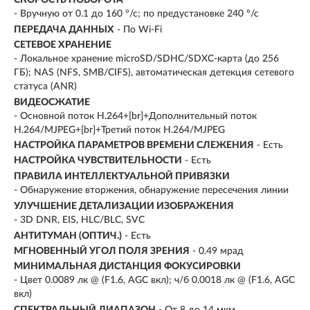
- Вручную от 0.1 до 160 °/с; по предустановке 240 °/с
ПЕРЕДАЧА ДАННЫХ
- По Wi-Fi
СЕТЕВОЕ ХРАНЕНИЕ
- Локальное хранение microSD/SDHC/SDXC-карта (до 256
ГБ); NAS (NFS, SMB/CIFS), автоматическая детекция сетевого
статуса (ANR)
ВИДЕОСЖАТИЕ
- Основной поток H.264+[br]+Дополнительный поток
H.264/MJPEG+[br]+Третий поток H.264/MJPEG
НАСТРОЙКА ПАРАМЕТРОВ ВРЕМЕНИ СЛЕЖЕНИЯ
- Есть
НАСТРОЙКА ЧУВСТВИТЕЛЬНОСТИ
- Есть
ПРАВИЛА ИНТЕЛЛЕКТУАЛЬНОЙ ПРИВЯЗКИ
- Обнаружение вторжения, обнаружение пересечения линии
УЛУЧШЕНИЕ ДЕТАЛИЗАЦИИ ИЗОБРАЖЕНИЯ
- 3D DNR, EIS, HLC/BLC, SVC
АНТИТУМАН (ОПТИЧ.)
- Есть
МГНОВЕННЫЙ УГОЛ ПОЛЯ ЗРЕНИЯ
- 0.49 мрад
МИНИМАЛЬНАЯ ДИСТАНЦИЯ ФОКУСИРОВКИ
- Цвет 0.0089 лк @ (F1.6, AGC вкл); ч/б 0.0018 лк @ (F1.6, AGC
вкл)
СПЕКТРАЛЬНЫЙ ДИАПАЗОН
- От 8 до 14 мкм