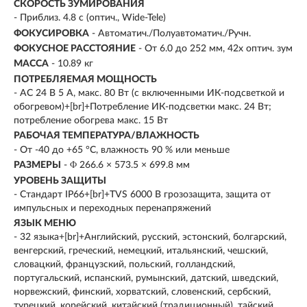
СКОРОСТЬ ЗУМИРОВАНИЯ
- Приблиз. 4.8 с (оптич., Wide-Tele)
ФОКУСИРОВКА
- Автоматич./Полуавтоматич./Ручн.
ФОКУСНОЕ РАССТОЯНИЕ
- От 6.0 до 252 мм, 42х оптич. зум
МАССА
- 10.89 кг
ПОТРЕБЛЯЕМАЯ МОЩНОСТЬ
- AC 24 В 5 А, макс. 80 Вт (с включенными ИК-подсветкой и
обогревом)+[br]+Потребление ИК-подсветки макс. 24 Вт;
потребление обогрева макс. 15 Вт
РАБОЧАЯ ТЕМПЕРАТУРА/ВЛАЖНОСТЬ
- От -40 до +65 °C, влажность 90 % или меньше
РАЗМЕРЫ
- Φ 266.6 × 573.5 × 699.8 мм
УРОВЕНЬ ЗАЩИТЫ
- Стандарт IP66+[br]+TVS 6000 В грозозащита, защита от
импульсных и переходных перенапряжений
ЯЗЫК МЕНЮ
- 32 языка+[br]+Английский, русский, эстонский, болгарский,
венгерский, греческий, немецкий, итальянский, чешский,
словацкий, французский, польский, голландский,
португальский, испанский, румынский, датский, шведский,
норвежский, финский, хорватский, словенский, сербский,
турецкий, корейский, китайский (традиционный), тайский,