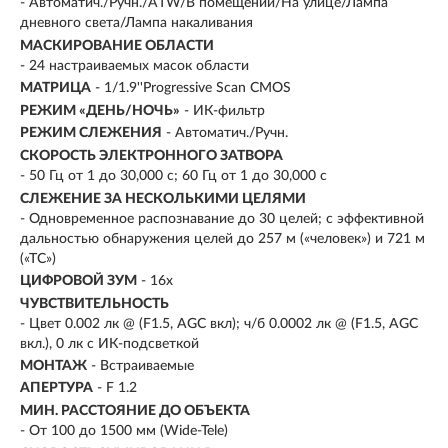
- Автоматич./Ручн./ATW/В помещении/На улице/Лампа
дневного света/Лампа накаливания
МАСКИРОВАНИЕ ОБЛАСТИ
- 24 настраиваемых масок области
МАТРИЦА
- 1/1.9''Progressive Scan CMOS
РЕЖИМ «ДЕНЬ/НОЧЬ»
- ИК-фильтр
РЕЖИМ СЛЕЖЕНИЯ
- Автоматич./Ручн.
СКОРОСТЬ ЭЛЕКТРОННОГО ЗАТВОРА
- 50 Гц от 1 до 30,000 с; 60 Гц от 1 до 30,000 с
СЛЕЖЕНИЕ ЗА НЕСКОЛЬКИМИ ЦЕЛЯМИ
- Одновременное распознавание до 30 целей; с эффективной
дальностью обнаружения целей до 257 м («человек») и 721 м
(«ТС»)
ЦИФРОВОЙ ЗУМ
- 16х
ЧУВСТВИТЕЛЬНОСТЬ
- Цвет 0.002 лк @ (F1.5, AGC вкл); ч/б 0.0002 лк @ (F1.5, AGC
вкл.), 0 лк с ИК-подсветкой
МОНТАЖ
- Встраиваемые
АПЕРТУРА
- F 1.2
МИН. РАССТОЯНИЕ ДО ОБЪЕКТА
- От 100 до 1500 мм (Wide-Tele)