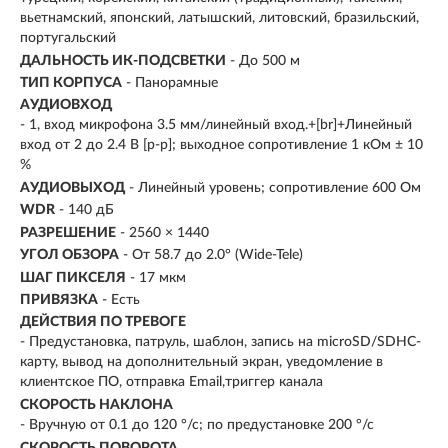
вьетнамский, японский, латышский, литовский, бразильский,
португальский
ДАЛЬНОСТЬ ИК-ПОДСВЕТКИ
- До 500 м
ТИП КОРПУСА
- Панорамные
АУДИОВХОД
- 1, вход микрофона 3.5 мм/линейный вход.+[br]+Линейный
вход от 2 до 2.4 В [p-p]; выходное сопротивление 1 кОм ± 10
%
АУДИОВЫХОД
- Линейный уровень; сопротивление 600 Ом
WDR
- 140 дБ
РАЗРЕШЕНИЕ
- 2560 × 1440
УГОЛ ОБЗОРА
- От 58.7 до 2.0° (Wide-Tele)
ШАГ ПИКСЕЛЯ
- 17 мкм
ПРИВЯЗКА
- Есть
ДЕЙСТВИЯ ПО ТРЕВОГЕ
- Предустановка, патруль, шаблон, запись на microSD/SDHC-
карту, вывод на дополнительный экран, уведомление в
клиентское ПО, отправка Email,триггер канала
СКОРОСТЬ НАКЛОНА
- Вручную от 0.1 до 120 °/с; по предустановке 200 °/с
СКОРОСТЬ ПОВОРОТА