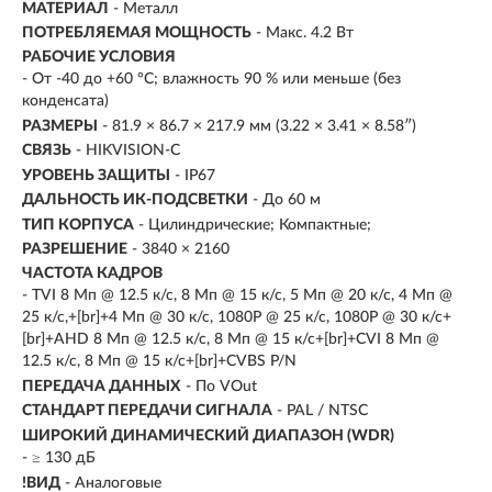
МАТЕРИАЛ
- Металл
ПОТРЕБЛЯЕМАЯ МОЩНОСТЬ
- Макс. 4.2 Вт
РАБОЧИЕ УСЛОВИЯ
- От -40 до +60 °C; влажность 90 % или меньше (без
конденсата)
РАЗМЕРЫ
- 81.9 × 86.7 × 217.9 мм (3.22 × 3.41 × 8.58″)
СВЯЗЬ
- HIKVISION-C
УРОВЕНЬ ЗАЩИТЫ
- IP67
ДАЛЬНОСТЬ ИК-ПОДСВЕТКИ
- До 60 м
ТИП КОРПУСА
- Цилиндрические; Компактные;
РАЗРЕШЕНИЕ
- 3840 × 2160
ЧАСТОТА КАДРОВ
- TVI 8 Мп @ 12.5 к/с, 8 Мп @ 15 к/с, 5 Мп @ 20 к/с, 4 Мп @
25 к/с,+[br]+4 Мп @ 30 к/с, 1080P @ 25 к/с, 1080P @ 30 к/с+
[br]+AHD 8 Мп @ 12.5 к/с, 8 Мп @ 15 к/с+[br]+CVI 8 Мп @
12.5 к/с, 8 Мп @ 15 к/с+[br]+CVBS P/N
ПЕРЕДАЧА ДАННЫХ
- По VOut
СТАНДАРТ ПЕРЕДАЧИ СИГНАЛА
- PAL / NTSC
ШИРОКИЙ ДИНАМИЧЕСКИЙ ДИАПАЗОН (WDR)
- ≥ 130 дБ
!ВИД
- Аналоговые