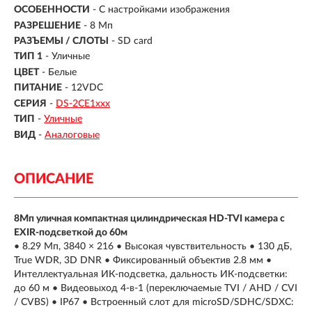
ОСОБЕННОСТИ
- С настройками изображения
РАЗРЕШЕНИЕ
- 8 Мп
РАЗЪЕМЫ / СЛОТЫ
- SD card
ТИП 1
- Уличные
ЦВЕТ
- Белые
ПИТАНИЕ
- 12VDC
СЕРИЯ
-
DS-2CE1ххх
ТИП
-
Уличные
ВИД
-
Аналоговые
ОПИСАНИЕ
8Мп уличная компактная цилиндрическая HD-TVI камера с
EXIR-подсветкой до 60м
• 8.29 Мп, 3840 × 216 • Высокая чувствительность • 130 дБ,
True WDR, 3D DNR • Фиксированный объектив 2.8 мм •
Интеллектуальная ИК-подсветка, дальность ИК-подсветки:
до 60 м • Видеовыход 4-в-1 (переключаемые TVI / AHD / CVI
/ CVBS) • IP67 • Встроенный слот для microSD/SDHC/SDXC: