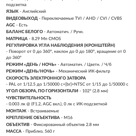
подсветка
ЯЗЫК
- Английский
ВИДЕОВЫХОД
- Переключаемые TVI / AHD / CVI / CVBS
AGC
- Есть
БАЛАНС БЕЛОГО
- Автоматич. / Ручн.
МАТРИЦА
- 8.29 Мп CMOS
РЕГУЛИРОВКА УГЛА НАБЛЮДЕНИЯ (КРОНШТЕЙН)
- Поворот от 0 до 360°, наклон до 0 до 180°, вращение от 0
до 360°
РЕЖИМ «ДЕНЬ / НОЧЬ»
- Автоматич. / Цветн. / Ч/б
РЕЖИМ «ДЕНЬ/НОЧЬ»
- Механический ИК-фильтр
СКОРОСТЬ ЭЛЕКТРОННОГО ЗАТВОРА
- PAL от 1/12.5 до 1/50000 с+[br]+NTSC от 1/15 до 1/50000 с
УГОЛ ОБЗОРА, ПО ГОРИЗОНТАЛИ
- 102° (2.8 мм)
ЧУВСТВИТЕЛЬНОСТЬ
- 0.003 лк @ (F1.2, AGC вкл.), 0 лк с ИК-подсветкой
МОНТАЖ
- Встраиваемые
КРЕПЛЕНИЕ ОБЪЕКТИВА
- M16
ОБЪЕКТИВ
- Фиксированный объектив 2.8 мм
МАССА
- Приблиз. 560 г