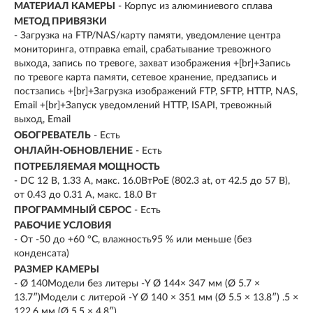
МАТЕРИАЛ КАМЕРЫ
- Корпус из алюминиевого сплава
МЕТОД ПРИВЯЗКИ
- Загрузка на FTP/NAS/карту памяти, уведомление центра
мониторинга, отправка email, срабатывание тревожного
выхода, запись по тревоге, захват изображения +[br]+Запись
по тревоге карта памяти, сетевое хранение, предзапись и
постзапись +[br]+Загрузка изображений FTP, SFTP, HTTP, NAS,
Email +[br]+Запуск уведомлений HTTP, ISAPI, тревожный
выход, Email
ОБОГРЕВАТЕЛЬ
- Есть
ОНЛАЙН-ОБНОВЛЕНИЕ
- Есть
ПОТРЕБЛЯЕМАЯ МОЩНОСТЬ
- DC 12 В, 1.33 А, макс. 16.0ВтPoE (802.3 at, от 42.5 до 57 В),
от 0.43 до 0.31 А, макс. 18.0 Вт
ПРОГРАММНЫЙ СБРОС
- Есть
РАБОЧИЕ УСЛОВИЯ
- От -50 до +60 °C, влажность95 % или меньше (без
конденсата)
РАЗМЕР КАМЕРЫ
- Ø 140Модели без литеры -Y Ø 144× 347 мм (Ø 5.7 ×
13.7″)Модели с литерой -Y Ø 140 × 351 мм (Ø 5.5 × 13.8″) .5 ×
122.6 мм (Ø 5.5 × 4.8″)