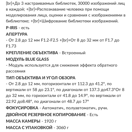
[br]+До 3 настраиваемых библиотек, 30000 изображений лиц
в каждой; +[br]+Распознавание человека при помощи
моделирования лица, оценки и сравнения с изображениями в
библиотеке; +[br]+Шифрование библиотеки изображений.
P-IRIS
- есть
АПЕРТУРА
- От 2.8 до 12 мм F1.2-F2.5 +[br]+От 8 до 32 мм от F1.7 до
F1.73
КРЕПЛЕНИЕ ОБЪЕКТИВА
- Встроенный
МОДУЛЬ BLUE GLASS
- Модуль используется для снижения эффекта обратного
рассеяния
ТИП ОБЪЕКТИВА И УГОЛ ОБЗОРА
- От 2.8 до 12 мм, погоризонтали от 112.3 до 41.2°, по
вертикали от 58 до 23.1°, по диагонали от 137.3 до47.3°От 8
до 32 мм, по горизонтали от 41.8 до 14.9°, по вертикали от
22.92 до8.48°, по диагонали от 48.7 до 17°
ФОКУСИРОВКА
- Автоматич., полуавтоматич., ручн.
ДВОЙНОЕ РЕЗЕРВНОЕ КОПИРОВАНИЕ
- Есть
МАССА КАМЕРЫ
- 1920 г
МАССА С УПАКОВКОЙ
- 3060 г