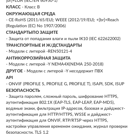
[br]+LOA (IEC/EN 60950-1)
КЛАСС
- Класс B
ОКРУЖАЮЩАЯ СРЕДА
- CE-RoHS (2011/65/EU); WEEE (2012/19/EU); +[br]+Reach
(Regulation (EC) No 1907/2006)
СТАНДАРТЫПО ЗАЩИТЕ
- Защита от попадания влаги и пыли IK10 (IEC 622622002)
ТРАНСПОРТНЫЕ И Ж/ДСТАНДАРТЫ
- Модели с литерой -REN50121-4
АНТИКОРРОЗИЙНАЯ ЗАЩИТА
- Модели с литерой -Y NEMA4X(NEMA 250-2018)
ДРУГОЕ
- Модели с литерой -Y несодержит ПВХ
API
- ONVIF (PROFILE S, PROFILE G, PROFILE T), ISAPI, SDK, ISUP
БЕЗОПАСНОСТЬ
- Защита паролем, сложный пароль, шифрование HTTPS,
аутентификация 802.1X (EAP-TLS, EAP-LEAP, EAP-MD5),
водяные знаки, фильтрация IP-адресов, базовая и дайджест-
аутентификация для HTTP/HTTPS, WSSE и дайджест-
аутентификация для ONVIF, RTP/RTSP через HTTPS,
настройки управления временем ожидания, журнал проверки
безопасности, TLS 1.2