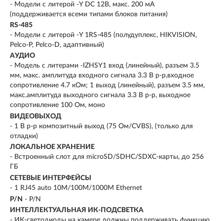
- Модели с литерой -Y DC 12В, макс. 200 мA
(поддерживается всеми типами блоков питания)
RS-485
- Модели с литерой -Y 1RS-485 (полудуплекс, HIKVISION,
Pelco-P, Pelco-D, адаптивный)
АУДИО
- Модель с литерами -IZHSY1 вход (линейный), разъем 3.5
мм, макс. амплитуда входного сигнала 3.3 В p-p,входное
сопротивление 4.7 кОм; 1 выход (линейный), разъем 3.5 мм,
макс.амплитуда выходного сигнала 3.3 В p-p, выходное
сопротивление 100 Ом, моно
ВИДЕОВЫХОД
- 1 В p-p композитный выход (75 Ом/CVBS), (только для
отладки)
ЛОКАЛЬНОЕ ХРАНЕНИЕ
- Встроенный слот для microSD/SDHC/SDXC-карты, до 256
ГБ
СЕТЕВЫЕ ИНТЕРФЕЙСЫ
- 1 RJ45 auto 10M/100M/1000M Ethernet
P/N
- P/N
ИНТЕЛЛЕКТУАЛЬНАЯ ИК-ПОДСВЕТКА
- ИК-светодиоды на камере должны поддерживать функцию