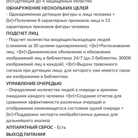
[br]+Детекция до 4 защищенных областей
ОБНАРУЖЕНИЕ НЕСКОЛЬКИХ ЦЕЛЕЙ
- Одновременная детекция фигуры и лица человека +
[br]+Получение 8 характерных признаков лица и 13
характерных признаков фигуры человека
ПОДСЧЕТ ЛИЦ
- Подсчет количества входящих/выходящих людей
(слежение за 30 целями одновременно); +[br]+Распознавание
лиц; +[br]+Динамическое обновление и обновление
изображений лиц в библиотеках 24/7 (до 3 библиотек, 30000
изображений лиц в каждой); +[br]+Выдача тревожного
сигнала при детекции лица, для которого уже имеется такое
же изображение в библиотеке.
УПРАВЛЕНИЕ ОЧЕРЕДЬЮ
- Определение количества людей в очереди и времени
ожидания каждого человека +[br]+Создание отчетов для
сравнения эффективности различных очередей и
отображения изменяющегося состояния одной очереди +
[br]+Поддержка экспорта необработанных данных для
дальнейшего анализа
АППАРАТНЫЙ СБРОС
- Есть
ВЫХОД ПИТАНИЯ