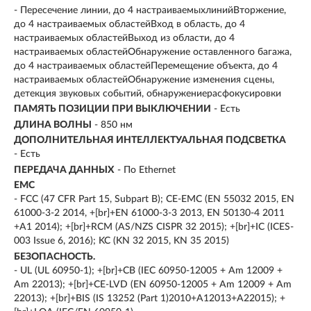
- Пересечение линии, до 4 настраиваемыхлинийВторжение,
до 4 настраиваемых областейВход в область, до 4
настраиваемых областейВыход из области, до 4
настраиваемых областейОбнаружение оставленного багажа,
до 4 настраиваемых областейПеремещение объекта, до 4
настраиваемых областейОбнаружение изменения сцены,
детекция звуковых событий, обнаружениерасфокусировки
ПАМЯТЬ ПОЗИЦИИ ПРИ ВЫКЛЮЧЕНИИ
- Есть
ДЛИНА ВОЛНЫ
- 850 нм
ДОПОЛНИТЕЛЬНАЯ ИНТЕЛЛЕКТУАЛЬНАЯ ПОДСВЕТКА
- Есть
ПЕРЕДАЧА ДАННЫХ
- По Ethernet
EMC
- FCC (47 CFR Part 15, Subpart B); CE-EMC (EN 55032 2015, EN
61000-3-2 2014, +[br]+EN 61000-3-3 2013, EN 50130-4 2011
+A1 2014); +[br]+RCM (AS/NZS CISPR 32 2015); +[br]+IC (ICES-
003 Issue 6, 2016); KC (KN 32 2015, KN 35 2015)
БЕЗОПАСНОСТЬ.
- UL (UL 60950-1); +[br]+CB (IEC 60950-12005 + Am 12009 +
Am 22013); +[br]+CE-LVD (EN 60950-12005 + Am 12009 + Am
22013); +[br]+BIS (IS 13252 (Part 1)2010+A12013+A22015); +