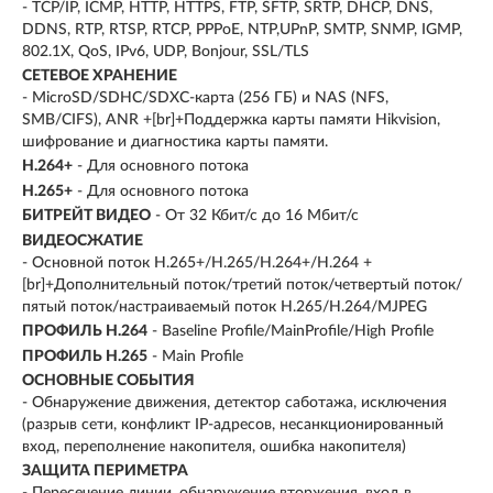
- TCP/IP, ICMP, HTTP, HTTPS, FTP, SFTP, SRTP, DHCP, DNS,
DDNS, RTP, RTSP, RTCP, PPPoE, NTP,UPnP, SMTP, SNMP, IGMP,
802.1X, QoS, IPv6, UDP, Bonjour, SSL/TLS
СЕТЕВОЕ ХРАНЕНИЕ
- MicroSD/SDHC/SDXC-карта (256 ГБ) и NAS (NFS,
SMB/CIFS), ANR +[br]+Поддержка карты памяти Hikvision,
шифрование и диагностика карты памяти.
H.264+
- Для основного потока
H.265+
- Для основного потока
БИТРЕЙТ ВИДЕО
- От 32 Кбит/с до 16 Мбит/с
ВИДЕОСЖАТИЕ
- Основной поток H.265+/H.265/H.264+/H.264 +
[br]+Дополнительный поток/третий поток/четвертый поток/
пятый поток/настраиваемый поток H.265/H.264/MJPEG
ПРОФИЛЬ H.264
- Baseline Profile/MainProfile/High Profile
ПРОФИЛЬ H.265
- Main Profile
ОСНОВНЫЕ СОБЫТИЯ
- Обнаружение движения, детектор саботажа, исключения
(разрыв сети, конфликт IP-адресов, несанкционированный
вход, переполнение накопителя, ошибка накопителя)
ЗАЩИТА ПЕРИМЕТРА