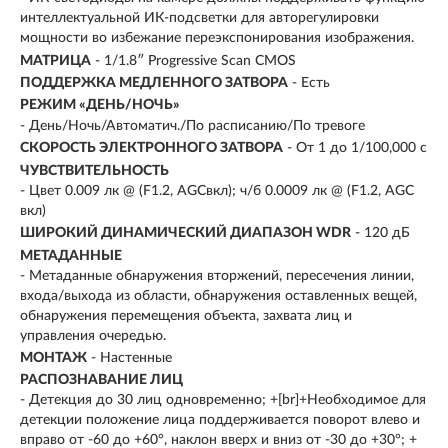
интеллектуальной ИК-подсветки для авторегулировки
мощности во избежание переэкспонирования изображения.
МАТРИЦА
- 1/1.8″ Progressive Scan CMOS
ПОДДЕРЖКА МЕДЛЕННОГО ЗАТВОРА
- Есть
РЕЖИМ «ДЕНЬ/НОЧЬ»
- День/Ночь/Автоматич./По расписанию/По тревоге
СКОРОСТЬ ЭЛЕКТРОННОГО ЗАТВОРА
- От 1 до 1/100,000 с
ЧУВСТВИТЕЛЬНОСТЬ
- Цвет 0.009 лк @ (F1.2, AGCвкл); ч/б 0.0009 лк @ (F1.2, AGC
вкл)
ШИРОКИЙ ДИНАМИЧЕСКИЙ ДИАПАЗОН WDR
- 120 дБ
МЕТАДАННЫЕ
- Метаданные обнаружения вторжений, пересечения линии,
входа/выхода из области, обнаружения оставленных вещей,
обнаружения перемещения объекта, захвата лиц и
управления очередью.
МОНТАЖ
- Настенные
РАСПОЗНАВАНИЕ ЛИЦ
- Детекция до 30 лиц одновременно; +[br]+Необходимое для
детекции положение лица поддерживается поворот влево и
вправо от -60 до +60°, наклон вверх и вниз от -30 до +30°; +