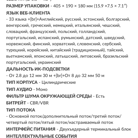
РАЗМЕР УПАКОВКИ
- 405 × 190 × 180 мм (15.9 ×7.5 × 7.1″)
ЯЗЫК ВЕБ-КЛИЕНТА
- 33 языка +[br]+Английский, русский, эстонский, болгарский,
венгерский, греческий, немецкий, итальянский, чешский,
словацкий, французский, польский, голландский,
португальский, испанский, румынский, датский, шведский,
норвежский, финский, хорватский, словенский, сербский,
турецкий, корейский, китайский (традиционный), тайский,
вьетнамский, японский, латышский, литовский, бразильский
португальский, украинский
ДАЛЬНОСТЬ ИК-ПОДСВЕТКИ
- От 2.8 до 12 мм 30 м +[br]+От 8 до 32 мм 50 м
ТИП КОРПУСА
- Цилиндрические
ТИП АУДИО
- Моно
ФИЛЬТР ШУМА ОКРУЖАЮЩЕЙ СРЕДЫ
- Есть
БИТРЕЙТ
- CBR/VBR
ТИП ПОТОКА
- Основной поток/дополнительный поток/третий поток/
четвертый поток/пятый поток/настраиваемый поток
ИНТЕРФЕЙС ПИТАНИЯ
- Двухъядерный терминальный блок
ИНТЕЛЛЕКТУАЛЬНЫЕ СОБЫТИЯ