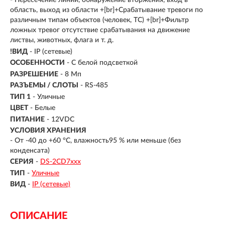
- Пересечение линии, обнаружение вторжения, вход в
область, выход из области +[br]+Срабатывание тревоги по
различным типам объектов (человек, ТС) +[br]+Фильтр
ложных тревог отсутствие срабатывания на движение
листвы, животных, флага и т. д.
!ВИД
- IP (сетевые)
ОСОБЕННОСТИ
- С белой подсветкой
РАЗРЕШЕНИЕ
- 8 Мп
РАЗЪЕМЫ / СЛОТЫ
- RS-485
ТИП 1
- Уличные
ЦВЕТ
- Белые
ПИТАНИЕ
- 12VDC
УСЛОВИЯ ХРАНЕНИЯ
- От -40 до +60 °C, влажность95 % или меньше (без
конденсата)
СЕРИЯ
-
DS-2CD7ххх
ТИП
-
Уличные
ВИД
-
IP (сетевые)
ОПИСАНИЕ