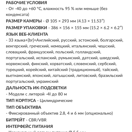
РАБОЧИЕ УСЛОВИЯ
- От -40 до +60 °C, влажность 95 % или меньше (без
конденсата)
РАЗМЕР КАМЕРЫ
- Ø 105 × 293 мм (4.13 × 11.53″)
РАЗМЕР УПАКОВКИ
- 386 × 156 × 155 мм (15.2 × 6.2 × 6.2″)
ЯЗЫК ВЕБ-КЛИЕНТА
- 33 языка+[br]+Английский, русский, эстонский, болгарский,
венгерский, греческий, немецкий, итальянский, чешский,
словацкий, французский, польский, голландский,
португальский, испанский, румынский, датский, шведский,
норвежский, финский, хорватский, словенский, сербский,
турецкий, корейский, китайский (традиционный), тайский,
вьетнамский, японский, латышский, литовский, бразильский
португальский, украинский
ДАЛЬНОСТЬ ИК-ПОДСВЕТКИ
- Модели с литерой -4I до 80 м
ТИП КОРПУСА
- Цилиндрические
ТИП ОБЪЕКТИВА
- Фиксированный объектив 2.8, 4 и 6 мм (опционально)
БИТРЕЙТ
- CBR/VBR
ИНТЕРФЕЙС ПИТАНИЯ