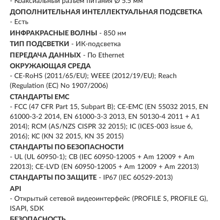
- Коаксиальный разъем питания Ø 5.5 мм
ДОПОЛНИТЕЛЬНАЯ ИНТЕЛЛЕКТУАЛЬНАЯ ПОДСВЕТКА
- Есть
ИНФРАКРАСНЫЕ ВОЛНЫ
- 850 нм
ТИП ПОДСВЕТКИ
- ИК-подсветка
ПЕРЕДАЧА ДАННЫХ
- По Ethernet
ОКРУЖАЮЩАЯ СРЕДА
- CE-RoHS (2011/65/EU); WEEE (2012/19/EU); Reach
(Regulation (EC) No 1907/2006)
СТАНДАРТЫ EMC
- FCC (47 CFR Part 15, Subpart B); CE-EMC (EN 55032 2015, EN
61000-3-2 2014, EN 61000-3-3 2013, EN 50130-4 2011 + A1
2014); RCM (AS/NZS CISPR 32 2015); IC (ICES-003 issue 6,
2016); KC (KN 32 2015, KN 35 2015)
СТАНДАРТЫ ПО БЕЗОПАСНОСТИ
- UL (UL 60950-1); CB (IEC 60950-12005 + Am 12009 + Am
22013); CE-LVD (EN 60950-12005 + Am 12009 + Am 22013)
СТАНДАРТЫ ПО ЗАЩИТЕ
- IP67 (IEC 60529-2013)
API
- Открытый сетевой видеоинтерфейс (PROFILE S, PROFILE G),
ISAPI, SDK
БЕЗОПАСНОСТЬ