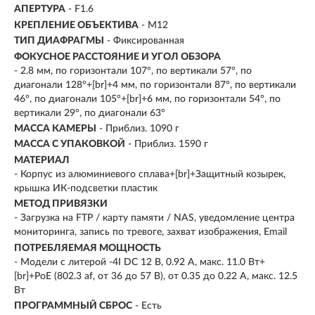
АПЕРТУРА
- F1.6
КРЕПЛЕНИЕ ОБЪЕКТИВА
- M12
ТИП ДИАФРАГМЫ
- Фиксированная
ФОКУСНОЕ РАССТОЯНИЕ И УГОЛ ОБЗОРА
- 2.8 мм, по горизонтали 107°, по вертикали 57°, по
диагонали 128°+[br]+4 мм, по горизонтали 87°, по вертикали
46°, по диагонали 105°+[br]+6 мм, по горизонтали 54°, по
вертикали 29°, по диагонали 63°
МАССА КАМЕРЫ
- Приблиз. 1090 г
МАССА С УПАКОВКОЙ
- Приблиз. 1590 г
МАТЕРИАЛ
- Корпус из алюминиевого сплава+[br]+Защитный козырек,
крышка ИК-подсветки пластик
МЕТОД ПРИВЯЗКИ
- Загрузка на FTP / карту памяти / NAS, уведомление центра
мониторинга, запись по тревоге, захват изображения, Email
ПОТРЕБЛЯЕМАЯ МОЩНОСТЬ
- Модели с литерой -4I DC 12 В, 0.92 А, макс. 11.0 Вт+
[br]+PoE (802.3 af, от 36 до 57 В), от 0.35 до 0.22 A, макс. 12.5
Вт
ПРОГРАММНЫЙ СБРОС
- Есть