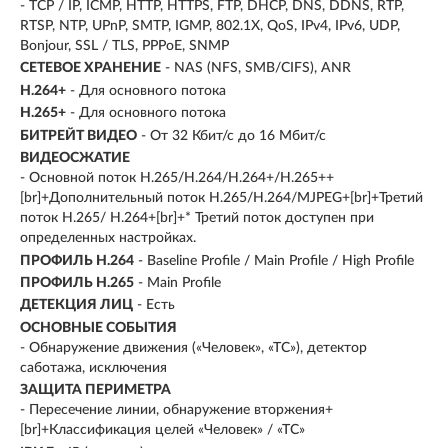
- TCP / IP, ICMP, HTTP, HTTPS, FTP, DHCP, DNS, DDNS, RTP,
RTSP, NTP, UPnP, SMTP, IGMP, 802.1X, QoS, IPv4, IPv6, UDP,
Bonjour, SSL / TLS, PPPoE, SNMP
СЕТЕВОЕ ХРАНЕНИЕ
- NAS (NFS, SMB/CIFS), ANR
H.264+
- Для основного потока
H.265+
- Для основного потока
БИТРЕЙТ ВИДЕО
- От 32 Кбит/с до 16 Мбит/с
ВИДЕОСЖАТИЕ
- Основной поток H.265/H.264/H.264+/H.265++
[br]+Дополнительный поток H.265/H.264/MJPEG+[br]+Третий
поток H.265/ H.264+[br]+* Третий поток доступен при
определенных настройках.
ПРОФИЛЬ H.264
- Baseline Profile / Main Profile / High Profile
ПРОФИЛЬ H.265
- Main Profile
ДЕТЕКЦИЯ ЛИЦ
- Есть
ОСНОВНЫЕ СОБЫТИЯ
- Обнаружение движения («Человек», «ТС»), детектор
саботажа, исключения
ЗАЩИТА ПЕРИМЕТРА
- Пересечение линии, обнаружение вторжения+
[br]+Классификация целей «Человек» / «ТС»