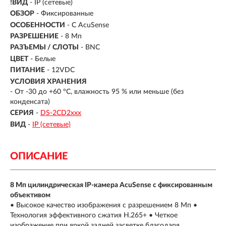
!ВИД
- IP (сетевые)
ОБЗОР
- Фиксированные
ОСОБЕННОСТИ
- C AcuSense
РАЗРЕШЕНИЕ
- 8 Мп
РАЗЪЕМЫ / СЛОТЫ
- BNC
ЦВЕТ
- Белые
ПИТАНИЕ
- 12VDC
УСЛОВИЯ ХРАНЕНИЯ
- От -30 до +60 °C, влажность 95 % или меньше (без
конденсата)
СЕРИЯ
-
DS-2CD2xxx
ВИД
-
IP (сетевые)
ОПИСАНИЕ
8 Мп цилиндрическая IP-камера AcuSense с фиксированным
объективом
• Высокое качество изображения с разрешением 8 Мп •
Технология эффективного сжатия H.265+ • Четкое
изображение при яркой задней засветке благодаря