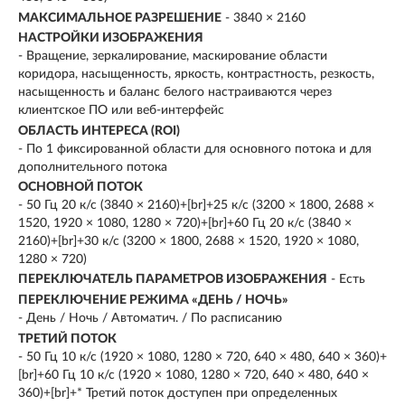
МАКСИМАЛЬНОЕ РАЗРЕШЕНИЕ
- 3840 × 2160
НАСТРОЙКИ ИЗОБРАЖЕНИЯ
- Вращение, зеркалирование, маскирование области
коридора, насыщенность, яркость, контрастность, резкость,
насыщенность и баланс белого настраиваются через
клиентское ПО или веб-интерфейс
ОБЛАСТЬ ИНТЕРЕСА (ROI)
- По 1 фиксированной области для основного потока и для
дополнительного потока
ОСНОВНОЙ ПОТОК
- 50 Гц 20 к/с (3840 × 2160)+[br]+25 к/с (3200 × 1800, 2688 ×
1520, 1920 × 1080, 1280 × 720)+[br]+60 Гц 20 к/с (3840 ×
2160)+[br]+30 к/с (3200 × 1800, 2688 × 1520, 1920 × 1080,
1280 × 720)
ПЕРЕКЛЮЧАТЕЛЬ ПАРАМЕТРОВ ИЗОБРАЖЕНИЯ
- Есть
ПЕРЕКЛЮЧЕНИЕ РЕЖИМА «ДЕНЬ / НОЧЬ»
- День / Ночь / Автоматич. / По расписанию
ТРЕТИЙ ПОТОК
- 50 Гц 10 к/с (1920 × 1080, 1280 × 720, 640 × 480, 640 × 360)+
[br]+60 Гц 10 к/с (1920 × 1080, 1280 × 720, 640 × 480, 640 ×
360)+[br]+* Третий поток доступен при определенных