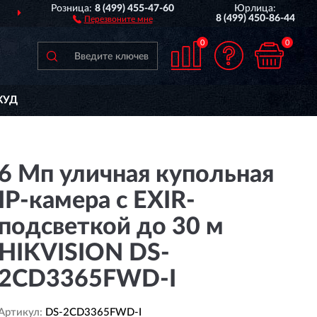
Розница:
8 (499) 455-47-60
Юрлица:
ПОЛНЫЙ
АССОРТИМЕ
8 (499) 450-86-44
Перезвоните мне
0
0
КУД
6 Мп уличная купольная
IP-камера с EXIR-
подсветкой до 30 м
HIKVISION DS-
2CD3365FWD-I
Артикул:
DS-2CD3365FWD-I