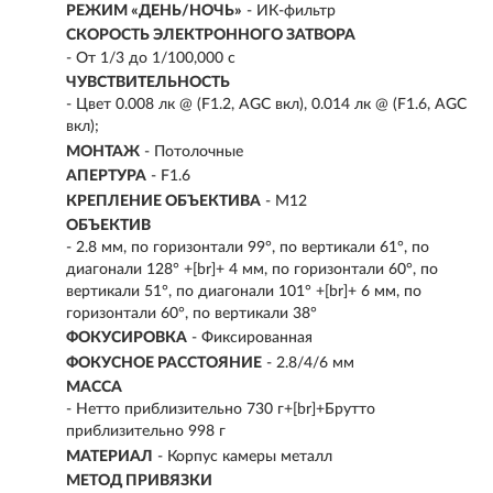
РЕЖИМ «ДЕНЬ/НОЧЬ»
- ИК-фильтр
СКОРОСТЬ ЭЛЕКТРОННОГО ЗАТВОРА
- От 1/3 до 1/100,000 с
ЧУВСТВИТЕЛЬНОСТЬ
- Цвет 0.008 лк @ (F1.2, AGC вкл), 0.014 лк @ (F1.6, AGC
вкл);
МОНТАЖ
- Потолочные
АПЕРТУРА
- F1.6
КРЕПЛЕНИЕ ОБЪЕКТИВА
- M12
ОБЪЕКТИВ
- 2.8 мм, по горизонтали 99°, по вертикали 61°, по
диагонали 128° +[br]+ 4 мм, по горизонтали 60°, по
вертикали 51°, по диагонали 101° +[br]+ 6 мм, по
горизонтали 60°, по вертикали 38°
ФОКУСИРОВКА
- Фиксированная
ФОКУСНОЕ РАССТОЯНИЕ
- 2.8/4/6 мм
МАССА
- Нетто приблизительно 730 г+[br]+Брутто
приблизительно 998 г
МАТЕРИАЛ
- Корпус камеры металл
МЕТОД ПРИВЯЗКИ