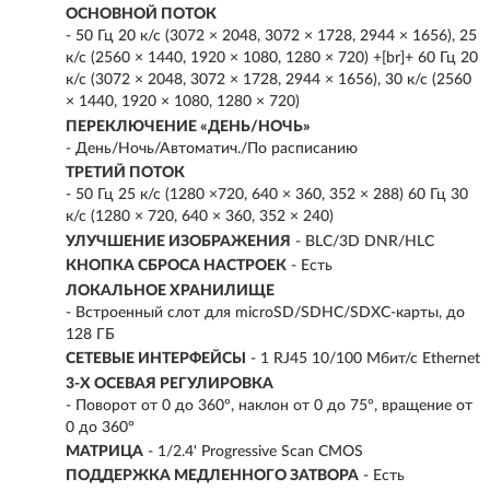
ОСНОВНОЙ ПОТОК
- 50 Гц 20 к/с (3072 × 2048, 3072 × 1728, 2944 × 1656), 25
к/с (2560 × 1440, 1920 × 1080, 1280 × 720) +[br]+ 60 Гц 20
к/с (3072 × 2048, 3072 × 1728, 2944 × 1656), 30 к/с (2560
× 1440, 1920 × 1080, 1280 × 720)
ПЕРЕКЛЮЧЕНИЕ «ДЕНЬ/НОЧЬ»
- День/Ночь/Автоматич./По расписанию
ТРЕТИЙ ПОТОК
- 50 Гц 25 к/с (1280 ×720, 640 × 360, 352 × 288) 60 Гц 30
к/с (1280 × 720, 640 × 360, 352 × 240)
УЛУЧШЕНИЕ ИЗОБРАЖЕНИЯ
- BLC/3D DNR/HLC
КНОПКА СБРОСА НАСТРОЕК
- Есть
ЛОКАЛЬНОЕ ХРАНИЛИЩЕ
- Встроенный слот для microSD/SDHC/SDXC-карты, до
128 ГБ
СЕТЕВЫЕ ИНТЕРФЕЙСЫ
- 1 RJ45 10/100 Мбит/с Ethernet
3-Х ОСЕВАЯ РЕГУЛИРОВКА
- Поворот от 0 до 360°, наклон от 0 до 75°, вращение от
0 до 360°
МАТРИЦА
- 1/2.4' Progressive Scan CMOS
ПОДДЕРЖКА МЕДЛЕННОГО ЗАТВОРА
- Есть