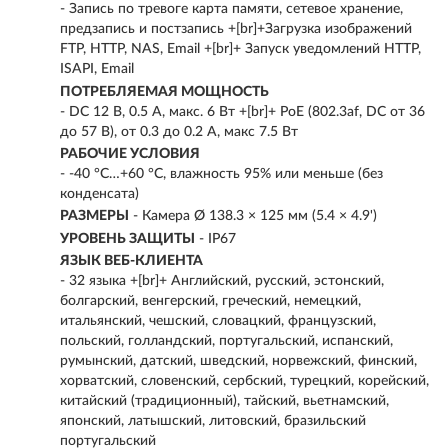
- Запись по тревоге карта памяти, сетевое хранение,
предзапись и постзапись +[br]+Загрузка изображений
FTP, HTTP, NAS, Email +[br]+ Запуск уведомлений HTTP,
ISAPI, Email
ПОТРЕБЛЯЕМАЯ МОЩНОСТЬ
- DC 12 В, 0.5 A, макс. 6 Вт +[br]+ PoE (802.3af, DC от 36
до 57 В), от 0.3 до 0.2 A, макс 7.5 Вт
РАБОЧИЕ УСЛОВИЯ
- -40 °C…+60 °C, влажность 95% или меньше (без
конденсата)
РАЗМЕРЫ
- Камера Ø 138.3 × 125 мм (5.4 × 4.9')
УРОВЕНЬ ЗАЩИТЫ
- IP67
ЯЗЫК ВЕБ-КЛИЕНТА
- 32 языка +[br]+ Английский, русский, эстонский,
болгарский, венгерский, греческий, немецкий,
итальянский, чешский, словацкий, французский,
польский, голландский, португальский, испанский,
румынский, датский, шведский, норвежский, финский,
хорватский, словенский, сербский, турецкий, корейский,
китайский (традиционный), тайский, вьетнамский,
японский, латышский, литовский, бразильский
португальский