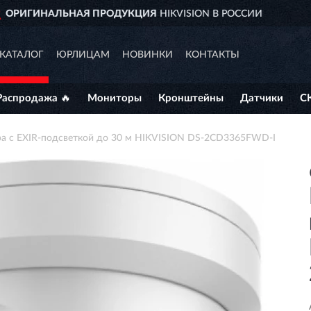
ИИ
ДОСТАВИМ
ПО ВСЕЙ РОССИИ
КАТАЛОГ
ЮРЛИЦАМ
НОВИНКИ
КОНТАКТЫ
Распродажа 🔥
Мониторы
Кронштейны
Датчики
С
ера с EXIR-подсветкой до 30 м HIKVISION DS-2CD3365FWD-I