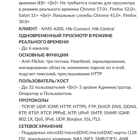
времени IE8+ +[br]+ Не требуется плагин для просмотра
в режиме реального времени Chrome 57.0+, Firefox 52.0+,
Safari 11+ +[br]+ Локальные службы Chrome 41.0+, Firefox
30.0+
КЛИЕНТ
- iVMS-4200, Hik-Connect, Hik-Central
ОДНОВРЕМЕННЫЙ ПРОСМОТР В РЕЖИМЕ
РЕАЛЬНОГО ВРЕМЕНИ
- До 6 каналов
ОСНОВНЫЕ ФУНКЦИИ
- Anti-Flicker, три потока, Heartbeat, зеркалирование,
маскирование области, изменение пароля по e-mail,
подсчет пикселей, прослушивание HTTP
ПОЛЬЗОВАТЕЛЬ/ХОСТ
- До 32 пользователей +[br]+ 3 уровня Администратор,
Оператор и Пользователь
ПРОТОКОЛЫ
- TCP/IP, UDP, ICMP, HTTP, HTTPS, FTP, DHCP, DNS, DDNS,
RTP, RTSP, RTCP, PPPoE, NTP, UPnP, SMTP, SNMP, IGMP,
802.1X, QoS, IPv6, UDP, Bonjour, SSL/TLS
СЕТЕВОЕ ХРАНЕНИЕ
- Поддержка microSD/microSDHC/microSDXC-карты (128
ГБ), локального хранения, NAS (NFS, SMB/CIFS), ANR