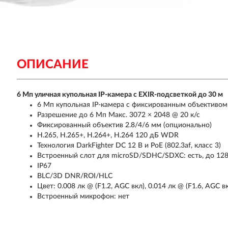
ОПИСАНИЕ
6 Мп уличная купольная IP-камера с EXIR-подсветкой до 30 м
6 Мп купольная IP-камера с фиксированным объективом
Разрешение до 6 Мп Макс. 3072 × 2048 @ 20 к/с
Фиксированный объектив 2.8/4/6 мм (опционально)
H.265, H.265+, H.264+, H.264 120 дБ WDR
Технология DarkFighter DС 12 В и PoE (802.3af, класс 3)
Встроенный слот для microSD/SDHC/SDXC: есть, до 12
IP67
BLC/3D DNR/ROI/HLC
Цвет: 0.008 лк @ (F1.2, AGC вкл), 0.014 лк @ (F1.6, AGC вк
Встроенный микрофон: нет