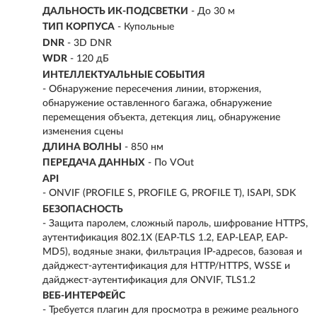
ДАЛЬНОСТЬ ИК-ПОДСВЕТКИ
- До 30 м
ТИП КОРПУСА
- Купольные
DNR
- 3D DNR
WDR
- 120 дБ
ИНТЕЛЛЕКТУАЛЬНЫЕ СОБЫТИЯ
- Обнаружение пересечения линии, вторжения,
обнаружение оставленного багажа, обнаружение
перемещения объекта, детекция лиц, обнаружение
изменения сцены
ДЛИНА ВОЛНЫ
- 850 нм
ПЕРЕДАЧА ДАННЫХ
- По VOut
API
- ONVIF (PROFILE S, PROFILE G, PROFILE T), ISAPI, SDK
БЕЗОПАСНОСТЬ
- Защита паролем, сложный пароль, шифрование HTTPS,
аутентификация 802.1X (EAP-TLS 1.2, EAP-LEAP, EAP-
MD5), водяные знаки, фильтрация IP-адресов, базовая и
дайджест-аутентификация для HTTP/HTTPS, WSSE и
дайджест-аутентификация для ONVIF, TLS1.2
ВЕБ-ИНТЕРФЕЙС
- Требуется плагин для просмотра в режиме реального