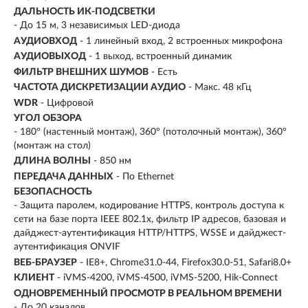
ДАЛЬНОСТЬ ИК-ПОДСВЕТКИ
- До 15 м, 3 независимых LED-диода
АУДИОВХОД
- 1 линейный вход, 2 встроенных микрофона
АУДИОВЫХОД
- 1 выход, встроенный динамик
ФИЛЬТР ВНЕШНИХ ШУМОВ
- Есть
ЧАСТОТА ДИСКРЕТИЗАЦИИ АУДИО
- Макс. 48 кГц
WDR
- Цифровой
УГОЛ ОБЗОРА
- 180° (настенный монтаж), 360° (потолочный монтаж), 360°
(монтаж на стол)
ДЛИНА ВОЛНЫ
- 850 нм
ПЕРЕДАЧА ДАННЫХ
- По Ethernet
БЕЗОПАСНОСТЬ
- Защита паролем, кодирование HTTPS, контроль доступа к
сети на базе порта IEEE 802.1x, фильтр IP адресов, базовая и
дайджест-аутентификация HTTP/HTTPS, WSSE и дайджест-
аутентификация ONVIF
ВЕБ-БРАУЗЕР
- IE8+, Chrome31.0-44, Firefox30.0-51, Safari8.0+
КЛИЕНТ
- iVMS-4200, iVMS-4500, iVMS-5200, Hik-Connect
ОДНОВРЕМЕННЫЙ ПРОСМОТР В РЕАЛЬНОМ ВРЕМЕНИ
- До 20 каналов