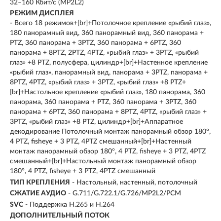
32–160 Кбит/с (MP2L2)
РЕЖИМ ДИСПЛЕЯ
- Всего 18 режимов+[br]+Потолочное крепление «рыбий глаз»,
180 панорамный вид, 360 панорамный вид, 360 панорама +
PTZ, 360 панорама + 3PTZ, 360 панорама + 6PTZ, 360
панорама + 8PTZ, 2PTZ, 4PTZ, «рыбий глаз» + 3PTZ, «рыбий
глаз» +8 PTZ, полусфера, цилиндр+[br]+Настенное крепление
«рыбий глаз», панорамный вид, панорама + 3PTZ, панорама +
8PTZ, 4PTZ, «рыбий глаз» + 3PTZ, «рыбий глаз» +8 PTZ+
[br]+Настольное крепление «рыбий глаз», 180 панорама, 360
панорама, 360 панорама + PTZ, 360 панорама + 3PTZ, 360
панорама + 6PTZ, 360 панорама + 8PTZ, 4PTZ, «рыбий глаз» +
3PTZ, «рыбий глаз» +8 PTZ, цилиндр+[br]+Аппаратное
декодирование Потолочный монтаж панорамный обзор 180°,
4 PTZ, fisheye + 3 PTZ, 4PTZ смешанный+[br]+Настенный
монтаж панорамный обзор 180°, 4 PTZ, fisheye + 3 PTZ, 4PTZ
смешанный+[br]+Настольный монтаж панорамный обзор
180°, 4 PTZ, fisheye + 3 PTZ, 4PTZ смешанный
ТИП КРЕПЛЕНИЯ
- Настольный, настенный, потолочный
СЖАТИЕ АУДИО
- G.711/G.722.1/G.726/MP2L2/PCM
SVC
- Поддержка H.265 и H.264
ДОПОЛНИТЕЛЬНЫЙ ПОТОК