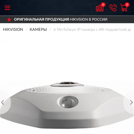
0
0
ПРОДУКЦИЯ
HIKVISION В РОССИИ
ДОСТАВИ
HIKVISION
КАМЕРЫ
6 Мп fisheye IP-камера с ИК-подсветкой д