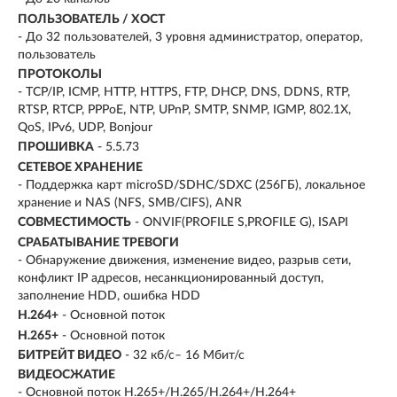
ПОЛЬЗОВАТЕЛЬ / ХОСТ
- До 32 пользователей, 3 уровня администратор, оператор,
пользователь
ПРОТОКОЛЫ
- TCP/IP, ICMP, HTTP, HTTPS, FTP, DHCP, DNS, DDNS, RTP,
RTSP, RTCP, PPPoE, NTP, UPnP, SMTP, SNMP, IGMP, 802.1X,
QoS, IPv6, UDP, Bonjour
ПРОШИВКА
- 5.5.73
СЕТЕВОЕ ХРАНЕНИЕ
- Поддержка карт microSD/SDHC/SDXC (256ГБ), локальное
хранение и NAS (NFS, SMB/CIFS), ANR
СОВМЕСТИМОСТЬ
- ONVIF(PROFILE S,PROFILE G), ISAPI
СРАБАТЫВАНИЕ ТРЕВОГИ
- Обнаружение движения, изменение видео, разрыв сети,
конфликт IP адресов, несанкционированный доступ,
заполнение HDD, ошибка HDD
H.264+
- Основной поток
H.265+
- Основной поток
БИТРЕЙТ ВИДЕО
- 32 кб/с– 16 Мбит/с
ВИДЕОСЖАТИЕ
- Основной поток H.265+/H.265/H.264+/H.264+