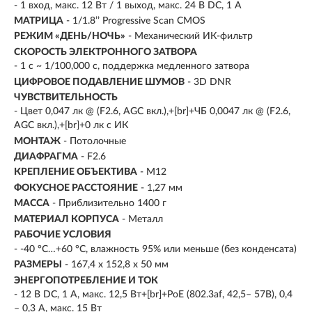
- 1 вход, макс. 12 Вт / 1 выход, макс. 24 В DC, 1 А
МАТРИЦА
- 1/1.8’’ Progressive Scan CMOS
РЕЖИМ «ДЕНЬ/НОЧЬ»
- Механический ИК-фильтр
СКОРОСТЬ ЭЛЕКТРОННОГО ЗАТВОРА
- 1 с ~ 1/100,000 с, поддержка медленного затвора
ЦИФРОВОЕ ПОДАВЛЕНИЕ ШУМОВ
- 3D DNR
ЧУВСТВИТЕЛЬНОСТЬ
- Цвет 0,047 лк @ (F2.6, AGC вкл.),+[br]+ЧБ 0,0047 лк @ (F2.6,
AGC вкл.),+[br]+0 лк с ИК
МОНТАЖ
- Потолочные
ДИАФРАГМА
- F2.6
КРЕПЛЕНИЕ ОБЪЕКТИВА
- M12
ФОКУСНОЕ РАССТОЯНИЕ
- 1,27 мм
МАССА
- Приблизительно 1400 г
МАТЕРИАЛ КОРПУСА
- Металл
РАБОЧИЕ УСЛОВИЯ
- -40 °C…+60 °C, влажность 95% или меньше (без конденсата)
РАЗМЕРЫ
- 167,4 х 152,8 х 50 мм
ЭНЕРГОПОТРЕБЛЕНИЕ И ТОК
- 12 В DC, 1 А, макс. 12,5 Вт+[br]+PoE (802.3af, 42,5– 57В), 0,4
– 0,3 A, макс. 15 Вт