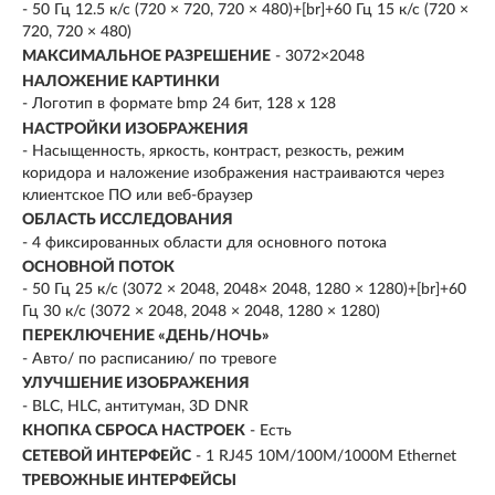
- 50 Гц 12.5 к/с (720 × 720, 720 × 480)+[br]+60 Гц 15 к/с (720 ×
720, 720 × 480)
МАКСИМАЛЬНОЕ РАЗРЕШЕНИЕ
- 3072×2048
НАЛОЖЕНИЕ КАРТИНКИ
- Логотип в формате bmp 24 бит, 128 х 128
НАСТРОЙКИ ИЗОБРАЖЕНИЯ
- Насыщенность, яркость, контраст, резкость, режим
коридора и наложение изображения настраиваются через
клиентское ПО или веб-браузер
ОБЛАСТЬ ИССЛЕДОВАНИЯ
- 4 фиксированных области для основного потока
ОСНОВНОЙ ПОТОК
- 50 Гц 25 к/с (3072 × 2048, 2048× 2048, 1280 × 1280)+[br]+60
Гц 30 к/с (3072 × 2048, 2048 × 2048, 1280 × 1280)
ПЕРЕКЛЮЧЕНИЕ «ДЕНЬ/НОЧЬ»
- Авто/ по расписанию/ по тревоге
УЛУЧШЕНИЕ ИЗОБРАЖЕНИЯ
- BLC, HLC, антитуман, 3D DNR
КНОПКА СБРОСА НАСТРОЕК
- Есть
СЕТЕВОЙ ИНТЕРФЕЙС
- 1 RJ45 10M/100M/1000M Ethernet
ТРЕВОЖНЫЕ ИНТЕРФЕЙСЫ