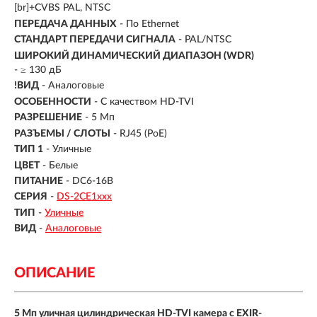
[br]+CVBS PAL, NTSC
ПЕРЕДАЧА ДАННЫХ
- По Ethernet
СТАНДАРТ ПЕРЕДАЧИ СИГНАЛА
- PAL/NTSC
ШИРОКИЙ ДИНАМИЧЕСКИЙ ДИАПАЗОН (WDR)
- ≥ 130 дБ
!ВИД
- Аналоговые
ОСОБЕННОСТИ
- С качеством HD-TVI
РАЗРЕШЕНИЕ
- 5 Мп
РАЗЪЕМЫ / СЛОТЫ
- RJ45 (PoE)
ТИП 1
- Уличные
ЦВЕТ
- Белые
ПИТАНИЕ
- DC6-16В
СЕРИЯ
-
DS-2CE1ххх
ТИП
-
Уличные
ВИД
-
Аналоговые
ОПИСАНИЕ
5 Мп уличная цилиндрическая HD-TVI камера с EXIR-