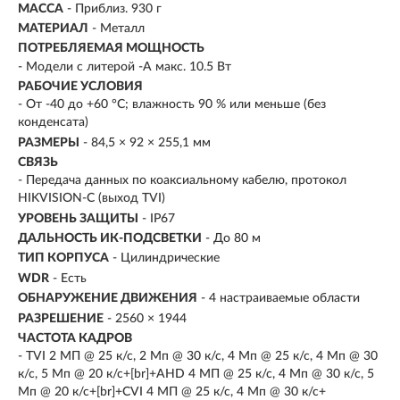
МАССА
- Приблиз. 930 г
МАТЕРИАЛ
- Металл
ПОТРЕБЛЯЕМАЯ МОЩНОСТЬ
- Модели с литерой -A макс. 10.5 Вт
РАБОЧИЕ УСЛОВИЯ
- От -40 до +60 °C; влажность 90 % или меньше (без
конденсата)
РАЗМЕРЫ
- 84,5 × 92 × 255,1 мм
СВЯЗЬ
- Передача данных по коаксиальному кабелю, протокол
HIKVISION-C (выход TVI)
УРОВЕНЬ ЗАЩИТЫ
- IP67
ДАЛЬНОСТЬ ИК-ПОДСВЕТКИ
- До 80 м
ТИП КОРПУСА
- Цилиндрические
WDR
- Есть
ОБНАРУЖЕНИЕ ДВИЖЕНИЯ
- 4 настраиваемые области
РАЗРЕШЕНИЕ
- 2560 × 1944
ЧАСТОТА КАДРОВ
- TVI 2 МП @ 25 к/с, 2 Мп @ 30 к/с, 4 Мп @ 25 к/с, 4 Мп @ 30
к/с, 5 Мп @ 20 к/с+[br]+AHD 4 МП @ 25 к/с, 4 Мп @ 30 к/с, 5
Мп @ 20 к/с+[br]+CVI 4 МП @ 25 к/с, 4 Мп @ 30 к/с+