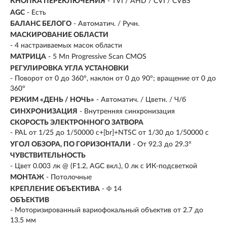
КНОПКА ПЕРЕКЛЮЧЕНИЯ
- TVI / AHD / CVI / CVBS
AGC
- Есть
БАЛАНС БЕЛОГО
- Автоматич. / Ручн.
МАСКИРОВАНИЕ ОБЛАСТИ
- 4 настраиваемых масок области
МАТРИЦА
- 5 Мп Progressive Scan CMOS
РЕГУЛИРОВКА УГЛА УСТАНОВКИ
- Поворот от 0 до 360°, наклон от 0 до 90°; вращение от 0 до
360°
РЕЖИМ «ДЕНЬ / НОЧЬ»
- Автоматич. / Цветн. / Ч/б
СИНХРОНИЗАЦИЯ
- Внутренняя синхронизация
СКОРОСТЬ ЭЛЕКТРОННОГО ЗАТВОРА
- PAL от 1/25 до 1/50000 с+[br]+NTSC от 1/30 до 1/50000 с
УГОЛ ОБЗОРА, ПО ГОРИЗОНТАЛИ
- От 92.3 до 29.3°
ЧУВСТВИТЕЛЬНОСТЬ
- Цвет 0.003 лк @ (F1.2, AGC вкл.), 0 лк с ИК-подсветкой
МОНТАЖ
- Потолочные
КРЕПЛЕНИЕ ОБЪЕКТИВА
- Φ 14
ОБЪЕКТИВ
- Моторизированный вариофокальный объектив от 2.7 до
13.5 мм