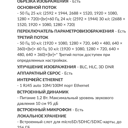
ОБРЕЗКА ИЗОБРАЖЕНИЯ
- Есть
ОСНОВНОЙ ПОТОК
- 50 Гц 25 к/с (2592 × 1944, 2688 × 1520, 1920 × 1080,
1280 × 720)+[br]+60 Гц 24 к/с (2592 × 1944) 30 к/с (2688 ×
1520, 1920 × 1080, 1280 × 720)
ПЕРЕКЛЮЧАТЕЛЬ ПАРАМЕТРОВИЗОБРАЖЕНИЯ
- Есть
ТРЕТИЙ ПОТОК
- 50 Гц 10 к/с (1920 × 1080, 1280 × 720, 640 × 480, 640 ×
360)+[br]+ 60 Гц 10 к/с (1920 × 1080, 1280 × 720, 640 ×
480, 640 × 360)+[br]+* Третий поток доступен при
определенных настройках.
УЛУЧШЕНИЕ ИЗОБРАЖЕНИЯ
- BLC, HLC, 3D DNR
АППАРАТНЫЙ СБРОС
- Есть
ИНТЕРФЕЙС ETHERNET
- 1 RJ45 auto 10M/100M порт Ethernet
ВСТРОЕННЫЙ ДИНАМИК
- Питание 1.2 Вт. Максимальный уровень звукового
давления 10 см 95 дБ
ВСТРОЕННЫЙ МИКРОФОН
- Есть
ЛОКАЛЬНОЕ ХРАНЕНИЕ
- Встроенный слот для microSD/SDHC/SDXC-карты, до
256 ГБ