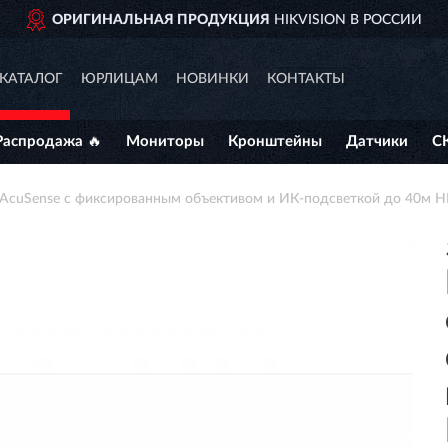
ОРИГИНАЛЬНАЯ ПРОДУКЦИЯ
HIKVISION В РОССИИ
КАТАЛОГ
ЮРЛИЦАМ
НОВИНКИ
КОНТАКТЫ
Распродажа 🔥
Мониторы
Кронштейны
Датчики
С
 AcuSense с фиксированным объективом и ИК-подсветкой до 40м 