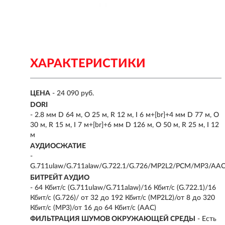
ХАРАКТЕРИСТИКИ
ЦЕНА
- 24 090 руб.
DORI
- 2.8 мм D 64 м, O 25 м, R 12 м, I 6 м+[br]+4 мм D 77 м, O
30 м, R 15 м, I 7 м+[br]+6 мм D 126 м, O 50 м, R 25 м, I 12
м
АУДИОСЖАТИЕ
-
G.711ulaw/G.711alaw/G.722.1/G.726/MP2L2/PCM/MP3/AA
БИТРЕЙТ АУДИО
- 64 Кбит/с (G.711ulaw/G.711alaw)/16 Кбит/с (G.722.1)/16
Кбит/с (G.726)/ от 32 до 192 Кбит/с (MP2L2)/от 8 до 320
Кбит/с (MP3)/от 16 до 64 Кбит/с (AAC)
ФИЛЬТРАЦИЯ ШУМОВ ОКРУЖАЮЩЕЙ СРЕДЫ
- Есть