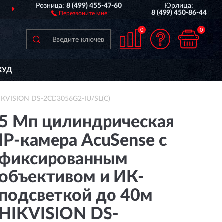
Розница:
8 (499) 455-47-60
Юрлица:
ДОСТАВИМ
ПО ВСЕЙ РОССИИ
8 (499) 450-86-44
Перезвоните мне
0
0
КУД
HIKVISION DS-2CD3056G2-IU/SL(C)
5 Мп цилиндрическая
IP-камера AcuSense с
фиксированным
объективом и ИК-
подсветкой до 40м
HIKVISION DS-