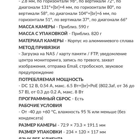
- 2.8 мм, по горизонтали 98°, по вертикали 72°, по
диагонали 131°+[br]+4 мм, по горизонтали 80°, по
вертикали 58°, по диагонали 104°+[br]+6 мм, по
горизонтали 51°, по вертикали 37°, по диагонали 66°
МАССА КАМЕРЫ
- Приблиз. 590 г
МАССА С УПАКОВКОЙ
- Приблиз. 820 г
МАТЕРИАЛ КАМЕРЫ
- Корпус из алюминиевого сплава
МЕТОД ПРИВЯЗКИ
- Загрузка на NAS / карту памяти / FTP, уведомление
центра мониторинга, запись по тревоге, захват
изображения, отправка Email, стробоскоп, звуковое
предупреждение
ПОТРЕБЛЯЕМАЯ МОЩНОСТЬ
- DC 12 В, 0.54 А, макс. 6.5 Вт+[br]+PoE (802.3af, от 36 до
57 В), от 0.3 до 0.2 А, макс. 8 Вт
ПРОГРАММНЫЙ СБРОС
- Есть
РАБОЧИЕ УСЛОВИЯ
- От -40 до +60 °C, влажность 95 % или меньше (без
конденсата)
РАЗМЕР КАМЕРЫ
- 72.9 × 73.3 × 191.1 мм
РАЗМЕР УПАКОВКИ
- 234 × 120 × 117 мм