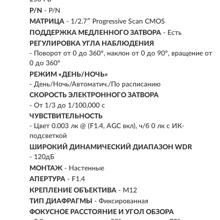
P/N
- P/N
МАТРИЦА
- 1/2.7″ Progressive Scan CMOS
ПОДДЕРЖКА МЕДЛЕННОГО ЗАТВОРА
- Есть
РЕГУЛИРОВКА УГЛА НАБЛЮДЕНИЯ
- Поворот от 0 до 360°, наклон от 0 до 90°, вращение от
0 до 360°
РЕЖИМ «ДЕНЬ/НОЧЬ»
- День/Ночь/Автоматич./По расписанию
СКОРОСТЬ ЭЛЕКТРОННОГО ЗАТВОРА
- От 1/3 до 1/100,000 с
ЧУВСТВИТЕЛЬНОСТЬ
- Цвет 0.003 лк @ (F1.4, AGC вкл), ч/б 0 лк с ИК-
подсветкой
ШИРОКИЙ ДИНАМИЧЕСКИЙ ДИАПАЗОН WDR
- 120дБ
МОНТАЖ
- Настенные
АПЕРТУРА
- F1.4
КРЕПЛЕНИЕ ОБЪЕКТИВА
- M12
ТИП ДИАФРАГМЫ
- Фиксированная
ФОКУСНОЕ РАССТОЯНИЕ И УГОЛ ОБЗОРА