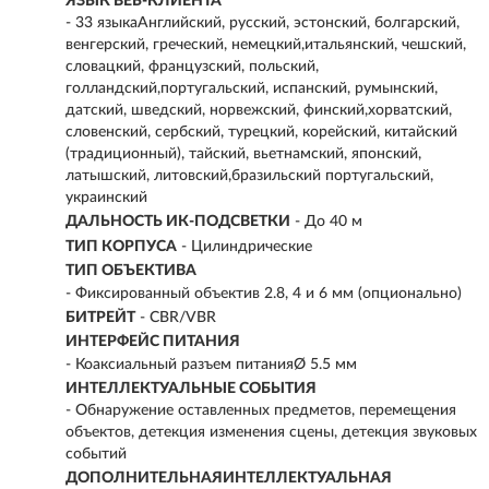
ЯЗЫК ВЕБ-КЛИЕНТА
- 33 языкаАнглийский, русский, эстонский, болгарский,
венгерский, греческий, немецкий,итальянский, чешский,
словацкий, французский, польский,
голландский,португальский, испанский, румынский,
датский, шведский, норвежский, финский,хорватский,
словенский, сербский, турецкий, корейский, китайский
(традиционный), тайский, вьетнамский, японский,
латышский, литовский,бразильский португальский,
украинский
ДАЛЬНОСТЬ ИК-ПОДСВЕТКИ
- До 40 м
ТИП КОРПУСА
- Цилиндрические
ТИП ОБЪЕКТИВА
- Фиксированный объектив 2.8, 4 и 6 мм (опционально)
БИТРЕЙТ
- CBR/VBR
ИНТЕРФЕЙС ПИТАНИЯ
- Коаксиальный разъем питанияØ 5.5 мм
ИНТЕЛЛЕКТУАЛЬНЫЕ СОБЫТИЯ
- Обнаружение оставленных предметов, перемещения
объектов, детекция изменения сцены, детекция звуковых
событий
ДОПОЛНИТЕЛЬНАЯИНТЕЛЛЕКТУАЛЬНАЯ