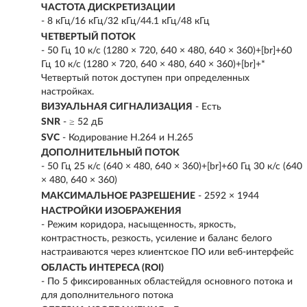
ЧАСТОТА ДИСКРЕТИЗАЦИИ
- 8 кГц/16 кГц/32 кГц/44.1 кГц/48 кГц
ЧЕТВЕРТЫЙ ПОТОК
- 50 Гц 10 к/с (1280 × 720, 640 × 480, 640 × 360)+[br]+60
Гц 10 к/с (1280 × 720, 640 × 480, 640 × 360)+[br]+*
Четвертый поток доступен при определенных
настройках.
ВИЗУАЛЬНАЯ СИГНАЛИЗАЦИЯ
- Есть
SNR
- ≥ 52 дБ
SVC
- Кодирование H.264 и H.265
ДОПОЛНИТЕЛЬНЫЙ ПОТОК
- 50 Гц 25 к/с (640 × 480, 640 × 360)+[br]+60 Гц 30 к/с (640
× 480, 640 × 360)
МАКСИМАЛЬНОЕ РАЗРЕШЕНИЕ
- 2592 × 1944
НАСТРОЙКИ ИЗОБРАЖЕНИЯ
- Режим коридора, насыщенность, яркость,
контрастность, резкость, усиление и баланс белого
настраиваются через клиентское ПО или веб-интерфейс
ОБЛАСТЬ ИНТЕРЕСА (ROI)
- По 5 фиксированных областейдля основного потока и
для дополнительного потока