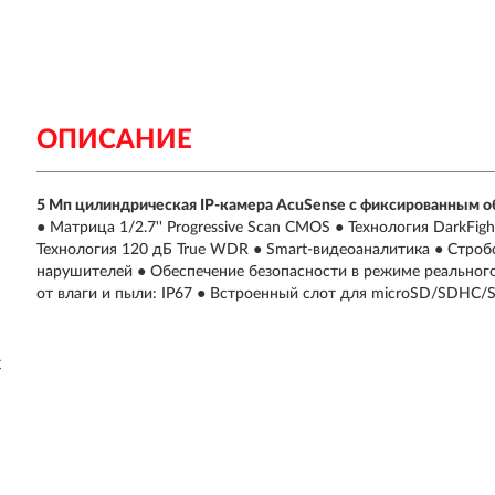
ОПИСАНИЕ
5 Мп цилиндрическая IP-камера AcuSense с фиксированным о
● Матрица 1/2.7'' Progressive Scan CMOS ● Технология DarkFig
Технология 120 дБ True WDR ● Smart-видеоаналитика ● Стробо
нарушителей ● Обеспечение безопасности в режиме реальног
от влаги и пыли: IP67 ● Встроенный слот для microSD/SDHC/S
C