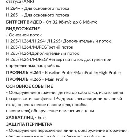
статуса (ANR)
H.264+
- Для основного потока
H.265+
- Для основного потока
БИТРЕЙТ ВИДЕО
- От 32 Кбит/с до 8 Мбит/с
ВИДЕОСЖАТИЕ
- Основной поток
H.265/H.264/H.264+/H.265+Дополнительный поток
H.265/H.264/MJPEGТретий поток
H.265/H.264Дополнительный поток
H.265/H.264/MJPEG*Четвертый поток доступен при
определенных настройках.
ПРОФИЛЬ H.264
- Baseline Profile/MainProfile/High Profile
ПРОФИЛЬ H.265
- Main Profile
ОСНОВНОЕ СОБЫТИЕ
- Обнаружение движения,детектор саботажа, исключения
(разрыв сети, конфликт IP-адресов,несанкционированный
вход, переполнение накопителя, ошибка
накопителя),обнаружение изменения сцены
ЗАХВАТ ЛИЦ
- Есть
ЗАЩИТА ПЕРИМЕТРА
- Обнаружение пересечения линии, обнаружение вторжения,
обнаружение входа в область/выхода из области