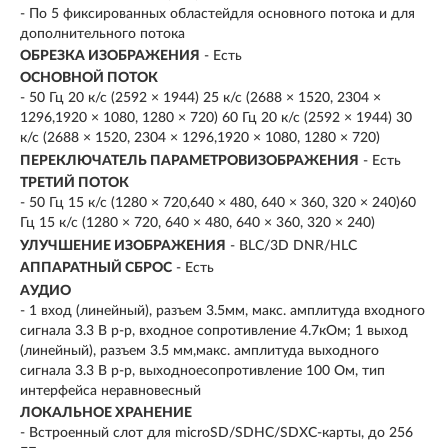
- По 5 фиксированных областейдля основного потока и для
дополнительного потока
ОБРЕЗКА ИЗОБРАЖЕНИЯ
- Есть
ОСНОВНОЙ ПОТОК
- 50 Гц 20 к/с (2592 × 1944) 25 к/с (2688 × 1520, 2304 ×
1296,1920 × 1080, 1280 × 720) 60 Гц 20 к/с (2592 × 1944) 30
к/с (2688 × 1520, 2304 × 1296,1920 × 1080, 1280 × 720)
ПЕРЕКЛЮЧАТЕЛЬ ПАРАМЕТРОВИЗОБРАЖЕНИЯ
- Есть
ТРЕТИЙ ПОТОК
- 50 Гц 15 к/с (1280 × 720,640 × 480, 640 × 360, 320 × 240)60
Гц 15 к/с (1280 × 720, 640 × 480, 640 × 360, 320 × 240)
УЛУЧШЕНИЕ ИЗОБРАЖЕНИЯ
- BLC/3D DNR/HLC
АППАРАТНЫЙ СБРОС
- Есть
АУДИО
- 1 вход (линейный), разъем 3.5мм, макс. амплитуда входного
сигнала 3.3 В p-p, входное сопротивление 4.7кОм; 1 выход
(линейный), разъем 3.5 мм,макс. амплитуда выходного
сигнала 3.3 В p-p, выходноесопротивление 100 Ом, тип
интерфейса неравновесный
ЛОКАЛЬНОЕ ХРАНЕНИЕ
- Встроенный слот для microSD/SDHC/SDXC-карты, до 256