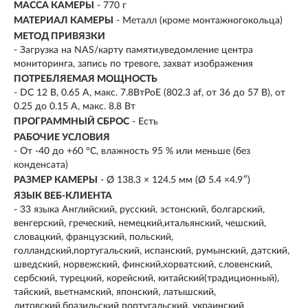
МАССА КАМЕРЫ
- 770 г
МАТЕРИАЛ КАМЕРЫ
- Металл (кроме монтажногокольца)
МЕТОД ПРИВЯЗКИ
- Загрузка на NAS/карту памяти,уведомление центра
мониторинга, запись по тревоге, захват изображения
ПОТРЕБЛЯЕМАЯ МОЩНОСТЬ
- DC 12 В, 0.65 A, макс. 7.8ВтPoE (802.3 af, от 36 до 57 В), от
0.25 до 0.15 A, макс. 8.8 Вт
ПРОГРАММНЫЙ СБРОС
- Есть
РАБОЧИЕ УСЛОВИЯ
- От -40 до +60 °C, влажность 95 % или меньше (без
конденсата)
РАЗМЕР КАМЕРЫ
- Ø 138.3 × 124.5 мм (Ø 5.4 ×4.9″)
ЯЗЫК ВЕБ-КЛИЕНТА
- 33 языка Английский, русский, эстонский, болгарский,
венгерский, греческий, немецкий,итальянский, чешский,
словацкий, французский, польский,
голландский,португальский, испанский, румынский, датский,
шведский, норвежский, финский,хорватский, словенский,
сербский, турецкий, корейский, китайский(традиционный),
тайский, вьетнамский, японский, латышский,
литовский,бразильский португальский, украинский