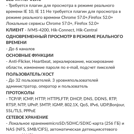
- Требуется плагин для просмотра в режиме реального
времени IE 10, IE 11 Не требуется плагин для просмотра в
режиме реального времени Chrome 57.0+,Firefox 52.0+
Локальные сервисы Chrome 57.0+, Firefox 52.0+
КЛИЕНТ
- iVMS-4200, Hik-Connect, Hik-Central
ОДНОВРЕМЕННЫЙ ПРОСМОТР В РЕЖИМЕ РЕАЛЬНОГО
ВРЕМЕНИ
- До 6 каналов
ОСНОВНЫЕ ФУНКЦИИ
- Anti-Flicker, Heartbeat, зеркалирование, маскирование
области, изменение пароля по e-mail, подсчет пикселей
ПОЛЬЗОВАТЕЛЬ/ХОСТ
- До 32 пользователей. 3 уровняпользователей
администратор, оператор и пользователь
ПРОТОКОЛЫ
- TCP/IP, ICMP, HTTP, HTTPS,FTP, DHCP, DNS, DDNS, RTP,
RTSP, NTP, UPnP, SMTP, IGMP, 802.1X, QoS, IPv6, UDP,Bonjour,
SSL/TLS, PPPoE
СЕТЕВОЕ ХРАНЕНИЕ
- Локальное хранениеmicroSD/SDHC/SDXC-карта (256 ГБ) и
NAS (NFS, SMB/CIFS), автоматическая детекциясетевого