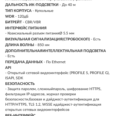
ДАЛЬНОСТЬ ИК-ПОДСВЕТКИ
- До 40 м
ТИП КОРПУСА
- Купольные
WDR
- 120дБ
БИТРЕЙТ
- CBR/VBR
ИНТЕРФЕЙС ПИТАНИЯ
- Коаксиальный разъем питанияØ 5.5 мм
ВИЗУАЛЬНАЯ СИГНАЛИЗАЦИЯ(СТРОБОСКОП)
- Есть
ДЛИНА ВОЛНЫ
- 850 нм
ДОПОЛНИТЕЛЬНАЯИНТЕЛЛЕКТУАЛЬНАЯ ПОДСВЕТКА
- Есть
ПЕРЕДАЧА ДАННЫХ
- По Ethernet
API
- Открытый сетевой видеоинтерфейс (PROFILE S, PROFILE G),
ISAPI, SDK
БЕЗОПАСНОСТЬ
- Защита паролем, сложныйпароль, шифрование HTTPS,
фильтрация IP-адресов, журнал проверки
безопасности,базовая и дайджест-аутентификация для
HTTP/HTTPS, TLS 1.2, WSSE идайджест-аутентификация
открытых сетевых видеоинтерфейсов
ВЕБ-ИНТЕРФЕЙС