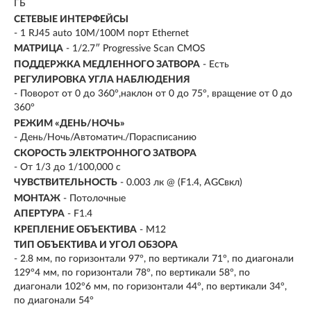
ГБ
СЕТЕВЫЕ ИНТЕРФЕЙСЫ
- 1 RJ45 auto 10M/100M порт Ethernet
МАТРИЦА
- 1/2.7″ Progressive Scan CMOS
ПОДДЕРЖКА МЕДЛЕННОГО ЗАТВОРА
- Есть
РЕГУЛИРОВКА УГЛА НАБЛЮДЕНИЯ
- Поворот от 0 до 360°,наклон от 0 до 75°, вращение от 0 до
360°
РЕЖИМ «ДЕНЬ/НОЧЬ»
- День/Ночь/Автоматич./Порасписанию
СКОРОСТЬ ЭЛЕКТРОННОГО ЗАТВОРА
- От 1/3 до 1/100,000 с
ЧУВСТВИТЕЛЬНОСТЬ
- 0.003 лк @ (F1.4, AGCвкл)
МОНТАЖ
- Потолочные
АПЕРТУРА
- F1.4
КРЕПЛЕНИЕ ОБЪЕКТИВА
- M12
ТИП ОБЪЕКТИВА И УГОЛ ОБЗОРА
- 2.8 мм, по горизонтали 97°, по вертикали 71°, по диагонали
129°4 мм, по горизонтали 78°, по вертикали 58°, по
диагонали 102°6 мм, по горизонтали 44°, по вертикали 34°,
по диагонали 54°