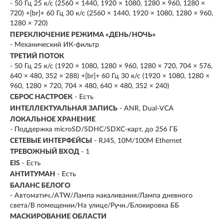
- 50 Гц 25 к/с (2560 × 1440, 1920 × 1080, 1280 × 960, 1280 ×
720) +[br]+ 60 Гц 30 к/с (2560 × 1440, 1920 × 1080, 1280 × 960,
1280 × 720)
ПЕРЕКЛЮЧЕНИЕ РЕЖИМА «ДЕНЬ/НОЧЬ»
- Механический ИК-фильтр
ТРЕТИЙ ПОТОК
- 50 Гц 25 к/с (1920 × 1080, 1280 × 960, 1280 × 720, 704 × 576,
640 × 480, 352 × 288) +[br]+ 60 Гц 30 к/с (1920 × 1080, 1280 ×
960, 1280 × 720, 704 × 480, 640 × 480, 352 × 240)
СБРОС НАСТРОЕК
- Есть
ИНТЕЛЛЕКТУАЛЬНАЯ ЗАПИСЬ
- ANR, Dual-VCA
ЛОКАЛЬНОЕ ХРАНЕНИЕ
- Поддержка microSD/SDHC/SDXC-карт, до 256 ГБ
СЕТЕВЫЕ ИНТЕРФЕЙСЫ
- RJ45, 10M/100M Ethernet
ТРЕВОЖНЫЙ ВХОД
- 1
EIS
- Есть
АНТИТУМАН
- Есть
БАЛАНС БЕЛОГО
- Автоматич./ATW/Лампа накаливания/Лампа дневного
света/В помещении/На улице/Ручн./Блокировка ББ
МАСКИРОВАНИЕ ОБЛАСТИ