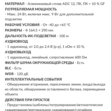
МАТЕРИАЛ
- Алюминиевый сплав ADC 12, ПК, ПК + 10 % GF
ПОТРЕБЛЯЕМАЯ МОЩНОСТЬ
- Макс. 24 Вт, включая макс. 9 Вт для дополнительной
подсветки
РАБОЧИЕ УСЛОВИЯ
- От -40 до +65 °C
РАЗМЕРЫ
- Φ 164.5 × 290 мм
ДАЛЬНОСТЬ ИК-ПОДСВЕТКИ
- 100 м
АУДИОВХОД
- 1 аудиовход, от 2.0 до 2.4 В [p-p], 1 кОм ± 10 %,
АУДИОВЫХОД
- 1 аудиовыход, линейный, сопротивление 600 Ом
ФИЛЬТР ШУМА ОКРУЖАЮЩЕЙ СРЕДЫ
- Есть
BLC
- Есть
WDR
- 120 дБ
ИНТЕЛЛЕКТУАЛЬНЫЕ СОБЫТИЯ
- Обнаружение вторжения, пересечения линии, входа/выхода
из области, обнаружение оставленного багажа, перемещения
объекта
ДЕЙСТВИЯ ПРИ ПРОСТОЕ
- Предустановка/шаблоны/патрулирование/автоматическое
сканирование/вертикальное сканирование/случайное