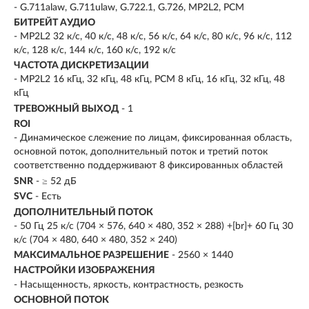
- G.711alaw, G.711ulaw, G.722.1, G.726, MP2L2, PCM
БИТРЕЙТ АУДИО
- MP2L2 32 к/с, 40 к/с, 48 к/с, 56 к/с, 64 к/с, 80 к/с, 96 к/с, 112
к/с, 128 к/с, 144 к/с, 160 к/с, 192 к/с
ЧАСТОТА ДИСКРЕТИЗАЦИИ
- MP2L2 16 кГц, 32 кГц, 48 кГц, PCM 8 кГц, 16 кГц, 32 кГц, 48
кГц
ТРЕВОЖНЫЙ ВЫХОД
- 1
ROI
- Динамическое слежение по лицам, фиксированная область,
основной поток, дополнительный поток и третий поток
соответственно поддерживают 8 фиксированных областей
SNR
- ≥ 52 дБ
SVC
- Есть
ДОПОЛНИТЕЛЬНЫЙ ПОТОК
- 50 Гц 25 к/с (704 × 576, 640 × 480, 352 × 288) +[br]+ 60 Гц 30
к/с (704 × 480, 640 × 480, 352 × 240)
МАКСИМАЛЬНОЕ РАЗРЕШЕНИЕ
- 2560 × 1440
НАСТРОЙКИ ИЗОБРАЖЕНИЯ
- Насыщенность, яркость, контрастность, резкость
ОСНОВНОЙ ПОТОК