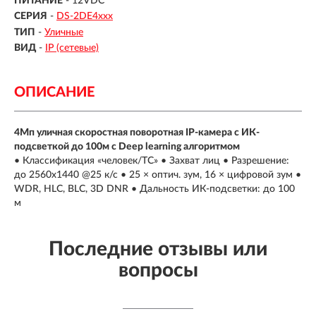
ПИТАНИЕ
- 12VDC
СЕРИЯ
-
DS-2DE4ххх
ТИП
-
Уличные
ВИД
-
IP (сетевые)
ОПИСАНИЕ
4Мп уличная скоростная поворотная IP-камера c ИК-
подсветкой до 100м с Deep learning алгоритмом
• Классификация «человек/ТС» • Захват лиц • Разрешение:
до 2560х1440 @25 к/с • 25 × оптич. зум, 16 × цифровой зум •
WDR, HLC, BLC, 3D DNR • Дальность ИК-подсветки: до 100
м
Последние отзывы или
вопросы