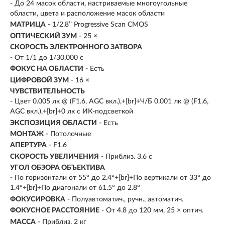
- До 24 масок области, настриваемые многоугольные
области, цвета и расположение масок области
МАТРИЦА
- 1/2.8’’ Progressive Scan CMOS
ОПТИЧЕСКИЙ ЗУМ
- 25 ×
СКОРОСТЬ ЭЛЕКТРОННОГО ЗАТВОРА
- От 1/1 до 1/30,000 с
ФОКУС НА ОБЛАСТИ
- Есть
ЦИФРОВОЙ ЗУМ
- 16 ×
ЧУВСТВИТЕЛЬНОСТЬ
- Цвет 0.005 лк @ (F1.6, AGC вкл.),+[br]+Ч/Б 0.001 лк @ (F1.6,
AGC вкл.),+[br]+0 лк с ИК-подсветкой
ЭКСПОЗИЦИЯ ОБЛАСТИ
- Есть
МОНТАЖ
- Потолочные
АПЕРТУРА
- F1.6
СКОРОСТЬ УВЕЛИЧЕНИЯ
- Приблиз. 3.6 с
УГОЛ ОБЗОРА ОБЪЕКТИВА
- По горизонтали от 55° до 2.4°+[br]+По вертикали от 33° до
1.4°+[br]+По диагонали от 61.5° до 2.8°
ФОКУСИРОВКА
- Полуавтоматич., ручн., автоматич.
ФОКУСНОЕ РАССТОЯНИЕ
- От 4.8 до 120 мм, 25 × оптич.
МАССА
- Приблиз. 2 кг