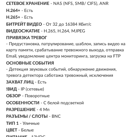
СЕТЕВОЕ ХРАНЕНИЕ
- NAS (NFS, SMB/ CIFS), ANR
H.264+
- Есть
H.265+
- Есть
БИТРЕЙТ ВИДЕО
- От 32 до 16384 Кбит/с
ВИДЕОСЖАТИЕ
- H.265, H.264, MJPEG
ПРИВЯЗКА ТРЕВОГ
- Предустановка, патрулирование, шаблон, запись видео на
карту памяти, срабатывание тревожного выхода, отправка
Email, уведомление центра мониторинга, загрузка на FTP
ОСНОВНЫЕ СОБЫТИЯ
- Детекция звуковых событий, обнаружение движения,
тревога детектора саботажа тревожный, исключения
ЗАХВАТ ЛИЦ
- Есть
!ВИД
- IP (сетевые)
ОБЗОР
- Поворотные
ОСОБЕННОСТИ
- С белой подсветкой
РАЗРЕШЕНИЕ
- 4 Мп
РАЗЪЕМЫ / СЛОТЫ
- BNC
ТИП 1
- Уличные
ЦВЕТ
- Белые