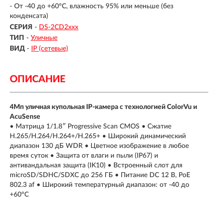
- От -40 до +60°C, влажность 95% или меньше (без
конденсата)
СЕРИЯ
-
DS-2CD2xxx
ТИП
-
Уличные
ВИД
-
IP (сетевые)
ОПИСАНИЕ
4Мп уличная купольная IP-камера с технологией ColorVu и
AcuSense
• Матрица 1/1.8″ Progressive Scan CMOS • Сжатие
H.265/H.264/H.264+/H.265+ • Широкий динамический
диапазон 130 дБ WDR • Цветное изображение в любое
время суток • Защита от влаги и пыли (IP67) и
антивандальная защита (IK10) • Встроенный слот для
microSD/SDHC/SDXC до 256 ГБ • Питание DC 12 В, PoE
802.3 af • Широкий температурный диапазон: от -40 до
+60°C