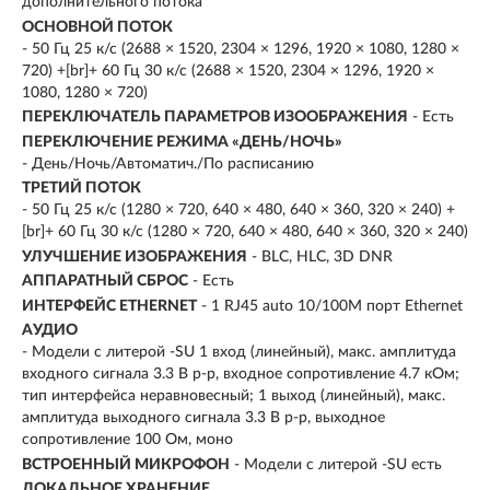
дополнительного потока
ОСНОВНОЙ ПОТОК
- 50 Гц 25 к/с (2688 × 1520, 2304 × 1296, 1920 × 1080, 1280 ×
720) +[br]+ 60 Гц 30 к/с (2688 × 1520, 2304 × 1296, 1920 ×
1080, 1280 × 720)
ПЕРЕКЛЮЧАТЕЛЬ ПАРАМЕТРОВ ИЗООБРАЖЕНИЯ
- Есть
ПЕРЕКЛЮЧЕНИЕ РЕЖИМА «ДЕНЬ/НОЧЬ»
- День/Ночь/Автоматич./По расписанию
ТРЕТИЙ ПОТОК
- 50 Гц 25 к/с (1280 × 720, 640 × 480, 640 × 360, 320 × 240) +
[br]+ 60 Гц 30 к/с (1280 × 720, 640 × 480, 640 × 360, 320 × 240)
УЛУЧШЕНИЕ ИЗОБРАЖЕНИЯ
- BLC, HLC, 3D DNR
АППАРАТНЫЙ СБРОС
- Есть
ИНТЕРФЕЙС ETHERNET
- 1 RJ45 auto 10/100M порт Ethernet
АУДИО
- Модели с литерой -SU 1 вход (линейный), макс. амплитуда
входного сигнала 3.3 В p-p, входное сопротивление 4.7 кОм;
тип интерфейса неравновесный; 1 выход (линейный), макс.
амплитуда выходного сигнала 3.3 В p-p, выходное
сопротивление 100 Ом, моно
ВСТРОЕННЫЙ МИКРОФОН
- Модели с литерой -SU есть
ЛОКАЛЬНОЕ ХРАНЕНИЕ