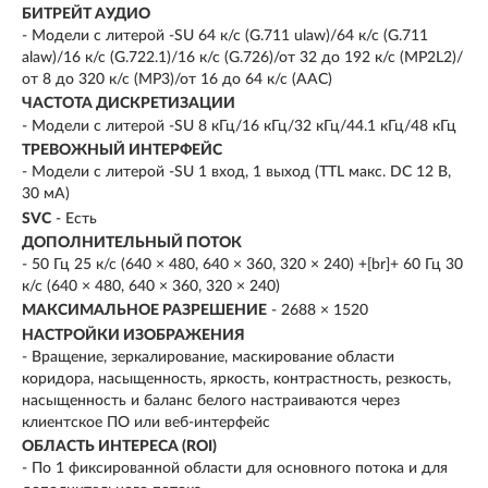
БИТРЕЙТ АУДИО
- Модели с литерой -SU 64 к/с (G.711 ulaw)/64 к/с (G.711
alaw)/16 к/с (G.722.1)/16 к/с (G.726)/от 32 до 192 к/с (MP2L2)/
от 8 до 320 к/с (MP3)/от 16 до 64 к/с (AAC)
ЧАСТОТА ДИСКРЕТИЗАЦИИ
- Модели с литерой -SU 8 кГц/16 кГц/32 кГц/44.1 кГц/48 кГц
ТРЕВОЖНЫЙ ИНТЕРФЕЙС
- Модели с литерой -SU 1 вход, 1 выход (TTL макс. DC 12 В,
30 мA)
SVC
- Есть
ДОПОЛНИТЕЛЬНЫЙ ПОТОК
- 50 Гц 25 к/с (640 × 480, 640 × 360, 320 × 240) +[br]+ 60 Гц 30
к/с (640 × 480, 640 × 360, 320 × 240)
МАКСИМАЛЬНОЕ РАЗРЕШЕНИЕ
- 2688 × 1520
НАСТРОЙКИ ИЗОБРАЖЕНИЯ
- Вращение, зеркалирование, маскирование области
коридора, насыщенность, яркость, контрастность, резкость,
насыщенность и баланс белого настраиваются через
клиентское ПО или веб-интерфейс
ОБЛАСТЬ ИНТЕРЕСА (ROI)
- По 1 фиксированной области для основного потока и для