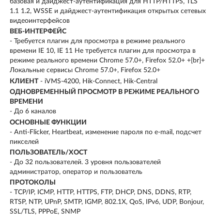
базовая и дайджест-аутентификация для HTTP/HTTPS, TLS
1.1 1.2, WSSE и дайджест-аутентификация открытых сетевых
видеоинтерфейсов
ВЕБ-ИНТЕРФЕЙС
- Требуется плагин для просмотра в режиме реального
времени IE 10, IE 11 Не требуется плагин для просмотра в
режиме реального времени Chrome 57.0+, Firefox 52.0+ +[br]+
Локальные сервисы Chrome 57.0+, Firefox 52.0+
КЛИЕНТ
- iVMS-4200, Hik-Connect, Hik-Central
ОДНОВРЕМЕННЫЙ ПРОСМОТР В РЕЖИМЕ РЕАЛЬНОГО
ВРЕМЕНИ
- До 6 каналов
ОСНОВНЫЕ ФУНКЦИИ
- Anti-Flicker, Heartbeat, изменение пароля по e-mail, подсчет
пикселей
ПОЛЬЗОВАТЕЛЬ/ХОСТ
- До 32 пользователей. 3 уровня пользователей
администратор, оператор и пользователь
ПРОТОКОЛЫ
- TCP/IP, ICMP, HTTP, HTTPS, FTP, DHCP, DNS, DDNS, RTP,
RTSP, NTP, UPnP, SMTP, IGMP, 802.1X, QoS, IPv6, UDP, Bonjour,
SSL/TLS, PPPoE, SNMP