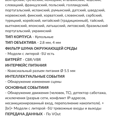
венгерский, греческий, немецкий, итальянский, чешский,
словацкий, французский, польский, голландский,
португальский, испанский, румынский, датский, шведский,
норвежский, финский, хорватский, словенский, сербский,
турецкий, корейский, китайский (традиционный), тайский,
вьетнамский, японский, латышский, литовский, бразильский
португальский, украинский
ТИП КОРПУСА
- Купольные
ТИП ОБЪЕКТИВА
- 2.8 мм, 4 мм
ФИЛЬТР ШУМА ОКРУЖАЮЩЕЙ СРЕДЫ
- Модели с литерой -SU есть
БИТРЕЙТ
- CBR/VBR
ИНТЕРФЕЙС ПИТАНИЯ
- Коаксиальный разъем питания Ø 5.5 мм
ИНТЕЛЛЕКТУАЛЬНЫЕ СОБЫТИЯ
- Обнаружение изменения сцены
ОСНОВНЫЕ СОБЫТИИЯ
- Обнаружение движения (человек, ТС), детектор саботажа,
исключения (разрыв сети, конфликт IP-адресов,
несанкционированный вход, переполнение накопителя). +
[br]+ Модели с литерой -SU тревожные входы и выходы
ПЕРЕДАЧА ДАННЫХ
- По VOut