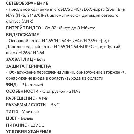
СЕТЕВОЕ ХРАНЕНИЕ
- Локальное хранение microSD/SDHC/SDXC-карта (256 ГБ) и
NAS (NFS, SMB/CIFS), автоматическая детекция сетевого
статуса (ANR)
БИТРЕЙТ ВИДЕО
- От 32 Кбит/с до 8 Мбит/с
ВИДЕОСЖАТИЕ
- Основной поток H.265/H.264/H.264+/H.265+ +[br]+
Дополнительный поток H.265/H.264/MJPEG +[br]+ Третий
поток H.265/ H.264
ЗАХВАТ ЛИЦ
- Есть
ЗАЩИТА ПЕРИМЕТРА
- Обнаружение пересечения линии, обнаружение вторжения,
обнаружение входа в область/выхода из области
!ВИД
- IP (сетевые)
ОСОБЕННОСТИ
- С загрузкой на NAS
РАЗРЕШЕНИЕ
- 4 Мп
РАЗЪЕМЫ / СЛОТЫ
- BNC
ТИП 1
- Уличные
ЦВЕТ
- Белые
ПИТАНИЕ
- 12VDC
УСЛОВИЯ ХРАНЕНИЯ