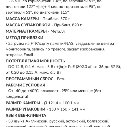
- 2.8 мм, по горизонтали 106°, по вертикали 61°, по
диагонали 127° +[br]+ 4 мм, по горизонтали 95°, по
вертикали 51°, по диагонали 115°
МАССА КАМЕРЫ
- Приблиз. 570 г
МАССА С УПАКОВКОЙ
- Приблиз. 820 г
МАТЕРИАЛ КАМЕРЫ
- Металл
МЕТОД ПРИВЯЗКИ
- Загрузка на FTP/карту памяти/NAS, уведомление центра
мониторинга, запись по тревоге, захват изображения,
отправка Email
ПОТРЕБЛЯЕМАЯ МОЩНОСТЬ
- DC 12 В, 0.4 A, макс. 5 Вт +[br]+ PoE (802.3 af, от 36 до 57 В),
от 0.20 до 0.15 A, макс. 6.5 Вт
ПРОГРАММНЫЙ СБРОС
- Есть
РАБОЧИЕ УСЛОВИЯ
- От -40 до +60°C, влажность 95% или меньше (без
конденсата)
РАЗМЕР КАМЕРЫ
- Ø 121.4 × 100.1 мм
РАЗМЕР УПАКОВКИ
- 150 × 150 × 141 мм
ЯЗЫК ВЕБ-КЛИЕНТА
- 33 языка Английский, русский, эстонский, болгарский,