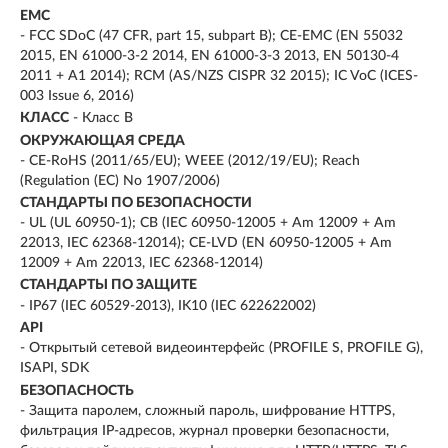
EMC
- FCC SDoC (47 CFR, part 15, subpart B); CE-EMC (EN 55032
2015, EN 61000-3-2 2014, EN 61000-3-3 2013, EN 50130-4
2011 + A1 2014); RCM (AS/NZS CISPR 32 2015); IC VoC (ICES-
003 Issue 6, 2016)
КЛАСС
- Класс B
ОКРУЖАЮЩАЯ СРЕДА
- CE-RoHS (2011/65/EU); WEEE (2012/19/EU); Reach
(Regulation (EC) No 1907/2006)
СТАНДАРТЫ ПО БЕЗОПАСНОСТИ
- UL (UL 60950-1); CB (IEC 60950-12005 + Am 12009 + Am
22013, IEC 62368-12014); CE-LVD (EN 60950-12005 + Am
12009 + Am 22013, IEC 62368-12014)
СТАНДАРТЫ ПО ЗАЩИТЕ
- IP67 (IEC 60529-2013), IK10 (IEC 622622002)
API
- Открытый сетевой видеоинтерфейс (PROFILE S, PROFILE G),
ISAPI, SDK
БЕЗОПАСНОСТЬ
- Защита паролем, сложный пароль, шифрование HTTPS,
фильтрация IP-адресов, журнал проверки безопасности,