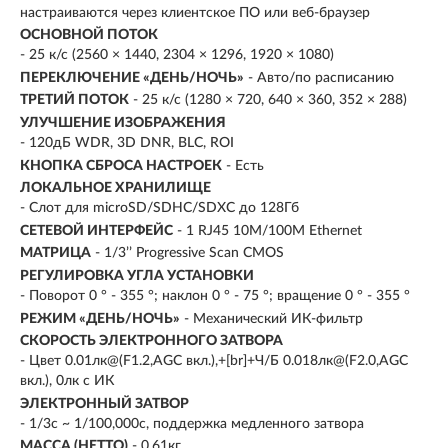
настраиваются через клиентское ПО или веб-браузер
ОСНОВНОЙ ПОТОК
- 25 к/с (2560 × 1440, 2304 × 1296, 1920 × 1080)
ПЕРЕКЛЮЧЕНИЕ «ДЕНЬ/НОЧЬ»
- Авто/по расписанию
ТРЕТИЙ ПОТОК
- 25 к/с (1280 × 720, 640 × 360, 352 × 288)
УЛУЧШЕНИЕ ИЗОБРАЖЕНИЯ
- 120дБ WDR, 3D DNR, BLC, ROI
КНОПКА СБРОСА НАСТРОЕК
- Есть
ЛОКАЛЬНОЕ ХРАНИЛИЩЕ
- Слот для microSD/SDHC/SDXC до 128Гб
СЕТЕВОЙ ИНТЕРФЕЙС
- 1 RJ45 10M/100M Ethernet
МАТРИЦА
- 1/3’’ Progressive Scan CMOS
РЕГУЛИРОВКА УГЛА УСТАНОВКИ
- Поворот 0 ° - 355 °; наклон 0 ° - 75 °; вращение 0 ° - 355 °
РЕЖИМ «ДЕНЬ/НОЧЬ»
- Механический ИК-фильтр
СКОРОСТЬ ЭЛЕКТРОННОГО ЗАТВОРА
- Цвет 0.01лк@(F1.2,AGC вкл.),+[br]+Ч/Б 0.018лк@(F2.0,AGC
вкл.), 0лк с ИК
ЭЛЕКТРОННЫЙ ЗАТВОР
- 1/3с ~ 1/100,000с, поддержка медленного затвора
МАССА (НЕТТО)
- 0,61кг