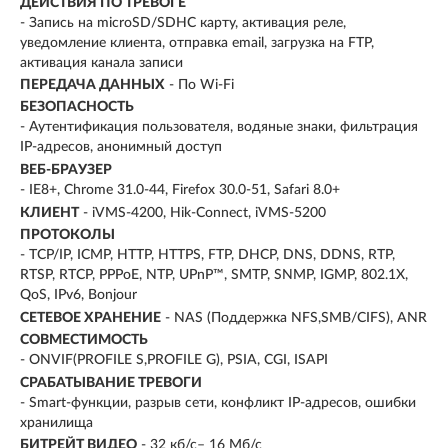
ДЕЙСТВИЯ ПО ТРЕВОГЕ
- Запись на microSD/SDHC карту, активация реле,
уведомление клиента, отправка email, загрузка на FTP,
активация канала записи
ПЕРЕДАЧА ДАННЫХ
- По Wi-Fi
БЕЗОПАСНОСТЬ
- Аутентификация пользователя, водяные знаки, фильтрация
IP-адресов, анонимный доступ
ВЕБ-БРАУЗЕР
- IE8+, Chrome 31.0-44, Firefox 30.0-51, Safari 8.0+
КЛИЕНТ
- iVMS-4200, Hik-Connect, iVMS-5200
ПРОТОКОЛЫ
- TCP/IP, ICMP, HTTP, HTTPS, FTP, DHCP, DNS, DDNS, RTP,
RTSP, RTCP, PPPoE, NTP, UPnP™, SMTP, SNMP, IGMP, 802.1X,
QoS, IPv6, Bonjour
СЕТЕВОЕ ХРАНЕНИЕ
- NAS (Поддержка NFS,SMB/CIFS), ANR
СОВМЕСТИМОСТЬ
- ONVIF(PROFILE S,PROFILE G), PSIA, CGI, ISAPI
СРАБАТЫВАНИЕ ТРЕВОГИ
- Smart-функции, разрыв сети, конфликт IP-адресов, ошибки
хранилища
БИТРЕЙТ ВИДЕО
- 32 кб/с– 16 Мб/с