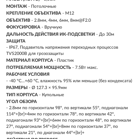
МОНТАЖ
- Потолочные
КРЕПЛЕНИЕ ОБЪЕКТИВА
- M12
ОБЪЕКТИВ
- 2.8мм, 4мм, 6мм, 8мм@F2.0
ФОКУСИРОВКА
- Вручную
ДАЛЬНОСТЬ ДЕЙСТВИЯ ИК-ПОДСВЕТКИ
- До 30м
ЗАЩИТА
- IP67, Подавитель напряжения переходных процессов
TVS2000В для грозозащиты
МАТЕРИАЛ КОРПУСА
- Пластик
ПОТРЕБЛЯЕМАЯ МОЩНОСТЬ
- 7.5Вт макс.
РАБОЧИЕ УСЛОВИЯ
- -40 °C…+60 °C, влажность 95% или меньше (без конденсата)
РАЗМЕРЫ
- Ø 127.3 × 95.9мм
ТИП КОРПУСА
- Купольные
УГОЛ ОБЗОРА
- 2.8мм по горизонтали 98°, по вертикали 55°, подиагонали
114°+[br]+4мм по горизонтали 78°, по вертикали 42°,
подиагонали 93°+[br]+6мм по горизонтали 48°, по вертикали
27°, подиагонали 54°+[br]+8мм по горизонтали 37°, по
вертикали 21°, по диагонали 44°+[br]+