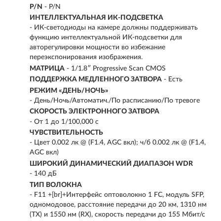
P/N
- P/N
ИНТЕЛЛЕКТУАЛЬНАЯ ИК-ПОДСВЕТКА
- ИК-светодиоды на камере должны поддерживать
функцию интеллектуальной ИК-подсветки для
авторегулировки мощности во избежание
переэкспонирования изображения.
МАТРИЦА
- 1/1.8″ Progressive Scan CMOS
ПОДДЕРЖКА МЕДЛЕННОГО ЗАТВОРА
- Есть
РЕЖИМ «ДЕНЬ/НОЧЬ»
- День/Ночь/Автоматич./По расписанию/По тревоге
СКОРОСТЬ ЭЛЕКТРОННОГО ЗАТВОРА
- От 1 до 1/100,000 с
ЧУВСТВИТЕЛЬНОСТЬ
- Цвет 0.002 лк @ (F1.4, AGC вкл); ч/б 0.002 лк @ (F1.4,
AGC вкл)
ШИРОКИЙ ДИНАМИЧЕСКИЙ ДИАПАЗОН WDR
- 140 дБ
ТИП ВОЛОКНА
- F11 +[br]+Интерфейс оптоволокно 1 FC, модуль SFP,
одномодовое, расстояние передачи до 20 км, 1310 нм
(TX) и 1550 нм (RX), скорость передачи до 155 Мбит/с