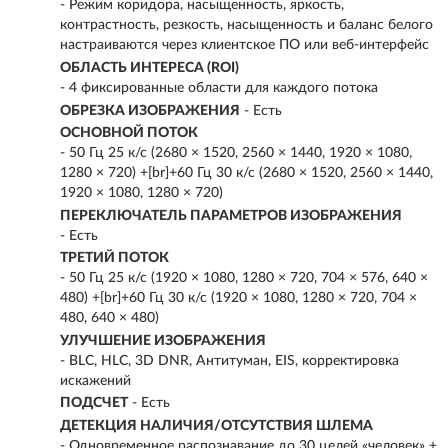
- Режим коридора, насыщенность, яркость,
контрастность, резкость, насыщенность и баланс белого
настраиваются через клиентское ПО или веб-интерфейс
ОБЛАСТЬ ИНТЕРЕСА (ROI)
- 4 фиксированные области для каждого потока
ОБРЕЗКА ИЗОБРАЖЕНИЯ
- Есть
ОСНОВНОЙ ПОТОК
- 50 Гц 25 к/с (2680 × 1520, 2560 × 1440, 1920 × 1080,
1280 × 720) +[br]+60 Гц 30 к/с (2680 × 1520, 2560 × 1440,
1920 × 1080, 1280 × 720)
ПЕРЕКЛЮЧАТЕЛЬ ПАРАМЕТРОВ ИЗОБРАЖЕНИЯ
- Есть
ТРЕТИЙ ПОТОК
- 50 Гц 25 к/с (1920 × 1080, 1280 × 720, 704 × 576, 640 ×
480) +[br]+60 Гц 30 к/с (1920 × 1080, 1280 × 720, 704 ×
480, 640 × 480)
УЛУЧШЕНИЕ ИЗОБРАЖЕНИЯ
- BLC, HLC, 3D DNR, Антитуман, EIS, корректировка
искажений
ПОДСЧЕТ
- Есть
ДЕТЕКЦИЯ НАЛИЧИЯ/ОТСУТСТВИЯ ШЛЕМА
- Одновременное распознавание до 30 целей «человек» +