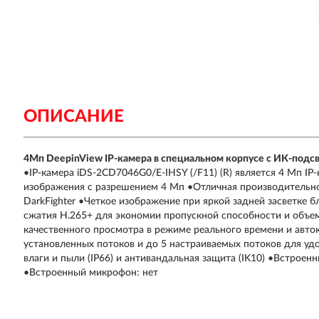
ОПИСАНИЕ
4Мп DeepinView IP-камера в специальном корпусе с ИК-подс
•IP-камера iDS-2CD7046G0/E-IHSY (/F11) (R) является 4 Мп I
изображения с разрешением 4 Мп •Отличная производительно
DarkFighter •Четкое изображение при яркой задней засветке
сжатия H.265+ для экономии пропускной способности и объе
качественного просмотра в режиме реального времени и авто
установленных потоков и до 5 настраиваемых потоков для у
влаги и пыли (IP66) и антивандальная защита (IK10) •Встрое
•Встроенный микрофон: нет