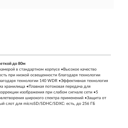
веткой до 80м
P-камерой в стандартном корпусе •Высокое качество
сть при низкой освещенности благодаря технологии
 благодаря технологии 140 WDR •Эффективная технология
ма хранилища •Плавная потоковая передача для
коррекции изображения при слабом сигнале сети •5
довлетворения широкого спектра применений •Защита от
нный слот для microSD/SDHC/SDXC: есть, до 256 ГБ