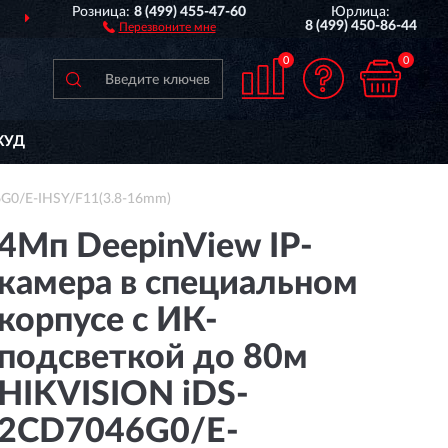
Розница:
8 (499) 455-47-60
Юрлица:
ДОСТАВИМ
ПО ВСЕЙ РОССИИ
8 (499) 450-86-44
Перезвоните мне
0
0
КУД
6G0/E-IHSY/F11(3.8-16mm)
4Мп DeepinView IP-
камера в специальном
корпусе с ИК-
подсветкой до 80м
HIKVISION iDS-
2CD7046G0/E-