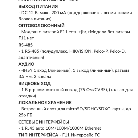
ВЫХОД ПИТАНИЯ
- DC 12 В, макс. 200 мA (поддерживается всеми типами
блоков питания)
ОПТОВОЛОКОННЫЙ
- Модели с литерой F11 есть +[br]+Модели без литеры
F11 нет
RS-485
- 1 RS-485 (полудуплекс, HIKVISION, Pelco-P, Pelco-D,
адаптивный)
АУДИО
- -IHSY 1 вход (линейный), 1 выход (линейный), разъем
3.5 мм, 2 канала
ВИДЕОВЫХОД
- 1 В p-p композитный выход (75 Ом/CVBS), (только для
отладки)
ЛОКАЛЬНОЕ ХРАНЕНИЕ
- Встроенный слот для microSD/SDHC/SDXC-карты, до
256 ГБ
СЕТЕВЫЕ ИНТЕРФЕЙСЫ
- 1 RJ45 auto 10M/100M/1000M Ethernet
ТИП ИНТЕРФЕЙСА
- F11 Интерфейс FC