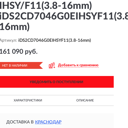
IHSY/F11(3.8-16mm)
iDS2CD7046G0EIHSYF11(3.
16mm)
Артикул:
iDS2CD7046G0EIHSYF11(3.8-16mm)
161 090 руб.
Добавить к сравнению
НЕТ В НАЛИЧИИ
УВЕДОМИТЬ О ПОСТУПЛЕНИИ
ХАРАКТЕРИСТИКИ
ОПИСАНИЕ
ДОСТАВКА В
КРАСНОДАР