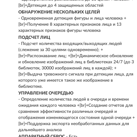
[br]+Детекция до 4 защищенных областей
ОБНАРУЖЕНИЕ НЕСКОЛЬКИХ ЦЕЛЕЙ
- Одновременная детекция фигуры и лица человека +
[br]+Получение 8 характерных признаков лица и 13
характерных признаков фигуры человека
ПОДСЧЕТ ЛИЦ
- Подсчет количества входящих/выходящих людей
(слежение за 30 целями одновременно); +
[br]+Распознавание лиц; +[br]+Динамическое обновление
и обновление изображений лиц в библиотеках 24/7 (до 3
библиотек, 30000 изображений лиц в каждой); +
[br]+Выдача тревожного сигнала при детекции лица, для
которого уже имеется такое же изображение в
библиотеке.
УПРАВЛЕНИЕ ОЧЕРЕДЬЮ
- Определение количества людей в очереди и времени
ожидания каждого человека +[br]+Создание отчетов для
сравнения эффективности различных очередей и
отображения изменяющегося состояния одной очереди +
[br]+Поддержка экспорта необработанных данных для
дальнейшего анализа
АППАРАТНЫЙ СБРОС
- Есть