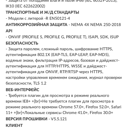
- Защита от попадания влаги и пыли IP66 (IEC 60529-2013),
IK10 (IEC 622622002)
ТРАНСПОРТНЫЕ И Ж/Д СТАНДАРТЫ
- Модели с литерой -R EN50121-4
АНТИКОРРОЗИЙНАЯ ЗАЩИТА
- NEMA 4X NEMA 250-2018
API
- ONVIF (PROFILE S, PROFILE G, PROFILE T), ISAPI, SDK, ISUP
БЕЗОПАСНОСТЬ
- Защита паролем, сложный пароль, шифрование HTTPS,
аутентификация 802.1X (EAP-TLS, EAP-LEAP, EAP-MD5),
водяные знаки, фильтрация IP-адресов, базовая и дайджест-
аутентификация для HTTP/HTTPS, WSSE и дайджест-
аутентификация для ONVIF, RTP/RTSP через HTTPS,
настройки управления временем ожидания, журнал проверки
безопасности, TLS 1.2
ВЕБ-ИНТЕРФЕЙС
- Требуется плагин для просмотра в режиме реального
времени IE8+ +[br]+Не требуется плагин для просмотра в
режиме реального времени Chrome 57.0+, Firefox 52.0+, Safari
11+ +[br]+Локальные сервисы Chrome 41.0+, Firefox 30.0+
ВЕРСИЯ ПРОШИВКИ
- V5.5.121
КЛИЕНТ