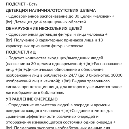
ПОДСЧЕТ
- Есть
ДЕТЕКЦИЯ НАЛИЧИЯ/ОТСУТСТВИЯ ШЛЕМА
- Одновременное распознавание до 30 целей «человек» +
[br]+Детекция до 4 защищенных областей
ОБНАРУЖЕНИЕ НЕСКОЛЬКИХ ЦЕЛЕЙ
- Одновременная детекция фигуры и лица человека +
[br]+Получение 8 характерных признаков лица и 13
характерных признаков фигуры человека
ПОДСЧЕТ ЛИЦ
- Подсчет количества входящих/выходящих людей
(слежение за 30 целями одновременно); +[br]+Распознавание
лиц; +[br]+Динамическое обновление и обновление
изображений лиц в библиотеках 24/7 (до 3 библиотек, 30000
изображений лиц в каждой); +[br]+Выдача тревожного
сигнала при детекции лица, для которого уже имеется такое
же изображение в библиотеке.
УПРАВЛЕНИЕ ОЧЕРЕДЬЮ
- Определение количества людей в очереди и времени
ожидания каждого человека +[br]+Создание отчетов для
сравнения эффективности различных очередей и
отображения изменяющегося состояния одной очереди +
[br]+Поддержка экспорта необработанных данных для