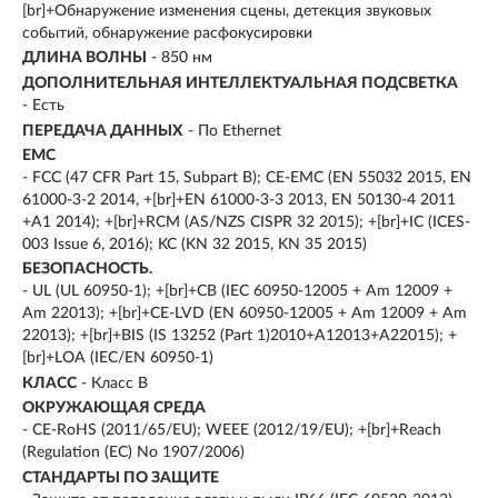
[br]+Обнаружение изменения сцены, детекция звуковых
событий, обнаружение расфокусировки
ДЛИНА ВОЛНЫ
- 850 нм
ДОПОЛНИТЕЛЬНАЯ ИНТЕЛЛЕКТУАЛЬНАЯ ПОДСВЕТКА
- Есть
ПЕРЕДАЧА ДАННЫХ
- По Ethernet
EMC
- FCC (47 CFR Part 15, Subpart B); CE-EMC (EN 55032 2015, EN
61000-3-2 2014, +[br]+EN 61000-3-3 2013, EN 50130-4 2011
+A1 2014); +[br]+RCM (AS/NZS CISPR 32 2015); +[br]+IC (ICES-
003 Issue 6, 2016); KC (KN 32 2015, KN 35 2015)
БЕЗОПАСНОСТЬ.
- UL (UL 60950-1); +[br]+CB (IEC 60950-12005 + Am 12009 +
Am 22013); +[br]+CE-LVD (EN 60950-12005 + Am 12009 + Am
22013); +[br]+BIS (IS 13252 (Part 1)2010+A12013+A22015); +
[br]+LOA (IEC/EN 60950-1)
КЛАСС
- Класс B
ОКРУЖАЮЩАЯ СРЕДА
- CE-RoHS (2011/65/EU); WEEE (2012/19/EU); +[br]+Reach
(Regulation (EC) No 1907/2006)
СТАНДАРТЫ ПО ЗАЩИТЕ