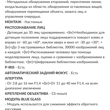
- Метаданные обнаружения вторжений, пересечения линии,
входа/выхода из области, обнаружения оставленных вещей,
обнаружения перемещения объекта, захвата лиц и
управления очередью.
МОНТАЖ
- Настенные
РАСПОЗНАВАНИЕ ЛИЦ
- Детекция до 30 лиц одновременно; +[br]+Необходимое для
детекции положение лица поддерживается поворот влево и
вправо от -60 до +60°, наклон вверх и вниз от -30 до +30°; +
[br]+До 3 настраиваемых библиотек, 30000 изображений лиц
в каждой; +[br]+Распознавание человека при помощи
моделирования лица, оценки и сравнения с изображениями в
библиотеке; +[br]+Шифрование библиотеки изображений.
P-IRIS
- Есть
АВТОМАТИЧЕСКИЙ ЗАДНИЙ ФОКУС
- Есть
АПЕРТУРА
- От 3.8 до 16 мм F1.4 +[br]+От 11 до 40 мм F1.4, на всем
диапазоне увеличения
КРЕПЛЕНИЕ ОБЪЕКТИВА
- CS-mount
МОДУЛЬ BLUE GLASS
- Модуль используется для снижения эффекта обратного
рассеяния