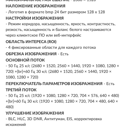
МАКСИМАЛЬНОЕ РАЗРЕШЕНИЕ
- 2680 × 1520
НАЛОЖЕНИЕ ИЗОБРАЖЕНИЯ
- Логотип в формате bmp 24 бит размером 128 х 128
НАСТРОЙКИ ИЗОБРАЖЕНИЯ
- Режим коридора, насыщенность, яркость, контрастность,
резкость, насыщенность и баланс белого настраиваются
через клиентское ПО или веб-интерфейс
ОБЛАСТЬ ИНТЕРЕСА (ROI)
- 4 фиксированные области для каждого потока
ОБРЕЗКА ИЗОБРАЖЕНИЯ
- Есть
ОСНОВНОЙ ПОТОК
- 50 Гц 25 к/с (2680 × 1520, 2560 × 1440, 1920 × 1080, 1280 ×
720) +[br]+60 Гц 30 к/с (2680 × 1520, 2560 × 1440, 1920 ×
1080, 1280 × 720)
ПЕРЕКЛЮЧАТЕЛЬ ПАРАМЕТРОВ ИЗОБРАЖЕНИЯ
- Есть
ТРЕТИЙ ПОТОК
- 50 Гц 25 к/с (1920 × 1080, 1280 × 720, 704 × 576, 640 × 480)
+[br]+60 Гц 30 к/с (1920 × 1080, 1280 × 720, 704 × 480, 640 ×
480)
УЛУЧШЕНИЕ ИЗОБРАЖЕНИЯ
- BLC, HLC, 3D DNR, Антитуман, EIS, корректировка
искажений