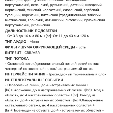
словацкий, французский, польский, голландский,
португальский, испанский, румынский, датский, шведский,
норвежский, финский, хорватский, словенский, сербский,
турецкий, корейский, китайский (традиционный), тайский,
вьетнамский, японский, латышский, литовский, бразильский
португальский, украинский
ДАЛЬНОСТЬ ИК-ПОДСВЕТКИ
- От 3.8 до 16 мм 80 м +[br]+От 11 до 40 мм 120 м
ТИП АУДИО
- Моно
ФИЛЬТР ШУМА ОКРУЖАЮЩЕЙ СРЕДЫ
- Есть
БИТРЕЙТ
- CBR/VBR
ТИП ПОТОКА
- Основной поток/дополнительный поток/третий поток/
четвертый поток/пятый поток/настраиваемый поток
ИНТЕРФЕЙС ПИТАНИЯ
- Трехъядерный терминальный блок
ИНТЕЛЛЕКТУАЛЬНЫЕ СОБЫТИЯ
- Пересечение линии, до 4 настраиваемых линий +
[br]+Вторжение, до 4 настраиваемых областей +[br]+Вход в
область, до 4 настраиваемых областей +[br]+Выход из
области, до 4 настраиваемых областей +[br]+Обнаружение
оставленного багажа, до 4 настраиваемых областей +
[br]+Перемещение объекта, до 4 настраиваемых областей +