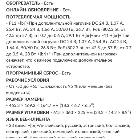
ОБОГРЕВАТЕЛЬ
- Есть
ОНЛАЙН-ОБНОВЛЕНИЕ
- Есть
ПОТРЕБЛЯЕМАЯ МОЩНОСТЬ
- F11 +[br]+При дополнительной нагрузке DC 24 В, 1.07 A,
25.4 Вт; AC 24 В, 1.66 A, 50/60 Гц, 26.7 Вт; PoE (802.3 bt, от
42.5 до 57 В), от 0.7 до 0.6 A, 29.1 Вт +[br]+Без F11 +[br]+При
дополнительной нагрузке DC 24 В, 1.07 A, 25.4 Вт; AC 24 В,
1.64 A, 50/60 Гц, 26.8 Вт; PoE (802.3 bt, от 42.5 до 57 В), от 0.7
до 0.5 A, 28 Вт +[br]+* «При дополнительной нагрузке»
означает, что к камере подключено дополнительное
устройство.
ПРОГРАММНЫЙ СБРОС
- Есть
РАБОЧИЕ УСЛОВИЯ
- От -50 до +60 °C, влажность 95 % или меньше (без
конденсата)
РАЗМЕР КАМЕРЫ
- 465.3 × 169.2 × 164.7 мм (18.3 × 6.7 × 6.5″)
РАЗМЕР УПАКОВКИ
- 615 × 360 × 225 мм (24.2 × 14.2 × 8.9″)
ЯЗЫК ВЕБ-КЛИЕНТА
- 33 языка +[br]+Английский, русский, эстонский, болгарский,
венгерский, греческий, немецкий, итальянский, чешский,