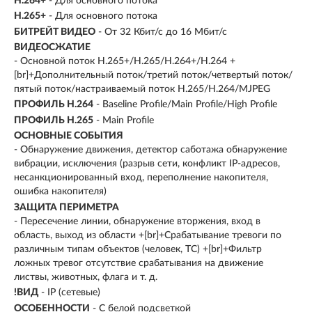
H.264+
- Для основного потока
H.265+
- Для основного потока
БИТРЕЙТ ВИДЕО
- От 32 Кбит/с до 16 Мбит/с
ВИДЕОСЖАТИЕ
- Основной поток H.265+/H.265/H.264+/H.264 +
[br]+Дополнительный поток/третий поток/четвертый поток/
пятый поток/настраиваемый поток H.265/H.264/MJPEG
ПРОФИЛЬ H.264
- Baseline Profile/Main Profile/High Profile
ПРОФИЛЬ H.265
- Main Profile
ОСНОВНЫЕ СОБЫТИЯ
- Обнаружение движения, детектор саботажа обнаружение
вибрации, исключения (разрыв сети, конфликт IP-адресов,
несанкционированный вход, переполнение накопителя,
ошибка накопителя)
ЗАЩИТА ПЕРИМЕТРА
- Пересечение линии, обнаружение вторжения, вход в
область, выход из области +[br]+Срабатывание тревоги по
различным типам объектов (человек, ТС) +[br]+Фильтр
ложных тревог отсутствие срабатывания на движение
листвы, животных, флага и т. д.
!ВИД
- IP (сетевые)
ОСОБЕННОСТИ
- С белой подсветкой