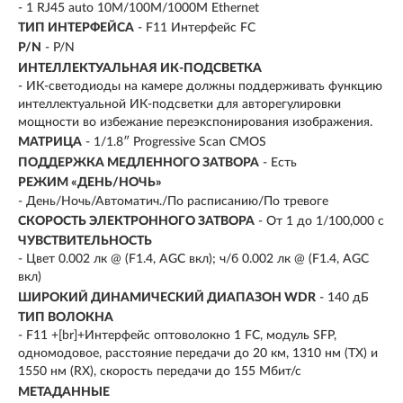
- 1 RJ45 auto 10M/100M/1000M Ethernet
ТИП ИНТЕРФЕЙСА
- F11 Интерфейс FC
P/N
- P/N
ИНТЕЛЛЕКТУАЛЬНАЯ ИК-ПОДСВЕТКА
- ИК-светодиоды на камере должны поддерживать функцию
интеллектуальной ИК-подсветки для авторегулировки
мощности во избежание переэкспонирования изображения.
МАТРИЦА
- 1/1.8″ Progressive Scan CMOS
ПОДДЕРЖКА МЕДЛЕННОГО ЗАТВОРА
- Есть
РЕЖИМ «ДЕНЬ/НОЧЬ»
- День/Ночь/Автоматич./По расписанию/По тревоге
СКОРОСТЬ ЭЛЕКТРОННОГО ЗАТВОРА
- От 1 до 1/100,000 с
ЧУВСТВИТЕЛЬНОСТЬ
- Цвет 0.002 лк @ (F1.4, AGC вкл); ч/б 0.002 лк @ (F1.4, AGC
вкл)
ШИРОКИЙ ДИНАМИЧЕСКИЙ ДИАПАЗОН WDR
- 140 дБ
ТИП ВОЛОКНА
- F11 +[br]+Интерфейс оптоволокно 1 FC, модуль SFP,
одномодовое, расстояние передачи до 20 км, 1310 нм (TX) и
1550 нм (RX), скорость передачи до 155 Мбит/с
МЕТАДАННЫЕ