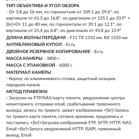
ТИП ОБЪЕКТИВА И УГОЛ ОБЗОРА
- От 3.8 до 16 мм, по горизонтали от 109.1 до 29.6°, по
вертикали от 61.3 до 16.8°, по диагонали от 125.1 до 33.9° +
[br]+От 11 до 40 мм, по горизонтали от 39.1 до 12.1°, по
вертикали от 21.4 до 6.8°, по диагонали от 45.8 до 13.9°
ДЛИНА ВОЛНЫ ПЕРЕДАЧИ
- F11 TX 1310 нм, RX 1550 нм
АНТИБЛИКОВЫЙ КУПОЛ
- Есть
ДВОЙНОЕ РЕЗЕРВНОЕ КОПИРОВАНИЕ
- Есть
МАССА КАМЕРЫ
- 3800 г
МАССА С УПАКОВКОЙ
- 6000 г
МАТЕРИАЛ КАМЕРЫ
- Корпус из алюминиевого сплава, защитный козырек,
передняя панель
МЕТОД ПРИВЯЗКИ
- Загрузка на FTP/NAS/карту памяти, уведомление центра
мониторинга, отправка email, срабатывание тревожного
выхода, запись по тревоге, захват изображения +[br]+Запись
по тревоге карта памяти, сетевое хранение, предзапись и
постзапись +[br]+Загрузка изображений FTP, SFTP, HTTP, NAS,
Email +[br]+Запуск уведомлений HTTP, ISAPI, тревожный
выход, Email