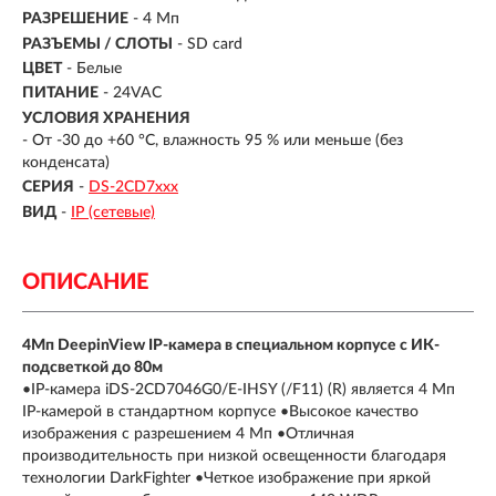
РАЗРЕШЕНИЕ
- 4 Мп
РАЗЪЕМЫ / СЛОТЫ
- SD card
ЦВЕТ
- Белые
ПИТАНИЕ
- 24VAC
УСЛОВИЯ ХРАНЕНИЯ
- От -30 до +60 °C, влажность 95 % или меньше (без
конденсата)
СЕРИЯ
-
DS-2CD7ххх
ВИД
-
IP (сетевые)
ОПИСАНИЕ
4Мп DeepinView IP-камера в специальном корпусе с ИК-
подсветкой до 80м
•IP-камера iDS-2CD7046G0/E-IHSY (/F11) (R) является 4 Мп
IP-камерой в стандартном корпусе •Высокое качество
изображения с разрешением 4 Мп •Отличная
производительность при низкой освещенности благодаря
технологии DarkFighter •Четкое изображение при яркой