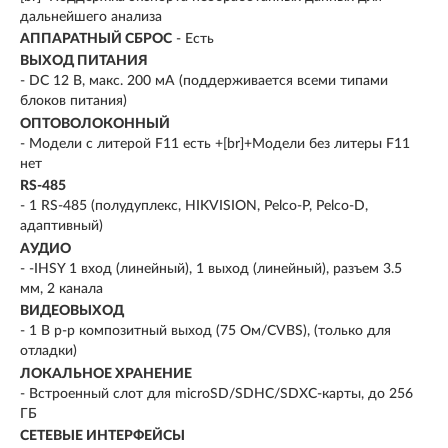
дальнейшего анализа
АППАРАТНЫЙ СБРОС
- Есть
ВЫХОД ПИТАНИЯ
- DC 12 В, макс. 200 мA (поддерживается всеми типами
блоков питания)
ОПТОВОЛОКОННЫЙ
- Модели с литерой F11 есть +[br]+Модели без литеры F11
нет
RS-485
- 1 RS-485 (полудуплекс, HIKVISION, Pelco-P, Pelco-D,
адаптивный)
АУДИО
- -IHSY 1 вход (линейный), 1 выход (линейный), разъем 3.5
мм, 2 канала
ВИДЕОВЫХОД
- 1 В p-p композитный выход (75 Ом/CVBS), (только для
отладки)
ЛОКАЛЬНОЕ ХРАНЕНИЕ
- Встроенный слот для microSD/SDHC/SDXC-карты, до 256
ГБ
СЕТЕВЫЕ ИНТЕРФЕЙСЫ