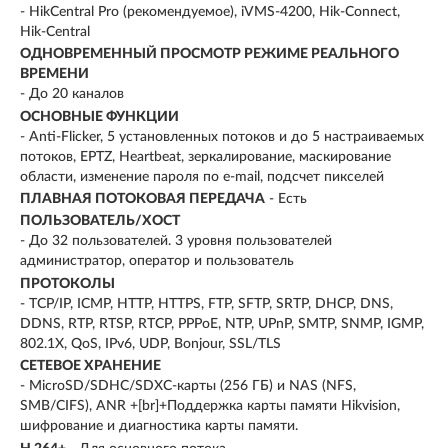
- HikCentral Pro (рекомендуемое), iVMS-4200, Hik-Connect,
Hik-Central
ОДНОВРЕМЕННЫЙ ПРОСМОТР РЕЖИМЕ РЕАЛЬНОГО
ВРЕМЕНИ
- До 20 каналов
ОСНОВНЫЕ ФУНКЦИИ
- Anti-Flicker, 5 установленных потоков и до 5 настраиваемых
потоков, EPTZ, Heartbeat, зеркалирование, маскирование
области, изменение пароля по e-mail, подсчет пикселей
ПЛАВНАЯ ПОТОКОВАЯ ПЕРЕДАЧА
- Есть
ПОЛЬЗОВАТЕЛЬ/ХОСТ
- До 32 пользователей. 3 уровня пользователей
администратор, оператор и пользователь
ПРОТОКОЛЫ
- TCP/IP, ICMP, HTTP, HTTPS, FTP, SFTP, SRTP, DHCP, DNS,
DDNS, RTP, RTSP, RTCP, PPPoE, NTP, UPnP, SMTP, SNMP, IGMP,
802.1X, QoS, IPv6, UDP, Bonjour, SSL/TLS
СЕТЕВОЕ ХРАНЕНИЕ
- MicroSD/SDHC/SDXC-карты (256 ГБ) и NAS (NFS,
SMB/CIFS), ANR +[br]+Поддержка карты памяти Hikvision,
шифрование и диагностика карты памяти.