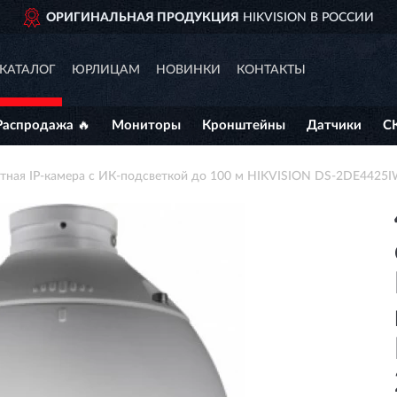
ИГИНАЛЬНАЯ ПРОДУКЦИЯ
HIKVISION В РОССИИ
КАТАЛОГ
ЮРЛИЦАМ
НОВИНКИ
КОНТАКТЫ
Распродажа 🔥
Мониторы
Кронштейны
Датчики
С
отная IP-камера с ИК-подсветкой до 100 м HIKVISION DS-2DE4425