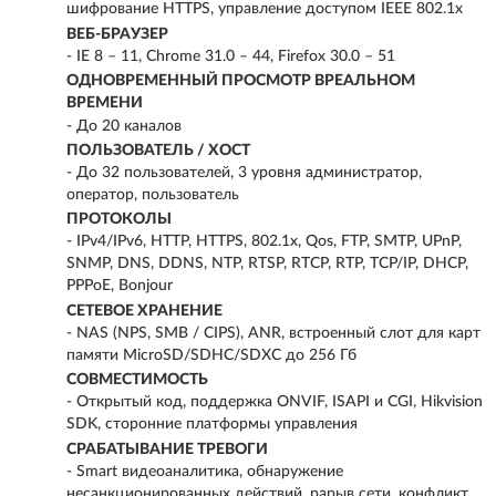
шифрование HTTPS, управление доступом IEEE 802.1x
ВЕБ-БРАУЗЕР
- IE 8 – 11, Chrome 31.0 – 44, Firefox 30.0 – 51
ОДНОВРЕМЕННЫЙ ПРОСМОТР ВРЕАЛЬНОМ
ВРЕМЕНИ
- До 20 каналов
ПОЛЬЗОВАТЕЛЬ / ХОСТ
- До 32 пользователей, 3 уровня администратор,
оператор, пользователь
ПРОТОКОЛЫ
- IPv4/IPv6, HTTP, HTTPS, 802.1x, Qos, FTP, SMTP, UPnP,
SNMP, DNS, DDNS, NTP, RTSP, RTCP, RTP, TCP/IP, DHCP,
PPPoE, Bonjour
СЕТЕВОЕ ХРАНЕНИЕ
- NAS (NPS, SMB / CIPS), ANR, встроенный слот для карт
памяти MicroSD/SDHC/SDXC до 256 Гб
СОВМЕСТИМОСТЬ
- Открытый код, поддержка ONVIF, ISAPI и CGI, Hikvision
SDK, сторонние платформы управления
СРАБАТЫВАНИЕ ТРЕВОГИ
- Smart видеоаналитика, обнаружение
несанкционированных действий, рарыв сети, конфликт