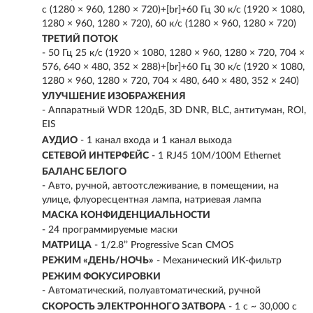
с (1280 × 960, 1280 × 720)+[br]+60 Гц 30 к/с (1920 × 1080,
1280 × 960, 1280 × 720), 60 к/с (1280 × 960, 1280 × 720)
ТРЕТИЙ ПОТОК
- 50 Гц 25 к/с (1920 × 1080, 1280 × 960, 1280 × 720, 704 ×
576, 640 × 480, 352 × 288)+[br]+60 Гц 30 к/с (1920 × 1080,
1280 × 960, 1280 × 720, 704 × 480, 640 × 480, 352 × 240)
УЛУЧШЕНИЕ ИЗОБРАЖЕНИЯ
- Аппаратный WDR 120дБ, 3D DNR, BLC, антитуман, ROI,
EIS
АУДИО
- 1 канал входа и 1 канал выхода
СЕТЕВОЙ ИНТЕРФЕЙС
- 1 RJ45 10M/100M Ethernet
БАЛАНС БЕЛОГО
- Авто, ручной, автоотслеживание, в помещении, на
улице, флуоресцентная лампа, натриевая лампа
МАСКА КОНФИДЕНЦИАЛЬНОСТИ
- 24 программируемые маски
МАТРИЦА
- 1/2.8’’ Progressive Scan CMOS
РЕЖИМ «ДЕНЬ/НОЧЬ»
- Механический ИК-фильтр
РЕЖИМ ФОКУСИРОВКИ
- Автоматический, полуавтоматический, ручной
СКОРОСТЬ ЭЛЕКТРОННОГО ЗАТВОРА
- 1 с ~ 30,000 с