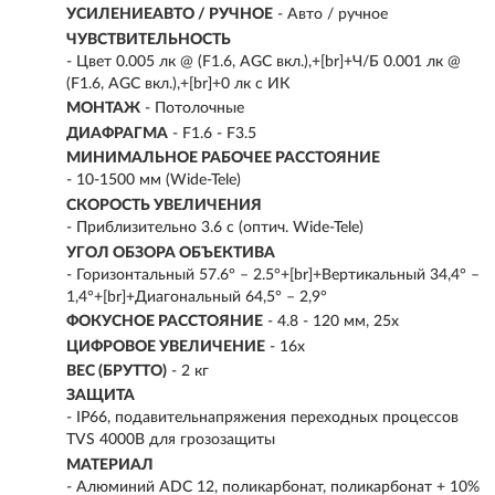
УСИЛЕНИЕАВТО / РУЧНОЕ
- Авто / ручное
ЧУВСТВИТЕЛЬНОСТЬ
- Цвет 0.005 лк @ (F1.6, AGC вкл.),+[br]+Ч/Б 0.001 лк @
(F1.6, AGC вкл.),+[br]+0 лк с ИК
МОНТАЖ
- Потолочные
ДИАФРАГМА
- F1.6 - F3.5
МИНИМАЛЬНОЕ РАБОЧЕЕ РАССТОЯНИЕ
- 10-1500 мм (Wide-Tele)
СКОРОСТЬ УВЕЛИЧЕНИЯ
- Приблизительно 3.6 с (оптич. Wide-Tele)
УГОЛ ОБЗОРА ОБЪЕКТИВА
- Горизонтальный 57.6° – 2.5°+[br]+Вертикальный 34,4° –
1,4°+[br]+Диагональный 64,5° – 2,9°
ФОКУСНОЕ РАССТОЯНИЕ
- 4.8 - 120 мм, 25x
ЦИФРОВОЕ УВЕЛИЧЕНИЕ
- 16х
ВЕС (БРУТТО)
- 2 кг
ЗАЩИТА
- IP66, подавительнапряжения переходных процессов
TVS 4000В для грозозащиты
МАТЕРИАЛ
- Алюминий ADC 12, поликарбонат, поликарбонат + 10%