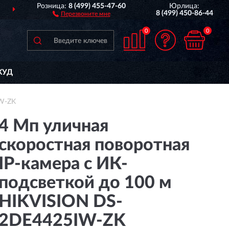
Розница:
8 (499) 455-47-60
Юрлица:
ДОСТАВИМ
ПО ВСЕЙ РОССИИ
8 (499) 450-86-44
Перезвоните мне
0
0
КУД
IW-ZK
4 Мп уличная
скоростная поворотная
IP-камера с ИК-
подсветкой до 100 м
HIKVISION DS-
2DE4425IW-ZK