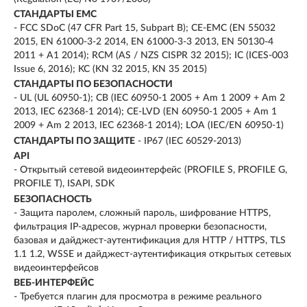
СТАНДАРТЫ EMC
- FCC SDoC (47 CFR Part 15, Subpart B); CE-EMC (EN 55032
2015, EN 61000-3-2 2014, EN 61000-3-3 2013, EN 50130-4
2011 + A1 2014); RCM (AS / NZS CISPR 32 2015); IC (ICES-003
Issue 6, 2016); KC (KN 32 2015, KN 35 2015)
СТАНДАРТЫ ПО БЕЗОПАСНОСТИ
- UL (UL 60950-1); CB (IEC 60950-1 2005 + Am 1 2009 + Am 2
2013, IEC 62368-1 2014); CE-LVD (EN 60950-1 2005 + Am 1
2009 + Am 2 2013, IEC 62368-1 2014); LOA (IEC/EN 60950-1)
СТАНДАРТЫ ПО ЗАЩИТЕ
- IP67 (IEC 60529-2013)
API
- Открытый сетевой видеоинтерфейс (PROFILE S, PROFILE G,
PROFILE T), ISAPI, SDK
БЕЗОПАСНОСТЬ
- Защита паролем, сложный пароль, шифрование HTTPS,
фильтрация IP-адресов, журнал проверки безопасности,
базовая и дайджест-аутентификация для HTTP / HTTPS, TLS
1.1 1.2, WSSE и дайджест-аутентификация открытых сетевых
видеоинтерфейсов
ВЕБ-ИНТЕРФЕЙС
- Требуется плагин для просмотра в режиме реального