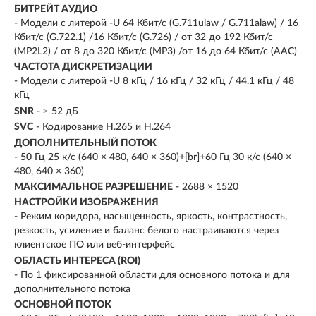
БИТРЕЙТ АУДИО
- Модели с литерой -U 64 Кбит/с (G.711ulaw / G.711alaw) / 16
Кбит/с (G.722.1) /16 Кбит/с (G.726) / от 32 до 192 Кбит/с
(MP2L2) / от 8 до 320 Кбит/с (MP3) /от 16 до 64 Кбит/с (AAC)
ЧАСТОТА ДИСКРЕТИЗАЦИИ
- Модели с литерой -U 8 кГц / 16 кГц / 32 кГц / 44.1 кГц / 48
кГц
SNR
- ≥ 52 дБ
SVC
- Кодирование H.265 и H.264
ДОПОЛНИТЕЛЬНЫЙ ПОТОК
- 50 Гц 25 к/с (640 × 480, 640 × 360)+[br]+60 Гц 30 к/с (640 ×
480, 640 × 360)
МАКСИМАЛЬНОЕ РАЗРЕШЕНИЕ
- 2688 × 1520
НАСТРОЙКИ ИЗОБРАЖЕНИЯ
- Режим коридора, насыщенность, яркость, контрастность,
резкость, усиление и баланс белого настраиваются через
клиентское ПО или веб-интерфейс
ОБЛАСТЬ ИНТЕРЕСА (ROI)
- По 1 фиксированной области для основного потока и для
дополнительного потока
ОСНОВНОЙ ПОТОК