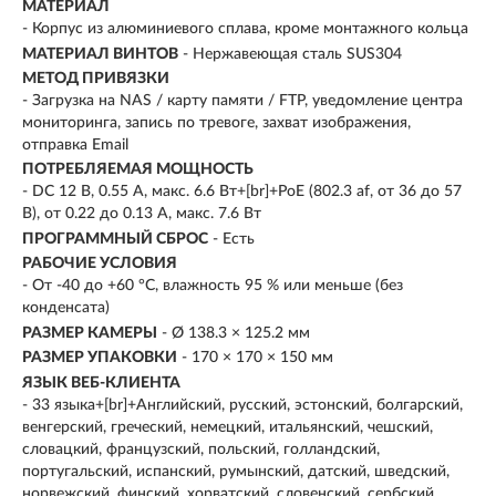
МАТЕРИАЛ
- Корпус из алюминиевого сплава, кроме монтажного кольца
МАТЕРИАЛ ВИНТОВ
- Нержавеющая сталь SUS304
МЕТОД ПРИВЯЗКИ
- Загрузка на NAS / карту памяти / FTP, уведомление центра
мониторинга, запись по тревоге, захват изображения,
отправка Email
ПОТРЕБЛЯЕМАЯ МОЩНОСТЬ
- DC 12 В, 0.55 A, макс. 6.6 Вт+[br]+PoE (802.3 af, от 36 до 57
В), от 0.22 до 0.13 A, макс. 7.6 Вт
ПРОГРАММНЫЙ СБРОС
- Есть
РАБОЧИЕ УСЛОВИЯ
- От -40 до +60 °C, влажность 95 % или меньше (без
конденсата)
РАЗМЕР КАМЕРЫ
- Ø 138.3 × 125.2 мм
РАЗМЕР УПАКОВКИ
- 170 × 170 × 150 мм
ЯЗЫК ВЕБ-КЛИЕНТА
- 33 языка+[br]+Английский, русский, эстонский, болгарский,
венгерский, греческий, немецкий, итальянский, чешский,
словацкий, французский, польский, голландский,
португальский, испанский, румынский, датский, шведский,
норвежский, финский, хорватский, словенский, сербский,