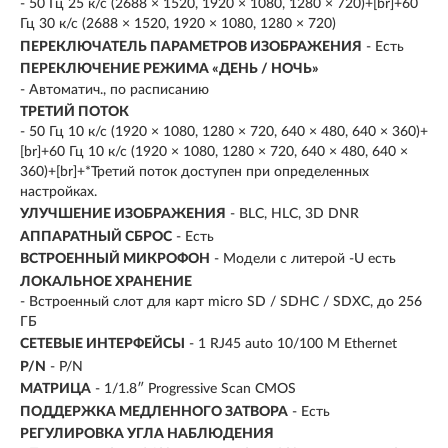
- 50 Гц 25 к/с (2688 × 1520, 1920 × 1080, 1280 × 720)+[br]+60
Гц 30 к/с (2688 × 1520, 1920 × 1080, 1280 × 720)
ПЕРЕКЛЮЧАТЕЛЬ ПАРАМЕТРОВ ИЗОБРАЖЕНИЯ
- Есть
ПЕРЕКЛЮЧЕНИЕ РЕЖИМА «ДЕНЬ / НОЧЬ»
- Автоматич., по расписанию
ТРЕТИЙ ПОТОК
- 50 Гц 10 к/с (1920 × 1080, 1280 × 720, 640 × 480, 640 × 360)+
[br]+60 Гц 10 к/с (1920 × 1080, 1280 × 720, 640 × 480, 640 ×
360)+[br]+*Третий поток доступен при определенных
настройках.
УЛУЧШЕНИЕ ИЗОБРАЖЕНИЯ
- BLC, HLC, 3D DNR
АППАРАТНЫЙ СБРОС
- Есть
ВСТРОЕННЫЙ МИКРОФОН
- Модели с литерой -U есть
ЛОКАЛЬНОЕ ХРАНЕНИЕ
- Встроенный слот для карт micro SD / SDHC / SDXC, до 256
ГБ
СЕТЕВЫЕ ИНТЕРФЕЙСЫ
- 1 RJ45 auto 10/100 М Ethernet
P/N
- P/N
МАТРИЦА
- 1/1.8″ Progressive Scan CMOS
ПОДДЕРЖКА МЕДЛЕННОГО ЗАТВОРА
- Есть
РЕГУЛИРОВКА УГЛА НАБЛЮДЕНИЯ