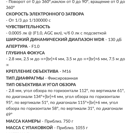
- Поворот от 0 до 360°,наклон от 0 до 90°, вращение от 0 до
360°
СКОРОСТЬ ЭЛЕКТРОННОГО ЗАТВОРА
- От 1/3 до 1/100000 с
ЧУВСТВИТЕЛЬНОСТЬ
- 0.0005 лк @ (F1.0, AGC вкл), ч/б 0 лк с подсветкой
ШИРОКИЙ ДИНАМИЧЕСКИЙ ДИАПАЗОН WDR
- 130 дБ
АПЕРТУРА
- F1.0
ГЛУБИНА ФОКУСА
- 2.8 мм, 2.5 м до ∞+[br]+4 мм, 3.5 м до ∞+[br]+6 мм, 7.5 м до
∞
КРЕПЛЕНИЕ ОБЪЕКТИВА
- М16
ТИП ДИАФРАГМЫ
- Фиксированная
ТИП ОБЪЕКТИВА И УГОЛ ОБЗОРА
- 2.8 мм, угол обзора по горизонтали 112°, по вертикали 61°,
по диагонали 134°+[br]+4 мм, угол обзора по горизонтали
95°, по вертикали 51°, по диагонали 115°+[br]+6 мм, угол
обзора по горизонтали 58°, по вертикали 31°, по диагонали
69°
МАССА КАМЕРЫ
- Приблиз. 750 г
МАССА С УПАКОВКОЙ
- Приблиз. 1055 г