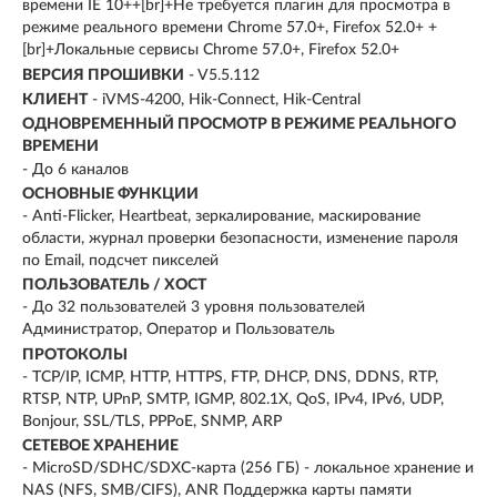
времени IE 10++[br]+Не требуется плагин для просмотра в
режиме реального времени Chrome 57.0+, Firefox 52.0+ +
[br]+Локальные сервисы Chrome 57.0+, Firefox 52.0+
ВЕРСИЯ ПРОШИВКИ
- V5.5.112
КЛИЕНТ
- iVMS-4200, Hik-Connect, Hik-Central
ОДНОВРЕМЕННЫЙ ПРОСМОТР В РЕЖИМЕ РЕАЛЬНОГО
ВРЕМЕНИ
- До 6 каналов
ОСНОВНЫЕ ФУНКЦИИ
- Anti-Flicker, Heartbeat, зеркалирование, маскирование
области, журнал проверки безопасности, изменение пароля
по Email, подсчет пикселей
ПОЛЬЗОВАТЕЛЬ / ХОСТ
- До 32 пользователей 3 уровня пользователей
Администратор, Оператор и Пользователь
ПРОТОКОЛЫ
- TCP/IP, ICMP, HTTP, HTTPS, FTP, DHCP, DNS, DDNS, RTP,
RTSP, NTP, UPnP, SMTP, IGMP, 802.1X, QoS, IPv4, IPv6, UDP,
Bonjour, SSL/TLS, PPPoE, SNMP, ARP
СЕТЕВОЕ ХРАНЕНИЕ
- MicroSD/SDHC/SDXC-карта (256 ГБ) - локальное хранение и
NAS (NFS, SMB/CIFS), ANR Поддержка карты памяти