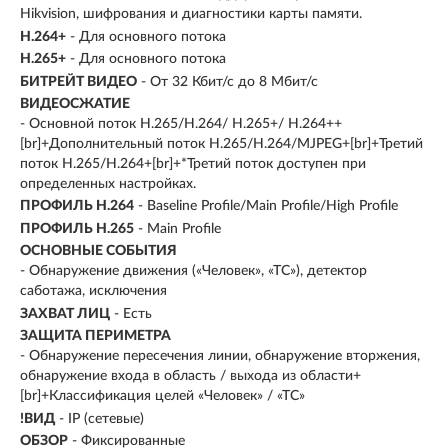
Hikvision, шифрования и диагностики карты памяти.
H.264+
- Для основного потока
H.265+
- Для основного потока
БИТРЕЙТ ВИДЕО
- От 32 Кбит/с до 8 Мбит/с
ВИДЕОСЖАТИЕ
- Основной поток H.265/H.264/ H.265+/ H.264++
[br]+Дополнительный поток H.265/H.264/MJPEG+[br]+Третий
поток H.265/H.264+[br]+*Третий поток доступен при
определенных настройках.
ПРОФИЛЬ H.264
- Baseline Profile/Main Profile/High Profile
ПРОФИЛЬ H.265
- Main Profile
ОСНОВНЫЕ СОБЫТИЯ
- Обнаружение движения («Человек», «ТС»), детектор
саботажа, исключения
ЗАХВАТ ЛИЦ
- Есть
ЗАЩИТА ПЕРИМЕТРА
- Обнаружение пересечения линии, обнаружение вторжения,
обнаружение входа в область / выхода из области+
[br]+Классификация целей «Человек» / «ТС»
!ВИД
- IP (сетевые)
ОБЗОР
- Фиксированные