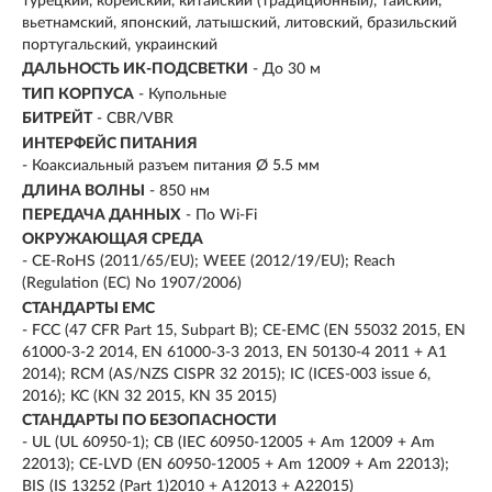
турецкий, корейский, китайский (традиционный), тайский,
вьетнамский, японский, латышский, литовский, бразильский
португальский, украинский
ДАЛЬНОСТЬ ИК-ПОДСВЕТКИ
- До 30 м
ТИП КОРПУСА
- Купольные
БИТРЕЙТ
- CBR/VBR
ИНТЕРФЕЙС ПИТАНИЯ
- Коаксиальный разъем питания Ø 5.5 мм
ДЛИНА ВОЛНЫ
- 850 нм
ПЕРЕДАЧА ДАННЫХ
- По Wi-Fi
ОКРУЖАЮЩАЯ СРЕДА
- CE-RoHS (2011/65/EU); WEEE (2012/19/EU); Reach
(Regulation (EC) No 1907/2006)
СТАНДАРТЫ EMC
- FCC (47 CFR Part 15, Subpart B); CE-EMC (EN 55032 2015, EN
61000-3-2 2014, EN 61000-3-3 2013, EN 50130-4 2011 + A1
2014); RCM (AS/NZS CISPR 32 2015); IC (ICES-003 issue 6,
2016); KC (KN 32 2015, KN 35 2015)
СТАНДАРТЫ ПО БЕЗОПАСНОСТИ
- UL (UL 60950-1); CB (IEC 60950-12005 + Am 12009 + Am
22013); CE-LVD (EN 60950-12005 + Am 12009 + Am 22013);
BIS (IS 13252 (Part 1)2010 + A12013 + A22015)