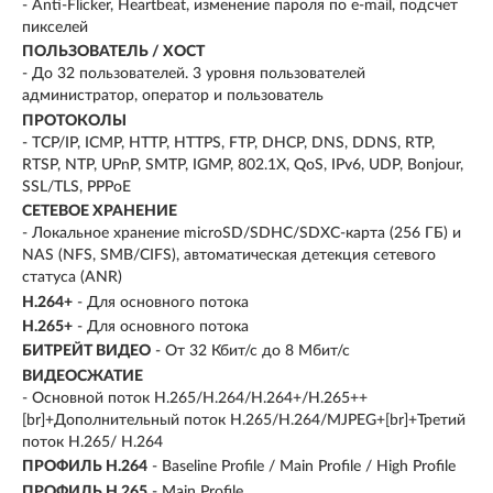
- Anti-Flicker, Heartbeat, изменение пароля по e-mail, подсчет
пикселей
ПОЛЬЗОВАТЕЛЬ / ХОСТ
- До 32 пользователей. 3 уровня пользователей
администратор, оператор и пользователь
ПРОТОКОЛЫ
- TCP/IP, ICMP, HTTP, HTTPS, FTP, DHCP, DNS, DDNS, RTP,
RTSP, NTP, UPnP, SMTP, IGMP, 802.1X, QoS, IPv6, UDP, Bonjour,
SSL/TLS, PPPoE
СЕТЕВОЕ ХРАНЕНИЕ
- Локальное хранение microSD/SDHC/SDXC-карта (256 ГБ) и
NAS (NFS, SMB/CIFS), автоматическая детекция сетевого
статуса (ANR)
H.264+
- Для основного потока
H.265+
- Для основного потока
БИТРЕЙТ ВИДЕО
- От 32 Кбит/с до 8 Мбит/с
ВИДЕОСЖАТИЕ
- Основной поток H.265/H.264/H.264+/H.265++
[br]+Дополнительный поток H.265/H.264/MJPEG+[br]+Третий
поток H.265/ H.264
ПРОФИЛЬ H.264
- Baseline Profile / Main Profile / High Profile
ПРОФИЛЬ H.265
- Main Profile