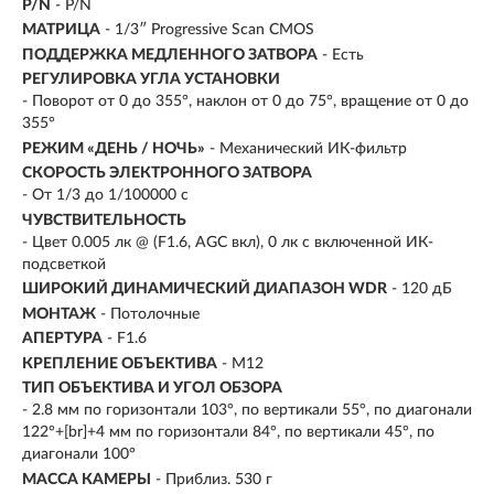
P/N
- P/N
МАТРИЦА
- 1/3″ Progressive Scan CMOS
ПОДДЕРЖКА МЕДЛЕННОГО ЗАТВОРА
- Есть
РЕГУЛИРОВКА УГЛА УСТАНОВКИ
- Поворот от 0 до 355°, наклон от 0 до 75°, вращение от 0 до
355°
РЕЖИМ «ДЕНЬ / НОЧЬ»
- Механический ИК-фильтр
СКОРОСТЬ ЭЛЕКТРОННОГО ЗАТВОРА
- От 1/3 до 1/100000 с
ЧУВСТВИТЕЛЬНОСТЬ
- Цвет 0.005 лк @ (F1.6, AGC вкл), 0 лк с включенной ИК-
подсветкой
ШИРОКИЙ ДИНАМИЧЕСКИЙ ДИАПАЗОН WDR
- 120 дБ
МОНТАЖ
- Потолочные
АПЕРТУРА
- F1.6
КРЕПЛЕНИЕ ОБЪЕКТИВА
- M12
ТИП ОБЪЕКТИВА И УГОЛ ОБЗОРА
- 2.8 мм по горизонтали 103°, по вертикали 55°, по диагонали
122°+[br]+4 мм по горизонтали 84°, по вертикали 45°, по
диагонали 100°
МАССА КАМЕРЫ
- Приблиз. 530 г