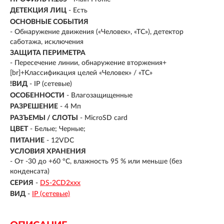
ДЕТЕКЦИЯ ЛИЦ
- Есть
ОСНОВНЫЕ СОБЫТИЯ
- Обнаружение движения («Человек», «ТС»), детектор
саботажа, исключения
ЗАЩИТА ПЕРИМЕТРА
- Пересечение линии, обнаружение вторжения+
[br]+Классификация целей «Человек» / «ТС»
!ВИД
- IP (сетевые)
ОСОБЕННОСТИ
- Влагозащищенные
РАЗРЕШЕНИЕ
- 4 Мп
РАЗЪЕМЫ / СЛОТЫ
- MicroSD card
ЦВЕТ
- Белые; Черные;
ПИТАНИЕ
- 12VDC
УСЛОВИЯ ХРАНЕНИЯ
- От -30 до +60 °C, влажность 95 % или меньше (без
конденсата)
СЕРИЯ
-
DS-2CD2xxx
ВИД
-
IP (сетевые)