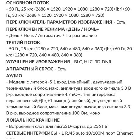
ОСНОВНОЙ ПОТОК
- 50 Гц 25 к/с (2688 × 1520, 1920 × 1080, 1280 × 720)+[br]+60
Гц 30 к/с (2688 × 1520, 1920 × 1080, 1280 × 720)
ПЕРЕКЛЮЧАТЕЛЬ ПАРАМЕТРОВ ИЗОБРАЖЕНИЯ
- Есть
ПЕРЕКЛЮЧЕНИЕ РЕЖИМА «ДЕНЬ / НОЧЬ»
- День / Ночь / Автоматич. / По расписанию
ТРЕТИЙ ПОТОК
- 50 Гц 25 к/с (1280 × 720, 640 × 480, 640 × 360)+[br]+60 Гц 30
к/с (1280 × 720, 640 × 480, 640 × 360)
УЛУЧШЕНИЕ ИЗОБРАЖЕНИЯ
- BLC, HLC, 3D DNR
АППАРАТНЫЙ СБРОС
- Есть
АУДИО
- Модели с литерой -S 1 вход (линейный), двухъядерный
терминальный блок, макс. амплитуда входного сигнала 3.3 В
p-p, входное сопротивление 4.7 кОм; тип интерфейса
неравновесный;+[br]+1 выход (линейный), двухъядерный
терминальный блок, макс. амплитуда выходного сигнала 3.3
В p-p, выходное сопротивление 100 Ом, моно
ЛОКАЛЬНОЕ ХРАНЕНИЕ
- Встроенный слот для microSD-карты, до 256 ГБ
СЕТЕВЫЕ ИНТЕРФЕЙСЫ
- 1 RJ45 auto 10/100M порт Ethernet