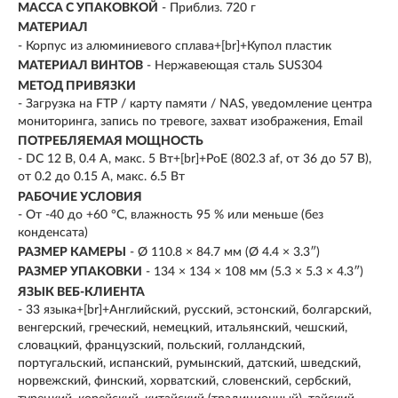
МАССА С УПАКОВКОЙ
- Приблиз. 720 г
МАТЕРИАЛ
- Корпус из алюминиевого сплава+[br]+Купол пластик
МАТЕРИАЛ ВИНТОВ
- Нержавеющая сталь SUS304
МЕТОД ПРИВЯЗКИ
- Загрузка на FTP / карту памяти / NAS, уведомление центра
мониторинга, запись по тревоге, захват изображения, Email
ПОТРЕБЛЯЕМАЯ МОЩНОСТЬ
- DC 12 В, 0.4 A, макс. 5 Вт+[br]+PoE (802.3 af, от 36 до 57 В),
от 0.2 до 0.15 A, макс. 6.5 Вт
РАБОЧИЕ УСЛОВИЯ
- От -40 до +60 °C, влажность 95 % или меньше (без
конденсата)
РАЗМЕР КАМЕРЫ
- Ø 110.8 × 84.7 мм (Ø 4.4 × 3.3″)
РАЗМЕР УПАКОВКИ
- 134 × 134 × 108 мм (5.3 × 5.3 × 4.3″)
ЯЗЫК ВЕБ-КЛИЕНТА
- 33 языка+[br]+Английский, русский, эстонский, болгарский,
венгерский, греческий, немецкий, итальянский, чешский,
словацкий, французский, польский, голландский,
португальский, испанский, румынский, датский, шведский,
норвежский, финский, хорватский, словенский, сербский,