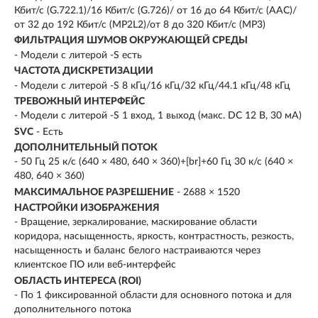
Кбит/с (G.722.1)/16 Кбит/с (G.726)/ от 16 до 64 Кбит/с (AAC)/
от 32 до 192 Кбит/с (MP2L2)/от 8 до 320 Кбит/с (MP3)
ФИЛЬТРАЦИЯ ШУМОВ ОКРУЖАЮЩЕЙ СРЕДЫ
- Модели с литерой -S есть
ЧАСТОТА ДИСКРЕТИЗАЦИИ
- Модели с литерой -S 8 кГц/16 кГц/32 кГц/44.1 кГц/48 кГц
ТРЕВОЖНЫЙ ИНТЕРФЕЙС
- Модели с литерой -S 1 вход, 1 выход (макс. DC 12 В, 30 мA)
SVC
- Есть
ДОПОЛНИТЕЛЬНЫЙ ПОТОК
- 50 Гц 25 к/с (640 × 480, 640 × 360)+[br]+60 Гц 30 к/с (640 ×
480, 640 × 360)
МАКСИМАЛЬНОЕ РАЗРЕШЕНИЕ
- 2688 × 1520
НАСТРОЙКИ ИЗОБРАЖЕНИЯ
- Вращение, зеркалирование, маскирование области
коридора, насыщенность, яркость, контрастность, резкость,
насыщенность и баланс белого настраиваются через
клиентское ПО или веб-интерфейс
ОБЛАСТЬ ИНТЕРЕСА (ROI)
- По 1 фиксированной области для основного потока и для
дополнительного потока