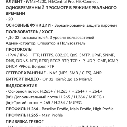
КЛИЕНТ
- iVMS-4200, HikCentral Pro, Hik-Connect
ОДНОВРЕМЕННЫЙ ПРОСМОТР В РЕЖИМЕ РЕАЛЬНОГО
ВРЕМЕНИ
- 20
ОСНОВНЫЕ ФУНКЦИИ
- Зеркалирование, защита паролем
ПОЛЬЗОВАТЕЛЬ / ХОСТ
- До 32 пользователей. 3 уровня пользователей
Администратор, Оператор и Пользователь
ПРОТОКОЛЫ
- IPv4 / IPv6, HTTP, HTTPS, 802.1X, QoS, SMTP, UPnP, SNMP,
DNS, DDNS, NTP, RTSP, RTCP, RTP, TCP / IP, UDP, IGMP, ICMP,
DHCP, PPPoE, Bonjour, FTP
СЕТЕВОЕ ХРАНЕНИЕ
- NAS (NFS, SMB / CIFS), ANR
БИТРЕЙТ ВИДЕО
- От 32 Кбит/с до 16 Мбит/с
ВИДЕОСЖАТИЕ
- Основной поток H.265+ / H.265 / H.264+ / H.264,+
[br]+Дополнительный поток H.265 / H.264 / MJPEG,+
[br]+Третий поток H.265 / H.264 / MJPEG
ПРОФИЛЬ H.264
- Baseline Profile, Main Profile, High Profile
ПРОФИЛЬ H.265
- Main Profile
ПРИВЯЗКА ТРЕВОГ