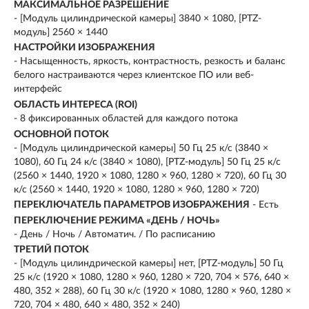
МАКСИМАЛЬНОЕ РАЗРЕШЕНИЕ
- [Модуль цилиндрической камеры] 3840 × 1080, [PTZ-
модуль] 2560 × 1440
НАСТРОЙКИ ИЗОБРАЖЕНИЯ
- Насыщенность, яркость, контрастность, резкость и баланс
белого настраиваются через клиентское ПО или веб-
интерфейс
ОБЛАСТЬ ИНТЕРЕСА (ROI)
- 8 фиксированных областей для каждого потока
ОСНОВНОЙ ПОТОК
- [Модуль цилиндрической камеры] 50 Гц 25 к/с (3840 ×
1080), 60 Гц 24 к/с (3840 × 1080), [PTZ-модуль] 50 Гц 25 к/с
(2560 × 1440, 1920 × 1080, 1280 × 960, 1280 × 720), 60 Гц 30
к/с (2560 × 1440, 1920 × 1080, 1280 × 960, 1280 × 720)
ПЕРЕКЛЮЧАТЕЛЬ ПАРАМЕТРОВ ИЗОБРАЖЕНИЯ
- Есть
ПЕРЕКЛЮЧЕНИЕ РЕЖИМА «ДЕНЬ / НОЧЬ»
- День / Ночь / Автоматич. / По расписанию
ТРЕТИЙ ПОТОК
- [Модуль цилиндрической камеры] нет, [PTZ-модуль] 50 Гц
25 к/с (1920 × 1080, 1280 × 960, 1280 × 720, 704 × 576, 640 ×
480, 352 × 288), 60 Гц 30 к/с (1920 × 1080, 1280 × 960, 1280 ×
720, 704 × 480, 640 × 480, 352 × 240)