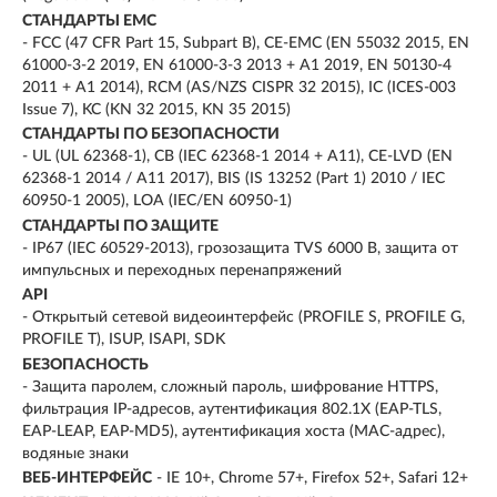
СТАНДАРТЫ EMC
- FCC (47 CFR Part 15, Subpart B), CE-EMC (EN 55032 2015, EN
61000-3-2 2019, EN 61000-3-3 2013 + A1 2019, EN 50130-4
2011 + A1 2014), RCM (AS/NZS CISPR 32 2015), IC (ICES-003
Issue 7), KC (KN 32 2015, KN 35 2015)
СТАНДАРТЫ ПО БЕЗОПАСНОСТИ
- UL (UL 62368-1), CB (IEC 62368-1 2014 + A11), CE-LVD (EN
62368-1 2014 / A11 2017), BIS (IS 13252 (Part 1) 2010 / IEC
60950-1 2005), LOA (IEC/EN 60950-1)
СТАНДАРТЫ ПО ЗАЩИТЕ
- IP67 (IEC 60529-2013), грозозащита TVS 6000 В, защита от
импульсных и переходных перенапряжений
API
- Открытый сетевой видеоинтерфейс (PROFILE S, PROFILE G,
PROFILE T), ISUP, ISAPI, SDK
БЕЗОПАСНОСТЬ
- Защита паролем, сложный пароль, шифрование HTTPS,
фильтрация IP-адресов, аутентификация 802.1X (EAP-TLS,
EAP-LEAP, EAP-MD5), аутентификация хоста (MAC-адрес),
водяные знаки
ВЕБ-ИНТЕРФЕЙС
- IE 10+, Chrome 57+, Firefox 52+, Safari 12+