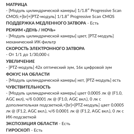
МАТРИЦА
- [Модуль цилиндрической камеры] 1/1.8″ Progressive Scan
CMOS;+[br]+[PTZ-модуль] 1/1.8″ Progressive Scan CMOS
ПОДДЕРЖКА МЕДЛЕННОГО ЗАТВОРА
- Есть
РЕЖИМ «ДЕНЬ / НОЧЬ»
- [Модуль цилиндрической камеры] цвет, [PTZ-модуль]
механический ИК-фильтр
СКОРОСТЬ ЭЛЕКТРОННОГО ЗАТВОРА
- От 1/1 до 1/30,000 с
УВЕЛИЧЕНИЕ
- [PTZ-модуль] 42х оптический зум, 16х цифровой зум
ФОКУС НА ОБЛАСТИ
- [Модуль цилиндрической камеры] нет, [PTZ-модуль] есть
ЧУВСТВИТЕЛЬНОСТЬ
- [Модуль цилиндрической камеры] цвет 0.0005 лк @ (F1.0,
AGC вкл), ч/б 0.0001 лк @ (F1.0, AGC вкл.), 0 лк с
дополнительная подсветкой,+[br]+[PTZ-модуль] цвет 0.0005
лк @ (F1.2, AGC вкл.), ч/б 0.0001 лк @ (F1.2, AGC вкл.), 0 лк с
ИК-подсветкой
ЭКСПОЗИЦИЯ ОБЛАСТИ
- Есть
ГИРОСКОП
- Есть