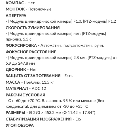
КОМПАС
- Нет
МОНТАЖ
- Потолочные
АПЕРТУРА
- [Модуль цилиндрической камеры] F1.0, [PTZ-модуль] F1.2
СКОРОСТЬ ЗУМИРОВАНИЯ
- [Модуль цилиндрической камеры] нет; [PTZ-модуль]
приблиз. 5.5 с
ФОКУСИРОВКА
- Автоматич., полуавтоматич., ручн.
ФОКУСНОЕ РАССТОЯНИЕ
- [Модуль цилиндрической камеры] 2.8 мм, [PTZ-модуль] от
5.9 до 247.8 мм
ДВОРНИК
- Нет
ЗАЩИТА ОТ ЗАПОТЕВАНИЯ
- Есть
МАССА
- Приблиз. 11.5 кг
МАТЕРИАЛ
- ADC 12
РАБОЧИЕ УСЛОВИЯ
- От -60 до +70 °C. Влажность 95 % или меньше (без
конденсата), для динамика от -30 до +55 °C
РАЗМЕРЫ
- Ø 290 × 453.2 мм (Ø 11.42 × 17.84″)
СТАБИЛИЗАЦИЯ ИЗОБРАЖЕНИЯ
- EIS
УГОЛ ОБЗОРА