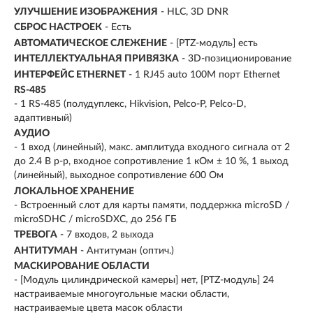
УЛУЧШЕНИЕ ИЗОБРАЖЕНИЯ
- HLC, 3D DNR
СБРОС НАСТРОЕК
- Есть
АВТОМАТИЧЕСКОЕ СЛЕЖЕНИЕ
- [PTZ-модуль] есть
ИНТЕЛЛЕКТУАЛЬНАЯ ПРИВЯЗКА
- 3D-позиционирование
ИНТЕРФЕЙС ETHERNET
- 1 RJ45 auto 100M порт Ethernet
RS-485
- 1 RS-485 (полудуплекс, Hikvision, Pelco-P, Pelco-D,
адаптивный)
АУДИО
- 1 вход (линейный), макс. амплитуда входного сигнала от 2
до 2.4 В p-p, входное сопротивление 1 кОм ± 10 %, 1 выход
(линейный), выходное сопротивление 600 Ом
ЛОКАЛЬНОЕ ХРАНЕНИЕ
- Встроенный слот для карты памяти, поддержка microSD /
microSDHC / microSDXC, до 256 ГБ
ТРЕВОГА
- 7 входов, 2 выхода
АНТИТУМАН
- Антитуман (оптич.)
МАСКИРОВАНИЕ ОБЛАСТИ
- [Модуль цилиндрической камеры] нет, [PTZ-модуль] 24
настраиваемые многоугольные маски области,
настраиваемые цвета масок области