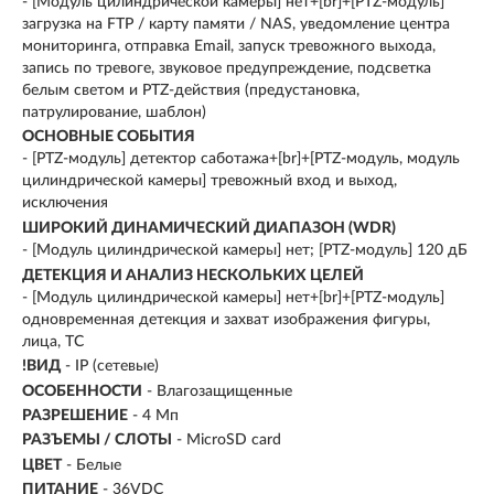
- [Модуль цилиндрической камеры] нет+[br]+[PTZ-модуль]
загрузка на FTP / карту памяти / NAS, уведомление центра
мониторинга, отправка Email, запуск тревожного выхода,
запись по тревоге, звуковое предупреждение, подсветка
белым светом и PTZ-действия (предустановка,
патрулирование, шаблон)
ОСНОВНЫЕ СОБЫТИЯ
- [PTZ-модуль] детектор саботажа+[br]+[PTZ-модуль, модуль
цилиндрической камеры] тревожный вход и выход,
исключения
ШИРОКИЙ ДИНАМИЧЕСКИЙ ДИАПАЗОН (WDR)
- [Модуль цилиндрической камеры] нет; [PTZ-модуль] 120 дБ
ДЕТЕКЦИЯ И АНАЛИЗ НЕСКОЛЬКИХ ЦЕЛЕЙ
- [Модуль цилиндрической камеры] нет+[br]+[PTZ-модуль]
одновременная детекция и захват изображения фигуры,
лица, ТС
!ВИД
- IP (сетевые)
ОСОБЕННОСТИ
- Влагозащищенные
РАЗРЕШЕНИЕ
- 4 Мп
РАЗЪЕМЫ / СЛОТЫ
- MicroSD card
ЦВЕТ
- Белые
ПИТАНИЕ
- 36VDC