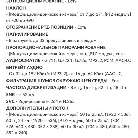
3D ПОЗИЦИОНИРОВАНИЕ
- Есть
НАКЛОН
- [Модуль цилиндрической камеры] от 7 до 17°, [PTZ-модуль]
от -20 до +90°
ОТОБРАЖЕНИЕ PTZ-ПОЗИЦИИ
- Есть
ПАТРУЛИРОВАНИЕ
- 8 патрулей, до 32 предустановок в каждом
ПРОПОРЦИОНАЛЬНОЕ ПАНОРАМИРОВАНИЕ
- [Модуль цилиндрической камеры] нет, [PTZ-модуль] есть
АУДИОСЖАТИЕ
- G.711, G.722.1, G.726, MP2L2, PCM, AAC-LC
БИТРЕЙТ АУДИО
- От 32 до 192 Кбит/с (MP2L2), от 16 до 64 Кбит (AAC-LC)
ФИЛЬТРАЦИЯ ШУМОВ ОКРУЖАЮЩЕЙ СРЕДЫ
- Есть
ЧАСТОТА ДИСКРЕТИЗАЦИИ
- 8 кГц, 16 кГц, 32 кГц, 48 кГц
SNR
- ≥ 52 дБ
SVC
- Кодирование H.264 и H.265
ДОПОЛНИТЕЛЬНЫЙ ПОТОК
- [Модуль цилиндрической камеры] 50 Гц 25 к/с (1920 × 536),
60 Гц 24 к/с (1920 × 536), [PTZ-модуль] 50 Гц 25 к/с (704 ×
576, 640 × 480, 352 × 288), 60 Гц 30 к/с (704 × 480, 640 × 480,
352 × 240)