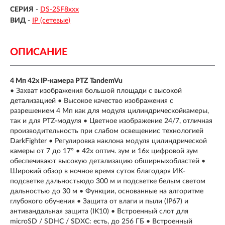
СЕРИЯ
-
DS-2SF8ххх
ВИД
-
IP (сетевые)
ОПИСАНИЕ
4 Мп 42х IP-камера PTZ TandemVu
• Захват изображения большой площади с высокой
детализацией • Высокое качество изображения с
разрешением 4 Мп как для модуля цилиндрическойкамеры,
так и для PTZ-модуля • Цветное изображение 24/7, отличная
производительность при слабом освещениис технологией
DarkFighter • Регулировка наклона модуля цилиндрической
камеры от 7 до 17° • 42х оптич. зум и 16х цифровой зум
обеспечивают высокую детализацию обширныхобластей •
Широкий обзор в ночное время суток благодаря ИК-
подсветке дальностьюдо 300 м и подсветке белым светом
дальностью до 30 м • Функции, основанные на алгоритме
глубокого обучения • Защита от влаги и пыли (IP67) и
антивандальная защита (IK10) • Встроенный слот для
microSD / SDHC / SDXC: есть, до 256 ГБ • Встроенный