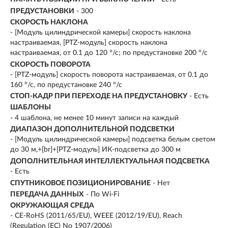
ПРЕДУСТАНОВКИ
- 300
СКОРОСТЬ НАКЛОНА
- [Модуль цилиндрической камеры] скорость наклона
настраиваемая, [PTZ-модуль] скорость наклона
настраиваемая, от 0.1 до 120 °/с; по предустановке 200 °/с
СКОРОСТЬ ПОВОРОТА
- [PTZ-модуль] скорость поворота настраиваемая, от 0.1 до
160 °/с, по предустановке 240 °/с
СТОП-КАДР ПРИ ПЕРЕХОДЕ НА ПРЕДУСТАНОВКУ
- Есть
ШАБЛОНЫ
- 4 шаблона, не менее 10 минут записи на каждый
ДИАПАЗОН ДОПОЛНИТЕЛЬНОЙ ПОДСВЕТКИ
- [Модуль цилиндрической камеры] подсветка белым светом
до 30 м,+[br]+[PTZ-модуль] ИК-подсветка до 300 м
ДОПОЛНИТЕЛЬНАЯ ИНТЕЛЛЕКТУАЛЬНАЯ ПОДСВЕТКА
- Есть
СПУТНИКОВОЕ ПОЗИЦИОНИРОВАНИЕ
- Нет
ПЕРЕДАЧА ДАННЫХ
- По Wi-Fi
ОКРУЖАЮЩАЯ СРЕДА
- CE-RoHS (2011/65/EU), WEEE (2012/19/EU), Reach
(Regulation (EC) No 1907/2006)