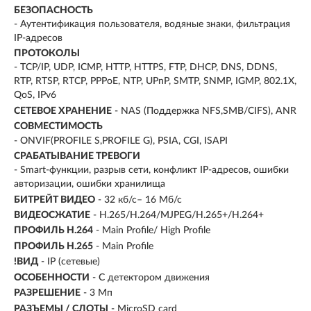
БЕЗОПАСНОСТЬ
- Аутентификация пользователя, водяные знаки, фильтрация
IP-адресов
ПРОТОКОЛЫ
- TCP/IP, UDP, ICMP, HTTP, HTTPS, FTP, DHCP, DNS, DDNS,
RTP, RTSP, RTCP, PPPoE, NTP, UPnP, SMTP, SNMP, IGMP, 802.1X,
QoS, IPv6
СЕТЕВОЕ ХРАНЕНИЕ
- NAS (Поддержка NFS,SMB/CIFS), ANR
СОВМЕСТИМОСТЬ
- ONVIF(PROFILE S,PROFILE G), PSIA, CGI, ISAPI
СРАБАТЫВАНИЕ ТРЕВОГИ
- Smart-функции, разрыв сети, конфликт IP-адресов, ошибки
авторизации, ошибки хранилища
БИТРЕЙТ ВИДЕО
- 32 кб/с– 16 Мб/с
ВИДЕОСЖАТИЕ
- H.265/H.264/MJPEG/H.265+/H.264+
ПРОФИЛЬ H.264
- Main Profile/ High Profile
ПРОФИЛЬ H.265
- Main Profile
!ВИД
- IP (сетевые)
ОСОБЕННОСТИ
- С детектором движения
РАЗРЕШЕНИЕ
- 3 Мп
РАЗЪЕМЫ / СЛОТЫ
- MicroSD card