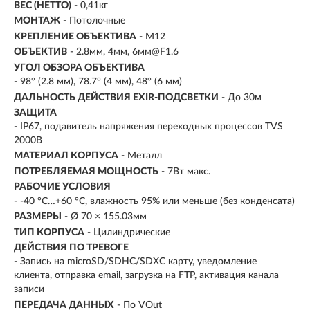
ВЕС (НЕТТО)
- 0,41кг
МОНТАЖ
- Потолочные
КРЕПЛЕНИЕ ОБЪЕКТИВА
- M12
ОБЪЕКТИВ
- 2.8мм, 4мм, 6мм@F1.6
УГОЛ ОБЗОРА ОБЪЕКТИВА
- 98° (2.8 мм), 78.7° (4 мм), 48° (6 мм)
ДАЛЬНОСТЬ ДЕЙСТВИЯ EXIR-ПОДСВЕТКИ
- До 30м
ЗАЩИТА
- IP67, подавитель напряжения переходных процессов TVS
2000В
МАТЕРИАЛ КОРПУСА
- Металл
ПОТРЕБЛЯЕМАЯ МОЩНОСТЬ
- 7Вт макс.
РАБОЧИЕ УСЛОВИЯ
- -40 °C…+60 °C, влажность 95% или меньше (без конденсата)
РАЗМЕРЫ
- Ø 70 × 155.03мм
ТИП КОРПУСА
- Цилиндрические
ДЕЙСТВИЯ ПО ТРЕВОГЕ
- Запись на microSD/SDHC/SDXC карту, уведомление
клиента, отправка email, загрузка на FTP, активация канала
записи
ПЕРЕДАЧА ДАННЫХ
- По VOut