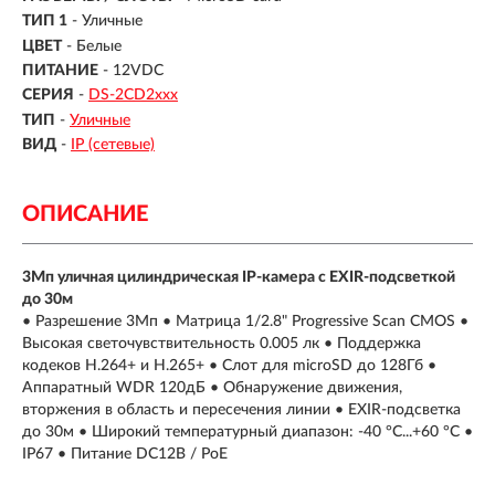
ТИП 1
- Уличные
ЦВЕТ
- Белые
ПИТАНИЕ
- 12VDC
СЕРИЯ
-
DS-2CD2xxx
ТИП
-
Уличные
ВИД
-
IP (сетевые)
ОПИСАНИЕ
3Мп уличная цилиндрическая IP-камера с EXIR-подсветкой
до 30м
• Разрешение 3Мп • Матрица 1/2.8" Progressive Scan CMOS •
Высокая светочувствительность 0.005 лк • Поддержка
кодеков H.264+ и H.265+ • Слот для microSD до 128Гб •
Аппаратный WDR 120дБ • Обнаружение движения,
вторжения в область и пересечения линии • EXIR-подсветка
до 30м • Широкий температурный диапазон: -40 °C...+60 °C •
IP67 • Питание DC12В / PoE