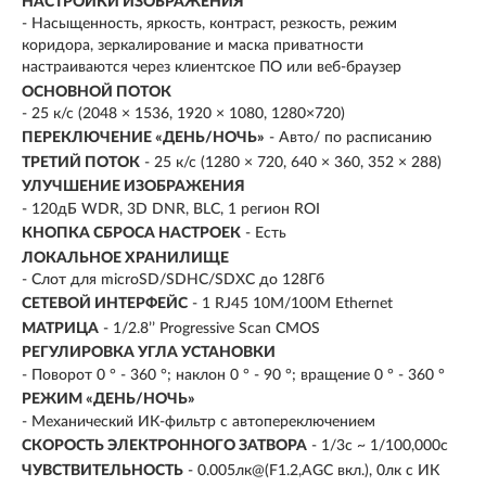
НАСТРОЙКИ ИЗОБРАЖЕНИЯ
- Насыщенность, яркость, контраст, резкость, режим
коридора, зеркалирование и маска приватности
настраиваются через клиентское ПО или веб-браузер
ОСНОВНОЙ ПОТОК
- 25 к/с (2048 × 1536, 1920 × 1080, 1280×720)
ПЕРЕКЛЮЧЕНИЕ «ДЕНЬ/НОЧЬ»
- Авто/ по расписанию
ТРЕТИЙ ПОТОК
- 25 к/с (1280 × 720, 640 × 360, 352 × 288)
УЛУЧШЕНИЕ ИЗОБРАЖЕНИЯ
- 120дБ WDR, 3D DNR, BLC, 1 регион ROI
КНОПКА СБРОСА НАСТРОЕК
- Есть
ЛОКАЛЬНОЕ ХРАНИЛИЩЕ
- Слот для microSD/SDHC/SDXC до 128Гб
СЕТЕВОЙ ИНТЕРФЕЙС
- 1 RJ45 10M/100M Ethernet
МАТРИЦА
- 1/2.8’’ Progressive Scan CMOS
РЕГУЛИРОВКА УГЛА УСТАНОВКИ
- Поворот 0 ° - 360 °; наклон 0 ° - 90 °; вращение 0 ° - 360 °
РЕЖИМ «ДЕНЬ/НОЧЬ»
- Механический ИК-фильтр с автопереключением
СКОРОСТЬ ЭЛЕКТРОННОГО ЗАТВОРА
- 1/3с ~ 1/100,000с
ЧУВСТВИТЕЛЬНОСТЬ
- 0.005лк@(F1.2,AGC вкл.), 0лк с ИК