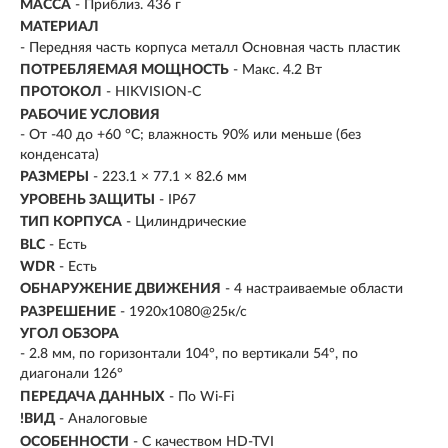
МАССА
- Приблиз. 436 г
МАТЕРИАЛ
- Передняя часть корпуса металл Основная часть пластик
ПОТРЕБЛЯЕМАЯ МОЩНОСТЬ
- Макс. 4.2 Вт
ПРОТОКОЛ
- HIKVISION-C
РАБОЧИЕ УСЛОВИЯ
- От -40 до +60 °C; влажность 90% или меньше (без
конденсата)
РАЗМЕРЫ
- 223.1 × 77.1 × 82.6 мм
УРОВЕНЬ ЗАЩИТЫ
- IP67
ТИП КОРПУСА
- Цилиндрические
BLC
- Есть
WDR
- Есть
ОБНАРУЖЕНИЕ ДВИЖЕНИЯ
- 4 настраиваемые области
РАЗРЕШЕНИЕ
- 1920x1080@25к/с
УГОЛ ОБЗОРА
- 2.8 мм, по горизонтали 104°, по вертикали 54°, по
диагонали 126°
ПЕРЕДАЧА ДАННЫХ
- По Wi-Fi
!ВИД
- Аналоговые
ОСОБЕННОСТИ
- С качеством HD-TVI