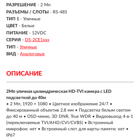
РАЗРЕШЕНИЕ
- 2 Мп
РАЗЪЕМЫ / СЛОТЫ
- RS-485
ТИП 1
- Уличные
ЦВЕТ
- Белые
ПИТАНИЕ
- 12VDC
СЕРИЯ
-
DS-2CE1ххх
ТИП
-
Уличные
ВИД
-
Аналоговые
ОПИСАНИЕ
2Мп уличная цилиндрическая HD-TVI камера с LED
подсветкой до 40м
• 2 Мп, 1920 × 1080 • Цветное изображение 24/7 •
Фиксированный объектив 2.8 мм • Подсветка белым светом
до 40 м • OSD-меню, 3D DNR, True WDR • Видеовыход 4-в-1
(переключаемые TVI/AHD/CVI/CVBS) • Встроенный
микрофон: нет • Встроенный слот для карты памяти: нет •
IP67