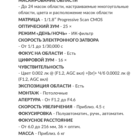
МАСКИРОВАНИЕ ОБЛАСТИ
- До 24 масок области, настраиваемые многоугольные
области, цвета и расположение масок области
МАТРИЦА
- 1/1.8″ Progressive Scan CMOS
ОПТИЧЕСКИЙ ЗУМ
- 25 ×
РЕЖИМ «ДЕНЬ/НОЧЬ»
- ИК-фильтр
СКОРОСТЬ ЭЛЕКТРОННОГО ЗАТВОРА
- От 1/1 до 1/30,000 с
ФОКУС НА ОБЛАСТИ
- Есть
ЦИФРОВОЙ ЗУМ
- 16 ×
ЧУВСТВИТЕЛЬНОСТЬ
- Цвет 0.002 лк @ (F1.2, AGC вкл) +[br]+ Ч/б 0.0002 лк @
(F1.2, AGC вкл)
ЭКСПОЗИЦИЯ ОБЛАСТИ
- Есть
МОНТАЖ
- Потолочные
АПЕРТУРА
- От F1.2 до F4.6
СКОРОСТЬ УВЕЛИЧЕНИЯ
- Приблиз. 4.5 с
ФОКУСИРОВКА
- Полуавтоматич., ручн., автоматич.
ФОКУСНОЕ РАССТОЯНИЕ
- От 6.0 до 216 мм, 36 × оптич.
МАССА
- Приблиз. 6 кг