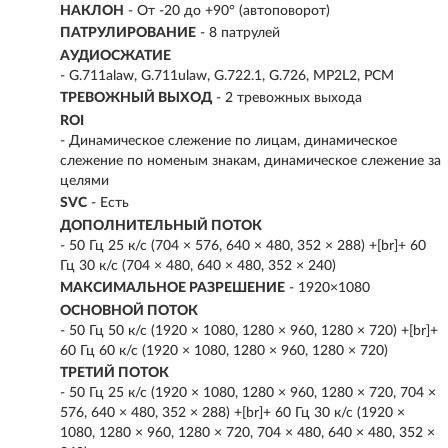
НАКЛОН
- От -20 до +90° (автоповорот)
ПАТРУЛИРОВАНИЕ
- 8 патрулей
АУДИОСЖАТИЕ
- G.711alaw, G.711ulaw, G.722.1, G.726, MP2L2, PCM
ТРЕВОЖНЫЙ ВЫХОД
- 2 тревожных выхода
ROI
- Динамическое слежение по лицам, динамическое
слежение по номеным знакам, динамическое слежение за
целями
SVC
- Есть
ДОПОЛНИТЕЛЬНЫЙ ПОТОК
- 50 Гц 25 к/с (704 × 576, 640 × 480, 352 × 288) +[br]+ 60
Гц 30 к/с (704 × 480, 640 × 480, 352 × 240)
МАКСИМАЛЬНОЕ РАЗРЕШЕНИЕ
- 1920×1080
ОСНОВНОЙ ПОТОК
- 50 Гц 50 к/с (1920 × 1080, 1280 × 960, 1280 × 720) +[br]+
60 Гц 60 к/с (1920 × 1080, 1280 × 960, 1280 × 720)
ТРЕТИЙ ПОТОК
- 50 Гц 25 к/с (1920 × 1080, 1280 × 960, 1280 × 720, 704 ×
576, 640 × 480, 352 × 288) +[br]+ 60 Гц 30 к/с (1920 ×
1080, 1280 × 960, 1280 × 720, 704 × 480, 640 × 480, 352 ×