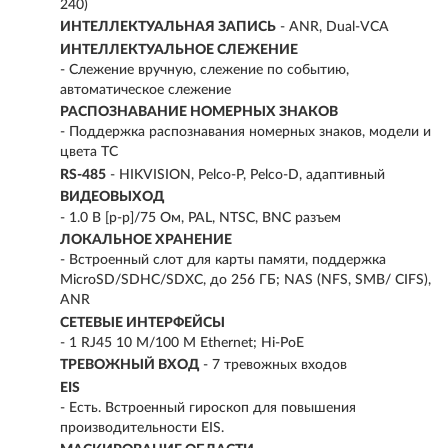
240)
ИНТЕЛЛЕКТУАЛЬНАЯ ЗАПИСЬ
- ANR, Dual-VCA
ИНТЕЛЛЕКТУАЛЬНОЕ СЛЕЖЕНИЕ
- Слежение вручную, слежение по событию,
автоматическое слежение
РАСПОЗНАВАНИЕ НОМЕРНЫХ ЗНАКОВ
- Поддержка распознавания номерных знаков, модели и
цвета ТС
RS-485
- HIKVISION, Pelco-P, Pelco-D, адаптивный
ВИДЕОВЫХОД
- 1.0 В [p-p]/75 Ом, PAL, NTSC, BNC разъем
ЛОКАЛЬНОЕ ХРАНЕНИЕ
- Встроенный слот для карты памяти, поддержка
MicroSD/SDHC/SDXC, до 256 ГБ; NAS (NFS, SMB/ CIFS),
ANR
СЕТЕВЫЕ ИНТЕРФЕЙСЫ
- 1 RJ45 10 M/100 M Ethernet; Hi-PoE
ТРЕВОЖНЫЙ ВХОД
- 7 тревожных входов
EIS
- Есть. Встроенный гироскоп для повышения
производительности EIS.