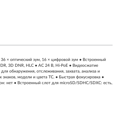
● 36 × оптический зум, 16 × цифровой зум ● Встроенный
DR, 3D DNR, HLC ● AC 24 В, Hi-PoE ● Видеосжатие
для обнаружения, отслеживания, захвата, анализа и
 знаков, модели и цвета ТС. ● Быстрая фокусировка ●
он: нет ● Встроенный слот для microSD/SDHC/SDXC: есть,