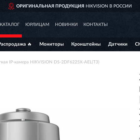
АЛЬНАЯ ПРОДУКЦИЯ
HIKVISION В РОССИИ
КАТАЛОГ
ЮРЛИЦАМ
НОВИНКИ
КОНТАКТЫ
Распродажа 🔥
Мониторы
Кронштейны
Датчики
С
тная IP-камера HIKVISION DS-2DF6225X-AEL(T3)