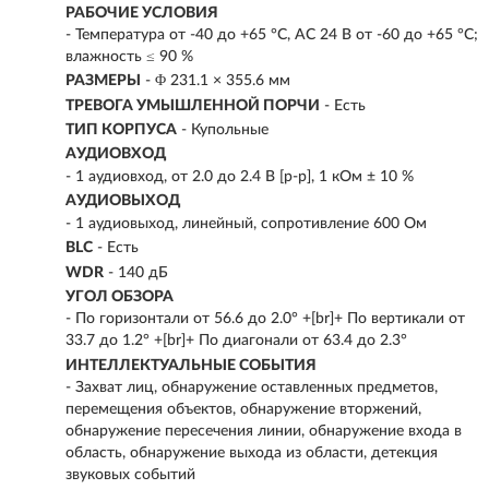
РАБОЧИЕ УСЛОВИЯ
- Температура от -40 до +65 °C, AC 24 В от -60 до +65 °C;
влажность ≤ 90 %
РАЗМЕРЫ
- Φ 231.1 × 355.6 мм
ТРЕВОГА УМЫШЛЕННОЙ ПОРЧИ
- Есть
ТИП КОРПУСА
- Купольные
АУДИОВХОД
- 1 аудиовход, от 2.0 до 2.4 В [p-p], 1 кОм ± 10 %
АУДИОВЫХОД
- 1 аудиовыход, линейный, сопротивление 600 Ом
BLC
- Есть
WDR
- 140 дБ
УГОЛ ОБЗОРА
- По горизонтали от 56.6 до 2.0° +[br]+ По вертикали от
33.7 до 1.2° +[br]+ По диагонали от 63.4 до 2.3°
ИНТЕЛЛЕКТУАЛЬНЫЕ СОБЫТИЯ
- Захват лиц, обнаружение оставленных предметов,
перемещения объектов, обнаружение вторжений,
обнаружение пересечения линии, обнаружение входа в
область, обнаружение выхода из области, детекция
звуковых событий