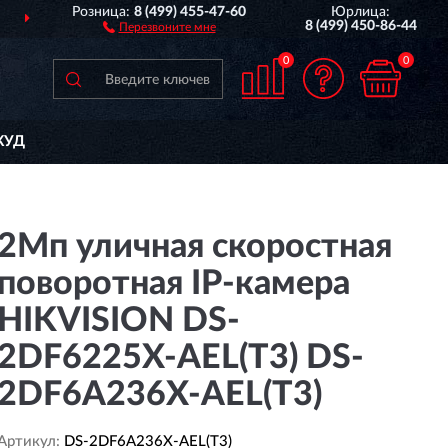
Розница:
8 (499) 455-47-60
Юрлица:
ДОСТАВИМ
ПО ВСЕЙ РОССИИ
8 (499) 450-86-44
Перезвоните мне
0
0
КУД
2Мп уличная скоростная
поворотная IP-камера
HIKVISION DS-
2DF6225X-AEL(T3) DS-
2DF6A236X-AEL(T3)
Артикул:
DS-2DF6A236X-AEL(T3)