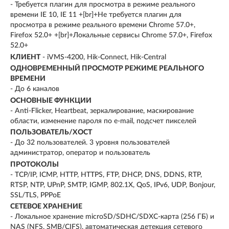
- Требуется плагин для просмотра в режиме реального
времени IE 10, IE 11 +[br]+Не требуется плагин для
просмотра в режиме реального времени Chrome 57.0+,
Firefox 52.0+ +[br]+Локальные сервисы Chrome 57.0+, Firefox
52.0+
КЛИЕНТ
- iVMS-4200, Hik-Connect, Hik-Central
ОДНОВРЕМЕННЫЙ ПРОСМОТР РЕЖИМЕ РЕАЛЬНОГО
ВРЕМЕНИ
- До 6 каналов
ОСНОВНЫЕ ФУНКЦИИ
- Anti-Flicker, Heartbeat, зеркалирование, маскирование
области, изменение пароля по e-mail, подсчет пикселей
ПОЛЬЗОВАТЕЛЬ/ХОСТ
- До 32 пользователей. 3 уровня пользователей
администратор, оператор и пользователь
ПРОТОКОЛЫ
- TCP/IP, ICMP, HTTP, HTTPS, FTP, DHCP, DNS, DDNS, RTP,
RTSP, NTP, UPnP, SMTP, IGMP, 802.1X, QoS, IPv6, UDP, Bonjour,
SSL/TLS, PPPoE
СЕТЕВОЕ ХРАНЕНИЕ
- Локальное хранение microSD/SDHC/SDXC-карта (256 ГБ) и
NAS (NFS, SMB/CIFS), автоматическая детекция сетевого