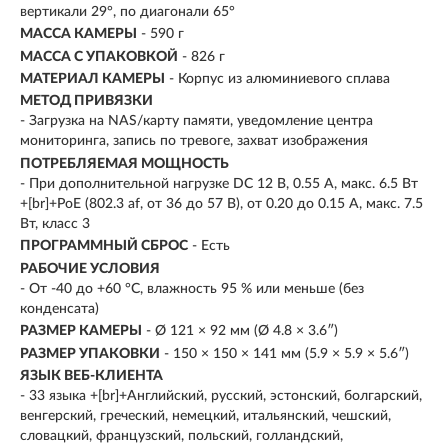
вертикали 29°, по диагонали 65°
МАССА КАМЕРЫ
- 590 г
МАССА С УПАКОВКОЙ
- 826 г
МАТЕРИАЛ КАМЕРЫ
- Корпус из алюминиевого сплава
МЕТОД ПРИВЯЗКИ
- Загрузка на NAS/карту памяти, уведомление центра
мониторинга, запись по тревоге, захват изображения
ПОТРЕБЛЯЕМАЯ МОЩНОСТЬ
- При дополнительной нагрузке DC 12 В, 0.55 A, макс. 6.5 Вт
+[br]+PoE (802.3 af, от 36 до 57 В), от 0.20 до 0.15 A, макс. 7.5
Вт, класс 3
ПРОГРАММНЫЙ СБРОС
- Есть
РАБОЧИЕ УСЛОВИЯ
- От -40 до +60 °C, влажность 95 % или меньше (без
конденсата)
РАЗМЕР КАМЕРЫ
- Ø 121 × 92 мм (Ø 4.8 × 3.6″)
РАЗМЕР УПАКОВКИ
- 150 × 150 × 141 мм (5.9 × 5.9 × 5.6″)
ЯЗЫК ВЕБ-КЛИЕНТА
- 33 языка +[br]+Английский, русский, эстонский, болгарский,
венгерский, греческий, немецкий, итальянский, чешский,
словацкий, французский, польский, голландский,