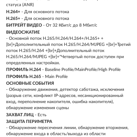
статуса (ANR)
H.264+
- Для основного потока
H.265+
- Для основного потока
БИТРЕЙТ ВИДЕО
- От 32 Кбит/с до 8 Мбит/с
ВИДЕОСЖАТИЕ
- Основной поток H.265/H.264/H.264+/H.265+ +
[br]+Дополнительный поток H.265/H.264/MJPEG +[br]+Третий
поток H.265/H.264 +[br]+Дополнительный поток
H.265/H.264/MJPEG +[br]+*Четвертый поток доступен при
определенных настройках.
ПРОФИЛЬ H.264
- Baseline Profile/MainProfile/High Profile
ПРОФИЛЬ H.265
- Main Profile
ОСНОВНЫЕ СОБЫТИЯ
- Обнаружение движения, детектор саботажа, исключения
(разрыв сети, конфликт IP-адресов, несанкционированный
вход, переполнение накопителя, ошибка накопителя),
обнаружение изменения сцены
ЗАХВАТ ЛИЦ
- Есть
ЗАЩИТА ПЕРИМЕТРА
- Обнаружение пересечения линии, обнаружение вторжения,
обнаружение входа в область/выхода из области