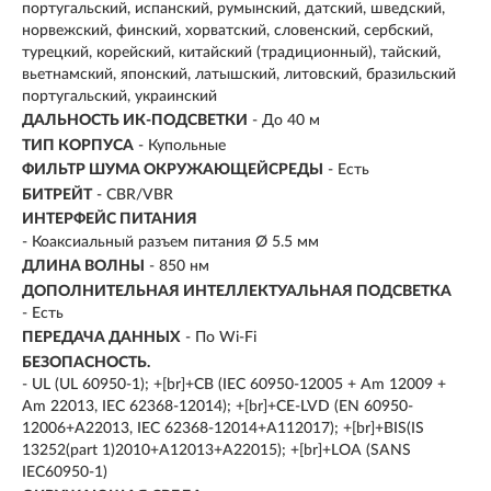
португальский, испанский, румынский, датский, шведский,
норвежский, финский, хорватский, словенский, сербский,
турецкий, корейский, китайский (традиционный), тайский,
вьетнамский, японский, латышский, литовский, бразильский
португальский, украинский
ДАЛЬНОСТЬ ИК-ПОДСВЕТКИ
- До 40 м
ТИП КОРПУСА
- Купольные
ФИЛЬТР ШУМА ОКРУЖАЮЩЕЙСРЕДЫ
- Есть
БИТРЕЙТ
- CBR/VBR
ИНТЕРФЕЙС ПИТАНИЯ
- Коаксиальный разъем питания Ø 5.5 мм
ДЛИНА ВОЛНЫ
- 850 нм
ДОПОЛНИТЕЛЬНАЯ ИНТЕЛЛЕКТУАЛЬНАЯ ПОДСВЕТКА
- Есть
ПЕРЕДАЧА ДАННЫХ
- По Wi-Fi
БЕЗОПАСНОСТЬ.
- UL (UL 60950-1); +[br]+CB (IEC 60950-12005 + Am 12009 +
Am 22013, IEC 62368-12014); +[br]+CE-LVD (EN 60950-
12006+A22013, IEC 62368-12014+A112017); +[br]+BIS(IS
13252(part 1)2010+A12013+A22015); +[br]+LOA (SANS
IEC60950-1)