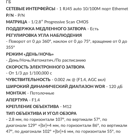
ГБ
СЕТЕВЫЕ ИНТЕРФЕЙСЫ
- 1 RJ45 auto 10/100M порт Ethernet
P/N
- P/N
МАТРИЦА
- 1/2.8″ Progressive Scan CMOS
ПОДДЕРЖКА МЕДЛЕННОГО ЗАТВОРА
- Есть
РЕГУЛИРОВКА УГЛА НАБЛЮДЕНИЯ
- Поворот от 0 до 360°, наклон от 0 до 75°, вращение от 0 до
355°
РЕЖИМ «ДЕНЬ/НОЧЬ»
- День/Ночь/Автоматич./По расписанию
СКОРОСТЬ ЭЛЕКТРОННОГО ЗАТВОРА
- От 1/3 до 1/100,000 с
ЧУВСТВИТЕЛЬНОСТЬ
- 0.002 лк @ (F1.4, AGC вкл)
ШИРОКИЙ ДИНАМИЧЕСКИЙ ДИАПАЗОН WDR
- 120 дБ
МОНТАЖ
- Потолочные
АПЕРТУРА
- F1.4
КРЕПЛЕНИЕ ОБЪЕКТИВА
- M12
ТИП ОБЪЕКТИВА И УГОЛ ОБЗОРА
- 2.8 мм, по горизонтали 107°, по вертикали 57°, по
диагонали 129° +[br]+4 мм, по горизонтали 86°, по вертикали
47°, по диагонали 102° +[br]+6 мм, по горизонтали 55°, по