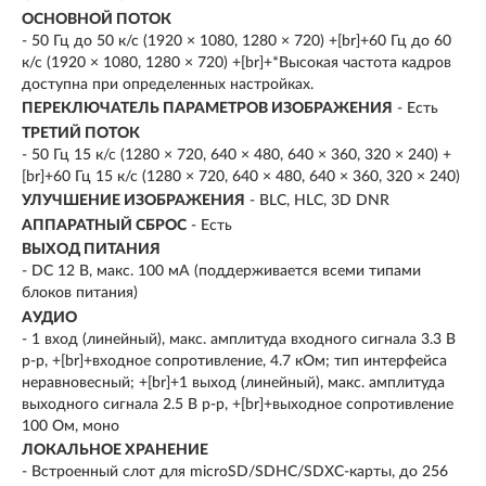
ОСНОВНОЙ ПОТОК
- 50 Гц до 50 к/с (1920 × 1080, 1280 × 720) +[br]+60 Гц до 60
к/с (1920 × 1080, 1280 × 720) +[br]+*Высокая частота кадров
доступна при определенных настройках.
ПЕРЕКЛЮЧАТЕЛЬ ПАРАМЕТРОВ ИЗОБРАЖЕНИЯ
- Есть
ТРЕТИЙ ПОТОК
- 50 Гц 15 к/с (1280 × 720, 640 × 480, 640 × 360, 320 × 240) +
[br]+60 Гц 15 к/с (1280 × 720, 640 × 480, 640 × 360, 320 × 240)
УЛУЧШЕНИЕ ИЗОБРАЖЕНИЯ
- BLC, HLC, 3D DNR
АППАРАТНЫЙ СБРОС
- Есть
ВЫХОД ПИТАНИЯ
- DC 12 В, макс. 100 мA (поддерживается всеми типами
блоков питания)
АУДИО
- 1 вход (линейный), макс. амплитуда входного сигнала 3.3 В
p-p, +[br]+входное сопротивление, 4.7 кОм; тип интерфейса
неравновесный; +[br]+1 выход (линейный), макс. амплитуда
выходного сигнала 2.5 В p-p, +[br]+выходное сопротивление
100 Ом, моно
ЛОКАЛЬНОЕ ХРАНЕНИЕ
- Встроенный слот для microSD/SDHC/SDXC-карты, до 256