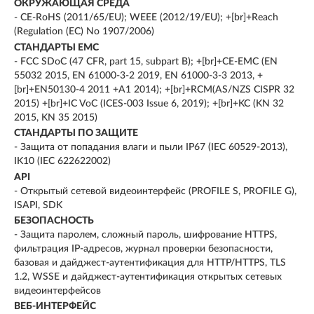
ОКРУЖАЮЩАЯ СРЕДА
- CE-RoHS (2011/65/EU); WEEE (2012/19/EU); +[br]+Reach
(Regulation (EC) No 1907/2006)
СТАНДАРТЫ EMC
- FCC SDoC (47 CFR, part 15, subpart B); +[br]+CE-EMC (EN
55032 2015, EN 61000-3-2 2019, EN 61000-3-3 2013, +
[br]+EN50130-4 2011 +A1 2014); +[br]+RCM(AS/NZS CISPR 32
2015) +[br]+IC VoC (ICES-003 Issue 6, 2019); +[br]+KC (KN 32
2015, KN 35 2015)
СТАНДАРТЫ ПО ЗАЩИТЕ
- Защита от попадания влаги и пыли IP67 (IEC 60529-2013),
IK10 (IEC 622622002)
API
- Открытый сетевой видеоинтерфейс (PROFILE S, PROFILE G),
ISAPI, SDK
БЕЗОПАСНОСТЬ
- Защита паролем, сложный пароль, шифрование HTTPS,
фильтрация IP-адресов, журнал проверки безопасности,
базовая и дайджест-аутентификация для HTTP/HTTPS, TLS
1.2, WSSE и дайджест-аутентификация открытых сетевых
видеоинтерфейсов
ВЕБ-ИНТЕРФЕЙС