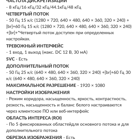
ЧАСТОТА ДИСКРЕТИЗАЦИИ
- 8 кГц/16 кГц/32 кГц/44.1кГц/48 кГц
ЧЕТВЕРТЫЙ ПОТОК
- 50 Гц 15 к/с (1280 × 720, 640 × 480, 640 × 360, 320 × 240) +
[br]+60 Гц 15 к/с (1280 × 720, 640 × 480, 640 × 360, 320 × 240)
+[br]+*Четвертый поток доступен при определенных
настройках.
ТРЕВОЖНЫЙ ИНТЕРФЕЙС
- 1 вход, 1 выход (макс. DC 12 В, 30 мA)
SVC
- Есть
ДОПОЛНИТЕЛЬНЫЙ ПОТОК
- 50 Гц 25 к/с (640 × 480, 640 × 360, 320 × 240) +[br]+60 Гц 30
к/с (640 × 480, 640 × 360, 320 × 240)
МАКСИМАЛЬНОЕ РАЗРЕШЕНИЕ
- 1920 × 1080
НАСТРОЙКИ ИЗОБРАЖЕНИЯ
- Режим коридора, насыщенность, яркость, контрастность,
резкость, насыщенность и баланс белого настраиваются
через клиентское ПО или веб-интерфейс
ОБЛАСТЬ ИНТЕРЕСА (ROI)
- По 5 фиксированных областейдля основного потока и для
дополнительного потока
ОБРЕЗКА ИЗОБРАЖЕНИЯ
- Есть