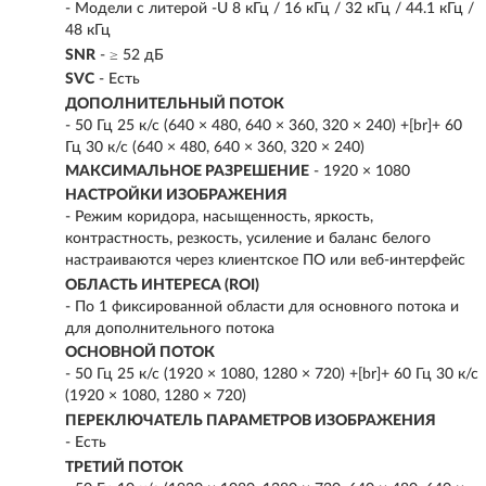
- Модели с литерой -U 8 кГц / 16 кГц / 32 кГц / 44.1 кГц /
48 кГц
SNR
- ≥ 52 дБ
SVC
- Есть
ДОПОЛНИТЕЛЬНЫЙ ПОТОК
- 50 Гц 25 к/с (640 × 480, 640 × 360, 320 × 240) +[br]+ 60
Гц 30 к/с (640 × 480, 640 × 360, 320 × 240)
МАКСИМАЛЬНОЕ РАЗРЕШЕНИЕ
- 1920 × 1080
НАСТРОЙКИ ИЗОБРАЖЕНИЯ
- Режим коридора, насыщенность, яркость,
контрастность, резкость, усиление и баланс белого
настраиваются через клиентское ПО или веб-интерфейс
ОБЛАСТЬ ИНТЕРЕСА (ROI)
- По 1 фиксированной области для основного потока и
для дополнительного потока
ОСНОВНОЙ ПОТОК
- 50 Гц 25 к/с (1920 × 1080, 1280 × 720) +[br]+ 60 Гц 30 к/с
(1920 × 1080, 1280 × 720)
ПЕРЕКЛЮЧАТЕЛЬ ПАРАМЕТРОВ ИЗОБРАЖЕНИЯ
- Есть
ТРЕТИЙ ПОТОК