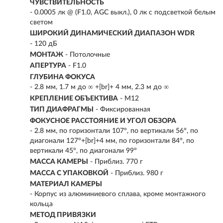
ЧУВСТВИТЕЛЬНОСТЬ
- 0.0005 лк @ (F1.0, AGC выкл.), 0 лк с подсветкой белым
светом
ШИРОКИЙ ДИНАМИЧЕСКИЙ ДИАПАЗОН WDR
- 120 дБ
МОНТАЖ
- Потолочные
АПЕРТУРА
- F1.0
ГЛУБИНА ФОКУСА
- 2.8 мм, 1.7 м до ∞ +[br]+ 4 мм, 2.3 м до ∞
КРЕПЛЕНИЕ ОБЪЕКТИВА
- М12
ТИП ДИАФРАГМЫ
- Фиксированная
ФОКУСНОЕ РАССТОЯНИЕ И УГОЛ ОБЗОРА
- 2.8 мм, по горизонтали 107°, по вертикали 56°, по
диагонали 127°+[br]+4 мм, по горизонтали 84°, по
вертикали 45°, по диагонали 99°
МАССА КАМЕРЫ
- Приблиз. 770 г
МАССА С УПАКОВКОЙ
- Приблиз. 980 г
МАТЕРИАЛ КАМЕРЫ
- Корпус из алюминиевого сплава, кроме монтажного
кольца
МЕТОД ПРИВЯЗКИ