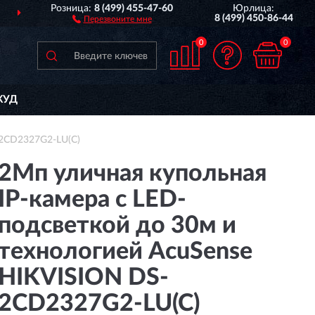
Розница:
8 (499) 455-47-60
Юрлица:
ПОЛНЫЙ
АССОРТИМЕ
8 (499) 450-86-44
Перезвоните мне
0
0
КУД
-2CD2327G2-LU(C)
2Мп уличная купольная
IP-камера с LED-
подсветкой до 30м и
технологией AcuSense
HIKVISION DS-
2CD2327G2-LU(C)