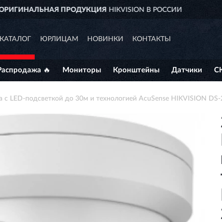
И
ДОСТАВИМ
ПО ВСЕЙ РОССИИ
КАТАЛОГ
ЮРЛИЦАМ
НОВИНКИ
КОНТАКТЫ
Распродажа 🔥
Мониторы
Кронштейны
Датчики
С
ра с LED-подсветкой до 30м и технологией AcuSense HIKVISION DS