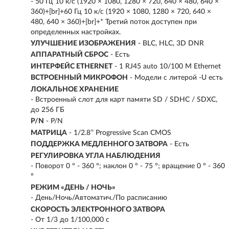
- 50 Гц 10 к/с (1920 × 1080, 1280 × 720, 640 × 480, 640 ×
360)+[br]+60 Гц 10 к/с (1920 × 1080, 1280 × 720, 640 ×
480, 640 × 360)+[br]+* Третий поток доступен при
определенных настройках.
УЛУЧШЕНИЕ ИЗОБРАЖЕНИЯ
- BLC, HLC, 3D DNR
АППАРАТНЫЙ СБРОС
- Есть
ИНТЕРФЕЙС ETHERNET
- 1 RJ45 auto 10/100 М Ethernet
ВСТРОЕННЫЙ МИКРОФОН
- Модели с литерой -U есть
ЛОКАЛЬНОЕ ХРАНЕНИЕ
- Встроенный слот для карт памяти SD / SDHC / SDXC,
до 256 ГБ
P/N
- P/N
МАТРИЦА
- 1/2.8’’ Progressive Scan CMOS
ПОДДЕРЖКА МЕДЛЕННОГО ЗАТВОРА
- Есть
РЕГУЛИРОВКА УГЛА НАБЛЮДЕНИЯ
- Поворот 0 ° - 360 °; наклон 0 ° - 75 °; вращение 0 ° - 360
°
РЕЖИМ «ДЕНЬ / НОЧЬ»
- День/Ночь/Автоматич./По расписанию
СКОРОСТЬ ЭЛЕКТРОННОГО ЗАТВОРА
- От 1/3 до 1/100,000 с