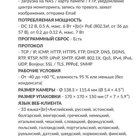
- Загрузка на NAS / карту памяти / FTP, уведомление
центра мониторинга, запись по тревоге, захват
изображения, отправка Email
ПОТРЕБЛЯЕМАЯ МОЩНОСТЬ
- DC 12 В, 0.5 А, макс. 6 Вт +[br]+ PoE (802.3af, от 36 до
57 В), от 0.2 до 0.12 A, макс. 7 Вт
ПРОГРАММНЫЙ СБРОС
- Есть
ПРОТОКОЛ
- TCP / IP, ICMP, HTTP, HTTPS, FTP, DHCP, DNS, DDNS,
RTP, RTSP, NTP, UPnP, SMTP, IGMP, 802.1X, QoS, IPv4, IPv6,
UDP, Bonjour, SSL / TLS, PPPoE, SNMP
РАБОЧИЕ УСЛОВИЯ
- От -40 до +60 °C, влажность 95 % или меньше (без
конденсата)
РАЗМЕР КАМЕРЫ
- Ø 138.3 × 115.4 мм (Ø 5.4 × 4.5″)
РАЗМЕР УПАКОВКИ
- 170 × 170 × 150 мм (7 × 7 × 5.9″)
ЯЗЫК ВЕБ-КЛИЕНТА
- 33 языка+[br]+Английский, русский, эстонский,
болгарский, венгерский, греческий, немецкий,
итальянский, чешский, словацкий, французский,
польский, голландский, португальский, испанский,
румынский, датский, шведский, норвежский, финский,