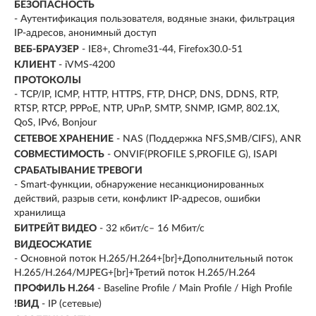
БЕЗОПАСНОСТЬ
- Аутентификация пользователя, водяные знаки, фильтрация
IP-адресов, анонимный доступ
ВЕБ-БРАУЗЕР
- IE8+, Chrome31-44, Firefox30.0-51
КЛИЕНТ
- iVMS-4200
ПРОТОКОЛЫ
- TCP/IP, ICMP, HTTP, HTTPS, FTP, DHCP, DNS, DDNS, RTP,
RTSP, RTCP, PPPoE, NTP, UPnP, SMTP, SNMP, IGMP, 802.1X,
QoS, IPv6, Bonjour
СЕТЕВОЕ ХРАНЕНИЕ
- NAS (Поддержка NFS,SMB/CIFS), ANR
СОВМЕСТИМОСТЬ
- ONVIF(PROFILE S,PROFILE G), ISAPI
СРАБАТЫВАНИЕ ТРЕВОГИ
- Smart-функции, обнаружение несанкционированных
действий, разрыв сети, конфликт IP-адресов, ошибки
хранилища
БИТРЕЙТ ВИДЕО
- 32 кбит/с– 16 Мбит/с
ВИДЕОСЖАТИЕ
- Основной поток H.265/H.264+[br]+Дополнительный поток
H.265/H.264/MJPEG+[br]+Третий поток H.265/H.264
ПРОФИЛЬ H.264
- Baseline Profile / Main Profile / High Profile
!ВИД
- IP (сетевые)