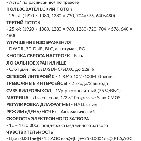
- Авто/ по расписанию/ по тревоге
ПОЛЬЗОВАТЕЛЬСКИЙ ПОТОК
- 25 к/с (1920 × 1080, 1280 × 720, 704×576, 640×480)
ТРЕТИЙ ПОТОК
- 25 к/с (1920 × 1080, 1280 × 960, 1280×720, 704 × 576, 640 ×
480)
УЛУЧШЕНИЕ ИЗОБРАЖЕНИЯ
- DWDR, 3D DNR, BLC, антитуман, ROI
КНОПКА СБРОСА НАСТРОЕК
- Есть
ЛОКАЛЬНОЕ ХРАНИЛИЩЕ
- Слот для microSD/SDHC/SDXC до 128Гб
СЕТЕВОЙ ИНТЕРФЕЙС
- 1 RJ45 10M/100M Ethernet
ТРЕВОЖНЫЕ ИНТЕРФЕЙСЫ
- 2 входа/2 выхода
CVBS ВИДЕОВЫХОД
- 1Vp-p композитный (75 Ω/BNC)
МАТРИЦА
- Два сенсора, 1/2.8’’ Progressive Scan CMOS
РЕГУЛИРОВКА ДИАФРАГМЫ
- HALL driver
РЕЖИМ «ДЕНЬ/НОЧЬ»
- Автоматический
СКОРОСТЬ ЭЛЕКТРОННОГО ЗАТВОРА
- 1с ~ 1/30 000с, поддержка медленного затвора
ЧУВСТВИТЕЛЬНОСТЬ
- Цвет 0.001лк@(F1.5,AGC вкл.)+[br]+Ч/б 0.0001лк@(F1.5,AGC