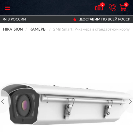
0
0
СИИ
ДОСТАВИМ
ПО ВСЕЙ РОССИИ
HIKVISION
КАМЕРЫ
2Мп Smart IP-камера в стандартном корпу