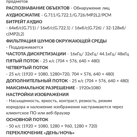
предметов
РАСПОЗНАВАНИЕ ОБЪЕКТОВ
- Обнаружение лиц
АУДИОСЖАТИЕ
- G.711/G.722.1/G.726/MP2L2/PCM
БИТРЕЙТ АУДИО
- 64кб/с(G.711) / 16кб/с(G.722.1) / 16кб/с(G.726) / 32-128кб/
с(MP2L2)
ФИЛЬТРАЦИЯ ШУМОВ ОКРУЖАЮЩЕЙ СРЕДЫ
- Поддерживается
ЧАСТОТА ДИСКРЕТИЗАЦИИ
- 16кГц/ 32кГц/ 44.1кГц/ 48кГц
ПЯТЫЙ ПОТОК
- 25 к/с (704 × 576, 640 × 480)
ЧЕТВЕРТЫЙ ПОТОК
- 25 к/с (1920 × 1080, 1280×720, 704 × 576, 640 × 480)
ДОПОЛНИТЕЛЬНЫЙ ПОТОК
- 25 к/с (704 × 576, 640 × 480)
МАКСИМАЛЬНОЕ РАЗРЕШЕНИЕ
- 1920х1080
НАСТРОЙКИ ИЗОБРАЖЕНИЯ
- Насыщенность, яркость, контраст, резкость, режим
коридора и наложение изображения настраиваются через
клиентское ПО или веб-браузер
ОСНОВНОЙ ПОТОК
- 50 к/с (1920 × 1080, 1280 × 960, 1280 × 720)
ПЕРЕКЛЮЧЕНИЕ «ДЕНЬ/НОЧЬ»