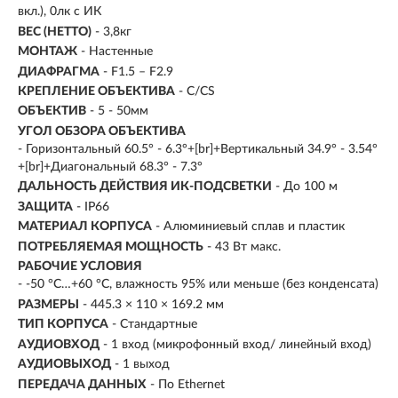
вкл.), 0лк с ИК
ВЕС (НЕТТО)
- 3,8кг
МОНТАЖ
- Настенные
ДИАФРАГМА
- F1.5 – F2.9
КРЕПЛЕНИЕ ОБЪЕКТИВА
- C/CS
ОБЪЕКТИВ
- 5 - 50мм
УГОЛ ОБЗОРА ОБЪЕКТИВА
- Горизонтальный 60.5° - 6.3°+[br]+Вертикальный 34.9° - 3.54°
+[br]+Диагональный 68.3° - 7.3°
ДАЛЬНОСТЬ ДЕЙСТВИЯ ИК-ПОДСВЕТКИ
- До 100 м
ЗАЩИТА
- IP66
МАТЕРИАЛ КОРПУСА
- Алюминиевый сплав и пластик
ПОТРЕБЛЯЕМАЯ МОЩНОСТЬ
- 43 Вт макс.
РАБОЧИЕ УСЛОВИЯ
- -50 °C…+60 °C, влажность 95% или меньше (без конденсата)
РАЗМЕРЫ
- 445.3 × 110 × 169.2 мм
ТИП КОРПУСА
- Стандартные
АУДИОВХОД
- 1 вход (микрофонный вход/ линейный вход)
АУДИОВЫХОД
- 1 выход
ПЕРЕДАЧА ДАННЫХ
- По Ethernet