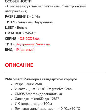
ОСОБЕННОСТИ
- С интеллектуальным слежением; С настройками
изображения;
РАЗРЕШЕНИЕ
- 2 Мп
ТИП 1
- Уличные; Внутренние;
ЦВЕТ
- Белые
ПИТАНИЕ
- 24VAC
СЕРИЯ
-
DS-2CD6ххх
ТИП
-
Внутренние
Уличные
ВИД
-
IP (сетевые)
ОПИСАНИЕ
2Мп Smart IP-камера в стандартном корпусе
Разрешение 2Мп
2 матрицы х 1/2.8’’ Progressive Scan
CMOS Smart видеоаналитика
Слот для microSD до 128Гб
ИК-подсветка до 100м
Температурный диапазон: -40 °C...+60 °C