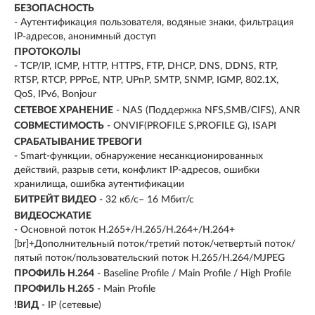
БЕЗОПАСНОСТЬ
- Аутентификация пользователя, водяные знаки, фильтрация
IP-адресов, анонимный доступ
ПРОТОКОЛЫ
- TCP/IP, ICMP, HTTP, HTTPS, FTP, DHCP, DNS, DDNS, RTP,
RTSP, RTCP, PPPoE, NTP, UPnP, SMTP, SNMP, IGMP, 802.1X,
QoS, IPv6, Bonjour
СЕТЕВОЕ ХРАНЕНИЕ
- NAS (Поддержка NFS,SMB/CIFS), ANR
СОВМЕСТИМОСТЬ
- ONVIF(PROFILE S,PROFILE G), ISAPI
СРАБАТЫВАНИЕ ТРЕВОГИ
- Smart-функции, обнаружение несанкционированных
действий, разрыв сети, конфликт IP-адресов, ошибки
хранилища, ошибка аутентификации
БИТРЕЙТ ВИДЕО
- 32 кб/с– 16 Мбит/с
ВИДЕОСЖАТИЕ
- Основной поток H.265+/H.265/H.264+/H.264+
[br]+Дополнительный поток/третий поток/четвертый поток/
пятый поток/пользовательский поток H.265/H.264/MJPEG
ПРОФИЛЬ H.264
- Baseline Profile / Main Profile / High Profile
ПРОФИЛЬ H.265
- Main Profile
!ВИД
- IP (сетевые)