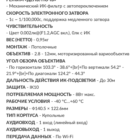
- Механический ИК-фильтр с автопереключением
СКОРОСТЬ ЭЛЕКТРОННОГО ЗАТВОРА
- 1с ~ 1/100,000с, поддержка медленного затвора
ЧУВСТВИТЕЛЬНОСТЬ
- Цвет 0.002лк@(F1.2,AGC вкл.), 0лк с ИК
ВЕС (НЕТТО)
- 0,95кг
МОНТАЖ
- Потолочные
ОБЪЕКТИВ
- 2.8 - 12мм, моторизированный вариообъектив
УГОЛ ОБЗОРА ОБЪЕКТИВА
- По горизонтали 103.3° - 38.6°+[br]+По вертикали 54.2° -
21.9°+[br]+По диагонали 124.2° - 44.3°
ДАЛЬНОСТЬ ДЕЙСТВИЯ ИК-ПОДСВЕТКИ
- До 30м
ЗАЩИТА
- IK10
ПОТРЕБЛЯЕМАЯ МОЩНОСТЬ
- 8Вт макс.
РАБОЧИЕ УСЛОВИЯ
- -40 °C…+60 °C
РАЗМЕРЫ
- Φ140.5 × 122.6мм
ТИП КОРПУСА
- Купольные
АУДИОВХОД
- 1 вход (линейный вход)
АУДИОВЫХОД
- 1 выход
ПЕРЕДАЧА ДАННЫХ
- По Wi-Fi