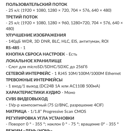
ПОЛЬЗОВАТЕЛЬСКИЙ ПОТОК
- 25 к/с (1920 × 1080, 1280 × 720, 704 × 576, 640 × 480)
ТРЕТИЙ ПОТОК
- 25 к/с (1920 × 1080, 1280 × 960, 1280×720, 704 × 576, 640 ×
480)
УЛУЧШЕНИЕ ИЗОБРАЖЕНИЯ
- 140дБ WDR, 3D DNR, BLC, HLC, EIS, антитуман, ROI
RS-485
- 1
КНОПКА СБРОСА НАСТРОЕК
- Есть
ЛОКАЛЬНОЕ ХРАНИЛИЩЕ
- Слот для microSD/SDHC/SDXC до 256Гб
СЕТЕВОЙ ИНТЕРФЕЙС
- 1 RJ45 10M/100M/1000M Ethernet
ТРЕВОЖНЫЕ ИНТЕРФЕЙСЫ
- 1 вход/1 выход (DC24В 1A или AC110В 500мA)
ХАРАКТЕРИСТИКИ АУДИО
- Моно
CVBS ВИДЕОВЫХОД
- 1Vp-p композитный (75 Ω/BNC, разрешение 4CIF)
МАТРИЦА
- 1/1.8’’ Progressive Scan CMOS
РЕГУЛИРОВКА УГЛА УСТАНОВКИ
- Поворот 0 ° - 355 °; наклон 0 ° - 75 °; вращение 0° - 355 °
РЕЖИМ «ДЕНЬ/НОЧЬ»