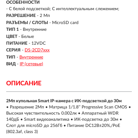
ОСОБЕННОСТИ
- С белой подсветкой; С интеллектуальным слежением;
РАЗРЕШЕНИЕ
- 2 Мп
РАЗЪЕМЫ / СЛОТЫ
- MicroSD card
ТИП 1
- Внутренние
ЦВЕТ
- Белые
ПИТАНИЕ
- 12VDC
СЕРИЯ
-
DS-2CD7ххх
ТИП
-
Внутренние
ВИД
-
IP (сетевые)
ОПИСАНИЕ
2Мп купольная Smart IP-камера с ИК-подсветкой до 30м
• Разрешение 2Мп • Матрица 1/1.8’’ Progressive Scan CMOS •
Высокая чувствительность 0.002лк • Аппаратный WDR
140дБ • Smart видеоаналитика • ИК-подсветка до 30м •
Слот для microSD до 256Гб • Питание DC12В±20%,/PoE
(802.3af, class 3)