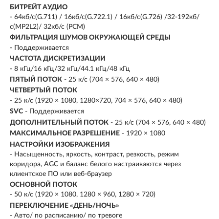
БИТРЕЙТ АУДИО
- 64кб/с(G.711) / 16кб/с(G.722.1) / 16кб/с(G.726) /32-192кб/
с(MP2L2)/ 32кб/с (PCM)
ФИЛЬТРАЦИЯ ШУМОВ ОКРУЖАЮЩЕЙ СРЕДЫ
- Поддерживается
ЧАСТОТА ДИСКРЕТИЗАЦИИ
- 8 кГц/16 кГц/32 кГц/44.1 кГц/48 кГц
ПЯТЫЙ ПОТОК
- 25 к/с (704 × 576, 640 × 480)
ЧЕТВЕРТЫЙ ПОТОК
- 25 к/с (1920 × 1080, 1280×720, 704 × 576, 640 × 480)
SVC
- Поддерживается
ДОПОЛНИТЕЛЬНЫЙ ПОТОК
- 25 к/с (704 × 576, 640 × 480)
МАКСИМАЛЬНОЕ РАЗРЕШЕНИЕ
- 1920 × 1080
НАСТРОЙКИ ИЗОБРАЖЕНИЯ
- Насыщенность, яркость, контраст, резкость, режим
коридора, AGC и баланс белого настраиваются через
клиентское ПО или веб-браузер
ОСНОВНОЙ ПОТОК
- 50 к/с (1920 × 1080, 1280 × 960, 1280 × 720)
ПЕРЕКЛЮЧЕНИЕ «ДЕНЬ/НОЧЬ»
- Авто/ по расписанию/ по тревоге