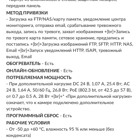
передняя панель
МЕТОД ПРИВЯЗКИ
- Загрузка на FTP/NAS/карту памяти, уведомление центра
мониторинга, отправка email, срабатывание тревожного
выхода, запись по тревоге, захват изображения +[br]+Запись
по тревоге карта памяти, сетевое хранение, предзапись и
постзапись +[br]+Загрузка изображений FTP, SFTP, HTTP, NAS,
Email +[br]+Запуск уведомлений HTTP, ISAPI, тревожный
выход, Email
ОБОГРЕВАТЕЛЬ
- Есть
ОНЛАЙН-ОБНОВЛЕНИЕ
- Есть
ПОТРЕБЛЯЕМАЯ МОЩНОСТЬ
- При дополнительной нагрузке DC 24 В, 1.07 A, 25.4 Вт; AC
24 В, 1.64 A, 50/60 Гц, 26.8 Вт; PoE (802.3 bt, от 42.5 до 57 В),
от 0.7 до 0.5 A, 28 Вт +[br]+* «При дополнительной нагрузке»
означает, что к камере подключено дополнительное
устройство.
ПРОГРАММНЫЙ СБРОС
- Есть
РАБОЧИЕ УСЛОВИЯ
- От -50 до +60 °C, влажность 95 % или меньше (без
конденсата)