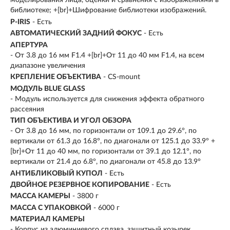
моделирования лица, оценки и сравнения с изображениями в
библиотеке; +[br]+Шифрование библиотеки изображений.
P-IRIS
- Есть
АВТОМАТИЧЕСКИЙ ЗАДНИЙ ФОКУС
- Есть
АПЕРТУРА
- От 3.8 до 16 мм F1.4 +[br]+От 11 до 40 мм F1.4, на всем
диапазоне увеличения
КРЕПЛЕНИЕ ОБЪЕКТИВА
- CS-mount
МОДУЛЬ BLUE GLASS
- Модуль используется для снижения эффекта обратного
рассеяния
ТИП ОБЪЕКТИВА И УГОЛ ОБЗОРА
- От 3.8 до 16 мм, по горизонтали от 109.1 до 29.6°, по
вертикали от 61.3 до 16.8°, по диагонали от 125.1 до 33.9° +
[br]+От 11 до 40 мм, по горизонтали от 39.1 до 12.1°, по
вертикали от 21.4 до 6.8°, по диагонали от 45.8 до 13.9°
АНТИБЛИКОВЫЙ КУПОЛ
- Есть
ДВОЙНОЕ РЕЗЕРВНОЕ КОПИРОВАНИЕ
- Есть
МАССА КАМЕРЫ
- 3800 г
МАССА С УПАКОВКОЙ
- 6000 г
МАТЕРИАЛ КАМЕРЫ
- Корпус из алюминиевого сплава, защитный козырек,