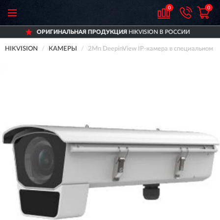
0
0
УКЦИЯ
HIKVISION В РОССИИ
ДОСТАВИМ
ПО 
HIKVISION
КАМЕРЫ
2Мп DeepinView IP-камера в специальном 