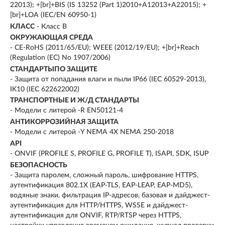
22013); +[br]+BIS (IS 13252 (Part 1)2010+A12013+A22015); +
[br]+LOA (IEC/EN 60950-1)
КЛАСС
- Класс B
ОКРУЖАЮЩАЯ СРЕДА
- CE-RoHS (2011/65/EU); WEEE (2012/19/EU); +[br]+Reach
(Regulation (EC) No 1907/2006)
СТАНДАРТЫПО ЗАЩИТЕ
- Защита от попадания влаги и пыли IP66 (IEC 60529-2013),
IK10 (IEC 622622002)
ТРАНСПОРТНЫЕ И Ж/Д СТАНДАРТЫ
- Модели с литерой -R EN50121-4
АНТИКОРРОЗИЙНАЯ ЗАЩИТА
- Модели с литерой -Y NEMA 4X NEMA 250-2018
API
- ONVIF (PROFILE S, PROFILE G, PROFILE T), ISAPI, SDK, ISUP
БЕЗОПАСНОСТЬ
- Защита паролем, сложный пароль, шифрование HTTPS,
аутентификация 802.1X (EAP-TLS, EAP-LEAP, EAP-MD5),
водяные знаки, фильтрация IP-адресов, базовая и дайджест-
аутентификация для HTTP/HTTPS, WSSE и дайджест-
аутентификация для ONVIF, RTP/RTSP через HTTPS,