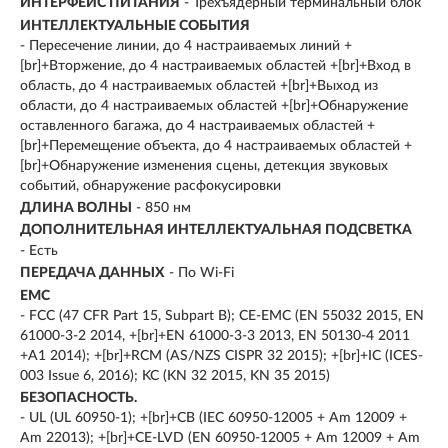
ИНТЕРФЕЙС ПИТАНИЯ
- Трехъядерный терминальный блок
ИНТЕЛЛЕКТУАЛЬНЫЕ СОБЫТИЯ
- Пересечение линии, до 4 настраиваемых линий +
[br]+Вторжение, до 4 настраиваемых областей +[br]+Вход в
область, до 4 настраиваемых областей +[br]+Выход из
области, до 4 настраиваемых областей +[br]+Обнаружение
оставленного багажа, до 4 настраиваемых областей +
[br]+Перемещение объекта, до 4 настраиваемых областей +
[br]+Обнаружение изменения сцены, детекция звуковых
событий, обнаружение расфокусировки
ДЛИНА ВОЛНЫ
- 850 нм
ДОПОЛНИТЕЛЬНАЯ ИНТЕЛЛЕКТУАЛЬНАЯ ПОДСВЕТКА
- Есть
ПЕРЕДАЧА ДАННЫХ
- По Wi-Fi
EMC
- FCC (47 CFR Part 15, Subpart B); CE-EMC (EN 55032 2015, EN
61000-3-2 2014, +[br]+EN 61000-3-3 2013, EN 50130-4 2011
+A1 2014); +[br]+RCM (AS/NZS CISPR 32 2015); +[br]+IC (ICES-
003 Issue 6, 2016); KC (KN 32 2015, KN 35 2015)
БЕЗОПАСНОСТЬ.
- UL (UL 60950-1); +[br]+CB (IEC 60950-12005 + Am 12009 +
Am 22013); +[br]+CE-LVD (EN 60950-12005 + Am 12009 + Am