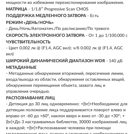
мощности во избежание переэкспонирования изображения.
МАТРИЦА
- 1/1.8″ Progressive Scan CMOS
ПОДДЕРЖКА МЕДЛЕННОГО ЗАТВОРА
- Есть
РЕЖИМ «ДЕНЬ/НОЧЬ»
- День/Ночь/Автоматич./По расписанию/По тревоге
СКОРОСТЬ ЭЛЕКТРОННОГО ЗАТВОРА
- От 1 до 1/100,000 с
ЧУВСТВИТЕЛЬНОСТЬ
- Цвет 0.002 лк @ (F1.4, AGC вкл); ч/б 0.002 лк @ (F1.4, AGC
вкл)
ШИРОКИЙ ДИНАМИЧЕСКИЙ ДИАПАЗОН WDR
- 140 дБ
МЕТАДАННЫЕ
- Метаданные обнаружения вторжений, пересечения линии,
входа/выхода из области, обнаружения оставленных вещей,
обнаружения перемещения объекта, захвата лиц и
управления очередью.
РАСПОЗНАВАНИЕ ЛИЦ
- Детекция до 30 лиц одновременно; +[br]+Необходимое для
детекции положение лица поддерживается поворот влево и
вправо от -60 до +60°, наклон вверх и вниз от -30 до +30°; +
[br]+До 3 настраиваемых библиотек, 30000 изображений лиц
в каждой; +[br]+Распознавание человека при помощи