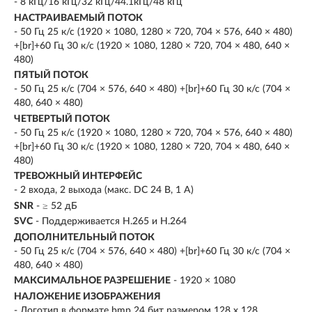
- 8 кГц/16 кГц/32 кГц/44.1кГц/48 кГц
НАСТРАИВАЕМЫЙ ПОТОК
- 50 Гц 25 к/с (1920 × 1080, 1280 × 720, 704 × 576, 640 × 480)
+[br]+60 Гц 30 к/с (1920 × 1080, 1280 × 720, 704 × 480, 640 ×
480)
ПЯТЫЙ ПОТОК
- 50 Гц 25 к/с (704 × 576, 640 × 480) +[br]+60 Гц 30 к/с (704 ×
480, 640 × 480)
ЧЕТВЕРТЫЙ ПОТОК
- 50 Гц 25 к/с (1920 × 1080, 1280 × 720, 704 × 576, 640 × 480)
+[br]+60 Гц 30 к/с (1920 × 1080, 1280 × 720, 704 × 480, 640 ×
480)
ТРЕВОЖНЫЙ ИНТЕРФЕЙС
- 2 входа, 2 выхода (макс. DC 24 В, 1 A)
SNR
- ≥ 52 дБ
SVC
- Поддерживается H.265 и H.264
ДОПОЛНИТЕЛЬНЫЙ ПОТОК
- 50 Гц 25 к/с (704 × 576, 640 × 480) +[br]+60 Гц 30 к/с (704 ×
480, 640 × 480)
МАКСИМАЛЬНОЕ РАЗРЕШЕНИЕ
- 1920 × 1080
НАЛОЖЕНИЕ ИЗОБРАЖЕНИЯ
- Логотип в формате bmp 24 бит размером 128 х 128