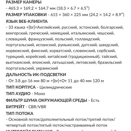
РАЗМЕР КАМЕРЫ
- 465.3 × 169.2 × 164.7 мм (18.3 × 6.7 × 6.5″)
РАЗМЕР УПАКОВКИ
- 615 × 360 × 225 мм (24.2 × 14.2 × 8.9″)
ЯЗЫК ВЕБ-КЛИЕНТА
- 33 языка +[br]+Английский, русский, эстонский, болгарский,
венгерский, греческий, немецкий, итальянский, чешский,
словацкий, французский, польский, голландский,
португальский, испанский, румынский, датский, шведский,
норвежский, финский, хорватский, словенский, сербский,
турецкий, корейский, китайский (традиционный), тайский,
вьетнамский, японский, латышский, литовский, бразильский
португальский, украинский
ДАЛЬНОСТЬ ИК-ПОДСВЕТКИ
- От 3.8 до 16 мм 80 м +[br]+От 11 до 40 мм 120 м
ТИП КОРПУСА
- Цилиндрические
ТИП АУДИО
- Моно
ФИЛЬТР ШУМА ОКРУЖАЮЩЕЙ СРЕДЫ
- Есть
БИТРЕЙТ
- CBR/VBR
ТИП ПОТОКА
- Основной поток/дополнительный поток/третий поток/
четвертый поток/пятый поток/настраиваемый поток