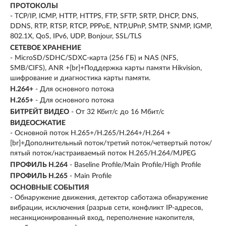
ПРОТОКОЛЫ
- TCP/IP, ICMP, HTTP, HTTPS, FTP, SFTP, SRTP, DHCP, DNS,
DDNS, RTP, RTSP, RTCP, PPPoE, NTP,UPnP, SMTP, SNMP, IGMP,
802.1X, QoS, IPv6, UDP, Bonjour, SSL/TLS
СЕТЕВОЕ ХРАНЕНИЕ
- MicroSD/SDHC/SDXC-карта (256 ГБ) и NAS (NFS,
SMB/CIFS), ANR +[br]+Поддержка карты памяти Hikvision,
шифрование и диагностика карты памяти.
H.264+
- Для основного потока
H.265+
- Для основного потока
БИТРЕЙТ ВИДЕО
- От 32 Кбит/с до 16 Мбит/с
ВИДЕОСЖАТИЕ
- Основной поток H.265+/H.265/H.264+/H.264 +
[br]+Дополнительный поток/третий поток/четвертый поток/
пятый поток/настраиваемый поток H.265/H.264/MJPEG
ПРОФИЛЬ H.264
- Baseline Profile/Main Profile/High Profile
ПРОФИЛЬ H.265
- Main Profile
ОСНОВНЫЕ СОБЫТИЯ
- Обнаружение движения, детектор саботажа обнаружение
вибрации, исключения (разрыв сети, конфликт IP-адресов,
несанкционированный вход, переполнение накопителя,