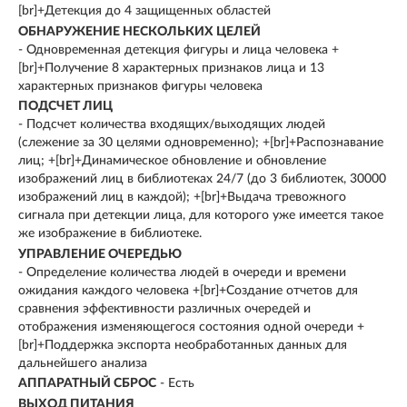
[br]+Детекция до 4 защищенных областей
ОБНАРУЖЕНИЕ НЕСКОЛЬКИХ ЦЕЛЕЙ
- Одновременная детекция фигуры и лица человека +
[br]+Получение 8 характерных признаков лица и 13
характерных признаков фигуры человека
ПОДСЧЕТ ЛИЦ
- Подсчет количества входящих/выходящих людей
(слежение за 30 целями одновременно); +[br]+Распознавание
лиц; +[br]+Динамическое обновление и обновление
изображений лиц в библиотеках 24/7 (до 3 библиотек, 30000
изображений лиц в каждой); +[br]+Выдача тревожного
сигнала при детекции лица, для которого уже имеется такое
же изображение в библиотеке.
УПРАВЛЕНИЕ ОЧЕРЕДЬЮ
- Определение количества людей в очереди и времени
ожидания каждого человека +[br]+Создание отчетов для
сравнения эффективности различных очередей и
отображения изменяющегося состояния одной очереди +
[br]+Поддержка экспорта необработанных данных для
дальнейшего анализа
АППАРАТНЫЙ СБРОС
- Есть
ВЫХОД ПИТАНИЯ