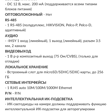
- DC 12 В, макс. 200 мA (поддерживается всеми типами
блоков питания)
ОПТОВОЛОКОННЫЙ
- Нет
RS-485
- 1 RS-485 (полудуплекс, HIKVISION, Pelco-P, Pelco-D,
адаптивный)
АУДИО
- -IHSY 1 вход (линейный), 1 выход (линейный), разъем 3.5
мм, 2 канала
ВИДЕОВЫХОД
- 1 В p-p композитный выход (75 Ом/CVBS), (только для
отладки)
ЛОКАЛЬНОЕ ХРАНЕНИЕ
- Встроенный слот для microSD/SDHC/SDXC-карты, до 256
ГБ
СЕТЕВЫЕ ИНТЕРФЕЙСЫ
- 1 RJ45 auto 10M/100M/1000M Ethernet
P/N
- P/N
ИНТЕЛЛЕКТУАЛЬНАЯ ИК-ПОДСВЕТКА
- ИК-светодиоды на камере должны поддерживать функцию
интеллектуальной ИК-подсветки для авторегулировки