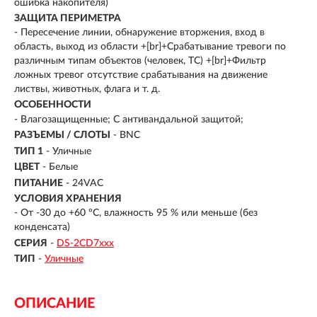
ошибка накопителя)
ЗАЩИТА ПЕРИМЕТРА
- Пересечение линии, обнаружение вторжения, вход в
область, выход из области +[br]+Срабатывание тревоги по
различным типам объектов (человек, ТС) +[br]+Фильтр
ложных тревог отсутствие срабатывания на движение
листвы, животных, флага и т. д.
ОСОБЕННОСТИ
- Влагозащищенные; С антивандальной защитой;
РАЗЪЕМЫ / СЛОТЫ
- BNC
ТИП 1
- Уличные
ЦВЕТ
- Белые
ПИТАНИЕ
- 24VAC
УСЛОВИЯ ХРАНЕНИЯ
- От -30 до +60 °C, влажность 95 % или меньше (без
конденсата)
СЕРИЯ
-
DS-2CD7ххх
ТИП
-
Уличные
ОПИСАНИЕ