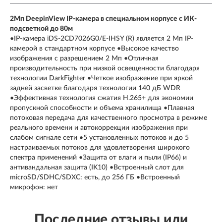
2Мп DeepinView IP-камера в специальном корпусе с ИК-
подсветкой до 80м
•IP-камера iDS-2CD7026G0/E-IHSY (R) является 2 Мп IP-
камерой в стандартном корпусе •Высокое качество
изображения с разрешением 2 Мп •Отличная
производительность при низкой освещенности благодаря
технологии DarkFighter •Четкое изображение при яркой
задней засветке благодаря технологии 140 дБ WDR
•Эффективная технология сжатия H.265+ для экономии
пропускной способности и объема хранилища •Плавная
потоковая передача для качественного просмотра в режиме
реального времени и автокоррекции изображения при
слабом сигнале сети •5 установленных потоков и до 5
настраиваемых потоков для удовлетворения широкого
спектра применений •Защита от влаги и пыли (IP66) и
антивандальная защита (IK10) •Встроенный слот для
microSD/SDHC/SDXC: есть, до 256 ГБ •Встроенный
микрофон: нет
Последние отзывы или