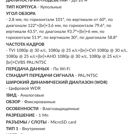
ДАЛЬНОСТЬ ИК-ПОДСВЕТКИ
- До 20 м
ТИП КОРПУСА
- Купольные
УГОЛ ОБЗОРА
- 2.8 мм, по горизонтали 101°, по вертикали от 60°, по
диагонали 122°+[br]+3.6 мм, по горизонтали 79.6°, по
вертикали 43.5°, по диагонали 93.7°+[br]+6 мм, по
горизонтали 51.9°, по вертикали 30°, по диагонали 58.8°
ЧАСТОТА КАДРОВ
- TVI 1080p @ 30 к/с, 1080p @ 25 к/с+[br]+CVI 1080p @ 30 к/с,
1080p @ 25 к/с+[br]+AHD 1080p @ 30 к/с, 1080p @ 25 к/с+
[br]+CVBS PAL/NTSC
ПЕРЕДАЧА ДАННЫХ
- По Wi-Fi
СТАНДАРТ ПЕРЕДАЧИ СИГНАЛА
- PAL/NTSC
ШИРОКИЙ ДИНАМИЧЕСКИЙ ДИАПАЗОН (WDR)
- Цифровой WDR
!ВИД
- Аналоговые
ОБЗОР
- Фиксированные
ОСОБЕННОСТИ
- Влагозащищенные
РАЗРЕШЕНИЕ
- 1 Мп
РАЗЪЕМЫ / СЛОТЫ
- MicroSD card
ТИП 1
- Внутренние