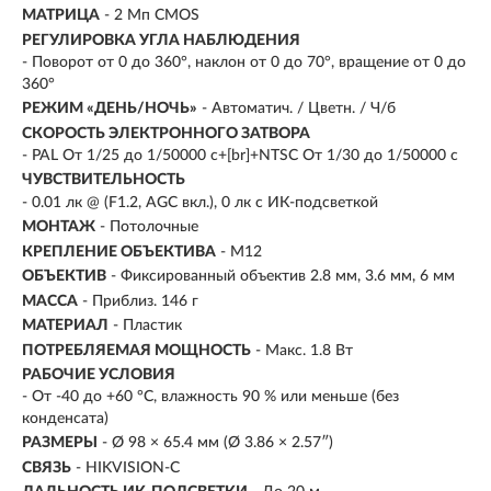
МАТРИЦА
- 2 Мп CMOS
РЕГУЛИРОВКА УГЛА НАБЛЮДЕНИЯ
- Поворот от 0 до 360°, наклон от 0 до 70°, вращение от 0 до
360°
РЕЖИМ «ДЕНЬ/НОЧЬ»
- Автоматич. / Цветн. / Ч/б
СКОРОСТЬ ЭЛЕКТРОННОГО ЗАТВОРА
- PAL От 1/25 до 1/50000 с+[br]+NTSC От 1/30 до 1/50000 с
ЧУВСТВИТЕЛЬНОСТЬ
- 0.01 лк @ (F1.2, AGC вкл.), 0 лк с ИК-подсветкой
МОНТАЖ
- Потолочные
КРЕПЛЕНИЕ ОБЪЕКТИВА
- M12
ОБЪЕКТИВ
- Фиксированный объектив 2.8 мм, 3.6 мм, 6 мм
МАССА
- Приблиз. 146 г
МАТЕРИАЛ
- Пластик
ПОТРЕБЛЯЕМАЯ МОЩНОСТЬ
- Макс. 1.8 Вт
РАБОЧИЕ УСЛОВИЯ
- От -40 до +60 °C, влажность 90 % или меньше (без
конденсата)
РАЗМЕРЫ
- Ø 98 × 65.4 мм (Ø 3.86 × 2.57″)
СВЯЗЬ
- HIKVISION-C