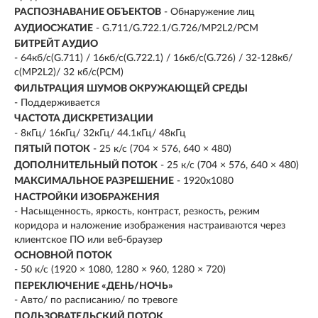
РАСПОЗНАВАНИЕ ОБЪЕКТОВ
- Обнаружение лиц
АУДИОСЖАТИЕ
- G.711/G.722.1/G.726/MP2L2/PCM
БИТРЕЙТ АУДИО
- 64кб/с(G.711) / 16кб/с(G.722.1) / 16кб/с(G.726) / 32-128кб/
с(MP2L2)/ 32 кб/с(PCM)
ФИЛЬТРАЦИЯ ШУМОВ ОКРУЖАЮЩЕЙ СРЕДЫ
- Поддерживается
ЧАСТОТА ДИСКРЕТИЗАЦИИ
- 8кГц/ 16кГц/ 32кГц/ 44.1кГц/ 48кГц
ПЯТЫЙ ПОТОК
- 25 к/с (704 × 576, 640 × 480)
ДОПОЛНИТЕЛЬНЫЙ ПОТОК
- 25 к/с (704 × 576, 640 × 480)
МАКСИМАЛЬНОЕ РАЗРЕШЕНИЕ
- 1920х1080
НАСТРОЙКИ ИЗОБРАЖЕНИЯ
- Насыщенность, яркость, контраст, резкость, режим
коридора и наложение изображения настраиваются через
клиентское ПО или веб-браузер
ОСНОВНОЙ ПОТОК
- 50 к/с (1920 × 1080, 1280 × 960, 1280 × 720)
ПЕРЕКЛЮЧЕНИЕ «ДЕНЬ/НОЧЬ»
- Авто/ по расписанию/ по тревоге
ПОЛЬЗОВАТЕЛЬСКИЙ ПОТОК