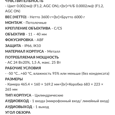
ЧУВСТВИТЕЛЬНОСТЬ
- Цвет 0.002лк@ (F1.2, AGC ON),+[br]+Ч/Б 0.0002лк@ (F1.2,
AGC ON)
ВЕС (НЕТТО)
- Нетто 3600 г+[br]+Брутто 6000 г
МОНТАЖ
- Потолочные
КРЕПЛЕНИЕ ОБЪЕКТИВА
- C/CS
ОБЪЕКТИВ
- 11 – 40 мм
ФОКУСИРОВКА
- ABF
ЗАЩИТА
- IP66, IK10
МАТЕРИАЛ КОРПУСА
- Металл
ПОТРЕБЛЯЕМАЯ МОЩНОСТЬ
- AC 24 В±20%, 1,5 А, макс. 25 Вт
РАБОЧИЕ УСЛОВИЯ
- -50 °C…+60 °C, влажность 95% или меньше (без конденсата)
РАЗМЕРЫ
- Камера 465.4 × 160 × 169.2 мм+[br]+Коробка 683 × 223 ×
265 мм
ТИП КОРПУСА
- Цилиндрические
АУДИОВХОД
- 1 входа (микрофонный вход/ линейный вход)
АУДИОВЫХОД
- 1 выход
УГОЛ ОБЗОРА