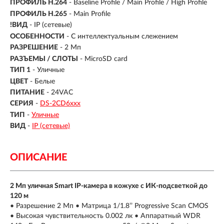
ПРОФИЛЬ H.264
- Baseline Profile / Main Profile / High Profile
ПРОФИЛЬ H.265
- Main Profile
!ВИД
- IP (сетевые)
ОСОБЕННОСТИ
- С интеллектуальным слежением
РАЗРЕШЕНИЕ
- 2 Мп
РАЗЪЕМЫ / СЛОТЫ
- MicroSD card
ТИП 1
- Уличные
ЦВЕТ
- Белые
ПИТАНИЕ
- 24VAC
СЕРИЯ
-
DS-2CD6ххх
ТИП
-
Уличные
ВИД
-
IP (сетевые)
ОПИСАНИЕ
2 Мп уличная Smart IP-камера в кожухе с ИК-подсветкой до
120 м
• Разрешение 2 Мп • Матрица 1/1.8’’ Progressive Scan CMOS
• Высокая чувствительность 0.002 лк • Аппаратный WDR