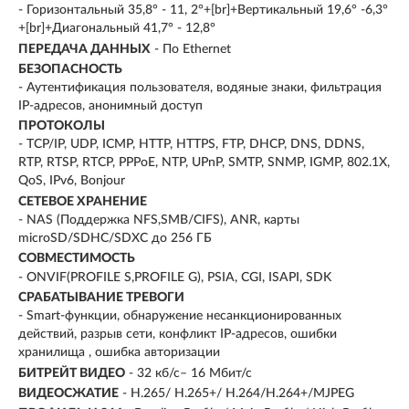
- Горизонтальный 35,8° - 11, 2°+[br]+Вертикальный 19,6° -6,3°
+[br]+Диагональный 41,7° - 12,8°
ПЕРЕДАЧА ДАННЫХ
- По Ethernet
БЕЗОПАСНОСТЬ
- Аутентификация пользователя, водяные знаки, фильтрация
IP-адресов, анонимный доступ
ПРОТОКОЛЫ
- TCP/IP, UDP, ICMP, HTTP, HTTPS, FTP, DHCP, DNS, DDNS,
RTP, RTSP, RTCP, PPPoE, NTP, UPnP, SMTP, SNMP, IGMP, 802.1X,
QoS, IPv6, Bonjour
СЕТЕВОЕ ХРАНЕНИЕ
- NAS (Поддержка NFS,SMB/CIFS), ANR, карты
microSD/SDHC/SDXC до 256 ГБ
СОВМЕСТИМОСТЬ
- ONVIF(PROFILE S,PROFILE G), PSIA, CGI, ISAPI, SDK
СРАБАТЫВАНИЕ ТРЕВОГИ
- Smart-функции, обнаружение несанкционированных
действий, разрыв сети, конфликт IP-адресов, ошибки
хранилища , ошибка авторизации
БИТРЕЙТ ВИДЕО
- 32 кб/с– 16 Мбит/с
ВИДЕОСЖАТИЕ
- H.265/ H.265+/ H.264/H.264+/MJPEG