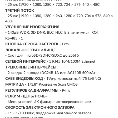
- 25 к/с (1920 × 1080, 1280 × 720, 704 × 576, 640 × 480)
ТРЕТИЙ ПОТОК
- 25 к/с (1920 × 1080, 1280 × 960, 1280 × 720, 704 × 576, 640 ×
480)
УЛУЧШЕНИЕ ИЗОБРАЖЕНИЯ
- 140дБ WDR, 3D DNR, BLC, HLC, EIS, антитуман, ROI
RS-485
- 1
КНОПКА СБРОСА НАСТРОЕК
- Есть
ЛОКАЛЬНОЕ ХРАНИЛИЩЕ
- Слот для microSD/SDHC/SDXC до 256Гб
СЕТЕВОЙ ИНТЕРФЕЙС
- 1 RJ45 10M/100M Ethernet
ТРЕВОЖНЫЕ ИНТЕРФЕЙСЫ
- 2 входа/ 2 выхода (DC24В 1A или AC110В 500мA)
CVBS ВИДЕОВЫХОД
- 1Vp-p композитный (75 Ω/BNC)
МАТРИЦА
- 1/1.8’’ Progressive Scan CMOS
РЕГУЛИРОВКА ДИАФРАГМЫ
- P-Iris
РЕЖИМ «ДЕНЬ/НОЧЬ»
- Механический ИК-фильтр с автопереключением
СКОРОСТЬ ЭЛЕКТРОННОГО ЗАТВОРА
- 1с ~ 1/100000с, поддержка медленного затвора