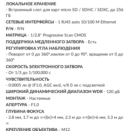
ЛОКАЛЬНОЕ ХРАНЕНИЕ
- Встроенный слот для карт micro SD / SDHC / SDXC, до 256
ГБ
СЕТЕВЫЕ ИНТЕРФЕЙСЫ
- 1 RJ45 auto 10/100 М Ethernet
P/N
- P/N
МАТРИЦА
- 1/2.8'' Progressive Scan CMOS
ПОДДЕРЖКА МЕДЛЕННОГО ЗАТВОРА
- Есть
РЕГУЛИРОВКА УГЛА НАБЛЮДЕНИЯ
- Поворот от 0 до 360°,наклон от 0 до 90°, вращение от 0 до
360°
СКОРОСТЬ ЭЛЕКТРОННОГО ЗАТВОРА
- От 1/3 до 1/100,000 с
ЧУВСТВИТЕЛЬНОСТЬ
- 0.0005 лк @ (F1.0, AGC вкл), ч/б 0 лк с подсветкой
ШИРОКИЙ ДИНАМИЧЕСКИЙ ДИАПАЗОН WDR
- 120 дБ
МОНТАЖ
- Настенные
АПЕРТУРА
- F1.0
ГЛУБИНА ФОКУСА
- 2.8 мм, 1.7 м до ∞+[br]+4 мм, 2.3 м до ∞+[br]+6 мм, 5.3 м до
∞
КРЕПЛЕНИЕ ОБЪЕКТИВА
- М12