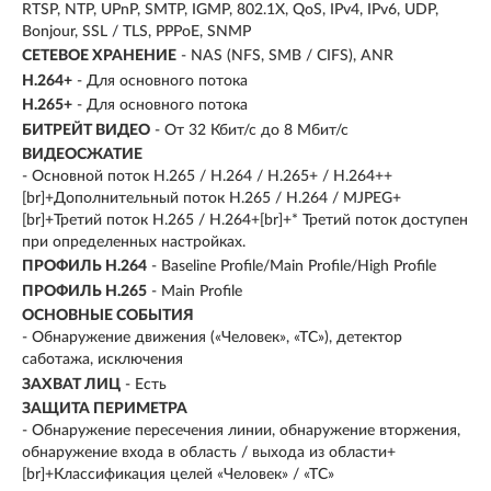
RTSP, NTP, UPnP, SMTP, IGMP, 802.1X, QoS, IPv4, IPv6, UDP,
Bonjour, SSL / TLS, PPPoE, SNMP
СЕТЕВОЕ ХРАНЕНИЕ
- NAS (NFS, SMB / CIFS), ANR
H.264+
- Для основного потока
H.265+
- Для основного потока
БИТРЕЙТ ВИДЕО
- От 32 Кбит/с до 8 Мбит/с
ВИДЕОСЖАТИЕ
- Основной поток H.265 / H.264 / H.265+ / H.264++
[br]+Дополнительный поток H.265 / H.264 / MJPEG+
[br]+Третий поток H.265 / H.264+[br]+* Третий поток доступен
при определенных настройках.
ПРОФИЛЬ H.264
- Baseline Profile/Main Profile/High Profile
ПРОФИЛЬ H.265
- Main Profile
ОСНОВНЫЕ СОБЫТИЯ
- Обнаружение движения («Человек», «ТС»), детектор
саботажа, исключения
ЗАХВАТ ЛИЦ
- Есть
ЗАЩИТА ПЕРИМЕТРА
- Обнаружение пересечения линии, обнаружение вторжения,
обнаружение входа в область / выхода из области+
[br]+Классификация целей «Человек» / «ТС»