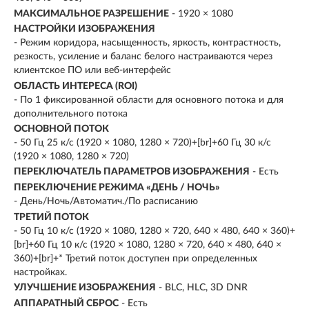
МАКСИМАЛЬНОЕ РАЗРЕШЕНИЕ
- 1920 × 1080
НАСТРОЙКИ ИЗОБРАЖЕНИЯ
- Режим коридора, насыщенность, яркость, контрастность,
резкость, усиление и баланс белого настраиваются через
клиентское ПО или веб-интерфейс
ОБЛАСТЬ ИНТЕРЕСА (ROI)
- По 1 фиксированной области для основного потока и для
дополнительного потока
ОСНОВНОЙ ПОТОК
- 50 Гц 25 к/с (1920 × 1080, 1280 × 720)+[br]+60 Гц 30 к/с
(1920 × 1080, 1280 × 720)
ПЕРЕКЛЮЧАТЕЛЬ ПАРАМЕТРОВ ИЗОБРАЖЕНИЯ
- Есть
ПЕРЕКЛЮЧЕНИЕ РЕЖИМА «ДЕНЬ / НОЧЬ»
- День/Ночь/Автоматич./По расписанию
ТРЕТИЙ ПОТОК
- 50 Гц 10 к/с (1920 × 1080, 1280 × 720, 640 × 480, 640 × 360)+
[br]+60 Гц 10 к/с (1920 × 1080, 1280 × 720, 640 × 480, 640 ×
360)+[br]+* Третий поток доступен при определенных
настройках.
УЛУЧШЕНИЕ ИЗОБРАЖЕНИЯ
- BLC, HLC, 3D DNR
АППАРАТНЫЙ СБРОС
- Есть