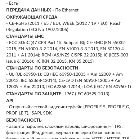
- Есть
ПЕРЕДАЧА ДАННЫХ
- По Ethernet
ОКРУЖАЮЩАЯ СРЕДА
- CE-RoHS (2011 / 65 / EU); WEEE (2012 / 19 / EU); Reach
(Regulation (EC) No 1907/2006)
СТАНДАРТЫ EMC
- FCC SDoC (47 CFR Part 15, Subpart B); CE-EMC (EN 55032
2015, EN 61000-3-2 2014, EN 61000-3-3 2013, EN 50130-4
2011 + A1 2014); RCM (AS/NZS CISPR 32 2015); IC (ICES-003
Issue 6, 2016); KC (KN 32 2015, KN 35 2015)
СТАНДАРТЫ ПО БЕЗОПАСНОСТИ
- UL (UL 60950-1); CB (IEC 60950-12005 + Am 12009 + Am
22013, IEC 62368-12014); CE-LVD (EN 60950-12005 + Am
12009 + Am 22013, IEC 62368-12014); LOA (IEC / EN 60950-1)
СТАНДАРТЫ ПО ЗАЩИТЕ
- IP67 (IEC 60529-2013)
API
- Открытый сетевой видеоинтерфейс (PROFILE S, PROFILE G,
PROFILE T), ISAPI, SDK
БЕЗОПАСНОСТЬ
- Защита паролем, сложный пароль, шифрование HTTPS,
фильтрация IP-адресов, журнал проверки безопасности,
базовая и дайджест-аутентификация для HTTP / HTTPS, TLS