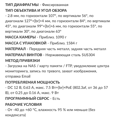
ТИП ДИАФРАГМЫ
- Фиксированная
ТИП ОБЪЕКТИВА И УГОЛ ОБЗОРА
- 2.8 мм, по горизонтали 107°, по вертикали 56°, по
диагонали 127°+[br]+4 мм, по горизонтали 84°, по вертикали
45°, по диагонали 99°+[br]+6 мм, по горизонтали 55°, по
вертикали 30°, по диагонали 63°
МАССА КАМЕРЫ
- Приблиз. 1090 г
МАССА С УПАКОВКОЙ
- Приблиз. 1584 г
МАТЕРИАЛ
- Передняя часть металл, задняя часть металл
МАТЕРИАЛ ВИНТОВ
- Нержавеющая сталь SUS304
МЕТОД ПРИВЯЗКИ
- Загрузка на NAS / карту памяти / FTP, уведомление центра
мониторинга, запись по тревоге, захват изображения,
отправка Email
ПОТРЕБЛЯЕМАЯ МОЩНОСТЬ
- DC 12 В, 0.63 A, макс. 7.5 Вт+[br]+PoE (802.3af, от 36 до 57
В), от 0.25 до 0.16 A, макс. 9 Вт
ПРОГРАММНЫЙ СБРОС
- Есть
РАБОЧИЕ УСЛОВИЯ
- От -40 до +60 °C, влажность 95 % или меньше (без
конденсата)