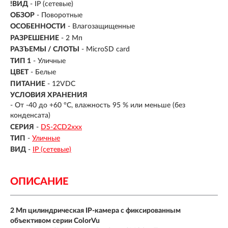
!ВИД
- IP (сетевые)
ОБЗОР
- Поворотные
ОСОБЕННОСТИ
- Влагозащищенные
РАЗРЕШЕНИЕ
- 2 Мп
РАЗЪЕМЫ / СЛОТЫ
- MicroSD card
ТИП 1
- Уличные
ЦВЕТ
- Белые
ПИТАНИЕ
- 12VDC
УСЛОВИЯ ХРАНЕНИЯ
- От -40 до +60 °C, влажность 95 % или меньше (без
конденсата)
СЕРИЯ
-
DS-2CD2xxx
ТИП
-
Уличные
ВИД
-
IP (сетевые)
ОПИСАНИЕ
2 Мп цилиндрическая IP-камера с фиксированным
объективом серии ColorVu