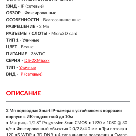
!ВИД
- IP (сетевые)
ОБЗОР
- Фиксированные
ОСОБЕННОСТИ
- Влагозащищенные
РАЗРЕШЕНИЕ
- 2 Мп
РАЗЪЕМЫ / СЛОТЫ
- MicroSD card
ТИП 1
- Уличные
ЦВЕТ
- Белые
ПИТАНИЕ
- 36VDC
СЕРИЯ
-
DS-2XM6ххх
ТИП
-
Уличные
ВИД
-
IP (сетевые)
ОПИСАНИЕ
2 Мп подводная Smart IP-камера в устойчивом к коррозии
корпусе c ИК-подсветкой до 10м
● Матрица 1/2.8″ Progressive Scan CMOS ● 1920 × 1080 @ 30
к/с ● Фиксированный объектив 2.0/2.8/4.0 мм ● Три потока ●
120 дБ WDR ● 3D DNR ● 4 типа анализа поведения ● Смарт-