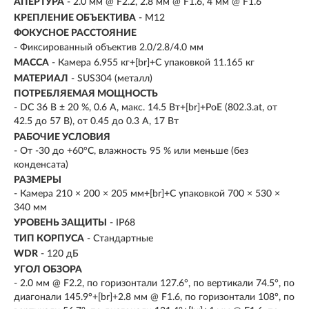
АПЕРТУРА
- 2.0 мм @ F2.2, 2.8 мм @ F1.6, 4 мм @ F1.6
КРЕПЛЕНИЕ ОБЪЕКТИВА
- M12
ФОКУСНОЕ РАССТОЯНИЕ
- Фиксированный объектив 2.0/2.8/4.0 мм
МАССА
- Камера 6.955 кг+[br]+С упаковкой 11.165 кг
МАТЕРИАЛ
- SUS304 (металл)
ПОТРЕБЛЯЕМАЯ МОЩНОСТЬ
- DC 36 В ± 20 %, 0.6 А, макс. 14.5 Вт+[br]+PoE (802.3.at, от
42.5 до 57 В), от 0.45 до 0.3 А, 17 Вт
РАБОЧИЕ УСЛОВИЯ
- От -30 до +60°C, влажность 95 % или меньше (без
конденсата)
РАЗМЕРЫ
- Камера 210 × 200 × 205 мм+[br]+С упаковкой 700 × 530 ×
340 мм
УРОВЕНЬ ЗАЩИТЫ
- IP68
ТИП КОРПУСА
- Стандартные
WDR
- 120 дБ
УГОЛ ОБЗОРА
- 2.0 мм @ F2.2, по горизонтали 127.6°, по вертикали 74.5°, по
диагонали 145.9°+[br]+2.8 мм @ F1.6, по горизонтали 108°, по