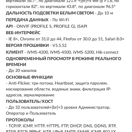
вертикали 56.7°, по диагонали 121.4°+[br]+4 мм @ F1.6, по
горизонтали 82°, по вертикали 43.8°, по диагонали 96.5°
ДАЛЬНОСТЬ ПОДСВЕТКИ БЕЛЫМ СВЕТОМ
- До 10 м
ПЕРЕДАЧА ДАННЫХ
- По Wi-Fi
API
- ONVIF (PROFILE S, PROFILE G), ISAPI
ВЕБ-ИНТЕРФЕЙС
- IE 8+, Chrome от 31.0 до 44, Firefox от 30.0 до 51, Safari 8.0+
ВЕРСИЯ ПРОШИВКИ
- V5.5.52
КЛИЕНТ
- iVMS-4200, iVMS-4500, iVMS-5200, Hik-connect
ОДНОВРЕМЕННЫЙ ПРОСМОТР В РЕЖИМЕ РЕАЛЬНОГО
ВРЕМЕНИ
- До 20 каналов
ОСНОВНЫЕ ФУНКЦИИ
- Anti-Flicker, три потока, Heartbeat, защита паролем,
маскирование области, водяные знаки, фильтрация IP-
адресов, зеркалирование
ПОЛЬЗОВАТЕЛЬ/ХОСТ
- До 32 пользователей+[br]+3 уровня Администратор,
Оператор и Пользователь
ПРОТОКОЛЫ
- TCP/IP, ICMP, HTTP, HTTPS, FTP, DHCP, DNS, DDNS, RTP,
RTSP, RTCP, PPPoE, NTP, UPnP, SMTP, SNMP, IGMP, 802.1X,