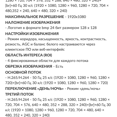
1280 × 720, 704 × 576, 352 × 288, 640 × 480, 320 × 240)+
[br]+60 Гц 30 к/с (1920 × 1080, 1280 × 960, 1280 × 720, 704 ×
480,352 × 240, 640 × 480, 320 × 240)
МАКСИМАЛЬНОЕ РАЗРЕШЕНИЕ
- 1920х1080
НАЛОЖЕНИЕ ИЗОБРАЖЕНИЯ
- Логотип в формате bmp 24 бит размером 128 х 128
НАСТРОЙКИ ИЗОБРАЖЕНИЯ
- Режим коридора, насыщенность, яркость, контрастность,
резкость, AGC и баланс белого настраиваются через
клиентское ПО или веб-интерфейс
ОБЛАСТЬ ИНТЕРЕСА (ROI)
- 4 фиксированные области для каждого потока
ОБРЕЗКА ИЗОБРАЖЕНИЯ
- Есть
ОСНОВНОЙ ПОТОК
- H.265/H.264 - 50 Гц 25 к/с (1920 × 1080, 1280 × 960, 1280 ×
720)+[br]+60 Гц 30 к/с (1920 × 1080, 1280 × 960, 1280 × 720)
ПЕРЕКЛЮЧЕНИЕ «ДЕНЬ/НОЧЬ»
- Режим «день/ночь»
ТРЕТИЙ ПОТОК
- H.265/H.264 - 50 Гц 25 к/с (1920 × 1080, 1280 × 960, 1280 ×
720, 704 × 576, 640 × 480, 352 × 288, 320 × 240)+[br]+60 Гц 30
к/с (1920 × 1080, 1280 × 960, 1280 × 720, 704 × 480, 640 ×
480, 352 × 240, 320 × 240)