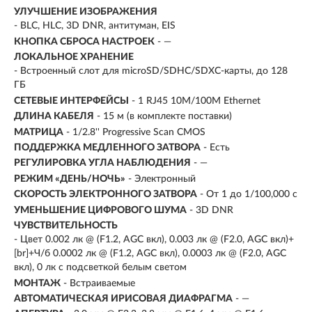
УЛУЧШЕНИЕ ИЗОБРАЖЕНИЯ
- BLC, HLC, 3D DNR, антитуман, EIS
КНОПКА СБРОСА НАСТРОЕК
- —
ЛОКАЛЬНОЕ ХРАНЕНИЕ
- Встроенный слот для microSD/SDHC/SDXC-карты, до 128
ГБ
СЕТЕВЫЕ ИНТЕРФЕЙСЫ
- 1 RJ45 10M/100M Ethernet
ДЛИНА КАБЕЛЯ
- 15 м (в комплекте поставки)
МАТРИЦА
- 1/2.8'' Progressive Scan CMOS
ПОДДЕРЖКА МЕДЛЕННОГО ЗАТВОРА
- Есть
РЕГУЛИРОВКА УГЛА НАБЛЮДЕНИЯ
- —
РЕЖИМ «ДЕНЬ/НОЧЬ»
- Электронный
СКОРОСТЬ ЭЛЕКТРОННОГО ЗАТВОРА
- От 1 до 1/100,000 с
УМЕНЬШЕНИЕ ЦИФРОВОГО ШУМА
- 3D DNR
ЧУВСТВИТЕЛЬНОСТЬ
- Цвет 0.002 лк @ (F1.2, AGC вкл), 0.003 лк @ (F2.0, AGC вкл)+
[br]+Ч/б 0.0002 лк @ (F1.2, AGC вкл), 0.0003 лк @ (F2.0, AGC
вкл), 0 лк с подсветкой белым светом
МОНТАЖ
- Встраиваемые
АВТОМАТИЧЕСКАЯ ИРИСОВАЯ ДИАФРАГМА
- —