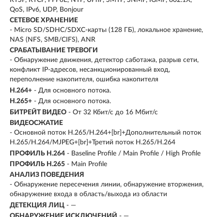
QoS, IPv6, UDP, Bonjour
СЕТЕВОЕ ХРАНЕНИЕ
- Micro SD/SDHC/SDXC-карты (128 ГБ), локальное хранение,
NAS (NFS, SMB/CIFS), ANR
СРАБАТЫВАНИЕ ТРЕВОГИ
- Обнаружение движения, детектор саботажа, разрыв сети,
конфликт IP-адресов, несанкционированный вход,
переполнение накопителя, ошибка накопителя
H.264+
- Для основного потока.
H.265+
- Для основного потока.
БИТРЕЙТ ВИДЕО
- От 32 Кбит/с до 16 Мбит/с
ВИДЕОСЖАТИЕ
- Основной поток H.265/H.264+[br]+Дополнительный поток
H.265/H.264/MJPEG+[br]+Третий поток H.265/H.264
ПРОФИЛЬ H.264
- Baseline Profile / Main Profile / High Profile
ПРОФИЛЬ H.265
- Main Profile
АНАЛИЗ ПОВЕДЕНИЯ
- Обнаружение пересечения линии, обнаружение вторжения,
обнаружение входа в область/выхода из области
ДЕТЕКЦИЯ ЛИЦ
- —
ОБНАРУЖЕНИЕ ИСКЛЮЧЕНИЙ
- —