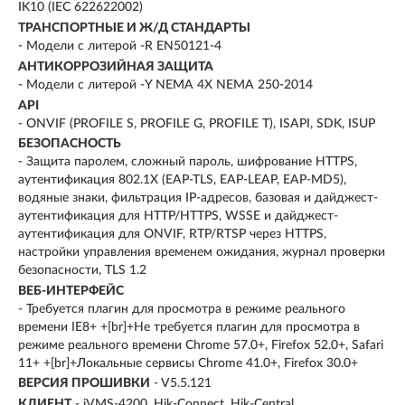
IK10 (IEC 622622002)
ТРАНСПОРТНЫЕ И Ж/Д СТАНДАРТЫ
- Модели с литерой -R EN50121-4
АНТИКОРРОЗИЙНАЯ ЗАЩИТА
- Модели с литерой -Y NEMA 4X NEMA 250-2014
API
- ONVIF (PROFILE S, PROFILE G, PROFILE T), ISAPI, SDK, ISUP
БЕЗОПАСНОСТЬ
- Защита паролем, сложный пароль, шифрование HTTPS,
аутентификация 802.1X (EAP-TLS, EAP-LEAP, EAP-MD5),
водяные знаки, фильтрация IP-адресов, базовая и дайджест-
аутентификация для HTTP/HTTPS, WSSE и дайджест-
аутентификация для ONVIF, RTP/RTSP через HTTPS,
настройки управления временем ожидания, журнал проверки
безопасности, TLS 1.2
ВЕБ-ИНТЕРФЕЙС
- Требуется плагин для просмотра в режиме реального
времени IE8+ +[br]+Не требуется плагин для просмотра в
режиме реального времени Chrome 57.0+, Firefox 52.0+, Safari
11+ +[br]+Локальные сервисы Chrome 41.0+, Firefox 30.0+
ВЕРСИЯ ПРОШИВКИ
- V5.5.121
КЛИЕНТ
- iVMS-4200, Hik-Connect, Hik-Central