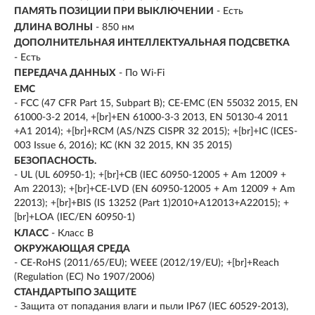
ПАМЯТЬ ПОЗИЦИИ ПРИ ВЫКЛЮЧЕНИИ
- Есть
ДЛИНА ВОЛНЫ
- 850 нм
ДОПОЛНИТЕЛЬНАЯ ИНТЕЛЛЕКТУАЛЬНАЯ ПОДСВЕТКА
- Есть
ПЕРЕДАЧА ДАННЫХ
- По Wi-Fi
EMC
- FCC (47 CFR Part 15, Subpart B); CE-EMC (EN 55032 2015, EN
61000-3-2 2014, +[br]+EN 61000-3-3 2013, EN 50130-4 2011
+A1 2014); +[br]+RCM (AS/NZS CISPR 32 2015); +[br]+IC (ICES-
003 Issue 6, 2016); KC (KN 32 2015, KN 35 2015)
БЕЗОПАСНОСТЬ.
- UL (UL 60950-1); +[br]+CB (IEC 60950-12005 + Am 12009 +
Am 22013); +[br]+CE-LVD (EN 60950-12005 + Am 12009 + Am
22013); +[br]+BIS (IS 13252 (Part 1)2010+A12013+A22015); +
[br]+LOA (IEC/EN 60950-1)
КЛАСС
- Класс B
ОКРУЖАЮЩАЯ СРЕДА
- CE-RoHS (2011/65/EU); WEEE (2012/19/EU); +[br]+Reach
(Regulation (EC) No 1907/2006)
СТАНДАРТЫПО ЗАЩИТЕ
- Защита от попадания влаги и пыли IP67 (IEC 60529-2013),