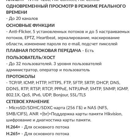
ОДНОВРЕМЕННЫЙ ПРОСМОТР В РЕЖИМЕ РЕАЛЬНОГО
ВРЕМЕНИ
- До 20 каналов
ОСНОВНЫЕ ФУНКЦИИ
- Anti-Flicker, 5 установленных потоков и до 5 настраиваемых
потоков, EPTZ, Heartbeat, зеркалирование, маскирование
области, изменение пароля по e-mail, подсчет пикселей
ПЛАВНАЯ ПОТОКОВАЯ ПЕРЕДАЧА
- Есть
ПОЛЬЗОВАТЕЛЬ/ХОСТ
- До 32 пользователей. 3 уровня пользователей
администратор, оператор и пользователь
ПРОТОКОЛЫ
- TCP/IP, ICMP, HTTP, HTTPS, FTP, SFTP, SRTP, DHCP, DNS,
DDNS, RTP, RTSP, RTCP, PPPoE, NTP,UPnP, SMTP, SNMP, IGMP,
802.1X, QoS, IPv6, UDP, Bonjour, SSL/TLS
СЕТЕВОЕ ХРАНЕНИЕ
- MicroSD/SDHC/SDXC-карта (256 ГБ) и NAS (NFS,
SMB/CIFS), ANR +[br]+Поддержка карты памяти Hikvision,
шифрование и диагностика карты памяти.
H.264+
- Для основного потока
H.265+
- Для основного потока