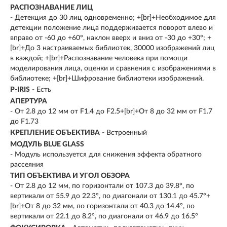
РАСПОЗНАВАНИЕ ЛИЦ
- Детекция до 30 лиц одновременно; +[br]+Необходимое для
детекции положение лица поддерживается поворот влево и
вправо от -60 до +60°, наклон вверх и вниз от -30 до +30°; +
[br]+До 3 настраиваемых библиотек, 30000 изображений лиц
в каждой; +[br]+Распознавание человека при помощи
моделирования лица, оценки и сравнения с изображениями в
библиотеке; +[br]+Шифрование библиотеки изображений.
P-IRIS
- Есть
АПЕРТУРА
- От 2.8 до 12 мм от F1.4 до F2.5+[br]+От 8 до 32 мм от F1.7
до F1.73
КРЕПЛЕНИЕ ОБЪЕКТИВА
- Встроенный
МОДУЛЬ BLUE GLASS
- Модуль используется для снижения эффекта обратного
рассеяния
ТИП ОБЪЕКТИВА И УГОЛ ОБЗОРА
- От 2.8 до 12 мм, по горизонтали от 107.3 до 39.8°, по
вертикали от 55.9 до 22.3°, по диагонали от 130.1 до 45.7°+
[br]+От 8 до 32 мм, по горизонтали от 40.3 до 14.4°, по
вертикали от 22.1 до 8.2°, по диагонали от 46.9 до 16.5°