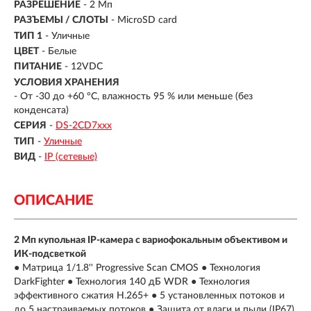
РАЗРЕШЕНИЕ
- 2 Мп
РАЗЪЕМЫ / СЛОТЫ
- MicroSD card
ТИП 1
- Уличные
ЦВЕТ
- Белые
ПИТАНИЕ
- 12VDC
УСЛОВИЯ ХРАНЕНИЯ
- От -30 до +60 °C, влажность 95 % или меньше (без
конденсата)
СЕРИЯ
-
DS-2CD7ххх
ТИП
-
Уличные
ВИД
-
IP (сетевые)
ОПИСАНИЕ
2 Мп купольная IP-камера с вариофокальным объективом и
ИК-подсветкой
● Матрица 1/1.8'' Progressive Scan CMOS ● Технология
DarkFighter ● Технология 140 дБ WDR ● Технология
эффективного сжатия H.265+ ● 5 установленных потоков и
до 5 настраиваемых потоков ● Защита от влаги и пыли (IP67)