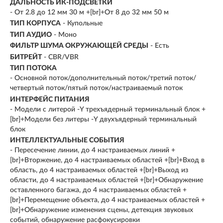
ДАЛЬНОСТЬ ИК-ПОДСВЕТКИ
- От 2.8 до 12 мм 30 м +[br]+От 8 до 32 мм 50 м
ТИП КОРПУСА
- Купольные
ТИП АУДИО
- Моно
ФИЛЬТР ШУМА ОКРУЖАЮЩЕЙ СРЕДЫ
- Есть
БИТРЕЙТ
- CBR/VBR
ТИП ПОТОКА
- Основной поток/дополнительный поток/третий поток/
четвертый поток/пятый поток/настраиваемый поток
ИНТЕРФЕЙС ПИТАНИЯ
- Модели с литерой -Y трехъядерный терминальный блок +
[br]+Модели без литеры -Y двухъядерный терминальный
блок
ИНТЕЛЛЕКТУАЛЬНЫЕ СОБЫТИЯ
- Пересечение линии, до 4 настраиваемых линий +
[br]+Вторжение, до 4 настраиваемых областей +[br]+Вход в
область, до 4 настраиваемых областей +[br]+Выход из
области, до 4 настраиваемых областей +[br]+Обнаружение
оставленного багажа, до 4 настраиваемых областей +
[br]+Перемещение объекта, до 4 настраиваемых областей +
[br]+Обнаружение изменения сцены, детекция звуковых
событий, обнаружение расфокусировки