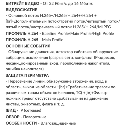
БИТРЕЙТ ВИДЕО
- От 32 Кбит/с до 16 Мбит/с
ВИДЕОСЖАТИЕ
- Основной поток H.265+/H.265/H.264+/H.264 +
[br]+Дополнительный поток/третий поток/четвертый поток/
пятый поток/настраиваемый поток H.265/H.264/MJPEG
ПРОФИЛЬ H.264
- Baseline Profile/Main Profile/High Profile
ПРОФИЛЬ H.265
- Main Profile
ОСНОВНЫЕ СОБЫТИЯ
- Обнаружение движения, детектор саботажа обнаружение
вибрации, исключения (разрыв сети, конфликт IP-адресов,
несанкционированный вход, переполнение накопителя,
ошибка накопителя)
ЗАЩИТА ПЕРИМЕТРА
- Пересечение линии, обнаружение вторжения, вход в
область, выход из области +[br]+Срабатывание тревоги по
различным типам объектов (человек, ТС) +[br]+Фильтр
ложных тревог отсутствие срабатывания на движение
листвы, животных, флага и т. д.
!ВИД
- IP (сетевые)
ОБЗОР
- Поворотные
ОСОБЕННОСТИ
- Влагозащищенные