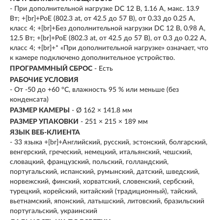
- При дополнительной нагрузке DC 12 В, 1.16 A, макс. 13.9
Вт; +[br]+PoE (802.3 at, от 42.5 до 57 В), от 0.33 до 0.25 A,
класс 4; +[br]+Без дополнительной нагрузки DC 12 В, 0.98 A,
12.5 Вт; +[br]+PoE (802.3 at, от 42.5 до 57 В), от 0.3 до 0.22 A,
класс 4; +[br]+* «При дополнительной нагрузке» означает, что
к камере подключено дополнительное устройство.
ПРОГРАММНЫЙ СБРОС
- Есть
РАБОЧИЕ УСЛОВИЯ
- От -50 до +60 °C, влажность 95 % или меньше (без
конденсата)
РАЗМЕР КАМЕРЫ
- Ø 162 × 141.8 мм
РАЗМЕР УПАКОВКИ
- 251 × 215 × 189 мм
ЯЗЫК ВЕБ-КЛИЕНТА
- 33 языка +[br]+Английский, русский, эстонский, болгарский,
венгерский, греческий, немецкий, итальянский, чешский,
словацкий, французский, польский, голландский,
португальский, испанский, румынский, датский, шведский,
норвежский, финский, хорватский, словенский, сербский,
турецкий, корейский, китайский (традиционный), тайский,
вьетнамский, японский, латышский, литовский, бразильский
португальский, украинский