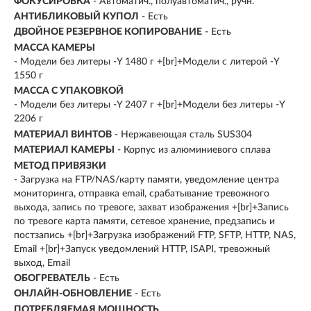
ФОКУСИРОВКА
- Автоматич., полуавтоматич., ручн.
АНТИБЛИКОВЫЙ КУПОЛ
- Есть
ДВОЙНОЕ РЕЗЕРВНОЕ КОПИРОВАНИЕ
- Есть
МАССА КАМЕРЫ
- Модели без литеры -Y 1480 г +[br]+Модели с литерой -Y
1550 г
МАССА С УПАКОВКОЙ
- Модели без литеры -Y 2407 г +[br]+Модели без литеры -Y
2206 г
МАТЕРИАЛ ВИНТОВ
- Нержавеющая сталь SUS304
МАТЕРИАЛ КАМЕРЫ
- Корпус из алюминиевого сплава
МЕТОД ПРИВЯЗКИ
- Загрузка на FTP/NAS/карту памяти, уведомление центра
мониторинга, отправка email, срабатывание тревожного
выхода, запись по тревоге, захват изображения +[br]+Запись
по тревоге карта памяти, сетевое хранение, предзапись и
постзапись +[br]+Загрузка изображений FTP, SFTP, HTTP, NAS,
Email +[br]+Запуск уведомлений HTTP, ISAPI, тревожный
выход, Email
ОБОГРЕВАТЕЛЬ
- Есть
ОНЛАЙН-ОБНОВЛЕНИЕ
- Есть
ПОТРЕБЛЯЕМАЯ МОЩНОСТЬ