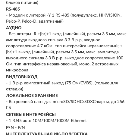
блоков питания)
RS-485
- Модели с литерой -Y 1 RS-485 (полудуплекс, HIKVISION,
Pelco-P, Pelco-D, адаптивный)
АУДИО
- Без литеры -R +[br]+1 вход (линейный), разъем 3.5 мм, макс.
амплитуда входного сигнала 3.3 В p-p, входное
сопротивление 4.7 кОм; тип интерфейса неравновесный; +
[br]+1 выход (линейный), разъем 3.5 мм, макс. амплитуда
выходного сигнала 3.3 В p-p, выходное сопротивление 100
Ом, тип интерфейса неравновесный, моно, 2 встроенных
микрофона
ВИДЕОВЫХОД
- 1 В p-p композитный выход (75 Ом/CVBS), (только для
отладки)
ЛОКАЛЬНОЕ ХРАНЕНИЕ
- Встроенный слот для microSD/SDHC/SDXC-карты, до 256
ГБ
СЕТЕВЫЕ ИНТЕРФЕЙСЫ
- 1 RJ45 auto 10M/100M/1000M Ethernet
P/N
- P/N
ИНТЕЛЛЕКТУАЛЬНАЯ ИК-ПОДСВЕТКА