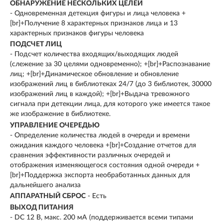
ОБНАРУЖЕНИЕ НЕСКОЛЬКИХ ЦЕЛЕЙ
- Одновременная детекция фигуры и лица человека +
[br]+Получение 8 характерных признаков лица и 13
характерных признаков фигуры человека
ПОДСЧЕТ ЛИЦ
- Подсчет количества входящих/выходящих людей
(слежение за 30 целями одновременно); +[br]+Распознавание
лиц; +[br]+Динамическое обновление и обновление
изображений лиц в библиотеках 24/7 (до 3 библиотек, 30000
изображений лиц в каждой); +[br]+Выдача тревожного
сигнала при детекции лица, для которого уже имеется такое
же изображение в библиотеке.
УПРАВЛЕНИЕ ОЧЕРЕДЬЮ
- Определение количества людей в очереди и времени
ожидания каждого человека +[br]+Создание отчетов для
сравнения эффективности различных очередей и
отображения изменяющегося состояния одной очереди +
[br]+Поддержка экспорта необработанных данных для
дальнейшего анализа
АППАРАТНЫЙ СБРОС
- Есть
ВЫХОД ПИТАНИЯ
- DC 12 В, макс. 200 мA (поддерживается всеми типами