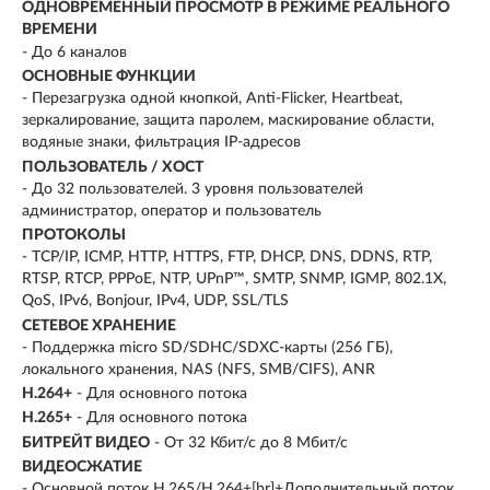
ОДНОВРЕМЕННЫЙ ПРОСМОТР В РЕЖИМЕ РЕАЛЬНОГО
ВРЕМЕНИ
- До 6 каналов
ОСНОВНЫЕ ФУНКЦИИ
- Перезагрузка одной кнопкой, Anti-Flicker, Heartbeat,
зеркалирование, защита паролем, маскирование области,
водяные знаки, фильтрация IP-адресов
ПОЛЬЗОВАТЕЛЬ / ХОСТ
- До 32 пользователей. 3 уровня пользователей
администратор, оператор и пользователь
ПРОТОКОЛЫ
- TCP/IP, ICMP, HTTP, HTTPS, FTP, DHCP, DNS, DDNS, RTP,
RTSP, RTCP, PPPoE, NTP, UPnP™, SMTP, SNMP, IGMP, 802.1X,
QoS, IPv6, Bonjour, IPv4, UDP, SSL/TLS
СЕТЕВОЕ ХРАНЕНИЕ
- Поддержка micro SD/SDHC/SDXC-карты (256 ГБ),
локального хранения, NAS (NFS, SMB/CIFS), ANR
H.264+
- Для основного потока
H.265+
- Для основного потока
БИТРЕЙТ ВИДЕО
- От 32 Кбит/с до 8 Мбит/с
ВИДЕОСЖАТИЕ
- Основной поток H.265/H.264+[br]+Дополнительный поток