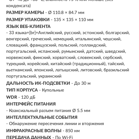
конденсата)
РАЗМЕР КАМЕРЫ
- Ø 110.8 × 84.7 мм
РАЗМЕР УПАКОВКИ
- 135 × 135 × 110 мм
ЯЗЫК ВЕБ-КЛИЕНТА
- 33 языка+[br]+Английский, русский, эстонский, болгарский,
венгерский, греческий, немецкий, итальянский, чешский,
словацкий, французский, польский, голландский,
португальский, испанский, румынский, датский, шведский,
норвежский, финский, хорватский, словенский, сербский,
турецкий, корейский, китайский (традиционный), тайский,
вьетнамский, японский, латышский, литовский, бразильский
португальский, украинский
ДАЛЬНОСТЬ ИК-ПОДСВЕТКИ
- До 30 м
ТИП КОРПУСА
- Купольные
WDR
- 120 дБ
ИНТЕРФЕЙС ПИТАНИЯ
- Коаксиальный разъем питания Ø 5.5 мм
ИНТЕЛЛЕКТУАЛЬНЫЕ СОБЫТИЯ
- Обнаружение пересечения линии и вторжения
ИНФРАКРАСНЫЕ ВОЛНЫ
- 850 нм
ПЕРЕДАЧА ДАННЫХ
- По Wi-Fi