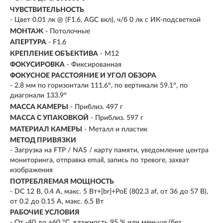
ЧУВСТВИТЕЛЬНОСТЬ
- Цвет 0.01 лк @ (F1.6, AGC вкл), ч/б 0 лк с ИК-подсветкой
МОНТАЖ
- Потолочные
АПЕРТУРА
- F1.6
КРЕПЛЕНИЕ ОБЪЕКТИВА
- M12
ФОКУСИРОВКА
- Фиксированная
ФОКУСНОЕ РАССТОЯНИЕ И УГОЛ ОБЗОРА
- 2.8 мм по горизонтали 111.6°, по вертикали 59.1°, по
диагонали 133.9°
МАССА КАМЕРЫ
- Приблиз. 497 г
МАССА С УПАКОВКОЙ
- Приблиз. 597 г
МАТЕРИАЛ КАМЕРЫ
- Металл и пластик
МЕТОД ПРИВЯЗКИ
- Загрузка на FTP / NAS / карту памяти, уведомление центра
мониторинга, отправка email, запись по тревоге, захват
изображения
ПОТРЕБЛЯЕМАЯ МОЩНОСТЬ
- DC 12 В, 0.4 A, макс. 5 Вт+[br]+PoE (802.3 af, от 36 до 57 В),
от 0.2 до 0.15 A, макс. 6.5 Вт
РАБОЧИЕ УСЛОВИЯ
- От -40 до +60 °C, влажность 95 % или меньше (без