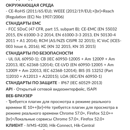
ОКРУЖАЮЩАЯ СРЕДА
- CE-RoHS (2011/65/EU); WEEE (2012/19/EU);+[br]+Reach
(Regulation (EC) No 1907/2006)
СТАНДАРТЫ EMC
- FCC SDoC (47 CFR, part 15, subpart B); CE-EMC (EN 55032
2015, EN 61000-3-2 2014, EN 61000-3-3 2013, EN 50130-4
2011 + A1 2014); RCM (AS/NZS CISPR 32 2015); IC VoC (ICES-
003 Issue 6, 2016); KC (KN 32 2015, KN 35 2015)
СТАНДАРТЫ ПО БЕЗОПАСНОСТИ
- UL (UL 60950-1); CB (IEC 60950-12005 + Am 12009 + Am
22013, IEC 62368-12014); CE-LVD (EN 60950-12005 + Am
12009 + Am 22013, IEC 62368-12014); BIS (IS 13252 (Part
1)2010 + A12013 + A22015); LOA (IEC/EN 60950-1)
СТАНДАРТЫ ПО ЗАЩИТЕ
- IP67 (IEC 60529-2013)
API
- Открытый сетевой видеоинтерфейс, ISAPI
ВЕБ-БРАУЗЕР
- Требуется плагин для просмотра в режиме реального
времени IE 10++[br]+Не требуется плагин для просмотра в
режиме реального времени Chrome 57.0+, Firefox 52.0++
[br]+Локальные сервисы Chrome 57.0+, Firefox 52.0+
КЛИЕНТ
- iVMS-4200, Hik-Connect, Hik-Central