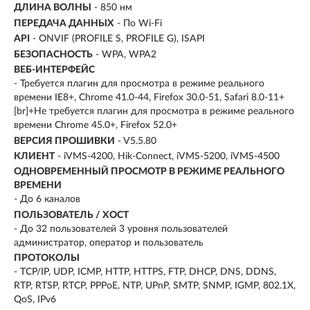
ДЛИНА ВОЛНЫ
- 850 нм
ПЕРЕДАЧА ДАННЫХ
- По Wi-Fi
API
- ONVIF (PROFILE S, PROFILE G), ISAPI
БЕЗОПАСНОСТЬ
- WPA, WPA2
ВЕБ-ИНТЕРФЕЙС
- Требуется плагин для просмотра в режиме реального
времени IE8+, Chrome 41.0-44, Firefox 30.0-51, Safari 8.0-11+
[br]+Не требуется плагин для просмотра в режиме реального
времени Chrome 45.0+, Firefox 52.0+
ВЕРСИЯ ПРОШИВКИ
- V5.5.80
КЛИЕНТ
- iVMS-4200, Hik-Connect, iVMS-5200, iVMS-4500
ОДНОВРЕМЕННЫЙ ПРОСМОТР В РЕЖИМЕ РЕАЛЬНОГО
ВРЕМЕНИ
- До 6 каналов
ПОЛЬЗОВАТЕЛЬ / ХОСТ
- До 32 пользователей 3 уровня пользователей
администратор, оператор и пользователь
ПРОТОКОЛЫ
- TCP/IP, UDP, ICMP, HTTP, HTTPS, FTP, DHCP, DNS, DDNS,
RTP, RTSP, RTCP, PPPoE, NTP, UPnP, SMTP, SNMP, IGMP, 802.1X,
QoS, IPv6