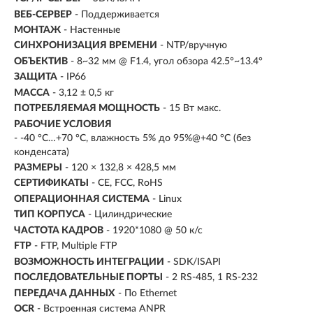
ВЕБ-СЕРВЕР
- Поддерживается
МОНТАЖ
- Настенные
СИНХРОНИЗАЦИЯ ВРЕМЕНИ
- NTP/вручную
ОБЪЕКТИВ
- 8~32 мм @ F1.4, угол обзора 42.5°~13.4°
ЗАЩИТА
- IP66
МАССА
- 3,12 ± 0,5 кг
ПОТРЕБЛЯЕМАЯ МОЩНОСТЬ
- 15 Вт макс.
РАБОЧИЕ УСЛОВИЯ
- -40 °C…+70 °C, влажность 5% до 95%@+40 °C (без
конденсата)
РАЗМЕРЫ
- 120 × 132,8 × 428,5 мм
СЕРТИФИКАТЫ
- CE, FCC, RoHS
ОПЕРАЦИОННАЯ СИСТЕМА
- Linux
ТИП КОРПУСА
- Цилиндрические
ЧАСТОТА КАДРОВ
- 1920*1080 @ 50 к/с
FTP
- FTP, Multiple FTP
ВОЗМОЖНОСТЬ ИНТЕГРАЦИИ
- SDK/ISAPI
ПОСЛЕДОВАТЕЛЬНЫЕ ПОРТЫ
- 2 RS-485, 1 RS-232
ПЕРЕДАЧА ДАННЫХ
- По Ethernet
OCR
- Встроенная система ANPR