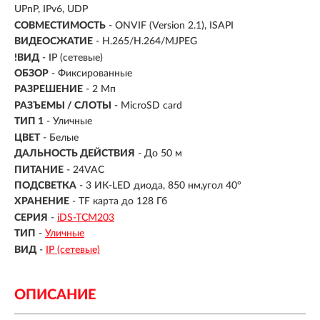
UPnP, IPv6, UDP
СОВМЕСТИМОСТЬ
- ONVIF (Version 2.1), ISAPI
ВИДЕОСЖАТИЕ
- H.265/H.264/MJPEG
!ВИД
- IP (сетевые)
ОБЗОР
- Фиксированные
РАЗРЕШЕНИЕ
- 2 Мп
РАЗЪЕМЫ / СЛОТЫ
- MicroSD card
ТИП 1
- Уличные
ЦВЕТ
- Белые
ДАЛЬНОСТЬ ДЕЙСТВИЯ
- До 50 м
ПИТАНИЕ
- 24VAC
ПОДСВЕТКА
- 3 ИК-LED диода, 850 нм,угол 40°
ХРАНЕНИЕ
- TF карта до 128 Гб
СЕРИЯ
-
iDS-TCM203
ТИП
-
Уличные
ВИД
-
IP (сетевые)
ОПИСАНИЕ