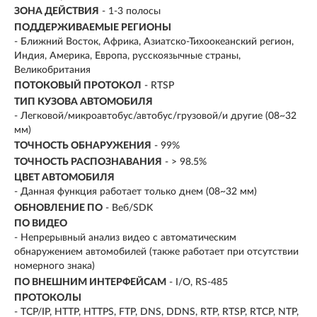
ЗОНА ДЕЙСТВИЯ
- 1-3 полосы
ПОДДЕРЖИВАЕМЫЕ РЕГИОНЫ
- Ближний Восток, Африка, Азиатско-Тихоокеанский регион,
Индия, Америка, Европа, русскоязычные страны,
Великобритания
ПОТОКОВЫЙ ПРОТОКОЛ
- RTSP
ТИП КУЗОВА АВТОМОБИЛЯ
- Легковой/микроавтобус/автобус/грузовой/и другие (08~32
мм)
ТОЧНОСТЬ ОБНАРУЖЕНИЯ
- 99%
ТОЧНОСТЬ РАСПОЗНАВАНИЯ
- > 98.5%
ЦВЕТ АВТОМОБИЛЯ
- Данная функция работает только днем (08~32 мм)
ОБНОВЛЕНИЕ ПО
- Веб/SDK
ПО ВИДЕО
- Непрерывный анализ видео с автоматическим
обнаружением автомобилей (также работает при отсутствии
номерного знака)
ПО ВНЕШНИМ ИНТЕРФЕЙСАМ
- I/O, RS-485
ПРОТОКОЛЫ
- TCP/IP, HTTP, HTTPS, FTP, DNS, DDNS, RTP, RTSP, RTCP, NTP,