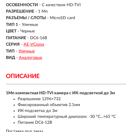
ОСОБЕННОСТИ
- С качеством HD-TVI
РАЗРЕШЕНИЕ
- 1 Мп
РАЗЪЕМЫ / СЛОТЫ
- MicroSD card
ТИП 1
- Уличные
ЦВЕТ
- Черные
ПИТАНИЕ
- DC6-16В
СЕРИЯ
-
AE-VCхххх
ТИП
-
Уличные
ВИД
-
Аналоговые
ОПИСАНИЕ
1Мп компактная HD-TVI камера с ИК-подсветкой до 3м
Разрешение 1296×732
Фиксированный объектив 2.1мм
ИК-подсветка до 3м
Широкий температурный диапазон: -30 °C...+65 °C
Питание DC6-12В
Поставка под заказ