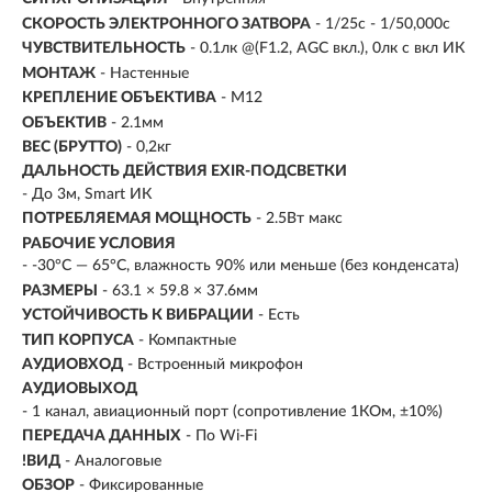
СКОРОСТЬ ЭЛЕКТРОННОГО ЗАТВОРА
- 1/25с - 1/50,000с
ЧУВСТВИТЕЛЬНОСТЬ
- 0.1лк @(F1.2, AGC вкл.), 0лк с вкл ИК
МОНТАЖ
- Настенные
КРЕПЛЕНИЕ ОБЪЕКТИВА
- М12
ОБЪЕКТИВ
- 2.1мм
ВЕС (БРУТТО)
- 0,2кг
ДАЛЬНОСТЬ ДЕЙСТВИЯ EXIR-ПОДСВЕТКИ
- До 3м, Smart ИК
ПОТРЕБЛЯЕМАЯ МОЩНОСТЬ
- 2.5Вт макс
РАБОЧИЕ УСЛОВИЯ
- -30°С — 65°С, влажность 90% или меньше (без конденсата)
РАЗМЕРЫ
- 63.1 × 59.8 × 37.6мм
УСТОЙЧИВОСТЬ К ВИБРАЦИИ
- Есть
ТИП КОРПУСА
- Компактные
АУДИОВХОД
- Встроенный микрофон
АУДИОВЫХОД
- 1 канал, авиационный порт (сопротивление 1КОм, ±10%)
ПЕРЕДАЧА ДАННЫХ
- По Wi-Fi
!ВИД
- Аналоговые
ОБЗОР
- Фиксированные