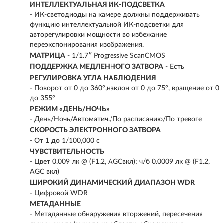
ИНТЕЛЛЕКТУАЛЬНАЯ ИК-ПОДСВЕТКА
- ИК-светодиоды на камере должны поддерживать
функцию интеллектуальной ИК-подсветки для
авторегулировки мощности во избежание
переэкспонирования изображения.
МАТРИЦА
- 1/1.7″ Progressive ScanCMOS
ПОДДЕРЖКА МЕДЛЕННОГО ЗАТВОРА
- Есть
РЕГУЛИРОВКА УГЛА НАБЛЮДЕНИЯ
- Поворот от 0 до 360°,наклон от 0 до 75°, вращение от 0
до 355°
РЕЖИМ «ДЕНЬ/НОЧЬ»
- День/Ночь/Автоматич./По расписанию/По тревоге
СКОРОСТЬ ЭЛЕКТРОННОГО ЗАТВОРА
- От 1 до 1/100,000 с
ЧУВСТВИТЕЛЬНОСТЬ
- Цвет 0.009 лк @ (F1.2, AGCвкл); ч/б 0.0009 лк @ (F1.2,
AGC вкл)
ШИРОКИЙ ДИНАМИЧЕСКИЙ ДИАПАЗОН WDR
- Цифровой WDR
МЕТАДАННЫЕ
- Метаданные обнаружения вторжений, пересечения