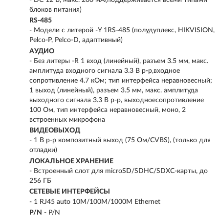
- DC 12 В, макс. 200 мA(поддерживается всеми типами
блоков питания)
RS-485
- Модели с литерой -Y 1RS-485 (полудуплекс, HIKVISION,
Pelco-P, Pelco-D, адаптивный)
АУДИО
- Без литеры -R 1 вход (линейный), разъем 3.5 мм, макс.
амплитуда входного сигнала 3.3 В p-p,входное
сопротивление 4.7 кОм; тип интерфейса неравновесный;
1 выход (линейный), разъем 3.5 мм, макс. амплитуда
выходного сигнала 3.3 В p-p, выходноесопротивление
100 Ом, тип интерфейса неравновесный, моно, 2
встроенных микрофона
ВИДЕОВЫХОД
- 1 В p-p композитный выход (75 Ом/CVBS), (только для
отладки)
ЛОКАЛЬНОЕ ХРАНЕНИЕ
- Встроенный слот для microSD/SDHC/SDXC-карты, до
256 ГБ
СЕТЕВЫЕ ИНТЕРФЕЙСЫ
- 1 RJ45 auto 10M/100M/1000M Ethernet
P/N
- P/N