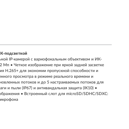
ИК-подсветкой
льной IP-камерой с вариофокальным объективом и ИК-
2 Мп • Четкое изображение при яркой задней засветке
ия H.265+ для экономии пропускной способности и
енного просмотра в режиме реального времени и
ановленных потоков и до 5 настраиваемых потоков для
и и пыли (IP67) и антивандальная защита (IK10) •
зображения • Встроенный слот для microSD/SDHC/SDXC:
микрофона