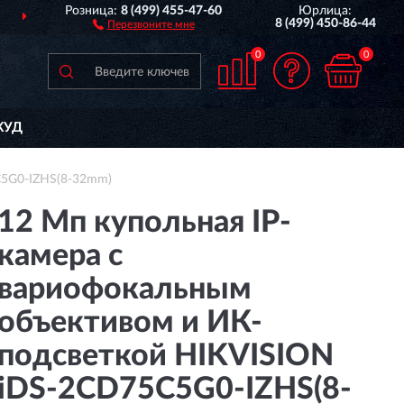
Розница:
8 (499) 455-47-60
Юрлица:
ПОЛНЫЙ
АССОРТИМЕ
8 (499) 450-86-44
Перезвоните мне
0
0
КУД
C5G0-IZHS(8-32mm)
12 Мп купольная IP-
камера с
вариофокальным
объективом и ИК-
подсветкой HIKVISION
iDS-2CD75C5G0-IZHS(8-