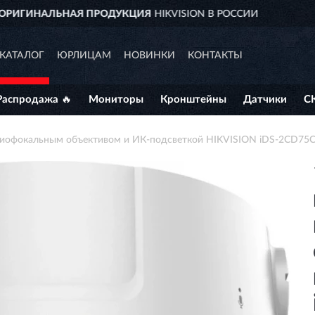
И
ДОСТАВИМ
ПО ВСЕЙ РОССИИ
КАТАЛОГ
ЮРЛИЦАМ
НОВИНКИ
КОНТАКТЫ
Распродажа 🔥
Мониторы
Кронштейны
Датчики
С
ариофокальным объективом и ИК-подсветкой HIKVISION iDS-2CD75