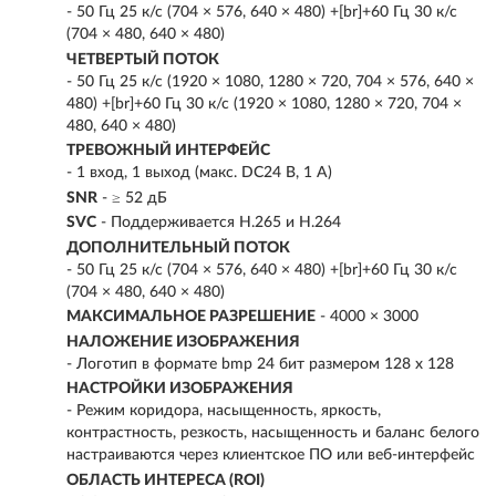
- 50 Гц 25 к/с (704 × 576, 640 × 480) +[br]+60 Гц 30 к/с
(704 × 480, 640 × 480)
ЧЕТВЕРТЫЙ ПОТОК
- 50 Гц 25 к/с (1920 × 1080, 1280 × 720, 704 × 576, 640 ×
480) +[br]+60 Гц 30 к/с (1920 × 1080, 1280 × 720, 704 ×
480, 640 × 480)
ТРЕВОЖНЫЙ ИНТЕРФЕЙС
- 1 вход, 1 выход (макс. DC24 В, 1 A)
SNR
- ≥ 52 дБ
SVC
- Поддерживается H.265 и H.264
ДОПОЛНИТЕЛЬНЫЙ ПОТОК
- 50 Гц 25 к/с (704 × 576, 640 × 480) +[br]+60 Гц 30 к/с
(704 × 480, 640 × 480)
МАКСИМАЛЬНОЕ РАЗРЕШЕНИЕ
- 4000 × 3000
НАЛОЖЕНИЕ ИЗОБРАЖЕНИЯ
- Логотип в формате bmp 24 бит размером 128 х 128
НАСТРОЙКИ ИЗОБРАЖЕНИЯ
- Режим коридора, насыщенность, яркость,
контрастность, резкость, насыщенность и баланс белого
настраиваются через клиентское ПО или веб-интерфейс
ОБЛАСТЬ ИНТЕРЕСА (ROI)