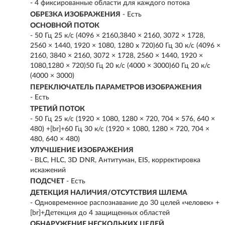
- 4 фиксированные области для каждого потока
ОБРЕЗКА ИЗОБРАЖЕНИЯ
- Есть
ОСНОВНОЙ ПОТОК
- 50 Гц 25 к/с (4096 × 2160,3840 × 2160, 3072 × 1728,
2560 × 1440, 1920 × 1080, 1280 x 720)60 Гц 30 к/с (4096 ×
2160, 3840 × 2160, 3072 × 1728, 2560 × 1440, 1920 ×
1080,1280 × 720)50 Гц 20 к/с (4000 × 3000)60 Гц 20 к/с
(4000 × 3000)
ПЕРЕКЛЮЧАТЕЛЬ ПАРАМЕТРОВ ИЗОБРАЖЕНИЯ
- Есть
ТРЕТИЙ ПОТОК
- 50 Гц 25 к/с (1920 × 1080, 1280 × 720, 704 × 576, 640 ×
480) +[br]+60 Гц 30 к/с (1920 × 1080, 1280 × 720, 704 ×
480, 640 × 480)
УЛУЧШЕНИЕ ИЗОБРАЖЕНИЯ
- BLC, HLC, 3D DNR, Антитуман, EIS, корректировка
искажений
ПОДСЧЕТ
- Есть
ДЕТЕКЦИЯ НАЛИЧИЯ/ОТСУТСТВИЯ ШЛЕМА
- Одновременное распознавание до 30 целей «человек» +
[br]+Детекция до 4 защищенных областей
ОБНАРУЖЕНИЕ НЕСКОЛЬКИХ ЦЕЛЕЙ