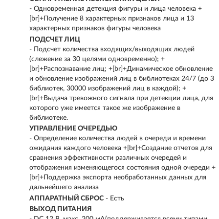
- Одновременная детекция фигуры и лица человека +
[br]+Получение 8 характерных признаков лица и 13
характерных признаков фигуры человека
ПОДСЧЕТ ЛИЦ
- Подсчет количества входящих/выходящих людей
(слежение за 30 целями одновременно); +
[br]+Распознавание лиц; +[br]+Динамическое обновление
и обновление изображений лиц в библиотеках 24/7 (до 3
библиотек, 30000 изображений лиц в каждой); +
[br]+Выдача тревожного сигнала при детекции лица, для
которого уже имеется такое же изображение в
библиотеке.
УПРАВЛЕНИЕ ОЧЕРЕДЬЮ
- Определение количества людей в очереди и времени
ожидания каждого человека +[br]+Создание отчетов для
сравнения эффективности различных очередей и
отображения изменяющегося состояния одной очереди +
[br]+Поддержка экспорта необработанных данных для
дальнейшего анализа
АППАРАТНЫЙ СБРОС
- Есть
ВЫХОД ПИТАНИЯ