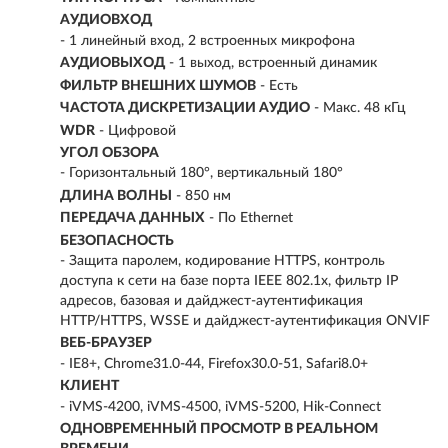
АУДИОВХОД
- 1 линейный вход, 2 встроенных микрофона
АУДИОВЫХОД
- 1 выход, встроенный динамик
ФИЛЬТР ВНЕШНИХ ШУМОВ
- Есть
ЧАСТОТА ДИСКРЕТИЗАЦИИ АУДИО
- Макс. 48 кГц
WDR
- Цифровой
УГОЛ ОБЗОРА
- Горизонтальный 180°, вертикальный 180°
ДЛИНА ВОЛНЫ
- 850 нм
ПЕРЕДАЧА ДАННЫХ
- По Ethernet
БЕЗОПАСНОСТЬ
- Защита паролем, кодирование HTTPS, контроль
доступа к сети на базе порта IEEE 802.1x, фильтр IP
адресов, базовая и дайджест-аутентификация
HTTP/HTTPS, WSSE и дайджест-аутентификация ONVIF
ВЕБ-БРАУЗЕР
- IE8+, Chrome31.0-44, Firefox30.0-51, Safari8.0+
КЛИЕНТ
- iVMS-4200, iVMS-4500, iVMS-5200, Hik-Connect
ОДНОВРЕМЕННЫЙ ПРОСМОТР В РЕАЛЬНОМ