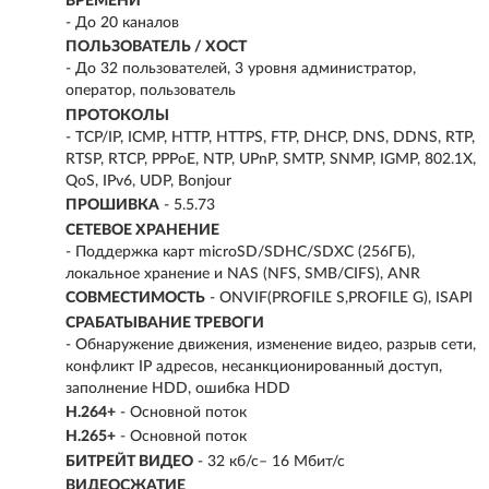
ВРЕМЕНИ
- До 20 каналов
ПОЛЬЗОВАТЕЛЬ / ХОСТ
- До 32 пользователей, 3 уровня администратор,
оператор, пользователь
ПРОТОКОЛЫ
- TCP/IP, ICMP, HTTP, HTTPS, FTP, DHCP, DNS, DDNS, RTP,
RTSP, RTCP, PPPoE, NTP, UPnP, SMTP, SNMP, IGMP, 802.1X,
QoS, IPv6, UDP, Bonjour
ПРОШИВКА
- 5.5.73
СЕТЕВОЕ ХРАНЕНИЕ
- Поддержка карт microSD/SDHC/SDXC (256ГБ),
локальное хранение и NAS (NFS, SMB/CIFS), ANR
СОВМЕСТИМОСТЬ
- ONVIF(PROFILE S,PROFILE G), ISAPI
СРАБАТЫВАНИЕ ТРЕВОГИ
- Обнаружение движения, изменение видео, разрыв сети,
конфликт IP адресов, несанкционированный доступ,
заполнение HDD, ошибка HDD
H.264+
- Основной поток
H.265+
- Основной поток
БИТРЕЙТ ВИДЕО
- 32 кб/с– 16 Мбит/с
ВИДЕОСЖАТИЕ