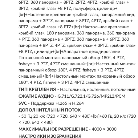
6PTZ, 360 панорама + 8PTZ, 2PTZ, 4PTZ, «рыбий глаз» +
3PTZ, «рыбий глаз» +8 PTZ, полусфера, цилиндр+
[br]+Настенное крепление «рыбий глаз», панорамный вид,
панорама + 3PTZ, панорама + 8PTZ, 4PTZ, «рыбий глаз» +
3PTZ, «рыбий глаз» +8 PTZ+[br]+Настольное крепление
«рыбий глаз», 180 панорама, 360 панорама, 360 панорама
+ PTZ, 360 панорама + 3PTZ, 360 панорама + 6PTZ, 360
панорама + 8PTZ, 4PTZ, «рыбий глаз» + 3PTZ, «рыбий глаз»
+8 PTZ, цилиндр+[br]+Аппаратное декодирование
Потолочный монтаж панорамный обзор 180°, 4 PTZ,
fisheye + 3 PTZ, 4PTZ смешанный+[br]+Настенный монтаж
панорамный обзор 180°, 4 PTZ, fisheye + 3 PTZ, 4PTZ
смешанный+[br]+Настольный монтаж панорамный обзор
180°, 4 PTZ, fisheye + 3 PTZ, 4PTZ смешанный
ТИП КРЕПЛЕНИЯ
- Настольный, настенный, потолочный
СЖАТИЕ АУДИО
- G.711/G.722.1/G.726/MP2L2/PCM
SVC
- Поддержка H.265 и H.264
ДОПОЛНИТЕЛЬНЫЙ ПОТОК
- 50 Гц 20 к/с (720 × 720, 640 × 480)+[br]+60 Гц 20 к/с (720
× 720, 640 × 480)
МАКСИМАЛЬНОЕ РАЗРЕШЕНИЕ
- 4000 × 3000
НАСТРОЙКИ ИЗОБРАЖЕНИЯ