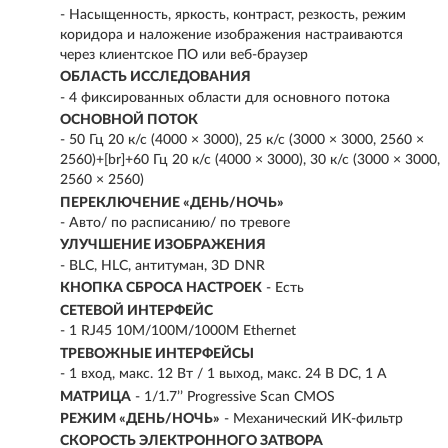
- Насыщенность, яркость, контраст, резкость, режим
коридора и наложение изображения настраиваются
через клиентское ПО или веб-браузер
ОБЛАСТЬ ИССЛЕДОВАНИЯ
- 4 фиксированных области для основного потока
ОСНОВНОЙ ПОТОК
- 50 Гц 20 к/с (4000 × 3000), 25 к/с (3000 × 3000, 2560 ×
2560)+[br]+60 Гц 20 к/с (4000 × 3000), 30 к/с (3000 × 3000,
2560 × 2560)
ПЕРЕКЛЮЧЕНИЕ «ДЕНЬ/НОЧЬ»
- Авто/ по расписанию/ по тревоге
УЛУЧШЕНИЕ ИЗОБРАЖЕНИЯ
- BLC, HLC, антитуман, 3D DNR
КНОПКА СБРОСА НАСТРОЕК
- Есть
СЕТЕВОЙ ИНТЕРФЕЙС
- 1 RJ45 10M/100M/1000M Ethernet
ТРЕВОЖНЫЕ ИНТЕРФЕЙСЫ
- 1 вход, макс. 12 Вт / 1 выход, макс. 24 В DC, 1 А
МАТРИЦА
- 1/1.7’’ Progressive Scan CMOS
РЕЖИМ «ДЕНЬ/НОЧЬ»
- Механический ИК-фильтр
СКОРОСТЬ ЭЛЕКТРОННОГО ЗАТВОРА