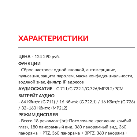
ХАРАКТЕРИСТИКИ
ЦЕНА
- 124 290 руб.
ФУНКЦИИ
- Сброс настроек одной кнопкой, антимерцание,
пульсация, защита паролем, маска конфиденциальности,
водяной знак, фильтр IP адресов
АУДИОСЖАТИЕ
- G.711/G.722.1/G.726/MP2L2/PCM
БИТРЕЙТ АУДИО
- 64 Кбит/с (G.711) / 16 Кбит/с (G.722.1) / 16 Кбит/с (G.726)
/ 32–160 Кбит/с (MP2L2)
РЕЖИМ ДИСПЛЕЯ
- Всего 18 режимов+[br]+Потолочное крепление «рыбий
глаз», 180 панорамный вид, 360 панорамный вид, 360
панорама + PTZ, 360 панорама + 3PTZ, 360 панорама +