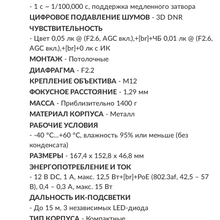
- 1 с ~ 1/100,000 с, поддержка медленного затвора
ЦИФРОВОЕ ПОДАВЛЕНИЕ ШУМОВ
- 3D DNR
ЧУВСТВИТЕЛЬНОСТЬ
- Цвет 0,05 лк @ (F2.6, AGC вкл.),+[br]+ЧБ 0,01 лк @ (F2.6,
AGC вкл.),+[br]+0 лк с ИК
МОНТАЖ
- Потолочные
ДИАФРАГМА
- F2.2
КРЕПЛЕНИЕ ОБЪЕКТИВА
- M12
ФОКУСНОЕ РАССТОЯНИЕ
- 1,29 мм
МАССА
- Приблизительно 1400 г
МАТЕРИАЛ КОРПУСА
- Металл
РАБОЧИЕ УСЛОВИЯ
- -40 °C…+60 °C, влажность 95% или меньше (без
конденсата)
РАЗМЕРЫ
- 167,4 х 152,8 х 46,8 мм
ЭНЕРГОПОТРЕБЛЕНИЕ И ТОК
- 12 В DC, 1 А, макс. 12,5 Вт+[br]+PoE (802.3af, 42,5 – 57
В), 0,4 – 0,3 A, макс. 15 Вт
ДАЛЬНОСТЬ ИК-ПОДСВЕТКИ
- До 15 м, 3 независимых LED-диода
ТИП КОРПУСА
- Компактные