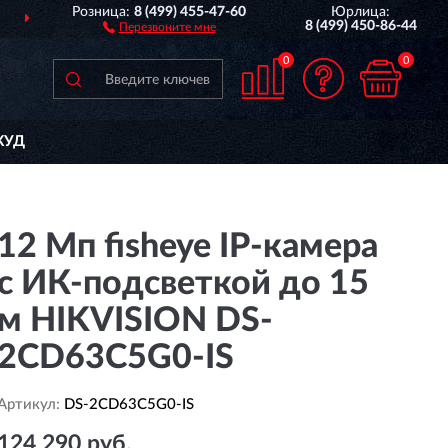
Розница:
8 (499) 455-47-60
Юрлица:
ДОСТАВИМ
ПО ВСЕЙ РОССИИ
8 (499) 450-86-44
Перезвоните мне
0
0
КУД
12 Мп fisheye IP-камера
с ИК-подсветкой до 15
м HIKVISION DS-
2CD63C5G0-IS
Артикул:
DS-2CD63C5G0-IS
124 290 руб.