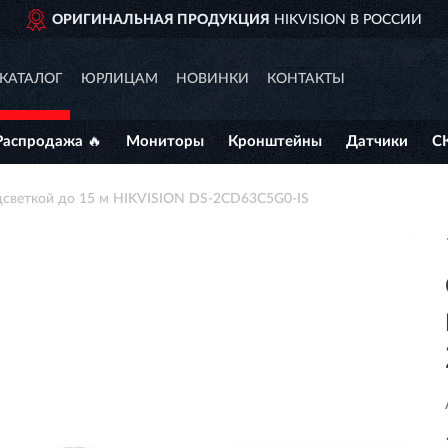
ИГИНАЛЬНАЯ ПРОДУКЦИЯ
HIKVISION В РОССИИ
КАТАЛОГ
ЮРЛИЦАМ
НОВИНКИ
КОНТАКТЫ
Распродажа 🔥
Мониторы
Кронштейны
Датчики
С
одсветкой до 15 м HIKVISION DS-2CD63C5G0-IS